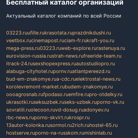
Бесплатный каталог организаций
Актуальный каталог компаний по всей России
03223.ru
ufille.ru
krasotata.ru
prazdnikdushi.ru
veetbox.ru
cinemapost.ru
ciam-fr.ru
kraft-you.ru
mega-press.ru
03223.ru
web-explore.ru
rastenuya.ru
eurovision-russia.ru
strah-news.ru
freeride-team.ru
itrack-24.ru
sexshopexpress.ru
autostudiopro.ru
alabuga-cityhotel.ru
pornv.ru
atlantpereezd.ru
bud-em-znakomye.ru
a-cdc.ru
elektrostal-news.ru
korolevremont-market.ru
budem-znakomye.ru
oooagrosnab.ru
fpodaso.ru
emfire.ru
pro-otdelky.ru
ukrasotki.ru
seksuzbek.ru
seks-uzbek.ru
porno-vk.ru
sovratili.ru
olecoon.ru
vd-dosug.ru
adonyev.ru
rbc-news.ru
porno-skvirt.ru
krospr.ru
13autor-kolonka.ru
sormol.ru
2rich.ru
hostel-65.ru
hostserve.ru
porno-na-russkom.ru
mishinlab.ru