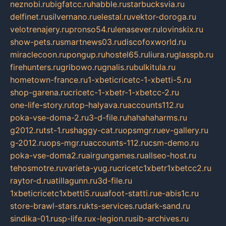
neznobi.ru
bigfatcc.ru
habble.ru
starbucksvia.ru
delfinet.ru
silvernano.ru
elestal.ru
vektor-doroga.ru
velotrenajery.ru
pronso54.ru
lenasever.ru
lovinskix.ru
show-pets.ru
smartnews03.ru
discofoxworld.ru
miraclecoon.ru
pongup.ru
hostel65.ru
liura.ru
glasspb.ru
firehunters.ru
gribowo.ru
gnalis.ru
bulkitula.ru
hometown-france.ru
1-xbeticricetc-1-xbetti-5.ru
shop-garena.ru
cricetc-1-xbetr-1-xbetcc-2.ru
one-life-story.ru
top-halyava.ru
accounts112.ru
poka-vse-doma-2.ru
3-d-file.ru
hahahaharms.ru
g2012.ru
tst-1.ru
shaggy-cat.ru
opsmgr.ru
ev-gallery.ru
g-2012.ru
ops-mgr.ru
accounts-112.ru
csm-demo.ru
poka-vse-doma2.ru
airgungames.ru
allseo-host.ru
tehosmotre.ru
varieta-yug.ru
cricetc1xbetr1xbetcc2.ru
raytor-d.ru
atillagunn.ru
3d-file.ru
1xbeticricetc1xbetti5.ru
uafoot-statti.ru
e-abis1c.ru
store-brawl-stars.ru
kts-services.ru
dark-sand.ru
sindika-01.ru
sp-life.ru
x-legion.ru
sib-archives.ru