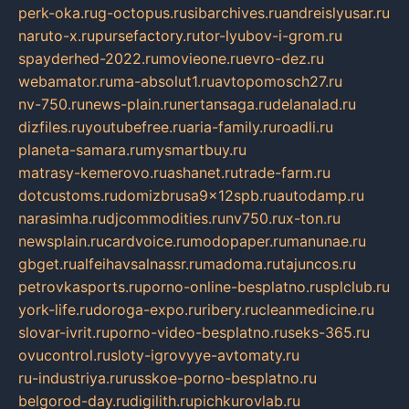
perk-oka.ru
g-octopus.ru
sibarchives.ru
andreislyusar.ru
naruto-x.ru
pursefactory.ru
tor-lyubov-i-grom.ru
spayderhed-2022.ru
movieone.ru
evro-dez.ru
webamator.ru
ma-absolut1.ru
avtopomosch27.ru
nv-750.ru
news-plain.ru
nertansaga.ru
delanalad.ru
dizfiles.ru
youtubefree.ru
aria-family.ru
roadli.ru
planeta-samara.ru
mysmartbuy.ru
matrasy-kemerovo.ru
ashanet.ru
trade-farm.ru
dotcustoms.ru
domizbrusa9x12spb.ru
autodamp.ru
narasimha.ru
djcommodities.ru
nv750.ru
x-ton.ru
newsplain.ru
cardvoice.ru
modopaper.ru
manunae.ru
gbget.ru
alfeihavsalnassr.ru
madoma.ru
tajuncos.ru
petrovkasports.ru
porno-online-besplatno.ru
splclub.ru
york-life.ru
doroga-expo.ru
ribery.ru
cleanmedicine.ru
slovar-ivrit.ru
porno-video-besplatno.ru
seks-365.ru
ovucontrol.ru
sloty-igrovyye-avtomaty.ru
ru-industriya.ru
russkoe-porno-besplatno.ru
belgorod-day.ru
digilith.ru
pichkurovlab.ru