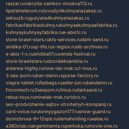
raszar.ru
vskrytie-zamkov-moskva113.ru
lipetsktelecom.ru
tovudyi4kuhnyanazakaz.ru
seksuzb.ru
guzywia4kuhnyanazakaz.ru
fabrikaofabrikaokuhny.ru
kuhnyaekuhnyaafabrika.ru
kuhnyaykuhnyayfabrika.ru
e-abis1c.ru
store-brawl-stars.ru
kts-services.ru
dark-sand.ru
sindika-01.ru
sp-life.ru
x-legion.ru
sib-archives.ru
e-abis-1-c.ru
sindika01.ru
venda-festival.ru
store-brawlstars.ru
dooraleksandria.ru
antenna-highly.ru
mine-lab-msk.ru
1-mus.ru
3-sex-porn.ru
ban-damn.ru
purse-factory.ru
viagra-tablet.ru
fasbags.ru
adler-jun.ru
bandamn.ru
fincontech.ru
3sexporn.ru
1mus.ru
darksand.ru
rebus-toys.ru
minelab-msk.ru
rtdco.ru
seo-prodvizhenie-sajtov-stroitelnyh-kompanij.ru
card-voice.ru
rulonnyygazon177.ru
snow-guard.ru
domizbrusa-9x12spb.ru
demaholding.ru
aalse.ru
a380club.ru
argentinamia.ru
perkoka.ru
movie-one.ru