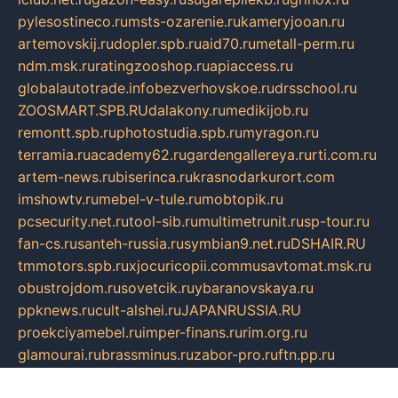
pylesostineco.ru
msts-ozarenie.ru
kameryjooan.ru
artemovskij.ru
dopler.spb.ru
aid70.ru
metall-perm.ru
ndm.msk.ru
ratingzooshop.ru
apiaccess.ru
globalautotrade.info
bezverhovskoe.ru
drsschool.ru
ZOOSMART.SPB.RU
dalakony.ru
medikijob.ru
remontt.spb.ru
photostudia.spb.ru
myragon.ru
terramia.ru
academy62.ru
gardengallereya.ru
rti.com.ru
artem-news.ru
biserinca.ru
krasnodarkurort.com
imshowtv.ru
mebel-v-tule.ru
mobtopik.ru
pcsecurity.net.ru
tool-sib.ru
multimetrunit.ru
sp-tour.ru
fan-cs.ru
santeh-russia.ru
symbian9.net.ru
DSHAIR.RU
tmmotors.spb.ru
xjocuricopii.com
musavtomat.msk.ru
obustrojdom.ru
sovetcik.ru
ybaranovskaya.ru
ppknews.ru
cult-alshei.ru
JAPANRUSSIA.RU
proekciyamebel.ru
imper-finans.ru
rim.org.ru
glamourai.ru
brassminus.ru
zabor-pro.ru
ftn.pp.ru
dorogoe58.ru
laimengpacker.ru
kuzova-zapchasti.ru