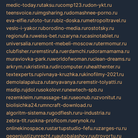
medic-today.ru
taksu.ru
comp123.ru
don-ykt.ru
teensvoice.ru
imgsharing.ru
domashnee-porno.ru
eva-elfie.ru
foto-tur.ru
biz-doska.ru
metropoltravel.ru
veslo-i-yakor.ru
borodino-media.ru
rostotsky.ru
regionufa.ru
weiss-bet.ru
zaryna.ru
casinotablet.ru
universalia.ru
remont-mebeli-moscow.ru
termomur.ru
clubfisher.ru
remstirufa.ru
erdamchi.ru
doramamama.ru
muraviovka-park.ru
worldofwoman.ru
clean-dreams.ru
arkrym.ru
kristinita.ru
dircomputer.ru
healthenter.ru
textexperts.ru
pivnaya-kruzhka.ru
kinofilmy-2021.ru
demolalapaluza.ru
tanyavanya.ru
remstir-tolyatti.ru
msdip.ru
jdol.ru
sokolovr.ru
newtech-spb.ru
rezemkleim.ru
massage-tai.ru
seonub.ru
zvonitut.ru
biolisichka24.ru
mncraft-download.ru
algoritm-sistema.ru
godflesh.ru
ru-industria.ru
zebra-tlt.ru
okna-proficom.ru
erynok.ru
onlinekinospace.ru
startupstudio-fefu.ru
zarges-ru.ru
gegenjustizunrecht.ru
autobalashov.ru
utrovortu.ru