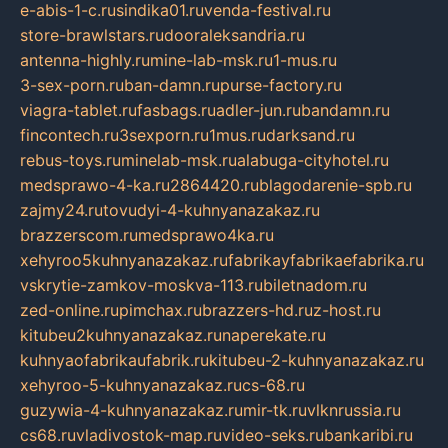
e-abis-1-c.ru
sindika01.ru
venda-festival.ru
store-brawlstars.ru
dooraleksandria.ru
antenna-highly.ru
mine-lab-msk.ru
1-mus.ru
3-sex-porn.ru
ban-damn.ru
purse-factory.ru
viagra-tablet.ru
fasbags.ru
adler-jun.ru
bandamn.ru
fincontech.ru
3sexporn.ru
1mus.ru
darksand.ru
rebus-toys.ru
minelab-msk.ru
alabuga-cityhotel.ru
medsprawo-4-ka.ru
2864420.ru
blagodarenie-spb.ru
zajmy24.ru
tovudyi-4-kuhnyanazakaz.ru
brazzerscom.ru
medsprawo4ka.ru
xehyroo5kuhnyanazakaz.ru
fabrikayfabrikaefabrika.ru
vskrytie-zamkov-moskva-113.ru
biletnadom.ru
zed-online.ru
pimchax.ru
brazzers-hd.ru
z-host.ru
kitubeu2kuhnyanazakaz.ru
naperekate.ru
kuhnyaofabrikaufabrik.ru
kitubeu-2-kuhnyanazakaz.ru
xehyroo-5-kuhnyanazakaz.ru
cs-68.ru
guzywia-4-kuhnyanazakaz.ru
mir-tk.ru
vlknrussia.ru
cs68.ru
vladivostok-map.ru
video-seks.ru
bankaribi.ru