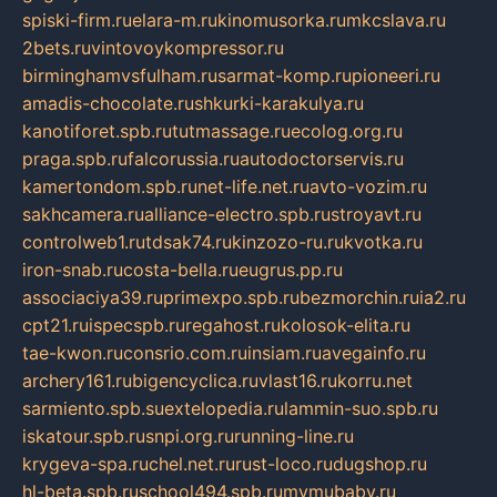
spiski-firm.ru
elara-m.ru
kinomusorka.ru
mkcslava.ru
2bets.ru
vintovoykompressor.ru
birminghamvsfulham.ru
sarmat-komp.ru
pioneeri.ru
amadis-chocolate.ru
shkurki-karakulya.ru
kanotiforet.spb.ru
tutmassage.ru
ecolog.org.ru
praga.spb.ru
falcorussia.ru
autodoctorservis.ru
kamertondom.spb.ru
net-life.net.ru
avto-vozim.ru
sakhcamera.ru
alliance-electro.spb.ru
stroyavt.ru
controlweb1.ru
tdsak74.ru
kinzozo-ru.ru
kvotka.ru
iron-snab.ru
costa-bella.ru
eugrus.pp.ru
associaciya39.ru
primexpo.spb.ru
bezmorchin.ru
ia2.ru
cpt21.ru
ispecspb.ru
regahost.ru
kolosok-elita.ru
tae-kwon.ru
consrio.com.ru
insiam.ru
avegainfo.ru
archery161.ru
bigencyclica.ru
vlast16.ru
korru.net
sarmiento.spb.su
extelopedia.ru
lammin-suo.spb.ru
iskatour.spb.ru
snpi.org.ru
running-line.ru
krygeva-spa.ru
chel.net.ru
rust-loco.ru
dugshop.ru
hl-beta.spb.ru
school494.spb.ru
mymubaby.ru