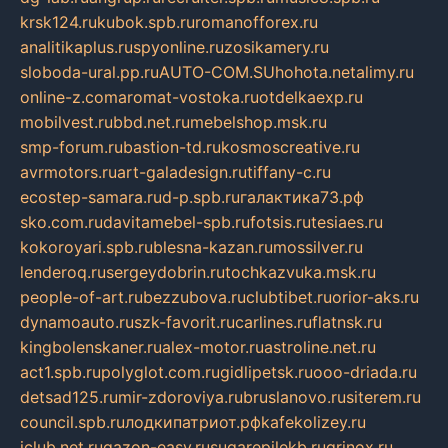
krsk124.ru
kubok.spb.ru
romanofforex.ru
analitikaplus.ru
spyonline.ru
zosikamery.ru
sloboda-ural.pp.ru
AUTO-COM.SU
hohota.net
alimy.ru
online-z.com
aromat-vostoka.ru
otdelkaexp.ru
mobilvest.ru
bbd.net.ru
mebelshop.msk.ru
smp-forum.ru
bastion-td.ru
kosmoscreative.ru
avrmotors.ru
art-galadesign.ru
tiffany-c.ru
ecostep-samara.ru
d-p.spb.ru
галактика73.рф
sko.com.ru
davitamebel-spb.ru
fotsis.ru
tesiaes.ru
kokoroyari.spb.ru
blesna-kazan.ru
mossilver.ru
lenderoq.ru
sergeydobrin.ru
tochkazvuka.msk.ru
people-of-art.ru
bezzubova.ru
clubtibet.ru
orior-aks.ru
dynamoauto.ru
szk-favorit.ru
carlines.ru
flatnsk.ru
kingbolenskaner.ru
alex-motor.ru
astroline.net.ru
act1.spb.ru
polyglot.com.ru
gidlipetsk.ru
ooo-driada.ru
detsad125.ru
mir-zdoroviya.ru
bruslanovo.ru
siterem.ru
council.spb.ru
лодкипатриот.рф
kafekolizey.ru
iclub.net.ru
gazon-easy.ru
sugarepilekb.ru
grinox.ru