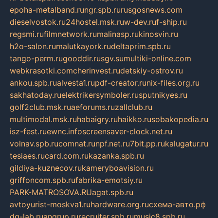
epoha-metalband.ru
ngr.spb.ru
rusgosnews.com
dieselvostok.ru
24hostel.msk.ru
w-dev.ru
f-ship.ru
regsmi.ru
filmnetwork.ru
malinasp.ru
kinosvin.ru
h2o-salon.ru
malutkayork.ru
deltaprim.spb.ru
tango-perm.ru
gooddir.ru
sgv.su
multiki-online.com
webkrasotki.com
cherinvest.ru
detskiy-ostrov.ru
ankou.spb.ru
alvesta1.ru
pdf-creator.ru
nix-files.org.ru
sakhatoday.ru
elektrikersymboler.ru
sputnikyes.ru
golf2club.msk.ru
aeforums.ru
zallclub.ru
multimodal.msk.ru
habaigry.ru
haikko.ru
sobakopedia.ru
isz-fest.ru
ewnc.info
screensaver-clock.net.ru
volnav.spb.ru
comnat.ru
npf.net.ru
7bit.pp.ru
kalugatur.ru
tesiaes.ru
card.com.ru
kazanka.spb.ru
gildiya-kuznecov.ru
kameryboavision.ru
griffoncom.spb.ru
fabrika-emotsiy.ru
PARK-MATROSOVA.RU
agat.spb.ru
avtoyurist-moskva1.ru
hardware.org.ru
схема-авто.рф
dg-lab.ru
angrup.ru
recruiter.spb.ru
music8.spb.ru