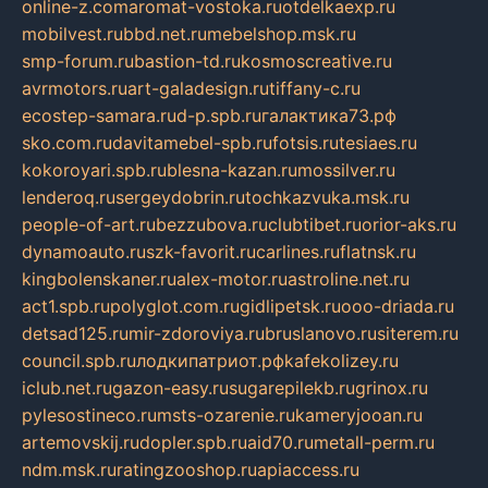
online-z.com
aromat-vostoka.ru
otdelkaexp.ru
mobilvest.ru
bbd.net.ru
mebelshop.msk.ru
smp-forum.ru
bastion-td.ru
kosmoscreative.ru
avrmotors.ru
art-galadesign.ru
tiffany-c.ru
ecostep-samara.ru
d-p.spb.ru
галактика73.рф
sko.com.ru
davitamebel-spb.ru
fotsis.ru
tesiaes.ru
kokoroyari.spb.ru
blesna-kazan.ru
mossilver.ru
lenderoq.ru
sergeydobrin.ru
tochkazvuka.msk.ru
people-of-art.ru
bezzubova.ru
clubtibet.ru
orior-aks.ru
dynamoauto.ru
szk-favorit.ru
carlines.ru
flatnsk.ru
kingbolenskaner.ru
alex-motor.ru
astroline.net.ru
act1.spb.ru
polyglot.com.ru
gidlipetsk.ru
ooo-driada.ru
detsad125.ru
mir-zdoroviya.ru
bruslanovo.ru
siterem.ru
council.spb.ru
лодкипатриот.рф
kafekolizey.ru
iclub.net.ru
gazon-easy.ru
sugarepilekb.ru
grinox.ru
pylesostineco.ru
msts-ozarenie.ru
kameryjooan.ru
artemovskij.ru
dopler.spb.ru
aid70.ru
metall-perm.ru
ndm.msk.ru
ratingzooshop.ru
apiaccess.ru