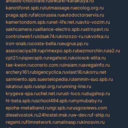
amadis-chocolate.ru
shkurki-karakulya.ru
kanotiforet.spb.ru
tutmassage.ru
ecolog.org.ru
praga.spb.ru
falcorussia.ru
autodoctorservis.ru
kamertondom.spb.ru
net-life.net.ru
avto-vozim.ru
sakhcamera.ru
alliance-electro.spb.ru
stroyavt.ru
controlweb1.ru
tdsak74.ru
kinzozo-ru.ru
kvotka.ru
iron-snab.ru
costa-bella.ru
eugrus.pp.ru
associaciya39.ru
primexpo.spb.ru
bezmorchin.ru
ia2.ru
cpt21.ru
ispecspb.ru
regahost.ru
kolosok-elita.ru
tae-kwon.ru
consrio.com.ru
insiam.ru
avegainfo.ru
archery161.ru
bigencyclica.ru
vlast16.ru
korru.net
sarmiento.spb.su
extelopedia.ru
lammin-suo.spb.ru
iskatour.spb.ru
snpi.org.ru
running-line.ru
krygeva-spa.ru
chel.net.ru
rust-loco.ru
dugshop.ru
hl-beta.spb.ru
school494.spb.ru
mymubaby.ru
epoha-metalband.ru
ngr.spb.ru
rusgosnews.com
dieselvostok.ru
24hostel.msk.ru
w-dev.ru
f-ship.ru
regsmi.ru
filmnetwork.ru
malinasp.ru
kinosvin.ru