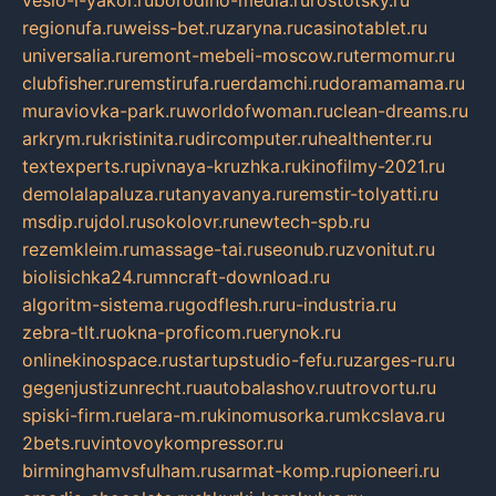
regionufa.ru
weiss-bet.ru
zaryna.ru
casinotablet.ru
universalia.ru
remont-mebeli-moscow.ru
termomur.ru
clubfisher.ru
remstirufa.ru
erdamchi.ru
doramamama.ru
muraviovka-park.ru
worldofwoman.ru
clean-dreams.ru
arkrym.ru
kristinita.ru
dircomputer.ru
healthenter.ru
textexperts.ru
pivnaya-kruzhka.ru
kinofilmy-2021.ru
demolalapaluza.ru
tanyavanya.ru
remstir-tolyatti.ru
msdip.ru
jdol.ru
sokolovr.ru
newtech-spb.ru
rezemkleim.ru
massage-tai.ru
seonub.ru
zvonitut.ru
biolisichka24.ru
mncraft-download.ru
algoritm-sistema.ru
godflesh.ru
ru-industria.ru
zebra-tlt.ru
okna-proficom.ru
erynok.ru
onlinekinospace.ru
startupstudio-fefu.ru
zarges-ru.ru
gegenjustizunrecht.ru
autobalashov.ru
utrovortu.ru
spiski-firm.ru
elara-m.ru
kinomusorka.ru
mkcslava.ru
2bets.ru
vintovoykompressor.ru
birminghamvsfulham.ru
sarmat-komp.ru
pioneeri.ru