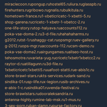
miraclecoon.ru
pongup.ru
hostel65.ru
liura.ru
glasspb.ru
firehunters.ru
gribowo.ru
gnalis.ru
bulkitula.ru
hometown-france.ru
1-xbeticricetc-1-xbetti-5.ru
shop-garena.ru
cricetc-1-xbetr-1-xbetcc-2.ru
one-life-story.ru
top-halyava.ru
accounts112.ru
poka-vse-doma-2.ru
3-d-file.ru
hahahaharms.ru
g2012.ru
tst-1.ru
shaggy-cat.ru
opsmgr.ru
ev-gallery.ru
g-2012.ru
ops-mgr.ru
accounts-112.ru
csm-demo.ru
poka-vse-doma2.ru
airgungames.ru
allseo-host.ru
tehosmotre.ru
varieta-yug.ru
cricetc1xbetr1xbetcc2.ru
raytor-d.ru
atillagunn.ru
3d-file.ru
1xbeticricetc1xbetti5.ru
uafoot-statti.ru
e-abis1c.ru
store-brawl-stars.ru
kts-services.ru
dark-sand.ru
sindika-01.ru
sp-life.ru
x-legion.ru
sib-archives.ru
e-abis-1-c.ru
sindika01.ru
venda-festival.ru
store-brawlstars.ru
dooraleksandria.ru
antenna-highly.ru
mine-lab-msk.ru
1-mus.ru
3-sex-porn.ru
ban-damn.ru
purse-factory.ru