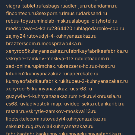
viagra-tablet.ru
fasbags.ru
adler-jun.ru
bandamn.ru
fincontech.ru
3sexporn.ru
1mus.ru
darksand.ru
rebus-toys.ru
minelab-msk.ru
alabuga-cityhotel.ru
medsprawo-4-ka.ru
2864420.ru
blagodarenie-spb.ru
zajmy24.ru
tovudyi-4-kuhnyanazakaz.ru
brazzerscom.ru
medsprawo4ka.ru
xehyroo5kuhnyanazakaz.ru
fabrikayfabrikaefabrika.ru
vskrytie-zamkov-moskva-113.ru
biletnadom.ru
zed-online.ru
pimchax.ru
brazzers-hd.ru
z-host.ru
kitubeu2kuhnyanazakaz.ru
naperekate.ru
kuhnyaofabrikaufabrik.ru
kitubeu-2-kuhnyanazakaz.ru
xehyroo-5-kuhnyanazakaz.ru
cs-68.ru
guzywia-4-kuhnyanazakaz.ru
mir-tk.ru
vlknrussia.ru
cs68.ru
vladivostok-map.ru
video-seks.ru
bankaribi.ru
raszar.ru
vskrytie-zamkov-moskva113.ru
lipetsktelecom.ru
tovudyi4kuhnyanazakaz.ru
seksuzb.ru
guzywia4kuhnyanazakaz.ru
fabrikaofabrikaokuhny.ru
kuhnyaekuhnyaafabrika.ru