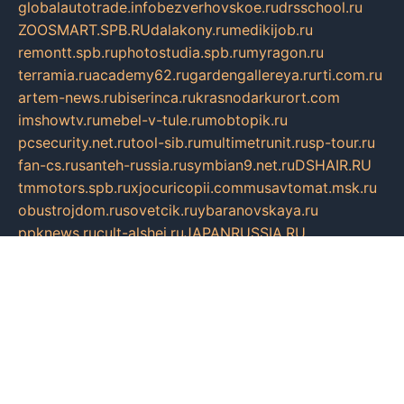
globalautotrade.info
bezverhovskoe.ru
drsschool.ru
ZOOSMART.SPB.RU
dalakony.ru
medikijob.ru
remontt.spb.ru
photostudia.spb.ru
myragon.ru
terramia.ru
academy62.ru
gardengallereya.ru
rti.com.ru
artem-news.ru
biserinca.ru
krasnodarkurort.com
imshowtv.ru
mebel-v-tule.ru
mobtopik.ru
pcsecurity.net.ru
tool-sib.ru
multimetrunit.ru
sp-tour.ru
fan-cs.ru
santeh-russia.ru
symbian9.net.ru
DSHAIR.RU
tmmotors.spb.ru
xjocuricopii.com
musavtomat.msk.ru
obustrojdom.ru
sovetcik.ru
ybaranovskaya.ru
ppknews.ru
cult-alshei.ru
JAPANRUSSIA.RU
proekciyamebel.ru
imper-finans.ru
rim.org.ru
glamourai.ru
brassminus.ru
zabor-pro.ru
ftn.pp.ru
dorogoe58.ru
laimengpacker.ru
kuzova-zapchasti.ru
sageerp.ru
taxodrom.ru
dsrazvitie.ru
hardcity.net.ru
ratinghomegames.ru
topservice25.ru
gubernyan.ru
gtglasslined.ru
ii4.ru
tssport.spb.ru
andorra24.com
blackwallstreet.ru
oboimos.ru
optim-doors.com.ru