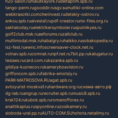
h2o-salon.ru
malutkayork.ru
deltaprim.spb.ru
tango-perm.ru
gooddir.ru
sgv.su
multiki-online.com
webkrasotki.com
cherinvest.ru
detskiy-ostrov.ru
ankou.spb.ru
alvesta1.ru
pdf-creator.ru
nix-files.org.ru
sakhatoday.ru
elektrikersymboler.ru
sputnikyes.ru
golf2club.msk.ru
aeforums.ru
zallclub.ru
multimodal.msk.ru
habaigry.ru
haikko.ru
sobakopedia.ru
isz-fest.ru
ewnc.info
screensaver-clock.net.ru
volnav.spb.ru
comnat.ru
npf.net.ru
7bit.pp.ru
kalugatur.ru
tesiaes.ru
card.com.ru
kazanka.spb.ru
gildiya-kuznecov.ru
kameryboavision.ru
griffoncom.spb.ru
fabrika-emotsiy.ru
PARK-MATROSOVA.RU
agat.spb.ru
avtoyurist-moskva1.ru
hardware.org.ru
схема-авто.рф
dg-lab.ru
angrup.ru
recruiter.spb.ru
music8.spb.ru
krsk124.ru
kubok.spb.ru
romanofforex.ru
analitikaplus.ru
spyonline.ru
zosikamery.ru
sloboda-ural.pp.ru
AUTO-COM.SU
hohota.net
alimy.ru