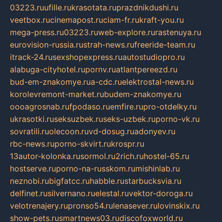
03223.ru
ufille.ru
krasotata.ru
prazdnikdushi.ru
veetbox.ru
cinemapost.ru
ciam-fr.ru
kraft-you.ru
mega-press.ru
03223.ru
web-explore.ru
rastenuya.ru
eurovision-russia.ru
strah-news.ru
freeride-team.ru
itrack-24.ru
sexshopexpress.ru
autostudiopro.ru
alabuga-cityhotel.ru
pornv.ru
atlantpereezd.ru
bud-em-znakomye.ru
a-cdc.ru
elektrostal-news.ru
korolevremont-market.ru
budem-znakomye.ru
oooagrosnab.ru
fpodaso.ru
emfire.ru
pro-otdelky.ru
ukrasotki.ru
seksuzbek.ru
seks-uzbek.ru
porno-vk.ru
sovratili.ru
olecoon.ru
vd-dosug.ru
adonyev.ru
rbc-news.ru
porno-skvirt.ru
krospr.ru
13autor-kolonka.ru
sormol.ru
2rich.ru
hostel-65.ru
hostserve.ru
porno-na-russkom.ru
mishinlab.ru
neznobi.ru
bigfatcc.ru
habble.ru
starbucksvia.ru
delfinet.ru
silvernano.ru
elestal.ru
vektor-doroga.ru
velotrenajery.ru
pronso54.ru
lenasever.ru
lovinskix.ru
show-pets.ru
smartnews03.ru
discofoxworld.ru