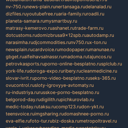
nv-750.ru
news-plain.ru
nertansaga.ru
delanalad.ru
dizfiles.ru
youtubefree.ru
aria-family.ru
roadli.ru
planeta-samara.ru
mysmartbuy.ru
matrasy-kemerovo.ru
ashanet.ru
trade-farm.ru
dotcustoms.ru
domizbrusa9x12spb.ru
autodamp.ru
narasimha.ru
djcommodities.ru
nv750.ru
x-ton.ru
newsplain.ru
cardvoice.ru
modopaper.ru
manunae.ru
gbget.ru
alfeihavsalnassr.ru
madoma.ru
tajuncos.ru
petrovkasports.ru
porno-online-besplatno.ru
splclub.ru
york-life.ru
doroga-expo.ru
ribery.ru
cleanmedicine.ru
slovar-ivrit.ru
porno-video-besplatno.ru
seks-365.ru
ovucontrol.ru
sloty-igrovyye-avtomaty.ru
ru-industriya.ru
russkoe-porno-besplatno.ru
belgorod-day.ru
digilith.ru
pichkurovlab.ru
medic-today.ru
taksu.ru
comp123.ru
don-ykt.ru
teensvoice.ru
imgsharing.ru
domashnee-porno.ru
eva-elfie.ru
foto-tur.ru
biz-doska.ru
metropoltravel.ru
veslo-i-yakor.ru
borodino-media.ru
rostotsky.ru