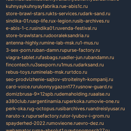
kuhnyaykuhnyayfabrika.ru
e-abis1c.ru
store-brawl-stars.ru
kts-services.ru
dark-sand.ru
sindika-01.ru
sp-life.ru
x-legion.ru
sib-archives.ru
e-abis-1-c.ru
sindika01.ru
venda-festival.ru
store-brawlstars.ru
dooraleksandria.ru
antenna-highly.ru
mine-lab-msk.ru
1-mus.ru
3-sex-porn.ru
ban-damn.ru
purse-factory.ru
viagra-tablet.ru
fasbags.ru
adler-jun.ru
bandamn.ru
fincontech.ru
3sexporn.ru
1mus.ru
darksand.ru
rebus-toys.ru
minelab-msk.ru
rtdco.ru
seo-prodvizhenie-sajtov-stroitelnyh-kompanij.ru
card-voice.ru
rulonnyygazon177.ru
snow-guard.ru
domizbrusa-9x12spb.ru
demaholding.ru
aalse.ru
a380club.ru
argentinamia.ru
perkoka.ru
movie-one.ru
perk-oka.ru
g-octopus.ru
sibarchives.ru
andreislyusar.ru
naruto-x.ru
pursefactory.ru
tor-lyubov-i-grom.ru
spayderhed-2022.ru
movieone.ru
evro-dez.ru
webamator.ru
ma-absolut1.ru
avtopomosch27.ru