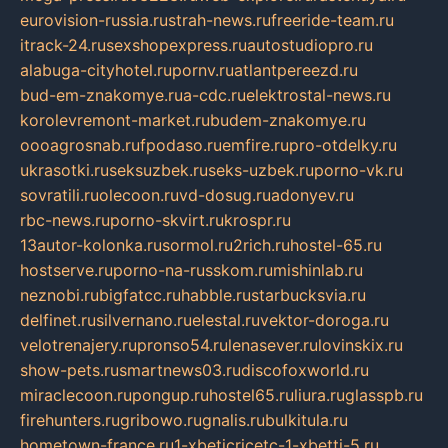
eurovision-russia.ru
strah-news.ru
freeride-team.ru
itrack-24.ru
sexshopexpress.ru
autostudiopro.ru
alabuga-cityhotel.ru
pornv.ru
atlantpereezd.ru
bud-em-znakomye.ru
a-cdc.ru
elektrostal-news.ru
korolevremont-market.ru
budem-znakomye.ru
oooagrosnab.ru
fpodaso.ru
emfire.ru
pro-otdelky.ru
ukrasotki.ru
seksuzbek.ru
seks-uzbek.ru
porno-vk.ru
sovratili.ru
olecoon.ru
vd-dosug.ru
adonyev.ru
rbc-news.ru
porno-skvirt.ru
krospr.ru
13autor-kolonka.ru
sormol.ru
2rich.ru
hostel-65.ru
hostserve.ru
porno-na-russkom.ru
mishinlab.ru
neznobi.ru
bigfatcc.ru
habble.ru
starbucksvia.ru
delfinet.ru
silvernano.ru
elestal.ru
vektor-doroga.ru
velotrenajery.ru
pronso54.ru
lenasever.ru
lovinskix.ru
show-pets.ru
smartnews03.ru
discofoxworld.ru
miraclecoon.ru
pongup.ru
hostel65.ru
liura.ru
glasspb.ru
firehunters.ru
gribowo.ru
gnalis.ru
bulkitula.ru
hometown-france.ru
1-xbeticricetc-1-xbetti-5.ru