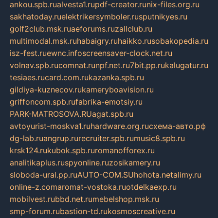
ankou.spb.ru
alvesta1.ru
pdf-creator.ru
nix-files.org.ru
sakhatoday.ru
elektrikersymboler.ru
sputnikyes.ru
golf2club.msk.ru
aeforums.ru
zallclub.ru
multimodal.msk.ru
habaigry.ru
haikko.ru
sobakopedia.ru
isz-fest.ru
ewnc.info
screensaver-clock.net.ru
volnav.spb.ru
comnat.ru
npf.net.ru
7bit.pp.ru
kalugatur.ru
tesiaes.ru
card.com.ru
kazanka.spb.ru
gildiya-kuznecov.ru
kameryboavision.ru
griffoncom.spb.ru
fabrika-emotsiy.ru
PARK-MATROSOVA.RU
agat.spb.ru
avtoyurist-moskva1.ru
hardware.org.ru
схема-авто.рф
dg-lab.ru
angrup.ru
recruiter.spb.ru
music8.spb.ru
krsk124.ru
kubok.spb.ru
romanofforex.ru
analitikaplus.ru
spyonline.ru
zosikamery.ru
sloboda-ural.pp.ru
AUTO-COM.SU
hohota.net
alimy.ru
online-z.com
aromat-vostoka.ru
otdelkaexp.ru
mobilvest.ru
bbd.net.ru
mebelshop.msk.ru
smp-forum.ru
bastion-td.ru
kosmoscreative.ru