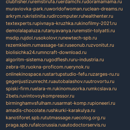
clubfisher.ru
remstirufa.ru
erdamchi.ru
doramamama.ru
muraviovka-park.ru
worldofwoman.ru
clean-dreams.ru
arkrym.ru
kristinita.ru
dircomputer.ru
healthenter.ru
textexperts.ru
pivnaya-kruzhka.ru
kinofilmy-2021.ru
demolalapaluza.ru
tanyavanya.ru
remstir-tolyatti.ru
msdip.ru
jdol.ru
sokolovr.ru
newtech-spb.ru
rezemkleim.ru
massage-tai.ru
seonub.ru
zvonitut.ru
biolisichka24.ru
mncraft-download.ru
algoritm-sistema.ru
godflesh.ru
ru-industria.ru
zebra-tlt.ru
okna-proficom.ru
erynok.ru
onlinekinospace.ru
startupstudio-fefu.ru
zarges-ru.ru
gegenjustizunrecht.ru
autobalashov.ru
utrovortu.ru
spiski-firm.ru
elara-m.ru
kinomusorka.ru
mkcslava.ru
2bets.ru
vintovoykompressor.ru
birminghamvsfulham.ru
sarmat-komp.ru
pioneeri.ru
amadis-chocolate.ru
shkurki-karakulya.ru
kanotiforet.spb.ru
tutmassage.ru
ecolog.org.ru
praga.spb.ru
falcorussia.ru
autodoctorservis.ru