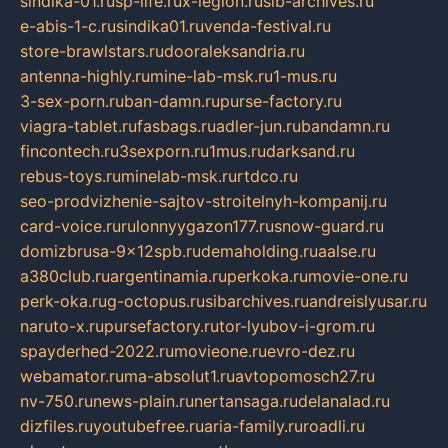
sindika-01.ru
sp-life.ru
x-legion.ru
sib-archives.ru
e-abis-1-c.ru
sindika01.ru
venda-festival.ru
store-brawlstars.ru
dooraleksandria.ru
antenna-highly.ru
mine-lab-msk.ru
1-mus.ru
3-sex-porn.ru
ban-damn.ru
purse-factory.ru
viagra-tablet.ru
fasbags.ru
adler-jun.ru
bandamn.ru
fincontech.ru
3sexporn.ru
1mus.ru
darksand.ru
rebus-toys.ru
minelab-msk.ru
rtdco.ru
seo-prodvizhenie-sajtov-stroitelnyh-kompanij.ru
card-voice.ru
rulonnyygazon177.ru
snow-guard.ru
domizbrusa-9x12spb.ru
demaholding.ru
aalse.ru
a380club.ru
argentinamia.ru
perkoka.ru
movie-one.ru
perk-oka.ru
g-octopus.ru
sibarchives.ru
andreislyusar.ru
naruto-x.ru
pursefactory.ru
tor-lyubov-i-grom.ru
spayderhed-2022.ru
movieone.ru
evro-dez.ru
webamator.ru
ma-absolut1.ru
avtopomosch27.ru
nv-750.ru
news-plain.ru
nertansaga.ru
delanalad.ru
dizfiles.ru
youtubefree.ru
aria-family.ru
roadli.ru