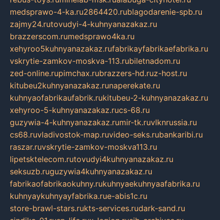
medsprawo-4-ka.ru
2864420.ru
blagodarenie-spb.ru
zajmy24.ru
tovudyi-4-kuhnyanazakaz.ru
brazzerscom.ru
medsprawo4ka.ru
xehyroo5kuhnyanazakaz.ru
fabrikayfabrikaefabrika.ru
vskrytie-zamkov-moskva-113.ru
biletnadom.ru
zed-online.ru
pimchax.ru
brazzers-hd.ru
z-host.ru
kitubeu2kuhnyanazakaz.ru
naperekate.ru
kuhnyaofabrikaufabrik.ru
kitubeu-2-kuhnyanazakaz.ru
xehyroo-5-kuhnyanazakaz.ru
cs-68.ru
guzywia-4-kuhnyanazakaz.ru
mir-tk.ru
vlknrussia.ru
cs68.ru
vladivostok-map.ru
video-seks.ru
bankaribi.ru
raszar.ru
vskrytie-zamkov-moskva113.ru
lipetsktelecom.ru
tovudyi4kuhnyanazakaz.ru
seksuzb.ru
guzywia4kuhnyanazakaz.ru
fabrikaofabrikaokuhny.ru
kuhnyaekuhnyaafabrika.ru
kuhnyaykuhnyayfabrika.ru
e-abis1c.ru
store-brawl-stars.ru
kts-services.ru
dark-sand.ru