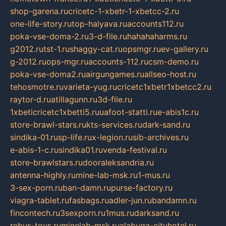
shop-garena.ru
cricetc-1-xbetr-1-xbetcc-2.ru
one-life-story.ru
top-halyava.ru
accounts112.ru
poka-vse-doma-2.ru
3-d-file.ru
hahahaharms.ru
g2012.ru
tst-1.ru
shaggy-cat.ru
opsmgr.ru
ev-gallery.ru
g-2012.ru
ops-mgr.ru
accounts-112.ru
csm-demo.ru
poka-vse-doma2.ru
airgungames.ru
allseo-host.ru
tehosmotre.ru
varieta-yug.ru
cricetc1xbetr1xbetcc2.ru
raytor-d.ru
atillagunn.ru
3d-file.ru
1xbeticricetc1xbetti5.ru
uafoot-statti.ru
e-abis1c.ru
store-brawl-stars.ru
kts-services.ru
dark-sand.ru
sindika-01.ru
sp-life.ru
x-legion.ru
sib-archives.ru
e-abis-1-c.ru
sindika01.ru
venda-festival.ru
store-brawlstars.ru
dooraleksandria.ru
antenna-highly.ru
mine-lab-msk.ru
1-mus.ru
3-sex-porn.ru
ban-damn.ru
purse-factory.ru
viagra-tablet.ru
fasbags.ru
adler-jun.ru
bandamn.ru
fincontech.ru
3sexporn.ru
1mus.ru
darksand.ru
rebus-toys.ru
minelab-msk.ru
alabuga-cityhotel.ru