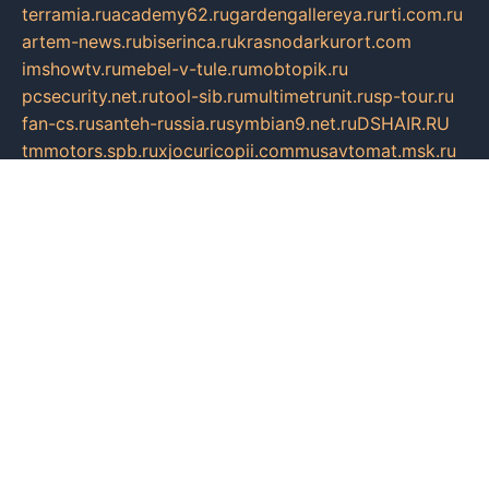
terramia.ru
academy62.ru
gardengallereya.ru
rti.com.ru
artem-news.ru
biserinca.ru
krasnodarkurort.com
imshowtv.ru
mebel-v-tule.ru
mobtopik.ru
pcsecurity.net.ru
tool-sib.ru
multimetrunit.ru
sp-tour.ru
fan-cs.ru
santeh-russia.ru
symbian9.net.ru
DSHAIR.RU
tmmotors.spb.ru
xjocuricopii.com
musavtomat.msk.ru
obustrojdom.ru
sovetcik.ru
ybaranovskaya.ru
ppknews.ru
cult-alshei.ru
JAPANRUSSIA.RU
proekciyamebel.ru
imper-finans.ru
rim.org.ru
glamourai.ru
brassminus.ru
zabor-pro.ru
ftn.pp.ru
dorogoe58.ru
laimengpacker.ru
kuzova-zapchasti.ru
sageerp.ru
taxodrom.ru
dsrazvitie.ru
hardcity.net.ru
ratinghomegames.ru
topservice25.ru
gubernyan.ru
gtglasslined.ru
ii4.ru
tssport.spb.ru
andorra24.com
blackwallstreet.ru
oboimos.ru
optim-doors.com.ru
ikuch.ru
nycr.org.ru
npa21.ru
vremya-ch.spb.ru
desert000.ru
ivtorgi.ru
ifiori.ru
catalog-statei.ru
dcv.org.ru
spetsmaster174.ru
ipkameryhiseeu.ru