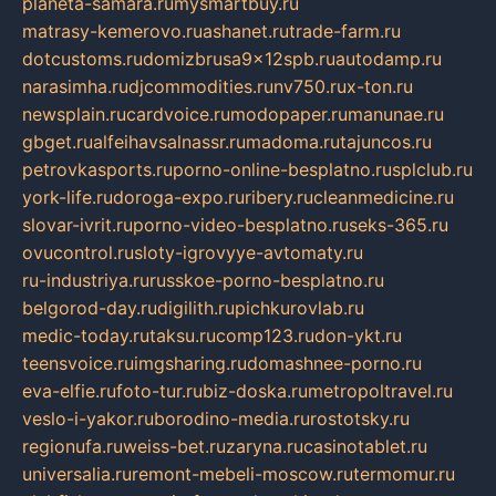
planeta-samara.ru
mysmartbuy.ru
matrasy-kemerovo.ru
ashanet.ru
trade-farm.ru
dotcustoms.ru
domizbrusa9x12spb.ru
autodamp.ru
narasimha.ru
djcommodities.ru
nv750.ru
x-ton.ru
newsplain.ru
cardvoice.ru
modopaper.ru
manunae.ru
gbget.ru
alfeihavsalnassr.ru
madoma.ru
tajuncos.ru
petrovkasports.ru
porno-online-besplatno.ru
splclub.ru
york-life.ru
doroga-expo.ru
ribery.ru
cleanmedicine.ru
slovar-ivrit.ru
porno-video-besplatno.ru
seks-365.ru
ovucontrol.ru
sloty-igrovyye-avtomaty.ru
ru-industriya.ru
russkoe-porno-besplatno.ru
belgorod-day.ru
digilith.ru
pichkurovlab.ru
medic-today.ru
taksu.ru
comp123.ru
don-ykt.ru
teensvoice.ru
imgsharing.ru
domashnee-porno.ru
eva-elfie.ru
foto-tur.ru
biz-doska.ru
metropoltravel.ru
veslo-i-yakor.ru
borodino-media.ru
rostotsky.ru
regionufa.ru
weiss-bet.ru
zaryna.ru
casinotablet.ru
universalia.ru
remont-mebeli-moscow.ru
termomur.ru