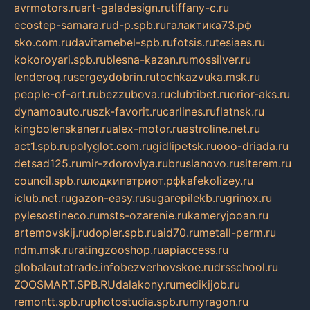
avrmotors.ru
art-galadesign.ru
tiffany-c.ru
ecostep-samara.ru
d-p.spb.ru
галактика73.рф
sko.com.ru
davitamebel-spb.ru
fotsis.ru
tesiaes.ru
kokoroyari.spb.ru
blesna-kazan.ru
mossilver.ru
lenderoq.ru
sergeydobrin.ru
tochkazvuka.msk.ru
people-of-art.ru
bezzubova.ru
clubtibet.ru
orior-aks.ru
dynamoauto.ru
szk-favorit.ru
carlines.ru
flatnsk.ru
kingbolenskaner.ru
alex-motor.ru
astroline.net.ru
act1.spb.ru
polyglot.com.ru
gidlipetsk.ru
ooo-driada.ru
detsad125.ru
mir-zdoroviya.ru
bruslanovo.ru
siterem.ru
council.spb.ru
лодкипатриот.рф
kafekolizey.ru
iclub.net.ru
gazon-easy.ru
sugarepilekb.ru
grinox.ru
pylesostineco.ru
msts-ozarenie.ru
kameryjooan.ru
artemovskij.ru
dopler.spb.ru
aid70.ru
metall-perm.ru
ndm.msk.ru
ratingzooshop.ru
apiaccess.ru
globalautotrade.info
bezverhovskoe.ru
drsschool.ru
ZOOSMART.SPB.RU
dalakony.ru
medikijob.ru
remontt.spb.ru
photostudia.spb.ru
myragon.ru