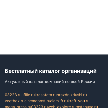
Бесплатный каталог организаций
Актуальный каталог компаний по всей России
03223.ru
ufille.ru
krasotata.ru
prazdnikdushi.ru
veetbox.ru
cinemapost.ru
ciam-fr.ru
kraft-you.ru
mega-press.ru
03223.ru
web-explore.ru
rastenuya.ru