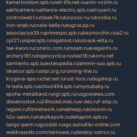
kamertondom.spb.ru
net-life.net.ru
avto-vozim.ru
sakhcamera.ru
alliance-electro.spb.ru
stroyavt.ru
controlweb1.ru
tdsak74.ru
kinzozo-ru.ru
kvotka.ru
iron-snab.ru
costa-bella.ru
eugrus.pp.ru
associaciya39.ru
primexpo.spb.ru
bezmorchin.ru
ia2.ru
cpt21.ru
ispecspb.ru
regahost.ru
kolosok-elita.ru
tae-kwon.ru
consrio.com.ru
insiam.ru
avegainfo.ru
archery161.ru
bigencyclica.ru
vlast16.ru
korru.net
sarmiento.spb.su
extelopedia.ru
lammin-suo.spb.ru
iskatour.spb.ru
snpi.org.ru
running-line.ru
krygeva-spa.ru
chel.net.ru
rust-loco.ru
dugshop.ru
hl-beta.spb.ru
school494.spb.ru
mymubaby.ru
epoha-metalband.ru
ngr.spb.ru
rusgosnews.com
dieselvostok.ru
24hostel.msk.ru
w-dev.ru
f-ship.ru
regsmi.ru
filmnetwork.ru
malinasp.ru
kinosvin.ru
h2o-salon.ru
malutkayork.ru
deltaprim.spb.ru
tango-perm.ru
gooddir.ru
sgv.su
multiki-online.com
webkrasotki.com
cherinvest.ru
detskiy-ostrov.ru