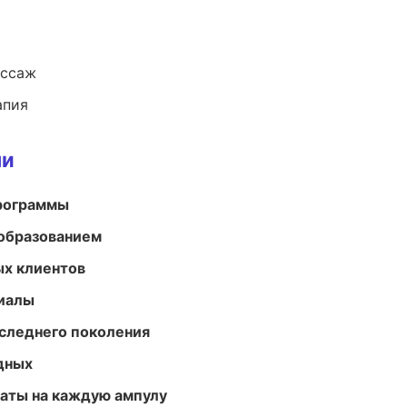
ассаж
апия
ми
программы
образованием
ых клиентов
риалы
следнего поколения
одных
аты на каждую ампулу