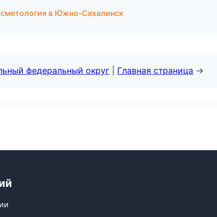
осметология в Южно-Сахалинск
альный федеральный округ
|
Главная страница
→
ий
сии