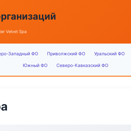
организаций
er Velvet Spa
еро-Западный ФО
Приволжский ФО
Уральский ФО
Южный ФО
Северо-Кавказский ФО
pa