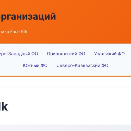
организаций
ика Face Silk
еро-Западный ФО
Приволжский ФО
Уральский ФО
Южный ФО
Северо-Кавказский ФО
lk