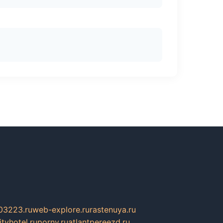
03223.ru
web-explore.ru
rastenuya.ru
tyhotel.ru
pornv.ru
atlantpereezd.ru