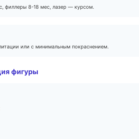
с, филлеры 8-18 мес, лазер — курсом.
литации или с минимальным покраснением.
ция фигуры
к