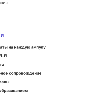
апия
ми
аты на каждую ампулу
i-Fi
га
урное сопровождение
риалы
образованием