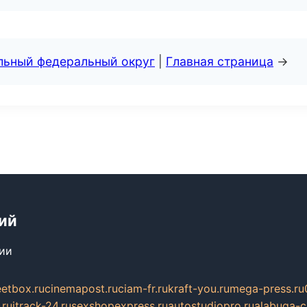
альный федеральный округ
|
Главная страница
→
ий
сии
eetbox.ru
cinemapost.ru
ciam-fr.ru
kraft-you.ru
mega-press.ru
.ru
itrack-24.ru
sexshopexpress.ru
autostudiopro.ru
alabuga-ci