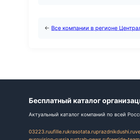
←
Все компании в регионе Центр
Бесплатный каталог организац
Актуальный каталог компаний по всей Рос
03223.ru
ufille.ru
krasotata.ru
prazdnikdushi.ru
v
eurovision-russia.ru
strah-news.ru
freeride-team