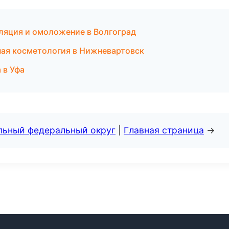
пиляция и омоложение в Волгоград
ная косметология в Нижневартовск
 в Уфа
альный федеральный округ
|
Главная страница
→