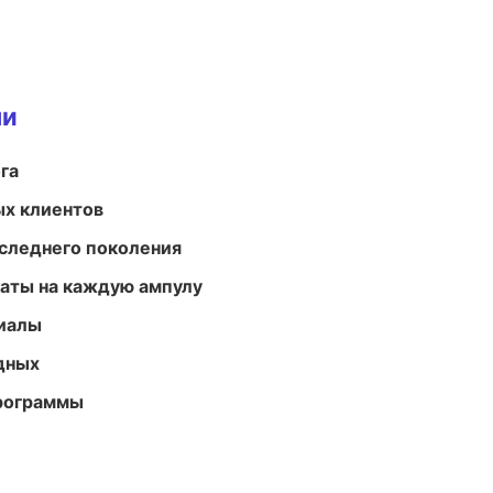
ми
га
ых клиентов
следнего поколения
аты на каждую ампулу
риалы
одных
программы