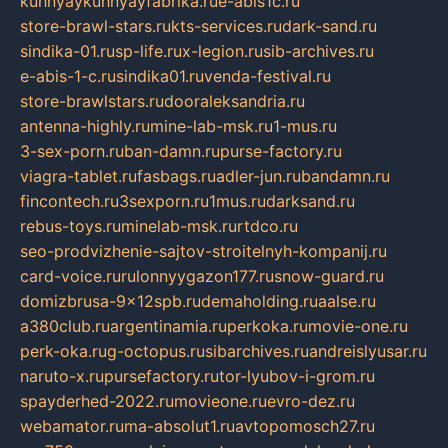
kuhnyaykuhnyayfabrika.ru
e-abis1c.ru
store-brawl-stars.ru
kts-services.ru
dark-sand.ru
sindika-01.ru
sp-life.ru
x-legion.ru
sib-archives.ru
e-abis-1-c.ru
sindika01.ru
venda-festival.ru
store-brawlstars.ru
dooraleksandria.ru
antenna-highly.ru
mine-lab-msk.ru
1-mus.ru
3-sex-porn.ru
ban-damn.ru
purse-factory.ru
viagra-tablet.ru
fasbags.ru
adler-jun.ru
bandamn.ru
fincontech.ru
3sexporn.ru
1mus.ru
darksand.ru
rebus-toys.ru
minelab-msk.ru
rtdco.ru
seo-prodvizhenie-sajtov-stroitelnyh-kompanij.ru
card-voice.ru
rulonnyygazon177.ru
snow-guard.ru
domizbrusa-9x12spb.ru
demaholding.ru
aalse.ru
a380club.ru
argentinamia.ru
perkoka.ru
movie-one.ru
perk-oka.ru
g-octopus.ru
sibarchives.ru
andreislyusar.ru
naruto-x.ru
pursefactory.ru
tor-lyubov-i-grom.ru
spayderhed-2022.ru
movieone.ru
evro-dez.ru
webamator.ru
ma-absolut1.ru
avtopomosch27.ru