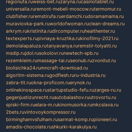
regionufa.ru
weiss-bet.ru
zaryna.ru
casinotablet.ru
universalia.ru
remont-mebeli-moscow.ru
termomur.ru
clubfisher.ru
remstirufa.ru
erdamchi.ru
doramamama.ru
muraviovka-park.ru
worldofwoman.ru
clean-dreams.ru
arkrym.ru
kristinita.ru
dircomputer.ru
healthenter.ru
textexperts.ru
pivnaya-kruzhka.ru
kinofilmy-2021.ru
demolalapaluza.ru
tanyavanya.ru
remstir-tolyatti.ru
msdip.ru
jdol.ru
sokolovr.ru
newtech-spb.ru
rezemkleim.ru
massage-tai.ru
seonub.ru
zvonitut.ru
biolisichka24.ru
mncraft-download.ru
algoritm-sistema.ru
godflesh.ru
ru-industria.ru
zebra-tlt.ru
okna-proficom.ru
erynok.ru
onlinekinospace.ru
startupstudio-fefu.ru
zarges-ru.ru
gegenjustizunrecht.ru
autobalashov.ru
utrovortu.ru
spiski-firm.ru
elara-m.ru
kinomusorka.ru
mkcslava.ru
2bets.ru
vintovoykompressor.ru
birminghamvsfulham.ru
sarmat-komp.ru
pioneeri.ru
amadis-chocolate.ru
shkurki-karakulya.ru