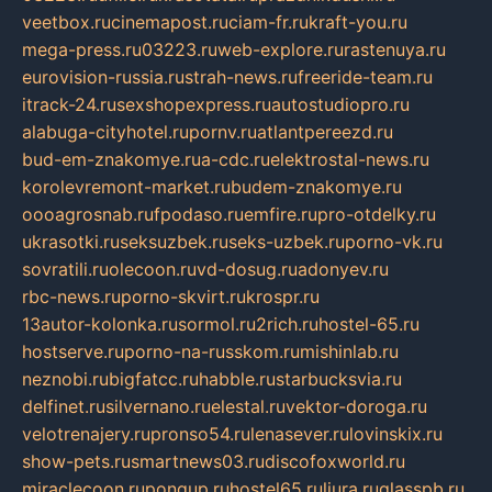
veetbox.ru
cinemapost.ru
ciam-fr.ru
kraft-you.ru
mega-press.ru
03223.ru
web-explore.ru
rastenuya.ru
eurovision-russia.ru
strah-news.ru
freeride-team.ru
itrack-24.ru
sexshopexpress.ru
autostudiopro.ru
alabuga-cityhotel.ru
pornv.ru
atlantpereezd.ru
bud-em-znakomye.ru
a-cdc.ru
elektrostal-news.ru
korolevremont-market.ru
budem-znakomye.ru
oooagrosnab.ru
fpodaso.ru
emfire.ru
pro-otdelky.ru
ukrasotki.ru
seksuzbek.ru
seks-uzbek.ru
porno-vk.ru
sovratili.ru
olecoon.ru
vd-dosug.ru
adonyev.ru
rbc-news.ru
porno-skvirt.ru
krospr.ru
13autor-kolonka.ru
sormol.ru
2rich.ru
hostel-65.ru
hostserve.ru
porno-na-russkom.ru
mishinlab.ru
neznobi.ru
bigfatcc.ru
habble.ru
starbucksvia.ru
delfinet.ru
silvernano.ru
elestal.ru
vektor-doroga.ru
velotrenajery.ru
pronso54.ru
lenasever.ru
lovinskix.ru
show-pets.ru
smartnews03.ru
discofoxworld.ru
miraclecoon.ru
pongup.ru
hostel65.ru
liura.ru
glasspb.ru