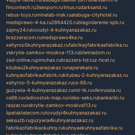
fincontech.ru
3sexporn.ru
1mus.ru
darksand.ru
rebus-toys.ru
minelab-msk.ru
alabuga-cityhotel.ru
medsprawo-4-ka.ru
2864420.ru
blagodarenie-spb.ru
zajmy24.ru
tovudyi-4-kuhnyanazakaz.ru
brazzerscom.ru
medsprawo4ka.ru
xehyroo5kuhnyanazakaz.ru
fabrikayfabrikaefabrika.ru
vskrytie-zamkov-moskva-113.ru
biletnadom.ru
zed-online.ru
pimchax.ru
brazzers-hd.ru
z-host.ru
kitubeu2kuhnyanazakaz.ru
naperekate.ru
kuhnyaofabrikaufabrik.ru
kitubeu-2-kuhnyanazakaz.ru
xehyroo-5-kuhnyanazakaz.ru
cs-68.ru
guzywia-4-kuhnyanazakaz.ru
mir-tk.ru
vlknrussia.ru
cs68.ru
vladivostok-map.ru
video-seks.ru
bankaribi.ru
raszar.ru
vskrytie-zamkov-moskva113.ru
lipetsktelecom.ru
tovudyi4kuhnyanazakaz.ru
seksuzb.ru
guzywia4kuhnyanazakaz.ru
fabrikaofabrikaokuhny.ru
kuhnyaekuhnyaafabrika.ru