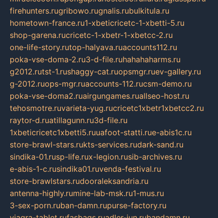
firehunters.ru
gribowo.ru
gnalis.ru
bulkitula.ru
hometown-france.ru
1-xbeticricetc-1-xbetti-5.ru
shop-garena.ru
cricetc-1-xbetr-1-xbetcc-2.ru
one-life-story.ru
top-halyava.ru
accounts112.ru
poka-vse-doma-2.ru
3-d-file.ru
hahahaharms.ru
g2012.ru
tst-1.ru
shaggy-cat.ru
opsmgr.ru
ev-gallery.ru
g-2012.ru
ops-mgr.ru
accounts-112.ru
csm-demo.ru
poka-vse-doma2.ru
airgungames.ru
allseo-host.ru
tehosmotre.ru
varieta-yug.ru
cricetc1xbetr1xbetcc2.ru
raytor-d.ru
atillagunn.ru
3d-file.ru
1xbeticricetc1xbetti5.ru
uafoot-statti.ru
e-abis1c.ru
store-brawl-stars.ru
kts-services.ru
dark-sand.ru
sindika-01.ru
sp-life.ru
x-legion.ru
sib-archives.ru
e-abis-1-c.ru
sindika01.ru
venda-festival.ru
store-brawlstars.ru
dooraleksandria.ru
antenna-highly.ru
mine-lab-msk.ru
1-mus.ru
3-sex-porn.ru
ban-damn.ru
purse-factory.ru
viagra-tablet.ru
fasbags.ru
adler-jun.ru
bandamn.ru