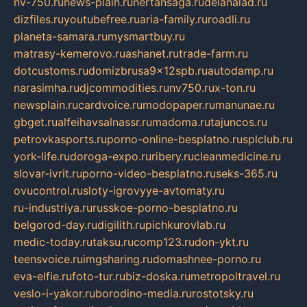
nv-750.ru
news-plain.ru
nertansaga.ru
delanalad.ru
dizfiles.ru
youtubefree.ru
aria-family.ru
roadli.ru
planeta-samara.ru
mysmartbuy.ru
matrasy-kemerovo.ru
ashanet.ru
trade-farm.ru
dotcustoms.ru
domizbrusa9x12spb.ru
autodamp.ru
narasimha.ru
djcommodities.ru
nv750.ru
x-ton.ru
newsplain.ru
cardvoice.ru
modopaper.ru
manunae.ru
gbget.ru
alfeihavsalnassr.ru
madoma.ru
tajuncos.ru
petrovkasports.ru
porno-online-besplatno.ru
splclub.ru
york-life.ru
doroga-expo.ru
ribery.ru
cleanmedicine.ru
slovar-ivrit.ru
porno-video-besplatno.ru
seks-365.ru
ovucontrol.ru
sloty-igrovyye-avtomaty.ru
ru-industriya.ru
russkoe-porno-besplatno.ru
belgorod-day.ru
digilith.ru
pichkurovlab.ru
medic-today.ru
taksu.ru
comp123.ru
don-ykt.ru
teensvoice.ru
imgsharing.ru
domashnee-porno.ru
eva-elfie.ru
foto-tur.ru
biz-doska.ru
metropoltravel.ru
veslo-i-yakor.ru
borodino-media.ru
rostotsky.ru