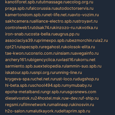
kanotiforet.spb.ru
tutmassage.ru
ecolog.org.ru
praga.spb.ru
falcorussia.ru
autodoctorservis.ru
kamertondom.spb.ru
net-life.net.ru
avto-vozim.ru
sakhcamera.ru
alliance-electro.spb.ru
stroyavt.ru
controlweb1.ru
tdsak74.ru
kinzozo-ru.ru
kvotka.ru
iron-snab.ru
costa-bella.ru
eugrus.pp.ru
associaciya39.ru
primexpo.spb.ru
bezmorchin.ru
ia2.ru
cpt21.ru
ispecspb.ru
regahost.ru
kolosok-elita.ru
tae-kwon.ru
consrio.com.ru
insiam.ru
avegainfo.ru
archery161.ru
bigencyclica.ru
vlast16.ru
korru.net
sarmiento.spb.su
extelopedia.ru
lammin-suo.spb.ru
iskatour.spb.ru
snpi.org.ru
running-line.ru
krygeva-spa.ru
chel.net.ru
rust-loco.ru
dugshop.ru
hl-beta.spb.ru
school494.spb.ru
mymubaby.ru
epoha-metalband.ru
ngr.spb.ru
rusgosnews.com
dieselvostok.ru
24hostel.msk.ru
w-dev.ru
f-ship.ru
regsmi.ru
filmnetwork.ru
malinasp.ru
kinosvin.ru
h2o-salon.ru
malutkayork.ru
deltaprim.spb.ru