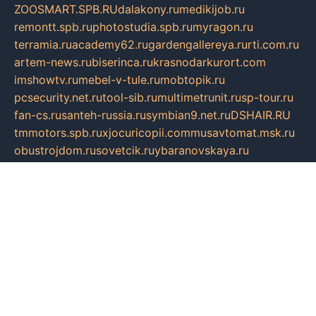
ZOOSMART.SPB.RU
dalakony.ru
medikijob.ru
remontt.spb.ru
photostudia.spb.ru
myragon.ru
terramia.ru
academy62.ru
gardengallereya.ru
rti.com.ru
artem-news.ru
biserinca.ru
krasnodarkurort.com
imshowtv.ru
mebel-v-tule.ru
mobtopik.ru
pcsecurity.net.ru
tool-sib.ru
multimetrunit.ru
sp-tour.ru
fan-cs.ru
santeh-russia.ru
symbian9.net.ru
DSHAIR.RU
tmmotors.spb.ru
xjocuricopii.com
musavtomat.msk.ru
obustrojdom.ru
sovetcik.ru
ybaranovskaya.ru
ppknews.ru
cult-alshei.ru
JAPANRUSSIA.RU
proekciyamebel.ru
imper-finans.ru
rim.org.ru
glamourai.ru
brassminus.ru
zabor-pro.ru
ftn.pp.ru
dorogoe58.ru
laimengpacker.ru
kuzova-zapchasti.ru
sageerp.ru
taxodrom.ru
dsrazvitie.ru
hardcity.net.ru
ratinghomegames.ru
topservice25.ru
gubernyan.ru
gtglasslined.ru
ii4.ru
tssport.spb.ru
andorra24.com
blackwallstreet.ru
oboimos.ru
optim-doors.com.ru
ikuch.ru
nycr.org.ru
npa21.ru
vremya-ch.spb.ru