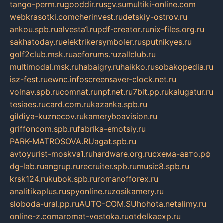
tango-perm.ru
gooddir.ru
sgv.su
multiki-online.com
webkrasotki.com
cherinvest.ru
detskiy-ostrov.ru
ankou.spb.ru
alvesta1.ru
pdf-creator.ru
nix-files.org.ru
sakhatoday.ru
elektrikersymboler.ru
sputnikyes.ru
golf2club.msk.ru
aeforums.ru
zallclub.ru
multimodal.msk.ru
habaigry.ru
haikko.ru
sobakopedia.ru
isz-fest.ru
ewnc.info
screensaver-clock.net.ru
volnav.spb.ru
comnat.ru
npf.net.ru
7bit.pp.ru
kalugatur.ru
tesiaes.ru
card.com.ru
kazanka.spb.ru
gildiya-kuznecov.ru
kameryboavision.ru
griffoncom.spb.ru
fabrika-emotsiy.ru
PARK-MATROSOVA.RU
agat.spb.ru
avtoyurist-moskva1.ru
hardware.org.ru
схема-авто.рф
dg-lab.ru
angrup.ru
recruiter.spb.ru
music8.spb.ru
krsk124.ru
kubok.spb.ru
romanofforex.ru
analitikaplus.ru
spyonline.ru
zosikamery.ru
sloboda-ural.pp.ru
AUTO-COM.SU
hohota.net
alimy.ru
online-z.com
aromat-vostoka.ru
otdelkaexp.ru