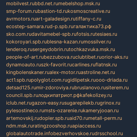
mobilvest.ru
bbd.net.ru
mebelshop.msk.ru
smp-forum.ru
bastion-td.ru
kosmoscreative.ru
avrmotors.ru
art-galadesign.ru
tiffany-c.ru
ecostep-samara.ru
d-p.spb.ru
галактика73.рф
sko.com.ru
davitamebel-spb.ru
fotsis.ru
tesiaes.ru
kokoroyari.spb.ru
blesna-kazan.ru
mossilver.ru
lenderoq.ru
sergeydobrin.ru
tochkazvuka.msk.ru
people-of-art.ru
bezzubova.ru
clubtibet.ru
orior-aks.ru
dynamoauto.ru
szk-favorit.ru
carlines.ru
flatnsk.ru
kingbolenskaner.ru
alex-motor.ru
astroline.net.ru
act1.spb.ru
polyglot.com.ru
gidlipetsk.ru
ooo-driada.ru
detsad125.ru
mir-zdoroviya.ru
bruslanovo.ru
siterem.ru
council.spb.ru
лодкипатриот.рф
kafekolizey.ru
iclub.net.ru
gazon-easy.ru
sugarepilekb.ru
grinox.ru
pylesostineco.ru
msts-ozarenie.ru
kameryjooan.ru
artemovskij.ru
dopler.spb.ru
aid70.ru
metall-perm.ru
ndm.msk.ru
ratingzooshop.ru
apiaccess.ru
globalautotrade.info
bezverhovskoe.ru
drsschool.ru