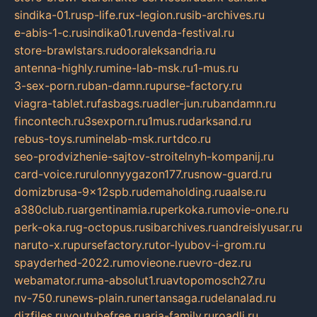
sindika-01.ru
sp-life.ru
x-legion.ru
sib-archives.ru
e-abis-1-c.ru
sindika01.ru
venda-festival.ru
store-brawlstars.ru
dooraleksandria.ru
antenna-highly.ru
mine-lab-msk.ru
1-mus.ru
3-sex-porn.ru
ban-damn.ru
purse-factory.ru
viagra-tablet.ru
fasbags.ru
adler-jun.ru
bandamn.ru
fincontech.ru
3sexporn.ru
1mus.ru
darksand.ru
rebus-toys.ru
minelab-msk.ru
rtdco.ru
seo-prodvizhenie-sajtov-stroitelnyh-kompanij.ru
card-voice.ru
rulonnyygazon177.ru
snow-guard.ru
domizbrusa-9x12spb.ru
demaholding.ru
aalse.ru
a380club.ru
argentinamia.ru
perkoka.ru
movie-one.ru
perk-oka.ru
g-octopus.ru
sibarchives.ru
andreislyusar.ru
naruto-x.ru
pursefactory.ru
tor-lyubov-i-grom.ru
spayderhed-2022.ru
movieone.ru
evro-dez.ru
webamator.ru
ma-absolut1.ru
avtopomosch27.ru
nv-750.ru
news-plain.ru
nertansaga.ru
delanalad.ru
dizfiles.ru
youtubefree.ru
aria-family.ru
roadli.ru