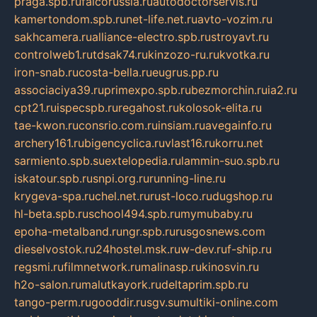
praga.spb.ru
falcorussia.ru
autodoctorservis.ru
kamertondom.spb.ru
net-life.net.ru
avto-vozim.ru
sakhcamera.ru
alliance-electro.spb.ru
stroyavt.ru
controlweb1.ru
tdsak74.ru
kinzozo-ru.ru
kvotka.ru
iron-snab.ru
costa-bella.ru
eugrus.pp.ru
associaciya39.ru
primexpo.spb.ru
bezmorchin.ru
ia2.ru
cpt21.ru
ispecspb.ru
regahost.ru
kolosok-elita.ru
tae-kwon.ru
consrio.com.ru
insiam.ru
avegainfo.ru
archery161.ru
bigencyclica.ru
vlast16.ru
korru.net
sarmiento.spb.su
extelopedia.ru
lammin-suo.spb.ru
iskatour.spb.ru
snpi.org.ru
running-line.ru
krygeva-spa.ru
chel.net.ru
rust-loco.ru
dugshop.ru
hl-beta.spb.ru
school494.spb.ru
mymubaby.ru
epoha-metalband.ru
ngr.spb.ru
rusgosnews.com
dieselvostok.ru
24hostel.msk.ru
w-dev.ru
f-ship.ru
regsmi.ru
filmnetwork.ru
malinasp.ru
kinosvin.ru
h2o-salon.ru
malutkayork.ru
deltaprim.spb.ru
tango-perm.ru
gooddir.ru
sgv.su
multiki-online.com