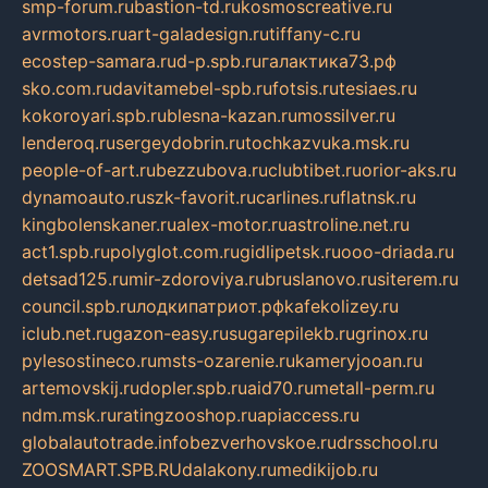
smp-forum.ru
bastion-td.ru
kosmoscreative.ru
avrmotors.ru
art-galadesign.ru
tiffany-c.ru
ecostep-samara.ru
d-p.spb.ru
галактика73.рф
sko.com.ru
davitamebel-spb.ru
fotsis.ru
tesiaes.ru
kokoroyari.spb.ru
blesna-kazan.ru
mossilver.ru
lenderoq.ru
sergeydobrin.ru
tochkazvuka.msk.ru
people-of-art.ru
bezzubova.ru
clubtibet.ru
orior-aks.ru
dynamoauto.ru
szk-favorit.ru
carlines.ru
flatnsk.ru
kingbolenskaner.ru
alex-motor.ru
astroline.net.ru
act1.spb.ru
polyglot.com.ru
gidlipetsk.ru
ooo-driada.ru
detsad125.ru
mir-zdoroviya.ru
bruslanovo.ru
siterem.ru
council.spb.ru
лодкипатриот.рф
kafekolizey.ru
iclub.net.ru
gazon-easy.ru
sugarepilekb.ru
grinox.ru
pylesostineco.ru
msts-ozarenie.ru
kameryjooan.ru
artemovskij.ru
dopler.spb.ru
aid70.ru
metall-perm.ru
ndm.msk.ru
ratingzooshop.ru
apiaccess.ru
globalautotrade.info
bezverhovskoe.ru
drsschool.ru
ZOOSMART.SPB.RU
dalakony.ru
medikijob.ru