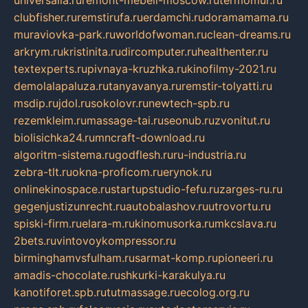
clubfisher.ru
remstirufa.ru
erdamchi.ru
doramamama.ru
muraviovka-park.ru
worldofwoman.ru
clean-dreams.ru
arkrym.ru
kristinita.ru
dircomputer.ru
healthenter.ru
textexperts.ru
pivnaya-kruzhka.ru
kinofilmy-2021.ru
demolalapaluza.ru
tanyavanya.ru
remstir-tolyatti.ru
msdip.ru
jdol.ru
sokolovr.ru
newtech-spb.ru
rezemkleim.ru
massage-tai.ru
seonub.ru
zvonitut.ru
biolisichka24.ru
mncraft-download.ru
algoritm-sistema.ru
godflesh.ru
ru-industria.ru
zebra-tlt.ru
okna-proficom.ru
erynok.ru
onlinekinospace.ru
startupstudio-fefu.ru
zarges-ru.ru
gegenjustizunrecht.ru
autobalashov.ru
utrovortu.ru
spiski-firm.ru
elara-m.ru
kinomusorka.ru
mkcslava.ru
2bets.ru
vintovoykompressor.ru
birminghamvsfulham.ru
sarmat-komp.ru
pioneeri.ru
amadis-chocolate.ru
shkurki-karakulya.ru
kanotiforet.spb.ru
tutmassage.ru
ecolog.org.ru