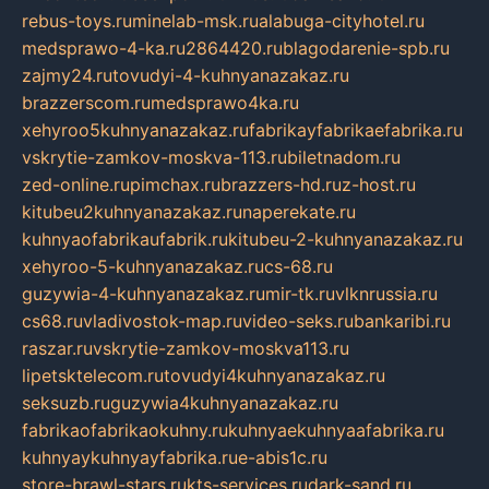
rebus-toys.ru
minelab-msk.ru
alabuga-cityhotel.ru
medsprawo-4-ka.ru
2864420.ru
blagodarenie-spb.ru
zajmy24.ru
tovudyi-4-kuhnyanazakaz.ru
brazzerscom.ru
medsprawo4ka.ru
xehyroo5kuhnyanazakaz.ru
fabrikayfabrikaefabrika.ru
vskrytie-zamkov-moskva-113.ru
biletnadom.ru
zed-online.ru
pimchax.ru
brazzers-hd.ru
z-host.ru
kitubeu2kuhnyanazakaz.ru
naperekate.ru
kuhnyaofabrikaufabrik.ru
kitubeu-2-kuhnyanazakaz.ru
xehyroo-5-kuhnyanazakaz.ru
cs-68.ru
guzywia-4-kuhnyanazakaz.ru
mir-tk.ru
vlknrussia.ru
cs68.ru
vladivostok-map.ru
video-seks.ru
bankaribi.ru
raszar.ru
vskrytie-zamkov-moskva113.ru
lipetsktelecom.ru
tovudyi4kuhnyanazakaz.ru
seksuzb.ru
guzywia4kuhnyanazakaz.ru
fabrikaofabrikaokuhny.ru
kuhnyaekuhnyaafabrika.ru
kuhnyaykuhnyayfabrika.ru
e-abis1c.ru
store-brawl-stars.ru
kts-services.ru
dark-sand.ru