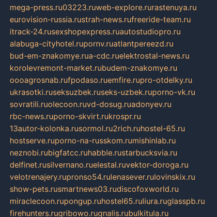
mega-press.ru
03223.ru
web-explore.ru
rastenuya.ru
eurovision-russia.ru
strah-news.ru
freeride-team.ru
itrack-24.ru
sexshopexpress.ru
autostudiopro.ru
alabuga-cityhotel.ru
pornv.ru
atlantpereezd.ru
bud-em-znakomye.ru
a-cdc.ru
elektrostal-news.ru
korolevremont-market.ru
budem-znakomye.ru
oooagrosnab.ru
fpodaso.ru
emfire.ru
pro-otdelky.ru
ukrasotki.ru
seksuzbek.ru
seks-uzbek.ru
porno-vk.ru
sovratili.ru
olecoon.ru
vd-dosug.ru
adonyev.ru
rbc-news.ru
porno-skvirt.ru
krospr.ru
13autor-kolonka.ru
sormol.ru
2rich.ru
hostel-65.ru
hostserve.ru
porno-na-russkom.ru
mishinlab.ru
neznobi.ru
bigfatcc.ru
habble.ru
starbucksvia.ru
delfinet.ru
silvernano.ru
elestal.ru
vektor-doroga.ru
velotrenajery.ru
pronso54.ru
lenasever.ru
lovinskix.ru
show-pets.ru
smartnews03.ru
discofoxworld.ru
miraclecoon.ru
pongup.ru
hostel65.ru
liura.ru
glasspb.ru
firehunters.ru
gribowo.ru
gnalis.ru
bulkitula.ru