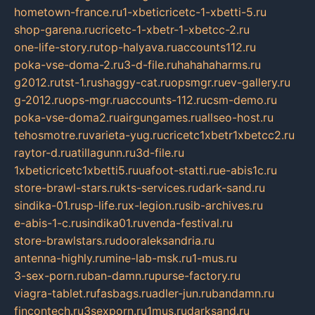
hometown-france.ru
1-xbeticricetc-1-xbetti-5.ru
shop-garena.ru
cricetc-1-xbetr-1-xbetcc-2.ru
one-life-story.ru
top-halyava.ru
accounts112.ru
poka-vse-doma-2.ru
3-d-file.ru
hahahaharms.ru
g2012.ru
tst-1.ru
shaggy-cat.ru
opsmgr.ru
ev-gallery.ru
g-2012.ru
ops-mgr.ru
accounts-112.ru
csm-demo.ru
poka-vse-doma2.ru
airgungames.ru
allseo-host.ru
tehosmotre.ru
varieta-yug.ru
cricetc1xbetr1xbetcc2.ru
raytor-d.ru
atillagunn.ru
3d-file.ru
1xbeticricetc1xbetti5.ru
uafoot-statti.ru
e-abis1c.ru
store-brawl-stars.ru
kts-services.ru
dark-sand.ru
sindika-01.ru
sp-life.ru
x-legion.ru
sib-archives.ru
e-abis-1-c.ru
sindika01.ru
venda-festival.ru
store-brawlstars.ru
dooraleksandria.ru
antenna-highly.ru
mine-lab-msk.ru
1-mus.ru
3-sex-porn.ru
ban-damn.ru
purse-factory.ru
viagra-tablet.ru
fasbags.ru
adler-jun.ru
bandamn.ru
fincontech.ru
3sexporn.ru
1mus.ru
darksand.ru