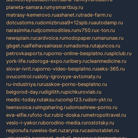
planeta-samara.ru
mysmartbuy.ru
matrasy-kemerovo.ru
ashanet.ru
trade-farm.ru
dotcustoms.ru
domizbrusa9x12spb.ru
autodamp.ru
narasimha.ru
djcommodities.ru
nv750.ru
x-ton.ru
newsplain.ru
cardvoice.ru
modopaper.ru
manunae.ru
gbget.ru
alfeihavsalnassr.ru
madoma.ru
tajuncos.ru
petrovkasports.ru
porno-online-besplatno.ru
splclub.ru
york-life.ru
doroga-expo.ru
ribery.ru
cleanmedicine.ru
slovar-ivrit.ru
porno-video-besplatno.ru
seks-365.ru
ovucontrol.ru
sloty-igrovyye-avtomaty.ru
ru-industriya.ru
russkoe-porno-besplatno.ru
belgorod-day.ru
digilith.ru
pichkurovlab.ru
medic-today.ru
taksu.ru
comp123.ru
don-ykt.ru
teensvoice.ru
imgsharing.ru
domashnee-porno.ru
eva-elfie.ru
foto-tur.ru
biz-doska.ru
metropoltravel.ru
veslo-i-yakor.ru
borodino-media.ru
rostotsky.ru
regionufa.ru
weiss-bet.ru
zaryna.ru
casinotablet.ru
universalia.ru
remont-mebeli-moscow.ru
termomur.ru