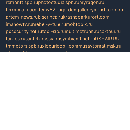
remontt.spb.ru
photostudia.spb.ru
myragon.ru
terramia.ru
academy62.ru
gardengallereya.ru
rti.com.ru
artem-news.ru
biserinca.ru
krasnodarkurort.com
imshowtv.ru
mebel-v-tule.ru
mobtopik.ru
pcsecurity.net.ru
tool-sib.ru
multimetrunit.ru
sp-tour.ru
fan-cs.ru
santeh-russia.ru
symbian9.net.ru
DSHAIR.RU
tmmotors.spb.ru
xjocuricopii.com
musavtomat.msk.ru
obustrojdom.ru
sovetcik.ru
ybaranovskaya.ru
ppknews.ru
cult-alshei.ru
JAPANRUSSIA.RU
proekciyamebel.ru
imper-finans.ru
rim.org.ru
glamourai.ru
brassminus.ru
zabor-pro.ru
ftn.pp.ru
dorogoe58.ru
laimengpacker.ru
kuzova-zapchasti.ru
sageerp.ru
taxodrom.ru
dsrazvitie.ru
hardcity.net.ru
ratinghomegames.ru
topservice25.ru
gubernyan.ru
gtglasslined.ru
ii4.ru
tssport.spb.ru
andorra24.com
blackwallstreet.ru
oboimos.ru
optim-doors.com.ru
ikuch.ru
nycr.org.ru
npa21.ru
vremya-ch.spb.ru
desert000.ru
ivtorgi.ru
ifiori.ru
catalog-statei.ru