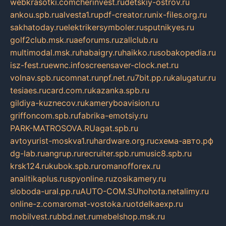
webkrasotki.com
cherinvest.ru
detskiy-ostrov.ru
ankou.spb.ru
alvesta1.ru
pdf-creator.ru
nix-files.org.ru
sakhatoday.ru
elektrikersymboler.ru
sputnikyes.ru
golf2club.msk.ru
aeforums.ru
zallclub.ru
multimodal.msk.ru
habaigry.ru
haikko.ru
sobakopedia.ru
isz-fest.ru
ewnc.info
screensaver-clock.net.ru
volnav.spb.ru
comnat.ru
npf.net.ru
7bit.pp.ru
kalugatur.ru
tesiaes.ru
card.com.ru
kazanka.spb.ru
gildiya-kuznecov.ru
kameryboavision.ru
griffoncom.spb.ru
fabrika-emotsiy.ru
PARK-MATROSOVA.RU
agat.spb.ru
avtoyurist-moskva1.ru
hardware.org.ru
схема-авто.рф
dg-lab.ru
angrup.ru
recruiter.spb.ru
music8.spb.ru
krsk124.ru
kubok.spb.ru
romanofforex.ru
analitikaplus.ru
spyonline.ru
zosikamery.ru
sloboda-ural.pp.ru
AUTO-COM.SU
hohota.net
alimy.ru
online-z.com
aromat-vostoka.ru
otdelkaexp.ru
mobilvest.ru
bbd.net.ru
mebelshop.msk.ru