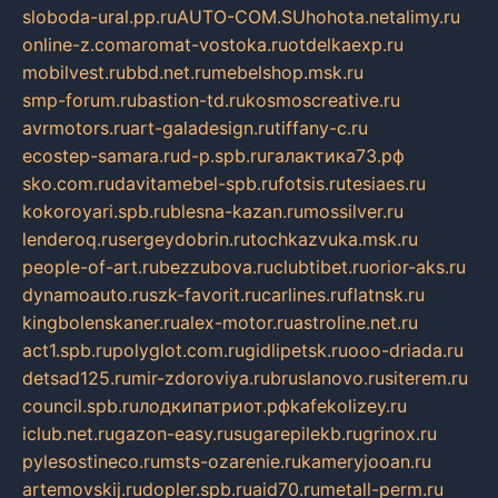
sloboda-ural.pp.ru
AUTO-COM.SU
hohota.net
alimy.ru
online-z.com
aromat-vostoka.ru
otdelkaexp.ru
mobilvest.ru
bbd.net.ru
mebelshop.msk.ru
smp-forum.ru
bastion-td.ru
kosmoscreative.ru
avrmotors.ru
art-galadesign.ru
tiffany-c.ru
ecostep-samara.ru
d-p.spb.ru
галактика73.рф
sko.com.ru
davitamebel-spb.ru
fotsis.ru
tesiaes.ru
kokoroyari.spb.ru
blesna-kazan.ru
mossilver.ru
lenderoq.ru
sergeydobrin.ru
tochkazvuka.msk.ru
people-of-art.ru
bezzubova.ru
clubtibet.ru
orior-aks.ru
dynamoauto.ru
szk-favorit.ru
carlines.ru
flatnsk.ru
kingbolenskaner.ru
alex-motor.ru
astroline.net.ru
act1.spb.ru
polyglot.com.ru
gidlipetsk.ru
ooo-driada.ru
detsad125.ru
mir-zdoroviya.ru
bruslanovo.ru
siterem.ru
council.spb.ru
лодкипатриот.рф
kafekolizey.ru
iclub.net.ru
gazon-easy.ru
sugarepilekb.ru
grinox.ru
pylesostineco.ru
msts-ozarenie.ru
kameryjooan.ru
artemovskij.ru
dopler.spb.ru
aid70.ru
metall-perm.ru