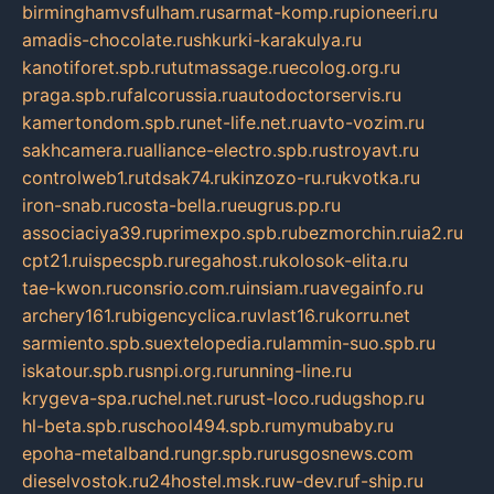
birminghamvsfulham.ru
sarmat-komp.ru
pioneeri.ru
amadis-chocolate.ru
shkurki-karakulya.ru
kanotiforet.spb.ru
tutmassage.ru
ecolog.org.ru
praga.spb.ru
falcorussia.ru
autodoctorservis.ru
kamertondom.spb.ru
net-life.net.ru
avto-vozim.ru
sakhcamera.ru
alliance-electro.spb.ru
stroyavt.ru
controlweb1.ru
tdsak74.ru
kinzozo-ru.ru
kvotka.ru
iron-snab.ru
costa-bella.ru
eugrus.pp.ru
associaciya39.ru
primexpo.spb.ru
bezmorchin.ru
ia2.ru
cpt21.ru
ispecspb.ru
regahost.ru
kolosok-elita.ru
tae-kwon.ru
consrio.com.ru
insiam.ru
avegainfo.ru
archery161.ru
bigencyclica.ru
vlast16.ru
korru.net
sarmiento.spb.su
extelopedia.ru
lammin-suo.spb.ru
iskatour.spb.ru
snpi.org.ru
running-line.ru
krygeva-spa.ru
chel.net.ru
rust-loco.ru
dugshop.ru
hl-beta.spb.ru
school494.spb.ru
mymubaby.ru
epoha-metalband.ru
ngr.spb.ru
rusgosnews.com
dieselvostok.ru
24hostel.msk.ru
w-dev.ru
f-ship.ru