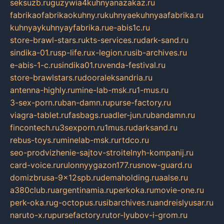
seksuzb.ru
guzywia4kuhnyanazakaz.ru
fabrikaofabrikaokuhny.ru
kuhnyaekuhnyaafabrika.ru
kuhnyaykuhnyayfabrika.ru
e-abis1c.ru
store-brawl-stars.ru
kts-services.ru
dark-sand.ru
sindika-01.ru
sp-life.ru
x-legion.ru
sib-archives.ru
e-abis-1-c.ru
sindika01.ru
venda-festival.ru
store-brawlstars.ru
dooraleksandria.ru
antenna-highly.ru
mine-lab-msk.ru
1-mus.ru
3-sex-porn.ru
ban-damn.ru
purse-factory.ru
viagra-tablet.ru
fasbags.ru
adler-jun.ru
bandamn.ru
fincontech.ru
3sexporn.ru
1mus.ru
darksand.ru
rebus-toys.ru
minelab-msk.ru
rtdco.ru
seo-prodvizhenie-sajtov-stroitelnyh-kompanij.ru
card-voice.ru
rulonnyygazon177.ru
snow-guard.ru
domizbrusa-9x12spb.ru
demaholding.ru
aalse.ru
a380club.ru
argentinamia.ru
perkoka.ru
movie-one.ru
perk-oka.ru
g-octopus.ru
sibarchives.ru
andreislyusar.ru
naruto-x.ru
pursefactory.ru
tor-lyubov-i-grom.ru