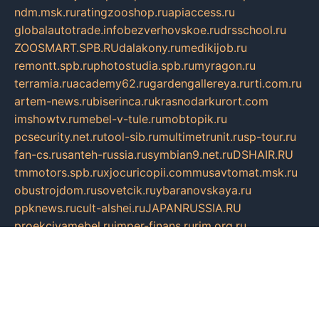
ndm.msk.ru
ratingzooshop.ru
apiaccess.ru
globalautotrade.info
bezverhovskoe.ru
drsschool.ru
ZOOSMART.SPB.RU
dalakony.ru
medikijob.ru
remontt.spb.ru
photostudia.spb.ru
myragon.ru
terramia.ru
academy62.ru
gardengallereya.ru
rti.com.ru
artem-news.ru
biserinca.ru
krasnodarkurort.com
imshowtv.ru
mebel-v-tule.ru
mobtopik.ru
pcsecurity.net.ru
tool-sib.ru
multimetrunit.ru
sp-tour.ru
fan-cs.ru
santeh-russia.ru
symbian9.net.ru
DSHAIR.RU
tmmotors.spb.ru
xjocuricopii.com
musavtomat.msk.ru
obustrojdom.ru
sovetcik.ru
ybaranovskaya.ru
ppknews.ru
cult-alshei.ru
JAPANRUSSIA.RU
proekciyamebel.ru
imper-finans.ru
rim.org.ru
glamourai.ru
brassminus.ru
zabor-pro.ru
ftn.pp.ru
dorogoe58.ru
laimengpacker.ru
kuzova-zapchasti.ru
sageerp.ru
taxodrom.ru
dsrazvitie.ru
hardcity.net.ru
ratinghomegames.ru
topservice25.ru
gubernyan.ru
gtglasslined.ru
ii4.ru
tssport.spb.ru
andorra24.com