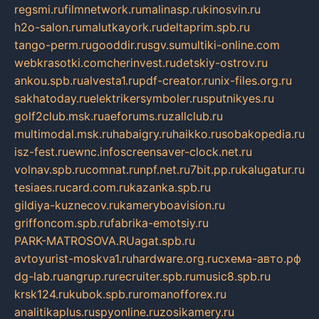
regsmi.ru
filmnetwork.ru
malinasp.ru
kinosvin.ru
h2o-salon.ru
malutkayork.ru
deltaprim.spb.ru
tango-perm.ru
gooddir.ru
sgv.su
multiki-online.com
webkrasotki.com
cherinvest.ru
detskiy-ostrov.ru
ankou.spb.ru
alvesta1.ru
pdf-creator.ru
nix-files.org.ru
sakhatoday.ru
elektrikersymboler.ru
sputnikyes.ru
golf2club.msk.ru
aeforums.ru
zallclub.ru
multimodal.msk.ru
habaigry.ru
haikko.ru
sobakopedia.ru
isz-fest.ru
ewnc.info
screensaver-clock.net.ru
volnav.spb.ru
comnat.ru
npf.net.ru
7bit.pp.ru
kalugatur.ru
tesiaes.ru
card.com.ru
kazanka.spb.ru
gildiya-kuznecov.ru
kameryboavision.ru
griffoncom.spb.ru
fabrika-emotsiy.ru
PARK-MATROSOVA.RU
agat.spb.ru
avtoyurist-moskva1.ru
hardware.org.ru
схема-авто.рф
dg-lab.ru
angrup.ru
recruiter.spb.ru
music8.spb.ru
krsk124.ru
kubok.spb.ru
romanofforex.ru
analitikaplus.ru
spyonline.ru
zosikamery.ru