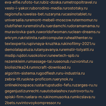
eva-elfie.ru
foto-tur.ru
biz-doska.ru
metropoltravel.ru
veslo-i-yakor.ru
borodino-media.ru
rostotsky.ru
regionufa.ru
weiss-bet.ru
zaryna.ru
casinotablet.ru
universalia.ru
remont-mebeli-moscow.ru
termomur.ru
clubfisher.ru
remstirufa.ru
erdamchi.ru
doramamama.ru
muraviovka-park.ru
worldofwoman.ru
clean-dreams.ru
arkrym.ru
kristinita.ru
dircomputer.ru
healthenter.ru
textexperts.ru
pivnaya-kruzhka.ru
kinofilmy-2021.ru
demolalapaluza.ru
tanyavanya.ru
remstir-tolyatti.ru
msdip.ru
jdol.ru
sokolovr.ru
newtech-spb.ru
rezemkleim.ru
massage-tai.ru
seonub.ru
zvonitut.ru
biolisichka24.ru
mncraft-download.ru
algoritm-sistema.ru
godflesh.ru
ru-industria.ru
zebra-tlt.ru
okna-proficom.ru
erynok.ru
onlinekinospace.ru
startupstudio-fefu.ru
zarges-ru.ru
gegenjustizunrecht.ru
autobalashov.ru
utrovortu.ru
spiski-firm.ru
elara-m.ru
kinomusorka.ru
mkcslava.ru
2bets.ru
vintovoykompressor.ru