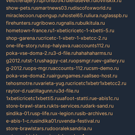
velotrenajery.ru
pronso54.ru
lenasever.ru
lovinskix.ru
show-pets.ru
smartnews03.ru
discofoxworld.ru
miraclecoon.ru
pongup.ru
hostel65.ru
liura.ru
glasspb.ru
firehunters.ru
gribowo.ru
gnalis.ru
bulkitula.ru
hometown-france.ru
1-xbeticricetc-1-xbetti-5.ru
shop-garena.ru
cricetc-1-xbetr-1-xbetcc-2.ru
one-life-story.ru
top-halyava.ru
accounts112.ru
poka-vse-doma-2.ru
3-d-file.ru
hahahaharms.ru
g2012.ru
tst-1.ru
shaggy-cat.ru
opsmgr.ru
ev-gallery.ru
g-2012.ru
ops-mgr.ru
accounts-112.ru
csm-demo.ru
poka-vse-doma2.ru
airgungames.ru
allseo-host.ru
tehosmotre.ru
varieta-yug.ru
cricetc1xbetr1xbetcc2.ru
raytor-d.ru
atillagunn.ru
3d-file.ru
1xbeticricetc1xbetti5.ru
uafoot-statti.ru
e-abis1c.ru
store-brawl-stars.ru
kts-services.ru
dark-sand.ru
sindika-01.ru
sp-life.ru
x-legion.ru
sib-archives.ru
e-abis-1-c.ru
sindika01.ru
venda-festival.ru
store-brawlstars.ru
dooraleksandria.ru