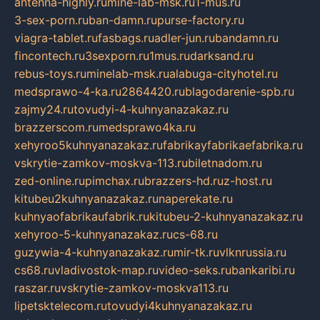
antenna-highly.ru
mine-lab-msk.ru
1-mus.ru
3-sex-porn.ru
ban-damn.ru
purse-factory.ru
viagra-tablet.ru
fasbags.ru
adler-jun.ru
bandamn.ru
fincontech.ru
3sexporn.ru
1mus.ru
darksand.ru
rebus-toys.ru
minelab-msk.ru
alabuga-cityhotel.ru
medsprawo-4-ka.ru
2864420.ru
blagodarenie-spb.ru
zajmy24.ru
tovudyi-4-kuhnyanazakaz.ru
brazzerscom.ru
medsprawo4ka.ru
xehyroo5kuhnyanazakaz.ru
fabrikayfabrikaefabrika.ru
vskrytie-zamkov-moskva-113.ru
biletnadom.ru
zed-online.ru
pimchax.ru
brazzers-hd.ru
z-host.ru
kitubeu2kuhnyanazakaz.ru
naperekate.ru
kuhnyaofabrikaufabrik.ru
kitubeu-2-kuhnyanazakaz.ru
xehyroo-5-kuhnyanazakaz.ru
cs-68.ru
guzywia-4-kuhnyanazakaz.ru
mir-tk.ru
vlknrussia.ru
cs68.ru
vladivostok-map.ru
video-seks.ru
bankaribi.ru
raszar.ru
vskrytie-zamkov-moskva113.ru
lipetsktelecom.ru
tovudyi4kuhnyanazakaz.ru