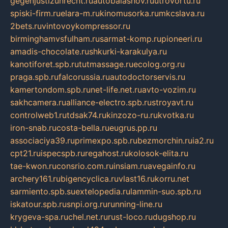
gegenjustizunrecht.ru
autobalashov.ru
utrovortu.ru
spiski-firm.ru
elara-m.ru
kinomusorka.ru
mkcslava.ru
2bets.ru
vintovoykompressor.ru
birminghamvsfulham.ru
sarmat-komp.ru
pioneeri.ru
amadis-chocolate.ru
shkurki-karakulya.ru
kanotiforet.spb.ru
tutmassage.ru
ecolog.org.ru
praga.spb.ru
falcorussia.ru
autodoctorservis.ru
kamertondom.spb.ru
net-life.net.ru
avto-vozim.ru
sakhcamera.ru
alliance-electro.spb.ru
stroyavt.ru
controlweb1.ru
tdsak74.ru
kinzozo-ru.ru
kvotka.ru
iron-snab.ru
costa-bella.ru
eugrus.pp.ru
associaciya39.ru
primexpo.spb.ru
bezmorchin.ru
ia2.ru
cpt21.ru
ispecspb.ru
regahost.ru
kolosok-elita.ru
tae-kwon.ru
consrio.com.ru
insiam.ru
avegainfo.ru
archery161.ru
bigencyclica.ru
vlast16.ru
korru.net
sarmiento.spb.su
extelopedia.ru
lammin-suo.spb.ru
iskatour.spb.ru
snpi.org.ru
running-line.ru
krygeva-spa.ru
chel.net.ru
rust-loco.ru
dugshop.ru