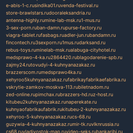
e-abis-1-c.ru
sindika01.ru
venda-festival.ru
store-brawlstars.ru
dooraleksandria.ru
antenna-highly.ru
mine-lab-msk.ru
1-mus.ru
3-sex-porn.ru
ban-damn.ru
purse-factory.ru
viagra-tablet.ru
fasbags.ru
adler-jun.ru
bandamn.ru
fincontech.ru
3sexporn.ru
1mus.ru
darksand.ru
rebus-toys.ru
minelab-msk.ru
alabuga-cityhotel.ru
medsprawo-4-ka.ru
2864420.ru
blagodarenie-spb.ru
zajmy24.ru
tovudyi-4-kuhnyanazakaz.ru
brazzerscom.ru
medsprawo4ka.ru
xehyroo5kuhnyanazakaz.ru
fabrikayfabrikaefabrika.ru
vskrytie-zamkov-moskva-113.ru
biletnadom.ru
zed-online.ru
pimchax.ru
brazzers-hd.ru
z-host.ru
kitubeu2kuhnyanazakaz.ru
naperekate.ru
kuhnyaofabrikaufabrik.ru
kitubeu-2-kuhnyanazakaz.ru
xehyroo-5-kuhnyanazakaz.ru
cs-68.ru
guzywia-4-kuhnyanazakaz.ru
mir-tk.ru
vlknrussia.ru
cs68.ru
vladivostok-map.ru
video-seks.ru
bankaribi.ru