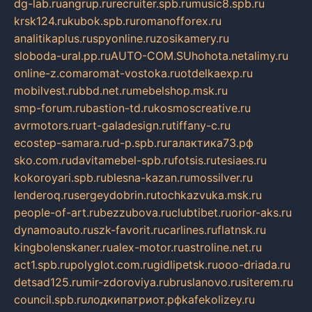
dg-lab.ru
angrup.ru
recruiter.spb.ru
music8.spb.ru
krsk124.ru
kubok.spb.ru
romanofforex.ru
analitikaplus.ru
spyonline.ru
zosikamery.ru
sloboda-ural.pp.ru
AUTO-COM.SU
hohota.net
alimy.ru
online-z.com
aromat-vostoka.ru
otdelkaexp.ru
mobilvest.ru
bbd.net.ru
mebelshop.msk.ru
smp-forum.ru
bastion-td.ru
kosmoscreative.ru
avrmotors.ru
art-galadesign.ru
tiffany-c.ru
ecostep-samara.ru
d-p.spb.ru
галактика73.рф
sko.com.ru
davitamebel-spb.ru
fotsis.ru
tesiaes.ru
kokoroyari.spb.ru
blesna-kazan.ru
mossilver.ru
lenderoq.ru
sergeydobrin.ru
tochkazvuka.msk.ru
people-of-art.ru
bezzubova.ru
clubtibet.ru
orior-aks.ru
dynamoauto.ru
szk-favorit.ru
carlines.ru
flatnsk.ru
kingbolenskaner.ru
alex-motor.ru
astroline.net.ru
act1.spb.ru
polyglot.com.ru
gidlipetsk.ru
ooo-driada.ru
detsad125.ru
mir-zdoroviya.ru
bruslanovo.ru
siterem.ru
council.spb.ru
лодкипатриот.рф
kafekolizey.ru