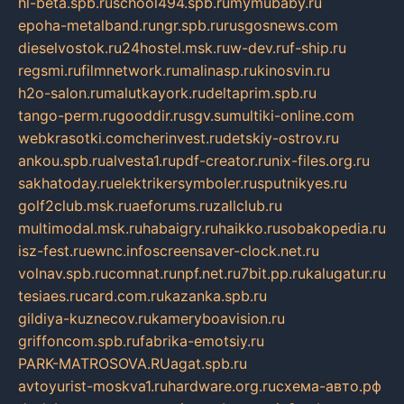
hl-beta.spb.ru
school494.spb.ru
mymubaby.ru
epoha-metalband.ru
ngr.spb.ru
rusgosnews.com
dieselvostok.ru
24hostel.msk.ru
w-dev.ru
f-ship.ru
regsmi.ru
filmnetwork.ru
malinasp.ru
kinosvin.ru
h2o-salon.ru
malutkayork.ru
deltaprim.spb.ru
tango-perm.ru
gooddir.ru
sgv.su
multiki-online.com
webkrasotki.com
cherinvest.ru
detskiy-ostrov.ru
ankou.spb.ru
alvesta1.ru
pdf-creator.ru
nix-files.org.ru
sakhatoday.ru
elektrikersymboler.ru
sputnikyes.ru
golf2club.msk.ru
aeforums.ru
zallclub.ru
multimodal.msk.ru
habaigry.ru
haikko.ru
sobakopedia.ru
isz-fest.ru
ewnc.info
screensaver-clock.net.ru
volnav.spb.ru
comnat.ru
npf.net.ru
7bit.pp.ru
kalugatur.ru
tesiaes.ru
card.com.ru
kazanka.spb.ru
gildiya-kuznecov.ru
kameryboavision.ru
griffoncom.spb.ru
fabrika-emotsiy.ru
PARK-MATROSOVA.RU
agat.spb.ru
avtoyurist-moskva1.ru
hardware.org.ru
схема-авто.рф