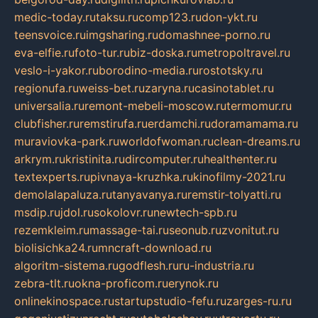
medic-today.ru
taksu.ru
comp123.ru
don-ykt.ru
teensvoice.ru
imgsharing.ru
domashnee-porno.ru
eva-elfie.ru
foto-tur.ru
biz-doska.ru
metropoltravel.ru
veslo-i-yakor.ru
borodino-media.ru
rostotsky.ru
regionufa.ru
weiss-bet.ru
zaryna.ru
casinotablet.ru
universalia.ru
remont-mebeli-moscow.ru
termomur.ru
clubfisher.ru
remstirufa.ru
erdamchi.ru
doramamama.ru
muraviovka-park.ru
worldofwoman.ru
clean-dreams.ru
arkrym.ru
kristinita.ru
dircomputer.ru
healthenter.ru
textexperts.ru
pivnaya-kruzhka.ru
kinofilmy-2021.ru
demolalapaluza.ru
tanyavanya.ru
remstir-tolyatti.ru
msdip.ru
jdol.ru
sokolovr.ru
newtech-spb.ru
rezemkleim.ru
massage-tai.ru
seonub.ru
zvonitut.ru
biolisichka24.ru
mncraft-download.ru
algoritm-sistema.ru
godflesh.ru
ru-industria.ru
zebra-tlt.ru
okna-proficom.ru
erynok.ru
onlinekinospace.ru
startupstudio-fefu.ru
zarges-ru.ru