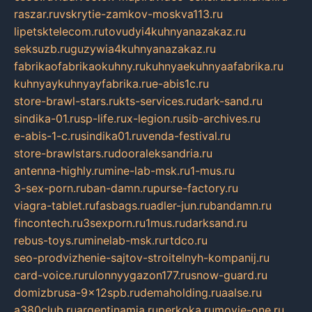
raszar.ru
vskrytie-zamkov-moskva113.ru
lipetsktelecom.ru
tovudyi4kuhnyanazakaz.ru
seksuzb.ru
guzywia4kuhnyanazakaz.ru
fabrikaofabrikaokuhny.ru
kuhnyaekuhnyaafabrika.ru
kuhnyaykuhnyayfabrika.ru
e-abis1c.ru
store-brawl-stars.ru
kts-services.ru
dark-sand.ru
sindika-01.ru
sp-life.ru
x-legion.ru
sib-archives.ru
e-abis-1-c.ru
sindika01.ru
venda-festival.ru
store-brawlstars.ru
dooraleksandria.ru
antenna-highly.ru
mine-lab-msk.ru
1-mus.ru
3-sex-porn.ru
ban-damn.ru
purse-factory.ru
viagra-tablet.ru
fasbags.ru
adler-jun.ru
bandamn.ru
fincontech.ru
3sexporn.ru
1mus.ru
darksand.ru
rebus-toys.ru
minelab-msk.ru
rtdco.ru
seo-prodvizhenie-sajtov-stroitelnyh-kompanij.ru
card-voice.ru
rulonnyygazon177.ru
snow-guard.ru
domizbrusa-9x12spb.ru
demaholding.ru
aalse.ru
a380club.ru
argentinamia.ru
perkoka.ru
movie-one.ru