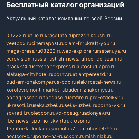
Бесплатный каталог организаций
Актуальный каталог компаний по всей России
03223.ru
ufille.ru
krasotata.ru
prazdnikdushi.ru
veetbox.ru
cinemapost.ru
ciam-fr.ru
kraft-you.ru
mega-press.ru
03223.ru
web-explore.ru
rastenuya.ru
eurovision-russia.ru
strah-news.ru
freeride-team.ru
itrack-24.ru
sexshopexpress.ru
autostudiopro.ru
alabuga-cityhotel.ru
pornv.ru
atlantpereezd.ru
bud-em-znakomye.ru
a-cdc.ru
elektrostal-news.ru
korolevremont-market.ru
budem-znakomye.ru
oooagrosnab.ru
fpodaso.ru
emfire.ru
pro-otdelky.ru
ukrasotki.ru
seksuzbek.ru
seks-uzbek.ru
porno-vk.ru
sovratili.ru
olecoon.ru
vd-dosug.ru
adonyev.ru
rbc-news.ru
porno-skvirt.ru
krospr.ru
13autor-kolonka.ru
sormol.ru
2rich.ru
hostel-65.ru
hostserve.ru
porno-na-russkom.ru
mishinlab.ru