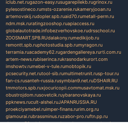
iclub.net.ru
gazon-easy.ru
sugarepilekb.ru
grinox.ru
pylesostineco.ru
msts-ozarenie.ru
kameryjooan.ru
artemovskij.ru
dopler.spb.ru
aid70.ru
metall-perm.ru
ndm.msk.ru
ratingzooshop.ru
apiaccess.ru
globalautotrade.info
bezverhovskoe.ru
drsschool.ru
ZOOSMART.SPB.RU
dalakony.ru
medikijob.ru
remontt.spb.ru
photostudia.spb.ru
myragon.ru
terramia.ru
academy62.ru
gardengallereya.ru
rti.com.ru
artem-news.ru
biserinca.ru
krasnodarkurort.com
imshowtv.ru
mebel-v-tule.ru
mobtopik.ru
pcsecurity.net.ru
tool-sib.ru
multimetrunit.ru
sp-tour.ru
fan-cs.ru
santeh-russia.ru
symbian9.net.ru
DSHAIR.RU
tmmotors.spb.ru
xjocuricopii.com
musavtomat.msk.ru
obustrojdom.ru
sovetcik.ru
ybaranovskaya.ru
ppknews.ru
cult-alshei.ru
JAPANRUSSIA.RU
proekciyamebel.ru
imper-finans.ru
rim.org.ru
glamourai.ru
brassminus.ru
zabor-pro.ru
ftn.pp.ru
dorogoe58.ru
laimengpacker.ru
kuzova-zapchasti.ru