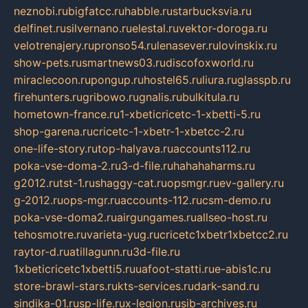
neznobi.ru
bigfatcc.ru
habble.ru
starbucksvia.ru
delfinet.ru
silvernano.ru
elestal.ru
vektor-doroga.ru
velotrenajery.ru
pronso54.ru
lenasever.ru
lovinskix.ru
show-pets.ru
smartnews03.ru
discofoxworld.ru
miraclecoon.ru
pongup.ru
hostel65.ru
liura.ru
glasspb.ru
firehunters.ru
gribowo.ru
gnalis.ru
bulkitula.ru
hometown-france.ru
1-xbeticricetc-1-xbetti-5.ru
shop-garena.ru
cricetc-1-xbetr-1-xbetcc-2.ru
one-life-story.ru
top-halyava.ru
accounts112.ru
poka-vse-doma-2.ru
3-d-file.ru
hahahaharms.ru
g2012.ru
tst-1.ru
shaggy-cat.ru
opsmgr.ru
ev-gallery.ru
g-2012.ru
ops-mgr.ru
accounts-112.ru
csm-demo.ru
poka-vse-doma2.ru
airgungames.ru
allseo-host.ru
tehosmotre.ru
varieta-yug.ru
cricetc1xbetr1xbetcc2.ru
raytor-d.ru
atillagunn.ru
3d-file.ru
1xbeticricetc1xbetti5.ru
uafoot-statti.ru
e-abis1c.ru
store-brawl-stars.ru
kts-services.ru
dark-sand.ru
sindika-01.ru
sp-life.ru
x-legion.ru
sib-archives.ru