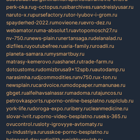
perk-oka.ru
g-octopus.ru
sibarchives.ru
andreislyusar.ru
naruto-x.ru
pursefactory.ru
tor-lyubov-i-grom.ru
spayderhed-2022.ru
movieone.ru
evro-dez.ru
webamator.ru
ma-absolut1.ru
avtopomosch27.ru
nv-750.ru
news-plain.ru
nertansaga.ru
delanalad.ru
dizfiles.ru
youtubefree.ru
aria-family.ru
roadli.ru
planeta-samara.ru
mysmartbuy.ru
matrasy-kemerovo.ru
ashanet.ru
trade-farm.ru
dotcustoms.ru
domizbrusa9x12spb.ru
autodamp.ru
narasimha.ru
djcommodities.ru
nv750.ru
x-ton.ru
newsplain.ru
cardvoice.ru
modopaper.ru
manunae.ru
gbget.ru
alfeihavsalnassr.ru
madoma.ru
tajuncos.ru
petrovkasports.ru
porno-online-besplatno.ru
splclub.ru
york-life.ru
doroga-expo.ru
ribery.ru
cleanmedicine.ru
slovar-ivrit.ru
porno-video-besplatno.ru
seks-365.ru
ovucontrol.ru
sloty-igrovyye-avtomaty.ru
ru-industriya.ru
russkoe-porno-besplatno.ru
belgorod-day.ru
digilith.ru
pichkurovlab.ru