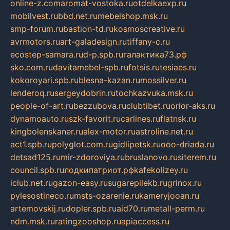
online-z.com
aromat-vostoka.ru
otdelkaexp.ru
mobilvest.ru
bbd.net.ru
mebelshop.msk.ru
smp-forum.ru
bastion-td.ru
kosmoscreative.ru
avrmotors.ru
art-galadesign.ru
tiffany-c.ru
ecostep-samara.ru
d-p.spb.ru
галактика73.рф
sko.com.ru
davitamebel-spb.ru
fotsis.ru
tesiaes.ru
kokoroyari.spb.ru
blesna-kazan.ru
mossilver.ru
lenderoq.ru
sergeydobrin.ru
tochkazvuka.msk.ru
people-of-art.ru
bezzubova.ru
clubtibet.ru
orior-aks.ru
dynamoauto.ru
szk-favorit.ru
carlines.ru
flatnsk.ru
kingbolenskaner.ru
alex-motor.ru
astroline.net.ru
act1.spb.ru
polyglot.com.ru
gidlipetsk.ru
ooo-driada.ru
detsad125.ru
mir-zdoroviya.ru
bruslanovo.ru
siterem.ru
council.spb.ru
лодкипатриот.рф
kafekolizey.ru
iclub.net.ru
gazon-easy.ru
sugarepilekb.ru
grinox.ru
pylesostineco.ru
msts-ozarenie.ru
kameryjooan.ru
artemovskij.ru
dopler.spb.ru
aid70.ru
metall-perm.ru
ndm.msk.ru
ratingzooshop.ru
apiaccess.ru