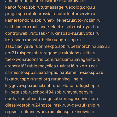
amadis-chocolate.ru
shkurki-karakulya.ru
kanotiforet.spb.ru
tutmassage.ru
ecolog.org.ru
praga.spb.ru
falcorussia.ru
autodoctorservis.ru
kamertondom.spb.ru
net-life.net.ru
avto-vozim.ru
sakhcamera.ru
alliance-electro.spb.ru
stroyavt.ru
controlweb1.ru
tdsak74.ru
kinzozo-ru.ru
kvotka.ru
iron-snab.ru
costa-bella.ru
eugrus.pp.ru
associaciya39.ru
primexpo.spb.ru
bezmorchin.ru
ia2.ru
cpt21.ru
ispecspb.ru
regahost.ru
kolosok-elita.ru
tae-kwon.ru
consrio.com.ru
insiam.ru
avegainfo.ru
archery161.ru
bigencyclica.ru
vlast16.ru
korru.net
sarmiento.spb.su
extelopedia.ru
lammin-suo.spb.ru
iskatour.spb.ru
snpi.org.ru
running-line.ru
krygeva-spa.ru
chel.net.ru
rust-loco.ru
dugshop.ru
hl-beta.spb.ru
school494.spb.ru
mymubaby.ru
epoha-metalband.ru
ngr.spb.ru
rusgosnews.com
dieselvostok.ru
24hostel.msk.ru
w-dev.ru
f-ship.ru
regsmi.ru
filmnetwork.ru
malinasp.ru
kinosvin.ru