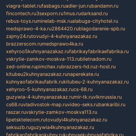
viagra-tablet.ru
fasbags.ru
adler-jun.ru
bandamn.ru
fincontech.ru
3sexporn.ru
1mus.ru
darksand.ru
rebus-toys.ru
minelab-msk.ru
alabuga-cityhotel.ru
medsprawo-4-ka.ru
2864420.ru
blagodarenie-spb.ru
zajmy24.ru
tovudyi-4-kuhnyanazakaz.ru
brazzerscom.ru
medsprawo4ka.ru
xehyroo5kuhnyanazakaz.ru
fabrikayfabrikaefabrika.ru
vskrytie-zamkov-moskva-113.ru
biletnadom.ru
zed-online.ru
pimchax.ru
brazzers-hd.ru
z-host.ru
kitubeu2kuhnyanazakaz.ru
naperekate.ru
kuhnyaofabrikaufabrik.ru
kitubeu-2-kuhnyanazakaz.ru
xehyroo-5-kuhnyanazakaz.ru
cs-68.ru
guzywia-4-kuhnyanazakaz.ru
mir-tk.ru
vlknrussia.ru
cs68.ru
vladivostok-map.ru
video-seks.ru
bankaribi.ru
raszar.ru
vskrytie-zamkov-moskva113.ru
lipetsktelecom.ru
tovudyi4kuhnyanazakaz.ru
seksuzb.ru
guzywia4kuhnyanazakaz.ru
fabrikaofabrikaokuhny.ru
kuhnyaekuhnyaafabrika.ru