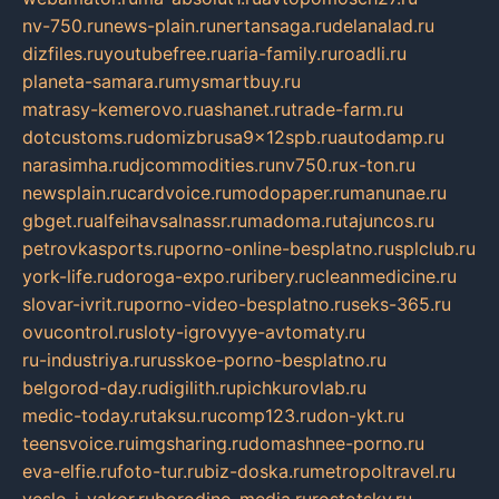
nv-750.ru
news-plain.ru
nertansaga.ru
delanalad.ru
dizfiles.ru
youtubefree.ru
aria-family.ru
roadli.ru
planeta-samara.ru
mysmartbuy.ru
matrasy-kemerovo.ru
ashanet.ru
trade-farm.ru
dotcustoms.ru
domizbrusa9x12spb.ru
autodamp.ru
narasimha.ru
djcommodities.ru
nv750.ru
x-ton.ru
newsplain.ru
cardvoice.ru
modopaper.ru
manunae.ru
gbget.ru
alfeihavsalnassr.ru
madoma.ru
tajuncos.ru
petrovkasports.ru
porno-online-besplatno.ru
splclub.ru
york-life.ru
doroga-expo.ru
ribery.ru
cleanmedicine.ru
slovar-ivrit.ru
porno-video-besplatno.ru
seks-365.ru
ovucontrol.ru
sloty-igrovyye-avtomaty.ru
ru-industriya.ru
russkoe-porno-besplatno.ru
belgorod-day.ru
digilith.ru
pichkurovlab.ru
medic-today.ru
taksu.ru
comp123.ru
don-ykt.ru
teensvoice.ru
imgsharing.ru
domashnee-porno.ru
eva-elfie.ru
foto-tur.ru
biz-doska.ru
metropoltravel.ru