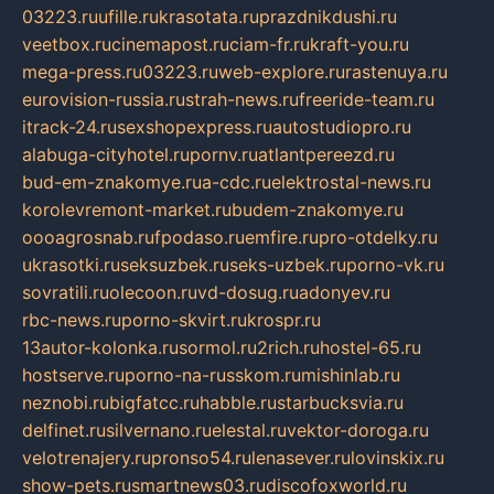
03223.ru
ufille.ru
krasotata.ru
prazdnikdushi.ru
veetbox.ru
cinemapost.ru
ciam-fr.ru
kraft-you.ru
mega-press.ru
03223.ru
web-explore.ru
rastenuya.ru
eurovision-russia.ru
strah-news.ru
freeride-team.ru
itrack-24.ru
sexshopexpress.ru
autostudiopro.ru
alabuga-cityhotel.ru
pornv.ru
atlantpereezd.ru
bud-em-znakomye.ru
a-cdc.ru
elektrostal-news.ru
korolevremont-market.ru
budem-znakomye.ru
oooagrosnab.ru
fpodaso.ru
emfire.ru
pro-otdelky.ru
ukrasotki.ru
seksuzbek.ru
seks-uzbek.ru
porno-vk.ru
sovratili.ru
olecoon.ru
vd-dosug.ru
adonyev.ru
rbc-news.ru
porno-skvirt.ru
krospr.ru
13autor-kolonka.ru
sormol.ru
2rich.ru
hostel-65.ru
hostserve.ru
porno-na-russkom.ru
mishinlab.ru
neznobi.ru
bigfatcc.ru
habble.ru
starbucksvia.ru
delfinet.ru
silvernano.ru
elestal.ru
vektor-doroga.ru
velotrenajery.ru
pronso54.ru
lenasever.ru
lovinskix.ru
show-pets.ru
smartnews03.ru
discofoxworld.ru