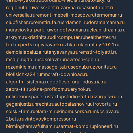
veslo-i-yakor.ru
borodino-media.ru
rostotsky.ru
regionufa.ru
weiss-bet.ru
zaryna.ru
casinotablet.ru
universalia.ru
remont-mebeli-moscow.ru
termomur.ru
clubfisher.ru
remstirufa.ru
erdamchi.ru
doramamama.ru
muraviovka-park.ru
worldofwoman.ru
clean-dreams.ru
arkrym.ru
kristinita.ru
dircomputer.ru
healthenter.ru
textexperts.ru
pivnaya-kruzhka.ru
kinofilmy-2021.ru
demolalapaluza.ru
tanyavanya.ru
remstir-tolyatti.ru
msdip.ru
jdol.ru
sokolovr.ru
newtech-spb.ru
rezemkleim.ru
massage-tai.ru
seonub.ru
zvonitut.ru
biolisichka24.ru
mncraft-download.ru
algoritm-sistema.ru
godflesh.ru
ru-industria.ru
zebra-tlt.ru
okna-proficom.ru
erynok.ru
onlinekinospace.ru
startupstudio-fefu.ru
zarges-ru.ru
gegenjustizunrecht.ru
autobalashov.ru
utrovortu.ru
spiski-firm.ru
elara-m.ru
kinomusorka.ru
mkcslava.ru
2bets.ru
vintovoykompressor.ru
birminghamvsfulham.ru
sarmat-komp.ru
pioneeri.ru