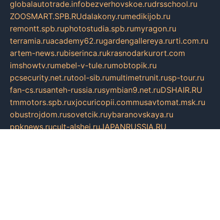
globalautotrade.info
bezverhovskoe.ru
drsschool.ru
ZOOSMART.SPB.RU
dalakony.ru
medikijob.ru
remontt.spb.ru
photostudia.spb.ru
myragon.ru
terramia.ru
academy62.ru
gardengallereya.ru
rti.com.ru
artem-news.ru
biserinca.ru
krasnodarkurort.com
imshowtv.ru
mebel-v-tule.ru
mobtopik.ru
pcsecurity.net.ru
tool-sib.ru
multimetrunit.ru
sp-tour.ru
fan-cs.ru
santeh-russia.ru
symbian9.net.ru
DSHAIR.RU
tmmotors.spb.ru
xjocuricopii.com
musavtomat.msk.ru
obustrojdom.ru
sovetcik.ru
ybaranovskaya.ru
ppknews.ru
cult-alshei.ru
JAPANRUSSIA.RU
proekciyamebel.ru
imper-finans.ru
rim.org.ru
glamourai.ru
brassminus.ru
zabor-pro.ru
ftn.pp.ru
dorogoe58.ru
laimengpacker.ru
kuzova-zapchasti.ru
sageerp.ru
taxodrom.ru
dsrazvitie.ru
hardcity.net.ru
ratinghomegames.ru
topservice25.ru
gubernyan.ru
gtglasslined.ru
ii4.ru
tssport.spb.ru
andorra24.com
blackwallstreet.ru
oboimos.ru
optim-doors.com.ru