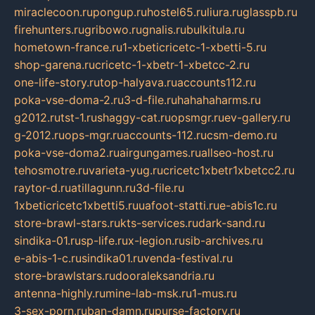
miraclecoon.ru
pongup.ru
hostel65.ru
liura.ru
glasspb.ru
firehunters.ru
gribowo.ru
gnalis.ru
bulkitula.ru
hometown-france.ru
1-xbeticricetc-1-xbetti-5.ru
shop-garena.ru
cricetc-1-xbetr-1-xbetcc-2.ru
one-life-story.ru
top-halyava.ru
accounts112.ru
poka-vse-doma-2.ru
3-d-file.ru
hahahaharms.ru
g2012.ru
tst-1.ru
shaggy-cat.ru
opsmgr.ru
ev-gallery.ru
g-2012.ru
ops-mgr.ru
accounts-112.ru
csm-demo.ru
poka-vse-doma2.ru
airgungames.ru
allseo-host.ru
tehosmotre.ru
varieta-yug.ru
cricetc1xbetr1xbetcc2.ru
raytor-d.ru
atillagunn.ru
3d-file.ru
1xbeticricetc1xbetti5.ru
uafoot-statti.ru
e-abis1c.ru
store-brawl-stars.ru
kts-services.ru
dark-sand.ru
sindika-01.ru
sp-life.ru
x-legion.ru
sib-archives.ru
e-abis-1-c.ru
sindika01.ru
venda-festival.ru
store-brawlstars.ru
dooraleksandria.ru
antenna-highly.ru
mine-lab-msk.ru
1-mus.ru
3-sex-porn.ru
ban-damn.ru
purse-factory.ru