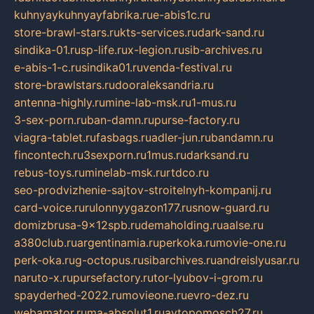
kuhnyaykuhnyayfabrika.ru
e-abis1c.ru
store-brawl-stars.ru
kts-services.ru
dark-sand.ru
sindika-01.ru
sp-life.ru
x-legion.ru
sib-archives.ru
e-abis-1-c.ru
sindika01.ru
venda-festival.ru
store-brawlstars.ru
dooraleksandria.ru
antenna-highly.ru
mine-lab-msk.ru
1-mus.ru
3-sex-porn.ru
ban-damn.ru
purse-factory.ru
viagra-tablet.ru
fasbags.ru
adler-jun.ru
bandamn.ru
fincontech.ru
3sexporn.ru
1mus.ru
darksand.ru
rebus-toys.ru
minelab-msk.ru
rtdco.ru
seo-prodvizhenie-sajtov-stroitelnyh-kompanij.ru
card-voice.ru
rulonnyygazon177.ru
snow-guard.ru
domizbrusa-9x12spb.ru
demaholding.ru
aalse.ru
a380club.ru
argentinamia.ru
perkoka.ru
movie-one.ru
perk-oka.ru
g-octopus.ru
sibarchives.ru
andreislyusar.ru
naruto-x.ru
pursefactory.ru
tor-lyubov-i-grom.ru
spayderhed-2022.ru
movieone.ru
evro-dez.ru
webamator.ru
ma-absolut1.ru
avtopomosch27.ru