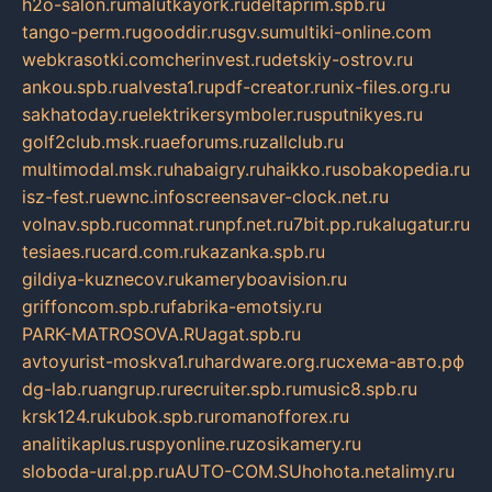
h2o-salon.ru
malutkayork.ru
deltaprim.spb.ru
tango-perm.ru
gooddir.ru
sgv.su
multiki-online.com
webkrasotki.com
cherinvest.ru
detskiy-ostrov.ru
ankou.spb.ru
alvesta1.ru
pdf-creator.ru
nix-files.org.ru
sakhatoday.ru
elektrikersymboler.ru
sputnikyes.ru
golf2club.msk.ru
aeforums.ru
zallclub.ru
multimodal.msk.ru
habaigry.ru
haikko.ru
sobakopedia.ru
isz-fest.ru
ewnc.info
screensaver-clock.net.ru
volnav.spb.ru
comnat.ru
npf.net.ru
7bit.pp.ru
kalugatur.ru
tesiaes.ru
card.com.ru
kazanka.spb.ru
gildiya-kuznecov.ru
kameryboavision.ru
griffoncom.spb.ru
fabrika-emotsiy.ru
PARK-MATROSOVA.RU
agat.spb.ru
avtoyurist-moskva1.ru
hardware.org.ru
схема-авто.рф
dg-lab.ru
angrup.ru
recruiter.spb.ru
music8.spb.ru
krsk124.ru
kubok.spb.ru
romanofforex.ru
analitikaplus.ru
spyonline.ru
zosikamery.ru
sloboda-ural.pp.ru
AUTO-COM.SU
hohota.net
alimy.ru