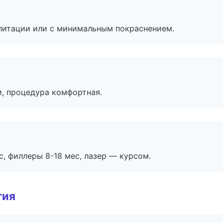
литации или с минимальным покраснением.
, процедура комфортная.
с, филлеры 8-18 мес, лазер — курсом.
гия