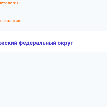
сметология
инекология
лжский федеральный округ