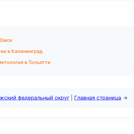
 Омск
тки в Калининград
сметология в Тольятти
лжский федеральный округ
|
Главная страница
→