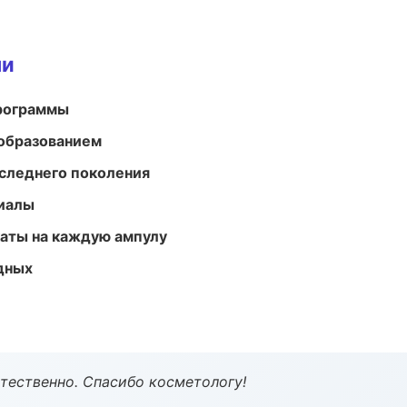
ми
программы
образованием
следнего поколения
риалы
аты на каждую ампулу
одных
тественно. Спасибо косметологу!