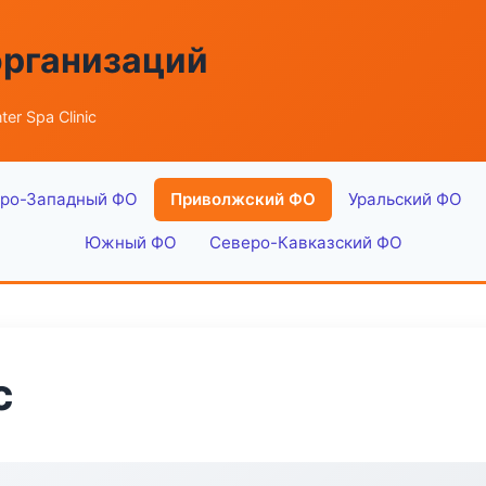
организаций
ter Spa Clinic
ро-Западный ФО
Приволжский ФО
Уральский ФО
Южный ФО
Северо-Кавказский ФО
c