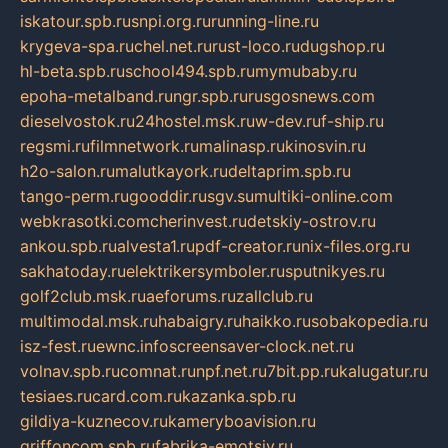
iskatour.spb.ru
snpi.org.ru
running-line.ru
krygeva-spa.ru
chel.net.ru
rust-loco.ru
dugshop.ru
hl-beta.spb.ru
school494.spb.ru
mymubaby.ru
epoha-metalband.ru
ngr.spb.ru
rusgosnews.com
dieselvostok.ru
24hostel.msk.ru
w-dev.ru
f-ship.ru
regsmi.ru
filmnetwork.ru
malinasp.ru
kinosvin.ru
h2o-salon.ru
malutkayork.ru
deltaprim.spb.ru
tango-perm.ru
gooddir.ru
sgv.su
multiki-online.com
webkrasotki.com
cherinvest.ru
detskiy-ostrov.ru
ankou.spb.ru
alvesta1.ru
pdf-creator.ru
nix-files.org.ru
sakhatoday.ru
elektrikersymboler.ru
sputnikyes.ru
golf2club.msk.ru
aeforums.ru
zallclub.ru
multimodal.msk.ru
habaigry.ru
haikko.ru
sobakopedia.ru
isz-fest.ru
ewnc.info
screensaver-clock.net.ru
volnav.spb.ru
comnat.ru
npf.net.ru
7bit.pp.ru
kalugatur.ru
tesiaes.ru
card.com.ru
kazanka.spb.ru
gildiya-kuznecov.ru
kameryboavision.ru
griffoncom.spb.ru
fabrika-emotsiy.ru