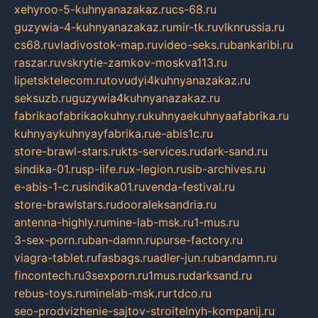
xehyroo-5-kuhnyanazakaz.ru
cs-68.ru
guzywia-4-kuhnyanazakaz.ru
mir-tk.ru
vlknrussia.ru
cs68.ru
vladivostok-map.ru
video-seks.ru
bankaribi.ru
raszar.ru
vskrytie-zamkov-moskva113.ru
lipetsktelecom.ru
tovudyi4kuhnyanazakaz.ru
seksuzb.ru
guzywia4kuhnyanazakaz.ru
fabrikaofabrikaokuhny.ru
kuhnyaekuhnyaafabrika.ru
kuhnyaykuhnyayfabrika.ru
e-abis1c.ru
store-brawl-stars.ru
kts-services.ru
dark-sand.ru
sindika-01.ru
sp-life.ru
x-legion.ru
sib-archives.ru
e-abis-1-c.ru
sindika01.ru
venda-festival.ru
store-brawlstars.ru
dooraleksandria.ru
antenna-highly.ru
mine-lab-msk.ru
1-mus.ru
3-sex-porn.ru
ban-damn.ru
purse-factory.ru
viagra-tablet.ru
fasbags.ru
adler-jun.ru
bandamn.ru
fincontech.ru
3sexporn.ru
1mus.ru
darksand.ru
rebus-toys.ru
minelab-msk.ru
rtdco.ru
seo-prodvizhenie-sajtov-stroitelnyh-kompanij.ru