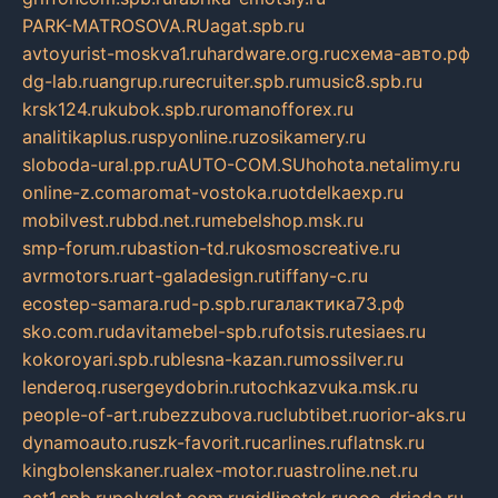
PARK-MATROSOVA.RU
agat.spb.ru
avtoyurist-moskva1.ru
hardware.org.ru
схема-авто.рф
dg-lab.ru
angrup.ru
recruiter.spb.ru
music8.spb.ru
krsk124.ru
kubok.spb.ru
romanofforex.ru
analitikaplus.ru
spyonline.ru
zosikamery.ru
sloboda-ural.pp.ru
AUTO-COM.SU
hohota.net
alimy.ru
online-z.com
aromat-vostoka.ru
otdelkaexp.ru
mobilvest.ru
bbd.net.ru
mebelshop.msk.ru
smp-forum.ru
bastion-td.ru
kosmoscreative.ru
avrmotors.ru
art-galadesign.ru
tiffany-c.ru
ecostep-samara.ru
d-p.spb.ru
галактика73.рф
sko.com.ru
davitamebel-spb.ru
fotsis.ru
tesiaes.ru
kokoroyari.spb.ru
blesna-kazan.ru
mossilver.ru
lenderoq.ru
sergeydobrin.ru
tochkazvuka.msk.ru
people-of-art.ru
bezzubova.ru
clubtibet.ru
orior-aks.ru
dynamoauto.ru
szk-favorit.ru
carlines.ru
flatnsk.ru
kingbolenskaner.ru
alex-motor.ru
astroline.net.ru