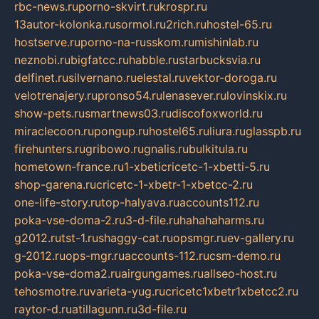
rbc-news.ru
porno-skvirt.ru
krospr.ru
13autor-kolonka.ru
sormol.ru
2rich.ru
hostel-65.ru
hostserve.ru
porno-na-russkom.ru
mishinlab.ru
neznobi.ru
bigfatcc.ru
habble.ru
starbucksvia.ru
delfinet.ru
silvernano.ru
elestal.ru
vektor-doroga.ru
velotrenajery.ru
pronso54.ru
lenasever.ru
lovinskix.ru
show-pets.ru
smartnews03.ru
discofoxworld.ru
miraclecoon.ru
pongup.ru
hostel65.ru
liura.ru
glasspb.ru
firehunters.ru
gribowo.ru
gnalis.ru
bulkitula.ru
hometown-france.ru
1-xbeticricetc-1-xbetti-5.ru
shop-garena.ru
cricetc-1-xbetr-1-xbetcc-2.ru
one-life-story.ru
top-halyava.ru
accounts112.ru
poka-vse-doma-2.ru
3-d-file.ru
hahahaharms.ru
g2012.ru
tst-1.ru
shaggy-cat.ru
opsmgr.ru
ev-gallery.ru
g-2012.ru
ops-mgr.ru
accounts-112.ru
csm-demo.ru
poka-vse-doma2.ru
airgungames.ru
allseo-host.ru
tehosmotre.ru
varieta-yug.ru
cricetc1xbetr1xbetcc2.ru
raytor-d.ru
atillagunn.ru
3d-file.ru