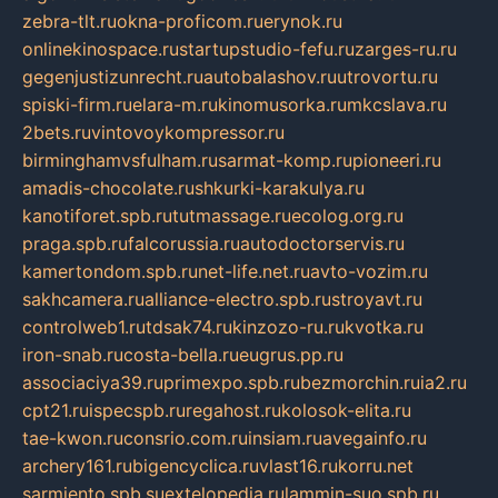
zebra-tlt.ru
okna-proficom.ru
erynok.ru
onlinekinospace.ru
startupstudio-fefu.ru
zarges-ru.ru
gegenjustizunrecht.ru
autobalashov.ru
utrovortu.ru
spiski-firm.ru
elara-m.ru
kinomusorka.ru
mkcslava.ru
2bets.ru
vintovoykompressor.ru
birminghamvsfulham.ru
sarmat-komp.ru
pioneeri.ru
amadis-chocolate.ru
shkurki-karakulya.ru
kanotiforet.spb.ru
tutmassage.ru
ecolog.org.ru
praga.spb.ru
falcorussia.ru
autodoctorservis.ru
kamertondom.spb.ru
net-life.net.ru
avto-vozim.ru
sakhcamera.ru
alliance-electro.spb.ru
stroyavt.ru
controlweb1.ru
tdsak74.ru
kinzozo-ru.ru
kvotka.ru
iron-snab.ru
costa-bella.ru
eugrus.pp.ru
associaciya39.ru
primexpo.spb.ru
bezmorchin.ru
ia2.ru
cpt21.ru
ispecspb.ru
regahost.ru
kolosok-elita.ru
tae-kwon.ru
consrio.com.ru
insiam.ru
avegainfo.ru
archery161.ru
bigencyclica.ru
vlast16.ru
korru.net
sarmiento.spb.su
extelopedia.ru
lammin-suo.spb.ru