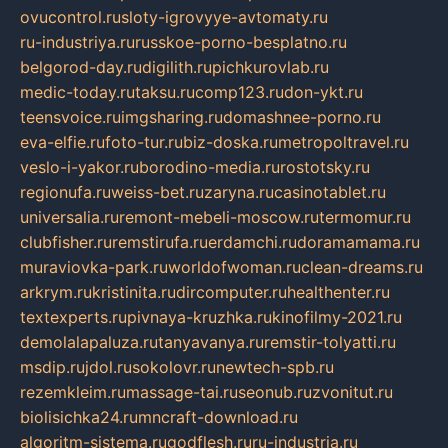
ovucontrol.ru
sloty-igrovyye-avtomaty.ru
ru-industriya.ru
russkoe-porno-besplatno.ru
belgorod-day.ru
digilith.ru
pichkurovlab.ru
medic-today.ru
taksu.ru
comp123.ru
don-ykt.ru
teensvoice.ru
imgsharing.ru
domashnee-porno.ru
eva-elfie.ru
foto-tur.ru
biz-doska.ru
metropoltravel.ru
veslo-i-yakor.ru
borodino-media.ru
rostotsky.ru
regionufa.ru
weiss-bet.ru
zaryna.ru
casinotablet.ru
universalia.ru
remont-mebeli-moscow.ru
termomur.ru
clubfisher.ru
remstirufa.ru
erdamchi.ru
doramamama.ru
muraviovka-park.ru
worldofwoman.ru
clean-dreams.ru
arkrym.ru
kristinita.ru
dircomputer.ru
healthenter.ru
textexperts.ru
pivnaya-kruzhka.ru
kinofilmy-2021.ru
demolalapaluza.ru
tanyavanya.ru
remstir-tolyatti.ru
msdip.ru
jdol.ru
sokolovr.ru
newtech-spb.ru
rezemkleim.ru
massage-tai.ru
seonub.ru
zvonitut.ru
biolisichka24.ru
mncraft-download.ru
algoritm-sistema.ru
godflesh.ru
ru-industria.ru