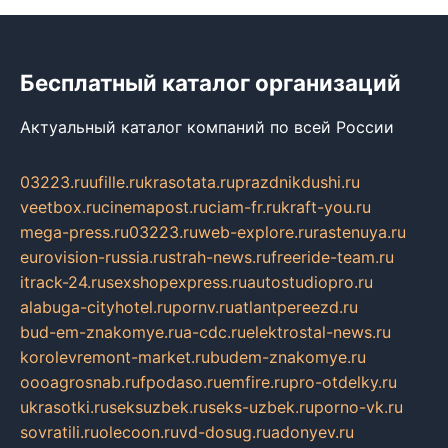
Бесплатный каталог организаций
Актуальный каталог компаний по всей России
03223.ru
ufille.ru
krasotata.ru
prazdnikdushi.ru
veetbox.ru
cinemapost.ru
ciam-fr.ru
kraft-you.ru
mega-press.ru
03223.ru
web-explore.ru
rastenuya.ru
eurovision-russia.ru
strah-news.ru
freeride-team.ru
itrack-24.ru
sexshopexpress.ru
autostudiopro.ru
alabuga-cityhotel.ru
pornv.ru
atlantpereezd.ru
bud-em-znakomye.ru
a-cdc.ru
elektrostal-news.ru
korolevremont-market.ru
budem-znakomye.ru
oooagrosnab.ru
fpodaso.ru
emfire.ru
pro-otdelky.ru
ukrasotki.ru
seksuzbek.ru
seks-uzbek.ru
porno-vk.ru
sovratili.ru
olecoon.ru
vd-dosug.ru
adonyev.ru