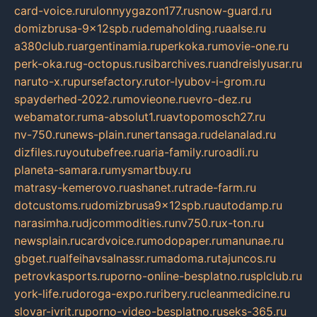
card-voice.ru
rulonnyygazon177.ru
snow-guard.ru
domizbrusa-9x12spb.ru
demaholding.ru
aalse.ru
a380club.ru
argentinamia.ru
perkoka.ru
movie-one.ru
perk-oka.ru
g-octopus.ru
sibarchives.ru
andreislyusar.ru
naruto-x.ru
pursefactory.ru
tor-lyubov-i-grom.ru
spayderhed-2022.ru
movieone.ru
evro-dez.ru
webamator.ru
ma-absolut1.ru
avtopomosch27.ru
nv-750.ru
news-plain.ru
nertansaga.ru
delanalad.ru
dizfiles.ru
youtubefree.ru
aria-family.ru
roadli.ru
planeta-samara.ru
mysmartbuy.ru
matrasy-kemerovo.ru
ashanet.ru
trade-farm.ru
dotcustoms.ru
domizbrusa9x12spb.ru
autodamp.ru
narasimha.ru
djcommodities.ru
nv750.ru
x-ton.ru
newsplain.ru
cardvoice.ru
modopaper.ru
manunae.ru
gbget.ru
alfeihavsalnassr.ru
madoma.ru
tajuncos.ru
petrovkasports.ru
porno-online-besplatno.ru
splclub.ru
york-life.ru
doroga-expo.ru
ribery.ru
cleanmedicine.ru
slovar-ivrit.ru
porno-video-besplatno.ru
seks-365.ru