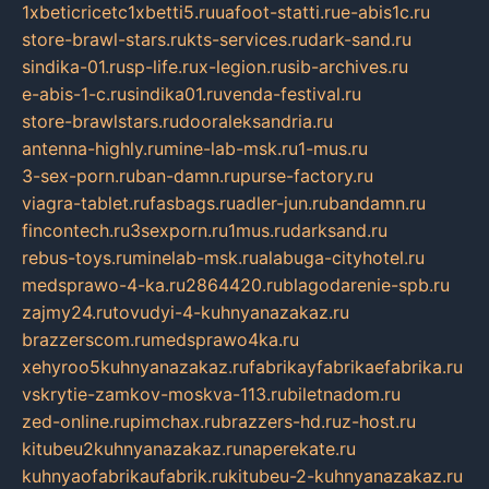
1xbeticricetc1xbetti5.ru
uafoot-statti.ru
e-abis1c.ru
store-brawl-stars.ru
kts-services.ru
dark-sand.ru
sindika-01.ru
sp-life.ru
x-legion.ru
sib-archives.ru
e-abis-1-c.ru
sindika01.ru
venda-festival.ru
store-brawlstars.ru
dooraleksandria.ru
antenna-highly.ru
mine-lab-msk.ru
1-mus.ru
3-sex-porn.ru
ban-damn.ru
purse-factory.ru
viagra-tablet.ru
fasbags.ru
adler-jun.ru
bandamn.ru
fincontech.ru
3sexporn.ru
1mus.ru
darksand.ru
rebus-toys.ru
minelab-msk.ru
alabuga-cityhotel.ru
medsprawo-4-ka.ru
2864420.ru
blagodarenie-spb.ru
zajmy24.ru
tovudyi-4-kuhnyanazakaz.ru
brazzerscom.ru
medsprawo4ka.ru
xehyroo5kuhnyanazakaz.ru
fabrikayfabrikaefabrika.ru
vskrytie-zamkov-moskva-113.ru
biletnadom.ru
zed-online.ru
pimchax.ru
brazzers-hd.ru
z-host.ru
kitubeu2kuhnyanazakaz.ru
naperekate.ru
kuhnyaofabrikaufabrik.ru
kitubeu-2-kuhnyanazakaz.ru