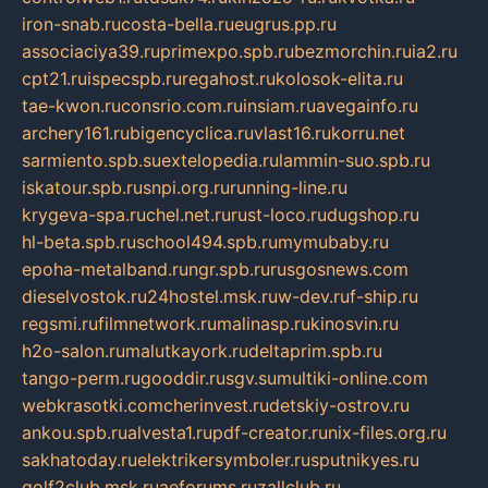
iron-snab.ru
costa-bella.ru
eugrus.pp.ru
associaciya39.ru
primexpo.spb.ru
bezmorchin.ru
ia2.ru
cpt21.ru
ispecspb.ru
regahost.ru
kolosok-elita.ru
tae-kwon.ru
consrio.com.ru
insiam.ru
avegainfo.ru
archery161.ru
bigencyclica.ru
vlast16.ru
korru.net
sarmiento.spb.su
extelopedia.ru
lammin-suo.spb.ru
iskatour.spb.ru
snpi.org.ru
running-line.ru
krygeva-spa.ru
chel.net.ru
rust-loco.ru
dugshop.ru
hl-beta.spb.ru
school494.spb.ru
mymubaby.ru
epoha-metalband.ru
ngr.spb.ru
rusgosnews.com
dieselvostok.ru
24hostel.msk.ru
w-dev.ru
f-ship.ru
regsmi.ru
filmnetwork.ru
malinasp.ru
kinosvin.ru
h2o-salon.ru
malutkayork.ru
deltaprim.spb.ru
tango-perm.ru
gooddir.ru
sgv.su
multiki-online.com
webkrasotki.com
cherinvest.ru
detskiy-ostrov.ru
ankou.spb.ru
alvesta1.ru
pdf-creator.ru
nix-files.org.ru
sakhatoday.ru
elektrikersymboler.ru
sputnikyes.ru
golf2club.msk.ru
aeforums.ru
zallclub.ru