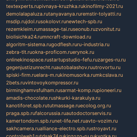
textexperts.ru
pivnaya-kruzhka.ru
kinofilmy-2021.ru
demolalapaluza.ru
tanyavanya.ru
remstir-tolyatti.ru
msdip.ru
jdol.ru
sokolovr.ru
newtech-spb.ru
rezemkleim.ru
massage-tai.ru
seonub.ru
zvonitut.ru
biolisichka24.ru
mncraft-download.ru
algoritm-sistema.ru
godflesh.ru
ru-industria.ru
zebra-tlt.ru
okna-proficom.ru
erynok.ru
onlinekinospace.ru
startupstudio-fefu.ru
zarges-ru.ru
gegenjustizunrecht.ru
autobalashov.ru
utrovortu.ru
spiski-firm.ru
elara-m.ru
kinomusorka.ru
mkcslava.ru
2bets.ru
vintovoykompressor.ru
birminghamvsfulham.ru
sarmat-komp.ru
pioneeri.ru
amadis-chocolate.ru
shkurki-karakulya.ru
kanotiforet.spb.ru
tutmassage.ru
ecolog.org.ru
praga.spb.ru
falcorussia.ru
autodoctorservis.ru
kamertondom.spb.ru
net-life.net.ru
avto-vozim.ru
sakhcamera.ru
alliance-electro.spb.ru
stroyavt.ru
controlweb1.ru
tdsak74.ru
kinzozo-ru.ru
kvotka.ru