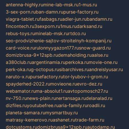
antenna-highly.ru
mine-lab-msk.ru
1-mus.ru
3-sex-porn.ru
ban-damn.ru
purse-factory.ru
viagra-tablet.ru
fasbags.ru
adler-jun.ru
bandamn.ru
fincontech.ru
3sexporn.ru
1mus.ru
darksand.ru
rebus-toys.ru
minelab-msk.ru
rtdco.ru
seo-prodvizhenie-sajtov-stroitelnyh-kompanij.ru
card-voice.ru
rulonnyygazon177.ru
snow-guard.ru
domizbrusa-9x12spb.ru
demaholding.ru
aalse.ru
a380club.ru
argentinamia.ru
perkoka.ru
movie-one.ru
perk-oka.ru
g-octopus.ru
sibarchives.ru
andreislyusar.ru
naruto-x.ru
pursefactory.ru
tor-lyubov-i-grom.ru
spayderhed-2022.ru
movieone.ru
evro-dez.ru
webamator.ru
ma-absolut1.ru
avtopomosch27.ru
nv-750.ru
news-plain.ru
nertansaga.ru
delanalad.ru
dizfiles.ru
youtubefree.ru
aria-family.ru
roadli.ru
planeta-samara.ru
mysmartbuy.ru
matrasy-kemerovo.ru
ashanet.ru
trade-farm.ru
dotcustoms.ru
domizbrusa9x12spb.ru
autodamp.ru