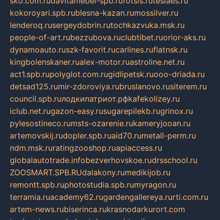
sko.com.ru
davitamebel-spb.ru
fotsis.ru
tesiaes.ru
kokoroyari.spb.ru
blesna-kazan.ru
mossilver.ru
lenderoq.ru
sergeydobrin.ru
tochkazvuka.msk.ru
people-of-art.ru
bezzubova.ru
clubtibet.ru
orior-aks.ru
dynamoauto.ru
szk-favorit.ru
carlines.ru
flatnsk.ru
kingbolenskaner.ru
alex-motor.ru
astroline.net.ru
act1.spb.ru
polyglot.com.ru
gidlipetsk.ru
ooo-driada.ru
detsad125.ru
mir-zdoroviya.ru
bruslanovo.ru
siterem.ru
council.spb.ru
лодкипатриот.рф
kafekolizey.ru
iclub.net.ru
gazon-easy.ru
sugarepilekb.ru
grinox.ru
pylesostineco.ru
msts-ozarenie.ru
kameryjooan.ru
artemovskij.ru
dopler.spb.ru
aid70.ru
metall-perm.ru
ndm.msk.ru
ratingzooshop.ru
apiaccess.ru
globalautotrade.info
bezverhovskoe.ru
drsschool.ru
ZOOSMART.SPB.RU
dalakony.ru
medikijob.ru
remontt.spb.ru
photostudia.spb.ru
myragon.ru
terramia.ru
academy62.ru
gardengallereya.ru
rti.com.ru
artem-news.ru
biserinca.ru
krasnodarkurort.com