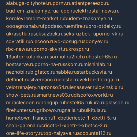
alabuga-cityhotel.ru
pornv.ru
atlantpereezd.ru
bud-em-znakomye.ru
a-cdc.ru
elektrostal-news.ru
korolevremont-market.ru
budem-znakomye.ru
oooagrosnab.ru
fpodaso.ru
emfire.ru
pro-otdelky.ru
ukrasotki.ru
seksuzbek.ru
seks-uzbek.ru
porno-vk.ru
sovratili.ru
olecoon.ru
vd-dosug.ru
adonyev.ru
rbc-news.ru
porno-skvirt.ru
krospr.ru
13autor-kolonka.ru
sormol.ru
2rich.ru
hostel-65.ru
hostserve.ru
porno-na-russkom.ru
mishinlab.ru
neznobi.ru
bigfatcc.ru
habble.ru
starbucksvia.ru
delfinet.ru
silvernano.ru
elestal.ru
vektor-doroga.ru
velotrenajery.ru
pronso54.ru
lenasever.ru
lovinskix.ru
show-pets.ru
smartnews03.ru
discofoxworld.ru
miraclecoon.ru
pongup.ru
hostel65.ru
liura.ru
glasspb.ru
firehunters.ru
gribowo.ru
gnalis.ru
bulkitula.ru
hometown-france.ru
1-xbeticricetc-1-xbetti-5.ru
shop-garena.ru
cricetc-1-xbetr-1-xbetcc-2.ru
one-life-story.ru
top-halyava.ru
accounts112.ru