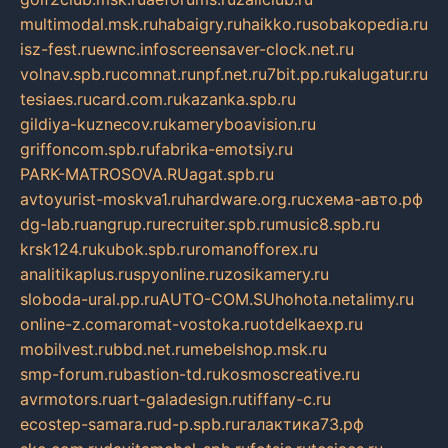
multimodal.msk.ru
habaigry.ru
haikko.ru
sobakopedia.ru
isz-fest.ru
ewnc.info
screensaver-clock.net.ru
volnav.spb.ru
comnat.ru
npf.net.ru
7bit.pp.ru
kalugatur.ru
tesiaes.ru
card.com.ru
kazanka.spb.ru
gildiya-kuznecov.ru
kameryboavision.ru
griffoncom.spb.ru
fabrika-emotsiy.ru
PARK-MATROSOVA.RU
agat.spb.ru
avtoyurist-moskva1.ru
hardware.org.ru
схема-авто.рф
dg-lab.ru
angrup.ru
recruiter.spb.ru
music8.spb.ru
krsk124.ru
kubok.spb.ru
romanofforex.ru
analitikaplus.ru
spyonline.ru
zosikamery.ru
sloboda-ural.pp.ru
AUTO-COM.SU
hohota.net
alimy.ru
online-z.com
aromat-vostoka.ru
otdelkaexp.ru
mobilvest.ru
bbd.net.ru
mebelshop.msk.ru
smp-forum.ru
bastion-td.ru
kosmoscreative.ru
avrmotors.ru
art-galadesign.ru
tiffany-c.ru
ecostep-samara.ru
d-p.spb.ru
галактика73.рф