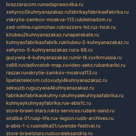
brazzerscom.ru
medsprawo4ka.ru
xehyroo5kuhnyanazakaz.ru
fabrikayfabrikaefabrika.ru
vskrytie-zamkov-moskva-113.ru
biletnadom.ru
zed-online.ru
pimchax.ru
brazzers-hd.ru
z-host.ru
kitubeu2kuhnyanazakaz.ru
naperekate.ru
kuhnyaofabrikaufabrik.ru
kitubeu-2-kuhnyanazakaz.ru
xehyroo-5-kuhnyanazakaz.ru
cs-68.ru
guzywia-4-kuhnyanazakaz.ru
mir-tk.ru
vlknrussia.ru
cs68.ru
vladivostok-map.ru
video-seks.ru
bankaribi.ru
raszar.ru
vskrytie-zamkov-moskva113.ru
lipetsktelecom.ru
tovudyi4kuhnyanazakaz.ru
seksuzb.ru
guzywia4kuhnyanazakaz.ru
fabrikaofabrikaokuhny.ru
kuhnyaekuhnyaafabrika.ru
kuhnyaykuhnyayfabrika.ru
e-abis1c.ru
store-brawl-stars.ru
kts-services.ru
dark-sand.ru
sindika-01.ru
sp-life.ru
x-legion.ru
sib-archives.ru
e-abis-1-c.ru
sindika01.ru
venda-festival.ru
store-brawlstars.ru
dooraleksandria.ru