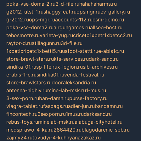
poka-vse-doma-2.ru
3-d-file.ru
hahahaharms.ru
g2012.ru
tst-1.ru
shaggy-cat.ru
opsmgr.ru
ev-gallery.ru
g-2012.ru
ops-mgr.ru
accounts-112.ru
csm-demo.ru
poka-vse-doma2.ru
airgungames.ru
allseo-host.ru
tehosmotre.ru
varieta-yug.ru
cricetc1xbetr1xbetcc2.ru
raytor-d.ru
atillagunn.ru
3d-file.ru
1xbeticricetc1xbetti5.ru
uafoot-statti.ru
e-abis1c.ru
store-brawl-stars.ru
kts-services.ru
dark-sand.ru
sindika-01.ru
sp-life.ru
x-legion.ru
sib-archives.ru
e-abis-1-c.ru
sindika01.ru
venda-festival.ru
store-brawlstars.ru
dooraleksandria.ru
antenna-highly.ru
mine-lab-msk.ru
1-mus.ru
3-sex-porn.ru
ban-damn.ru
purse-factory.ru
viagra-tablet.ru
fasbags.ru
adler-jun.ru
bandamn.ru
fincontech.ru
3sexporn.ru
1mus.ru
darksand.ru
rebus-toys.ru
minelab-msk.ru
alabuga-cityhotel.ru
medsprawo-4-ka.ru
2864420.ru
blagodarenie-spb.ru
zajmy24.ru
tovudyi-4-kuhnyanazakaz.ru