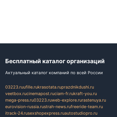
Бесплатный каталог организаций
Актуальный каталог компаний по всей России
03223.ru
ufille.ru
krasotata.ru
prazdnikdushi.ru
veetbox.ru
cinemapost.ru
ciam-fr.ru
kraft-you.ru
mega-press.ru
03223.ru
web-explore.ru
rastenuya.ru
eurovision-russia.ru
strah-news.ru
freeride-team.ru
itrack-24.ru
sexshopexpress.ru
autostudiopro.ru