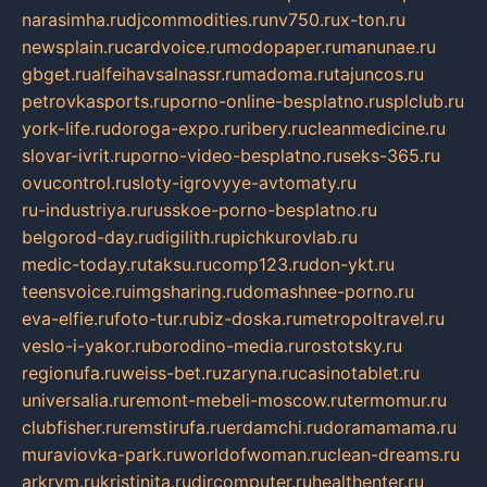
narasimha.ru
djcommodities.ru
nv750.ru
x-ton.ru
newsplain.ru
cardvoice.ru
modopaper.ru
manunae.ru
gbget.ru
alfeihavsalnassr.ru
madoma.ru
tajuncos.ru
petrovkasports.ru
porno-online-besplatno.ru
splclub.ru
york-life.ru
doroga-expo.ru
ribery.ru
cleanmedicine.ru
slovar-ivrit.ru
porno-video-besplatno.ru
seks-365.ru
ovucontrol.ru
sloty-igrovyye-avtomaty.ru
ru-industriya.ru
russkoe-porno-besplatno.ru
belgorod-day.ru
digilith.ru
pichkurovlab.ru
medic-today.ru
taksu.ru
comp123.ru
don-ykt.ru
teensvoice.ru
imgsharing.ru
domashnee-porno.ru
eva-elfie.ru
foto-tur.ru
biz-doska.ru
metropoltravel.ru
veslo-i-yakor.ru
borodino-media.ru
rostotsky.ru
regionufa.ru
weiss-bet.ru
zaryna.ru
casinotablet.ru
universalia.ru
remont-mebeli-moscow.ru
termomur.ru
clubfisher.ru
remstirufa.ru
erdamchi.ru
doramamama.ru
muraviovka-park.ru
worldofwoman.ru
clean-dreams.ru
arkrym.ru
kristinita.ru
dircomputer.ru
healthenter.ru