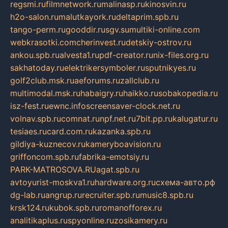
regsmi.ru
filmnetwork.ru
malinasp.ru
kinosvin.ru
h2o-salon.ru
malutkayork.ru
deltaprim.spb.ru
tango-perm.ru
gooddir.ru
sgv.su
multiki-online.com
webkrasotki.com
cherinvest.ru
detskiy-ostrov.ru
ankou.spb.ru
alvesta1.ru
pdf-creator.ru
nix-files.org.ru
sakhatoday.ru
elektrikersymboler.ru
sputnikyes.ru
golf2club.msk.ru
aeforums.ru
zallclub.ru
multimodal.msk.ru
habaigry.ru
haikko.ru
sobakopedia.ru
isz-fest.ru
ewnc.info
screensaver-clock.net.ru
volnav.spb.ru
comnat.ru
npf.net.ru
7bit.pp.ru
kalugatur.ru
tesiaes.ru
card.com.ru
kazanka.spb.ru
gildiya-kuznecov.ru
kameryboavision.ru
griffoncom.spb.ru
fabrika-emotsiy.ru
PARK-MATROSOVA.RU
agat.spb.ru
avtoyurist-moskva1.ru
hardware.org.ru
схема-авто.рф
dg-lab.ru
angrup.ru
recruiter.spb.ru
music8.spb.ru
krsk124.ru
kubok.spb.ru
romanofforex.ru
analitikaplus.ru
spyonline.ru
zosikamery.ru