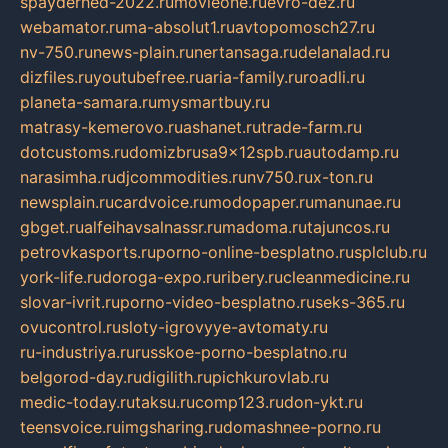
spayderhed-2022.ru
movieone.ru
evro-dez.ru
webamator.ru
ma-absolut1.ru
avtopomosch27.ru
nv-750.ru
news-plain.ru
nertansaga.ru
delanalad.ru
dizfiles.ru
youtubefree.ru
aria-family.ru
roadli.ru
planeta-samara.ru
mysmartbuy.ru
matrasy-kemerovo.ru
ashanet.ru
trade-farm.ru
dotcustoms.ru
domizbrusa9x12spb.ru
autodamp.ru
narasimha.ru
djcommodities.ru
nv750.ru
x-ton.ru
newsplain.ru
cardvoice.ru
modopaper.ru
manunae.ru
gbget.ru
alfeihavsalnassr.ru
madoma.ru
tajuncos.ru
petrovkasports.ru
porno-online-besplatno.ru
splclub.ru
york-life.ru
doroga-expo.ru
ribery.ru
cleanmedicine.ru
slovar-ivrit.ru
porno-video-besplatno.ru
seks-365.ru
ovucontrol.ru
sloty-igrovyye-avtomaty.ru
ru-industriya.ru
russkoe-porno-besplatno.ru
belgorod-day.ru
digilith.ru
pichkurovlab.ru
medic-today.ru
taksu.ru
comp123.ru
don-ykt.ru
teensvoice.ru
imgsharing.ru
domashnee-porno.ru