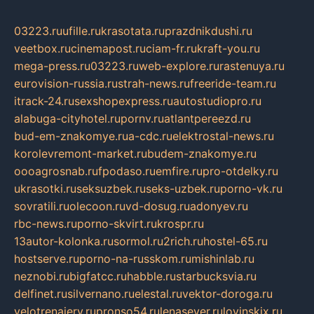
03223.ru
ufille.ru
krasotata.ru
prazdnikdushi.ru
veetbox.ru
cinemapost.ru
ciam-fr.ru
kraft-you.ru
mega-press.ru
03223.ru
web-explore.ru
rastenuya.ru
eurovision-russia.ru
strah-news.ru
freeride-team.ru
itrack-24.ru
sexshopexpress.ru
autostudiopro.ru
alabuga-cityhotel.ru
pornv.ru
atlantpereezd.ru
bud-em-znakomye.ru
a-cdc.ru
elektrostal-news.ru
korolevremont-market.ru
budem-znakomye.ru
oooagrosnab.ru
fpodaso.ru
emfire.ru
pro-otdelky.ru
ukrasotki.ru
seksuzbek.ru
seks-uzbek.ru
porno-vk.ru
sovratili.ru
olecoon.ru
vd-dosug.ru
adonyev.ru
rbc-news.ru
porno-skvirt.ru
krospr.ru
13autor-kolonka.ru
sormol.ru
2rich.ru
hostel-65.ru
hostserve.ru
porno-na-russkom.ru
mishinlab.ru
neznobi.ru
bigfatcc.ru
habble.ru
starbucksvia.ru
delfinet.ru
silvernano.ru
elestal.ru
vektor-doroga.ru
velotrenajery.ru
pronso54.ru
lenasever.ru
lovinskix.ru