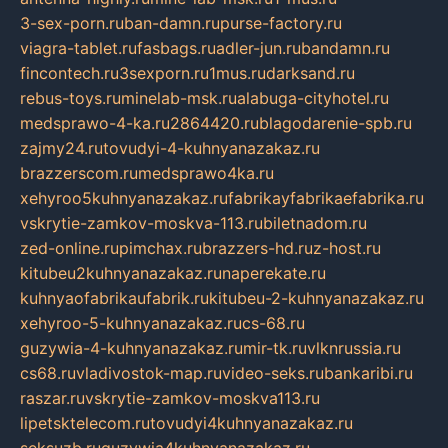
3-sex-porn.ru
ban-damn.ru
purse-factory.ru
viagra-tablet.ru
fasbags.ru
adler-jun.ru
bandamn.ru
fincontech.ru
3sexporn.ru
1mus.ru
darksand.ru
rebus-toys.ru
minelab-msk.ru
alabuga-cityhotel.ru
medsprawo-4-ka.ru
2864420.ru
blagodarenie-spb.ru
zajmy24.ru
tovudyi-4-kuhnyanazakaz.ru
brazzerscom.ru
medsprawo4ka.ru
xehyroo5kuhnyanazakaz.ru
fabrikayfabrikaefabrika.ru
vskrytie-zamkov-moskva-113.ru
biletnadom.ru
zed-online.ru
pimchax.ru
brazzers-hd.ru
z-host.ru
kitubeu2kuhnyanazakaz.ru
naperekate.ru
kuhnyaofabrikaufabrik.ru
kitubeu-2-kuhnyanazakaz.ru
xehyroo-5-kuhnyanazakaz.ru
cs-68.ru
guzywia-4-kuhnyanazakaz.ru
mir-tk.ru
vlknrussia.ru
cs68.ru
vladivostok-map.ru
video-seks.ru
bankaribi.ru
raszar.ru
vskrytie-zamkov-moskva113.ru
lipetsktelecom.ru
tovudyi4kuhnyanazakaz.ru