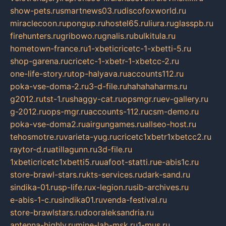
show-pets.ru
smartnews03.ru
discofoxworld.ru
miraclecoon.ru
pongup.ru
hostel65.ru
liura.ru
glasspb.ru
firehunters.ru
gribowo.ru
gnalis.ru
bulkitula.ru
hometown-france.ru
1-xbeticricetc-1-xbetti-5.ru
shop-garena.ru
cricetc-1-xbetr-1-xbetcc-2.ru
one-life-story.ru
top-halyava.ru
accounts112.ru
poka-vse-doma-2.ru
3-d-file.ru
hahahaharms.ru
g2012.ru
tst-1.ru
shaggy-cat.ru
opsmgr.ru
ev-gallery.ru
g-2012.ru
ops-mgr.ru
accounts-112.ru
csm-demo.ru
poka-vse-doma2.ru
airgungames.ru
allseo-host.ru
tehosmotre.ru
varieta-yug.ru
cricetc1xbetr1xbetcc2.ru
raytor-d.ru
atillagunn.ru
3d-file.ru
1xbeticricetc1xbetti5.ru
uafoot-statti.ru
e-abis1c.ru
store-brawl-stars.ru
kts-services.ru
dark-sand.ru
sindika-01.ru
sp-life.ru
x-legion.ru
sib-archives.ru
e-abis-1-c.ru
sindika01.ru
venda-festival.ru
store-brawlstars.ru
dooraleksandria.ru
antenna-highly.ru
mine-lab-msk.ru
1-mus.ru