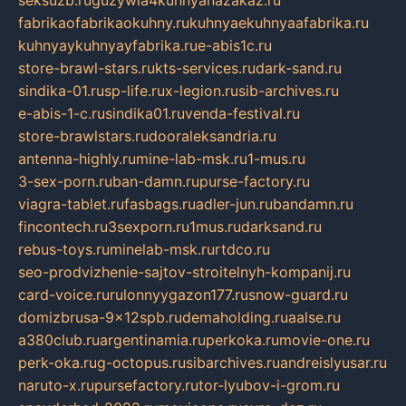
seksuzb.ru
guzywia4kuhnyanazakaz.ru
fabrikaofabrikaokuhny.ru
kuhnyaekuhnyaafabrika.ru
kuhnyaykuhnyayfabrika.ru
e-abis1c.ru
store-brawl-stars.ru
kts-services.ru
dark-sand.ru
sindika-01.ru
sp-life.ru
x-legion.ru
sib-archives.ru
e-abis-1-c.ru
sindika01.ru
venda-festival.ru
store-brawlstars.ru
dooraleksandria.ru
antenna-highly.ru
mine-lab-msk.ru
1-mus.ru
3-sex-porn.ru
ban-damn.ru
purse-factory.ru
viagra-tablet.ru
fasbags.ru
adler-jun.ru
bandamn.ru
fincontech.ru
3sexporn.ru
1mus.ru
darksand.ru
rebus-toys.ru
minelab-msk.ru
rtdco.ru
seo-prodvizhenie-sajtov-stroitelnyh-kompanij.ru
card-voice.ru
rulonnyygazon177.ru
snow-guard.ru
domizbrusa-9x12spb.ru
demaholding.ru
aalse.ru
a380club.ru
argentinamia.ru
perkoka.ru
movie-one.ru
perk-oka.ru
g-octopus.ru
sibarchives.ru
andreislyusar.ru
naruto-x.ru
pursefactory.ru
tor-lyubov-i-grom.ru