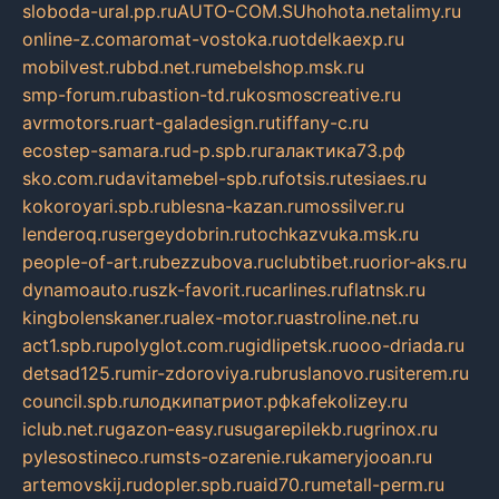
sloboda-ural.pp.ru
AUTO-COM.SU
hohota.net
alimy.ru
online-z.com
aromat-vostoka.ru
otdelkaexp.ru
mobilvest.ru
bbd.net.ru
mebelshop.msk.ru
smp-forum.ru
bastion-td.ru
kosmoscreative.ru
avrmotors.ru
art-galadesign.ru
tiffany-c.ru
ecostep-samara.ru
d-p.spb.ru
галактика73.рф
sko.com.ru
davitamebel-spb.ru
fotsis.ru
tesiaes.ru
kokoroyari.spb.ru
blesna-kazan.ru
mossilver.ru
lenderoq.ru
sergeydobrin.ru
tochkazvuka.msk.ru
people-of-art.ru
bezzubova.ru
clubtibet.ru
orior-aks.ru
dynamoauto.ru
szk-favorit.ru
carlines.ru
flatnsk.ru
kingbolenskaner.ru
alex-motor.ru
astroline.net.ru
act1.spb.ru
polyglot.com.ru
gidlipetsk.ru
ooo-driada.ru
detsad125.ru
mir-zdoroviya.ru
bruslanovo.ru
siterem.ru
council.spb.ru
лодкипатриот.рф
kafekolizey.ru
iclub.net.ru
gazon-easy.ru
sugarepilekb.ru
grinox.ru
pylesostineco.ru
msts-ozarenie.ru
kameryjooan.ru
artemovskij.ru
dopler.spb.ru
aid70.ru
metall-perm.ru