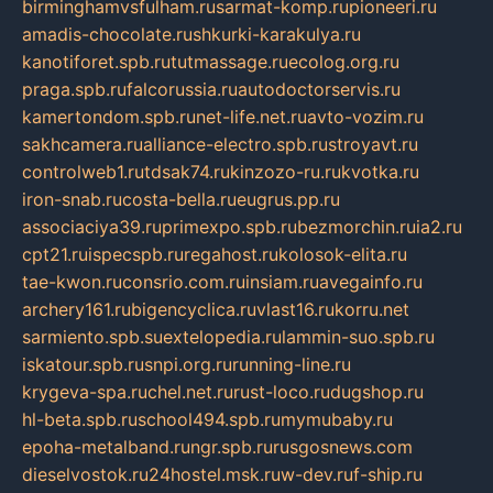
birminghamvsfulham.ru
sarmat-komp.ru
pioneeri.ru
amadis-chocolate.ru
shkurki-karakulya.ru
kanotiforet.spb.ru
tutmassage.ru
ecolog.org.ru
praga.spb.ru
falcorussia.ru
autodoctorservis.ru
kamertondom.spb.ru
net-life.net.ru
avto-vozim.ru
sakhcamera.ru
alliance-electro.spb.ru
stroyavt.ru
controlweb1.ru
tdsak74.ru
kinzozo-ru.ru
kvotka.ru
iron-snab.ru
costa-bella.ru
eugrus.pp.ru
associaciya39.ru
primexpo.spb.ru
bezmorchin.ru
ia2.ru
cpt21.ru
ispecspb.ru
regahost.ru
kolosok-elita.ru
tae-kwon.ru
consrio.com.ru
insiam.ru
avegainfo.ru
archery161.ru
bigencyclica.ru
vlast16.ru
korru.net
sarmiento.spb.su
extelopedia.ru
lammin-suo.spb.ru
iskatour.spb.ru
snpi.org.ru
running-line.ru
krygeva-spa.ru
chel.net.ru
rust-loco.ru
dugshop.ru
hl-beta.spb.ru
school494.spb.ru
mymubaby.ru
epoha-metalband.ru
ngr.spb.ru
rusgosnews.com
dieselvostok.ru
24hostel.msk.ru
w-dev.ru
f-ship.ru