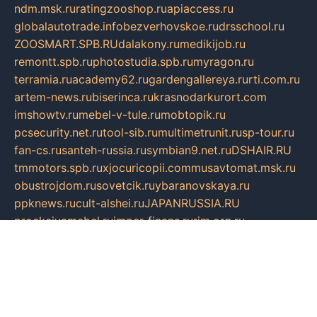
ndm.msk.ru
ratingzooshop.ru
apiaccess.ru
globalautotrade.info
bezverhovskoe.ru
drsschool.ru
ZOOSMART.SPB.RU
dalakony.ru
medikijob.ru
remontt.spb.ru
photostudia.spb.ru
myragon.ru
terramia.ru
academy62.ru
gardengallereya.ru
rti.com.ru
artem-news.ru
biserinca.ru
krasnodarkurort.com
imshowtv.ru
mebel-v-tule.ru
mobtopik.ru
pcsecurity.net.ru
tool-sib.ru
multimetrunit.ru
sp-tour.ru
fan-cs.ru
santeh-russia.ru
symbian9.net.ru
DSHAIR.RU
tmmotors.spb.ru
xjocuricopii.com
musavtomat.msk.ru
obustrojdom.ru
sovetcik.ru
ybaranovskaya.ru
ppknews.ru
cult-alshei.ru
JAPANRUSSIA.RU
proekciyamebel.ru
imper-finans.ru
rim.org.ru
glamourai.ru
brassminus.ru
zabor-pro.ru
ftn.pp.ru
dorogoe58.ru
laimengpacker.ru
kuzova-zapchasti.ru
sageerp.ru
taxodrom.ru
dsrazvitie.ru
hardcity.net.ru
ratinghomegames.ru
topservice25.ru
gubernyan.ru
gtglasslined.ru
ii4.ru
tssport.spb.ru
andorra24.com