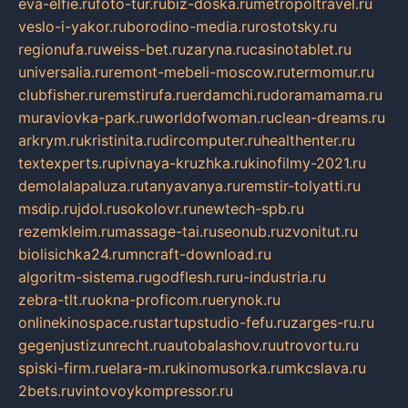
eva-elfie.ru
foto-tur.ru
biz-doska.ru
metropoltravel.ru
veslo-i-yakor.ru
borodino-media.ru
rostotsky.ru
regionufa.ru
weiss-bet.ru
zaryna.ru
casinotablet.ru
universalia.ru
remont-mebeli-moscow.ru
termomur.ru
clubfisher.ru
remstirufa.ru
erdamchi.ru
doramamama.ru
muraviovka-park.ru
worldofwoman.ru
clean-dreams.ru
arkrym.ru
kristinita.ru
dircomputer.ru
healthenter.ru
textexperts.ru
pivnaya-kruzhka.ru
kinofilmy-2021.ru
demolalapaluza.ru
tanyavanya.ru
remstir-tolyatti.ru
msdip.ru
jdol.ru
sokolovr.ru
newtech-spb.ru
rezemkleim.ru
massage-tai.ru
seonub.ru
zvonitut.ru
biolisichka24.ru
mncraft-download.ru
algoritm-sistema.ru
godflesh.ru
ru-industria.ru
zebra-tlt.ru
okna-proficom.ru
erynok.ru
onlinekinospace.ru
startupstudio-fefu.ru
zarges-ru.ru
gegenjustizunrecht.ru
autobalashov.ru
utrovortu.ru
spiski-firm.ru
elara-m.ru
kinomusorka.ru
mkcslava.ru
2bets.ru
vintovoykompressor.ru