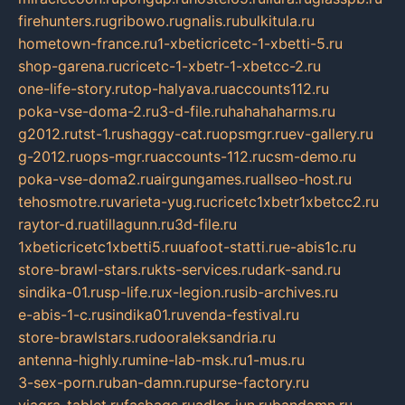
firehunters.ru
gribowo.ru
gnalis.ru
bulkitula.ru
hometown-france.ru
1-xbeticricetc-1-xbetti-5.ru
shop-garena.ru
cricetc-1-xbetr-1-xbetcc-2.ru
one-life-story.ru
top-halyava.ru
accounts112.ru
poka-vse-doma-2.ru
3-d-file.ru
hahahaharms.ru
g2012.ru
tst-1.ru
shaggy-cat.ru
opsmgr.ru
ev-gallery.ru
g-2012.ru
ops-mgr.ru
accounts-112.ru
csm-demo.ru
poka-vse-doma2.ru
airgungames.ru
allseo-host.ru
tehosmotre.ru
varieta-yug.ru
cricetc1xbetr1xbetcc2.ru
raytor-d.ru
atillagunn.ru
3d-file.ru
1xbeticricetc1xbetti5.ru
uafoot-statti.ru
e-abis1c.ru
store-brawl-stars.ru
kts-services.ru
dark-sand.ru
sindika-01.ru
sp-life.ru
x-legion.ru
sib-archives.ru
e-abis-1-c.ru
sindika01.ru
venda-festival.ru
store-brawlstars.ru
dooraleksandria.ru
antenna-highly.ru
mine-lab-msk.ru
1-mus.ru
3-sex-porn.ru
ban-damn.ru
purse-factory.ru