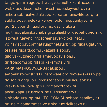
tango-perm.ru
gooddir.ru
sgv.su
multiki-online.com
webkrasotki.com
cherinvest.ru
detskiy-ostrov.ru
ankou.spb.ru
alvesta1.ru
pdf-creator.ru
nix-files.org.ru
sakhatoday.ru
elektrikersymboler.ru
sputnikyes.ru
golf2club.msk.ru
aeforums.ru
zallclub.ru
multimodal.msk.ru
habaigry.ru
haikko.ru
sobakopedia.ru
isz-fest.ru
ewnc.info
screensaver-clock.net.ru
volnav.spb.ru
comnat.ru
npf.net.ru
7bit.pp.ru
kalugatur.ru
tesiaes.ru
card.com.ru
kazanka.spb.ru
gildiya-kuznecov.ru
kameryboavision.ru
griffoncom.spb.ru
fabrika-emotsiy.ru
PARK-MATROSOVA.RU
agat.spb.ru
avtoyurist-moskva1.ru
hardware.org.ru
схема-авто.рф
dg-lab.ru
angrup.ru
recruiter.spb.ru
music8.spb.ru
krsk124.ru
kubok.spb.ru
romanofforex.ru
analitikaplus.ru
spyonline.ru
zosikamery.ru
sloboda-ural.pp.ru
AUTO-COM.SU
hohota.net
alimy.ru
online-z.com
aromat-vostoka.ru
otdelkaexp.ru