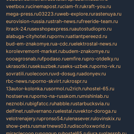
veetbox.ru
cinemapost.ru
ciam-fr.ru
kraft-you.ru
mega-press.ru
03223.ru
web-explore.ru
rastenuya.ru
eurovision-russia.ru
strah-news.ru
freeride-team.ru
itrack-24.ru
sexshopexpress.ru
autostudiopro.ru
alabuga-cityhotel.ru
pornv.ru
atlantpereezd.ru
bud-em-znakomye.ru
a-cdc.ru
elektrostal-news.ru
korolevremont-market.ru
budem-znakomye.ru
oooagrosnab.ru
fpodaso.ru
emfire.ru
pro-otdelky.ru
ukrasotki.ru
seksuzbek.ru
seks-uzbek.ru
porno-vk.ru
sovratili.ru
olecoon.ru
vd-dosug.ru
adonyev.ru
rbc-news.ru
porno-skvirt.ru
krospr.ru
13autor-kolonka.ru
sormol.ru
2rich.ru
hostel-65.ru
hostserve.ru
porno-na-russkom.ru
mishinlab.ru
neznobi.ru
bigfatcc.ru
habble.ru
starbucksvia.ru
delfinet.ru
silvernano.ru
elestal.ru
vektor-doroga.ru
velotrenajery.ru
pronso54.ru
lenasever.ru
lovinskix.ru
show-pets.ru
smartnews03.ru
discofoxworld.ru
miraclecoon.ru
pongup.ru
hostel65.ru
liura.ru
glasspb.ru