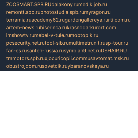
ZOOSMART.SPB.RU
dalakony.ru
medikijob.ru
remontt.spb.ru
photostudia.spb.ru
myragon.ru
terramia.ru
academy62.ru
gardengallereya.ru
rti.com.ru
artem-news.ru
biserinca.ru
krasnodarkurort.com
imshowtv.ru
mebel-v-tule.ru
mobtopik.ru
pcsecurity.net.ru
tool-sib.ru
multimetrunit.ru
sp-tour.ru
fan-cs.ru
santeh-russia.ru
symbian9.net.ru
DSHAIR.RU
tmmotors.spb.ru
xjocuricopii.com
musavtomat.msk.ru
obustrojdom.ru
sovetcik.ru
ybaranovskaya.ru
ppknews.ru
cult-alshei.ru
JAPANRUSSIA.RU
proekciyamebel.ru
imper-finans.ru
rim.org.ru
glamourai.ru
brassminus.ru
zabor-pro.ru
ftn.pp.ru
dorogoe58.ru
laimengpacker.ru
kuzova-zapchasti.ru
sageerp.ru
taxodrom.ru
dsrazvitie.ru
hardcity.net.ru
ratinghomegames.ru
topservice25.ru
gubernyan.ru
gtglasslined.ru
ii4.ru
tssport.spb.ru
andorra24.com
blackwallstreet.ru
oboimos.ru
optim-doors.com.ru
ikuch.ru
nycr.org.ru
npa21.ru
vremya-ch.spb.ru