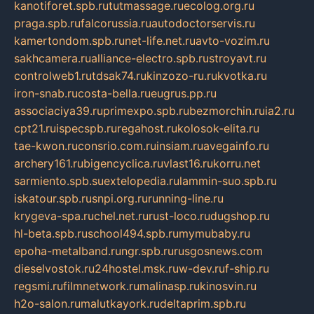
kanotiforet.spb.ru
tutmassage.ru
ecolog.org.ru
praga.spb.ru
falcorussia.ru
autodoctorservis.ru
kamertondom.spb.ru
net-life.net.ru
avto-vozim.ru
sakhcamera.ru
alliance-electro.spb.ru
stroyavt.ru
controlweb1.ru
tdsak74.ru
kinzozo-ru.ru
kvotka.ru
iron-snab.ru
costa-bella.ru
eugrus.pp.ru
associaciya39.ru
primexpo.spb.ru
bezmorchin.ru
ia2.ru
cpt21.ru
ispecspb.ru
regahost.ru
kolosok-elita.ru
tae-kwon.ru
consrio.com.ru
insiam.ru
avegainfo.ru
archery161.ru
bigencyclica.ru
vlast16.ru
korru.net
sarmiento.spb.su
extelopedia.ru
lammin-suo.spb.ru
iskatour.spb.ru
snpi.org.ru
running-line.ru
krygeva-spa.ru
chel.net.ru
rust-loco.ru
dugshop.ru
hl-beta.spb.ru
school494.spb.ru
mymubaby.ru
epoha-metalband.ru
ngr.spb.ru
rusgosnews.com
dieselvostok.ru
24hostel.msk.ru
w-dev.ru
f-ship.ru
regsmi.ru
filmnetwork.ru
malinasp.ru
kinosvin.ru
h2o-salon.ru
malutkayork.ru
deltaprim.spb.ru