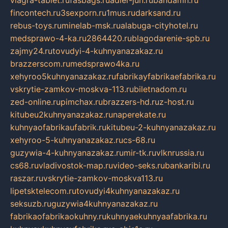
viagra-tablet.ru
fasbags.ru
adler-jun.ru
bandamn.ru
fincontech.ru
3sexporn.ru
1mus.ru
darksand.ru
rebus-toys.ru
minelab-msk.ru
alabuga-cityhotel.ru
medsprawo-4-ka.ru
2864420.ru
blagodarenie-spb.ru
zajmy24.ru
tovudyi-4-kuhnyanazakaz.ru
brazzerscom.ru
medsprawo4ka.ru
xehyroo5kuhnyanazakaz.ru
fabrikayfabrikaefabrika.ru
vskrytie-zamkov-moskva-113.ru
biletnadom.ru
zed-online.ru
pimchax.ru
brazzers-hd.ru
z-host.ru
kitubeu2kuhnyanazakaz.ru
naperekate.ru
kuhnyaofabrikaufabrik.ru
kitubeu-2-kuhnyanazakaz.ru
xehyroo-5-kuhnyanazakaz.ru
cs-68.ru
guzywia-4-kuhnyanazakaz.ru
mir-tk.ru
vlknrussia.ru
cs68.ru
vladivostok-map.ru
video-seks.ru
bankaribi.ru
raszar.ru
vskrytie-zamkov-moskva113.ru
lipetsktelecom.ru
tovudyi4kuhnyanazakaz.ru
seksuzb.ru
guzywia4kuhnyanazakaz.ru
fabrikaofabrikaokuhny.ru
kuhnyaekuhnyaafabrika.ru