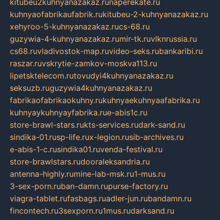
kitubeu2kuhnyanazakaz.ru
naperekate.ru
kuhnyaofabrikaufabrik.ru
kitubeu-2-kuhnyanazakaz.ru
xehyroo-5-kuhnyanazakaz.ru
cs-68.ru
guzywia-4-kuhnyanazakaz.ru
mir-tk.ru
vlknrussia.ru
cs68.ru
vladivostok-map.ru
video-seks.ru
bankaribi.ru
raszar.ru
vskrytie-zamkov-moskva113.ru
lipetsktelecom.ru
tovudyi4kuhnyanazakaz.ru
seksuzb.ru
guzywia4kuhnyanazakaz.ru
fabrikaofabrikaokuhny.ru
kuhnyaekuhnyaafabrika.ru
kuhnyaykuhnyayfabrika.ru
e-abis1c.ru
store-brawl-stars.ru
kts-services.ru
dark-sand.ru
sindika-01.ru
sp-life.ru
x-legion.ru
sib-archives.ru
e-abis-1-c.ru
sindika01.ru
venda-festival.ru
store-brawlstars.ru
dooraleksandria.ru
antenna-highly.ru
mine-lab-msk.ru
1-mus.ru
3-sex-porn.ru
ban-damn.ru
purse-factory.ru
viagra-tablet.ru
fasbags.ru
adler-jun.ru
bandamn.ru
fincontech.ru
3sexporn.ru
1mus.ru
darksand.ru