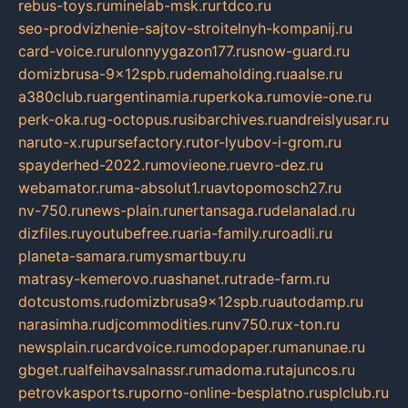
rebus-toys.ru
minelab-msk.ru
rtdco.ru
seo-prodvizhenie-sajtov-stroitelnyh-kompanij.ru
card-voice.ru
rulonnyygazon177.ru
snow-guard.ru
domizbrusa-9x12spb.ru
demaholding.ru
aalse.ru
a380club.ru
argentinamia.ru
perkoka.ru
movie-one.ru
perk-oka.ru
g-octopus.ru
sibarchives.ru
andreislyusar.ru
naruto-x.ru
pursefactory.ru
tor-lyubov-i-grom.ru
spayderhed-2022.ru
movieone.ru
evro-dez.ru
webamator.ru
ma-absolut1.ru
avtopomosch27.ru
nv-750.ru
news-plain.ru
nertansaga.ru
delanalad.ru
dizfiles.ru
youtubefree.ru
aria-family.ru
roadli.ru
planeta-samara.ru
mysmartbuy.ru
matrasy-kemerovo.ru
ashanet.ru
trade-farm.ru
dotcustoms.ru
domizbrusa9x12spb.ru
autodamp.ru
narasimha.ru
djcommodities.ru
nv750.ru
x-ton.ru
newsplain.ru
cardvoice.ru
modopaper.ru
manunae.ru
gbget.ru
alfeihavsalnassr.ru
madoma.ru
tajuncos.ru
petrovkasports.ru
porno-online-besplatno.ru
splclub.ru