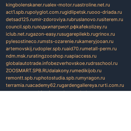
kingbolenskaner.ru
alex-motor.ru
astroline.net.ru
act1.spb.ru
polyglot.com.ru
gidlipetsk.ru
ooo-driada.ru
detsad125.ru
mir-zdoroviya.ru
bruslanovo.ru
siterem.ru
council.spb.ru
лодкипатриот.рф
kafekolizey.ru
iclub.net.ru
gazon-easy.ru
sugarepilekb.ru
grinox.ru
pylesostineco.ru
msts-ozarenie.ru
kameryjooan.ru
artemovskij.ru
dopler.spb.ru
aid70.ru
metall-perm.ru
ndm.msk.ru
ratingzooshop.ru
apiaccess.ru
globalautotrade.info
bezverhovskoe.ru
drsschool.ru
ZOOSMART.SPB.RU
dalakony.ru
medikijob.ru
remontt.spb.ru
photostudia.spb.ru
myragon.ru
terramia.ru
academy62.ru
gardengallereya.ru
rti.com.ru
artem-news.ru
biserinca.ru
krasnodarkurort.com
imshowtv.ru
mebel-v-tule.ru
mobtopik.ru
pcsecurity.net.ru
tool-sib.ru
multimetrunit.ru
sp-tour.ru
fan-cs.ru
santeh-russia.ru
symbian9.net.ru
DSHAIR.RU
tmmotors.spb.ru
xjocuricopii.com
musavtomat.msk.ru
obustrojdom.ru
sovetcik.ru
ybaranovskaya.ru