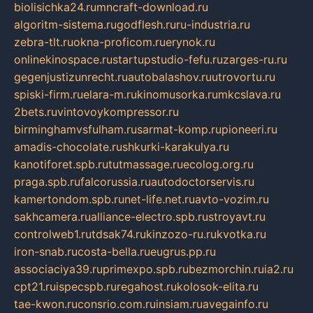
biolisichka24.ru
mncraft-download.ru
algoritm-sistema.ru
godflesh.ru
ru-industria.ru
zebra-tlt.ru
okna-proficom.ru
erynok.ru
onlinekinospace.ru
startupstudio-fefu.ru
zarges-ru.ru
gegenjustizunrecht.ru
autobalashov.ru
utrovortu.ru
spiski-firm.ru
elara-m.ru
kinomusorka.ru
mkcslava.ru
2bets.ru
vintovoykompressor.ru
birminghamvsfulham.ru
sarmat-komp.ru
pioneeri.ru
amadis-chocolate.ru
shkurki-karakulya.ru
kanotiforet.spb.ru
tutmassage.ru
ecolog.org.ru
praga.spb.ru
falcorussia.ru
autodoctorservis.ru
kamertondom.spb.ru
net-life.net.ru
avto-vozim.ru
sakhcamera.ru
alliance-electro.spb.ru
stroyavt.ru
controlweb1.ru
tdsak74.ru
kinzozo-ru.ru
kvotka.ru
iron-snab.ru
costa-bella.ru
eugrus.pp.ru
associaciya39.ru
primexpo.spb.ru
bezmorchin.ru
ia2.ru
cpt21.ru
ispecspb.ru
regahost.ru
kolosok-elita.ru
tae-kwon.ru
consrio.com.ru
insiam.ru
avegainfo.ru