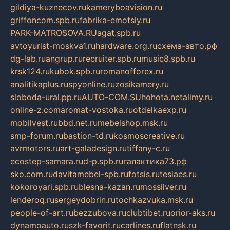
gildiya-kuznecov.ru
kameryboavision.ru
griffoncom.spb.ru
fabrika-emotsiy.ru
PARK-MATROSOVA.RU
agat.spb.ru
avtoyurist-moskva1.ru
hardware.org.ru
схема-авто.рф
dg-lab.ru
angrup.ru
recruiter.spb.ru
music8.spb.ru
krsk124.ru
kubok.spb.ru
romanofforex.ru
analitikaplus.ru
spyonline.ru
zosikamery.ru
sloboda-ural.pp.ru
AUTO-COM.SU
hohota.net
alimy.ru
online-z.com
aromat-vostoka.ru
otdelkaexp.ru
mobilvest.ru
bbd.net.ru
mebelshop.msk.ru
smp-forum.ru
bastion-td.ru
kosmoscreative.ru
avrmotors.ru
art-galadesign.ru
tiffany-c.ru
ecostep-samara.ru
d-p.spb.ru
галактика73.рф
sko.com.ru
davitamebel-spb.ru
fotsis.ru
tesiaes.ru
kokoroyari.spb.ru
blesna-kazan.ru
mossilver.ru
lenderoq.ru
sergeydobrin.ru
tochkazvuka.msk.ru
people-of-art.ru
bezzubova.ru
clubtibet.ru
orior-aks.ru
dynamoauto.ru
szk-favorit.ru
carlines.ru
flatnsk.ru