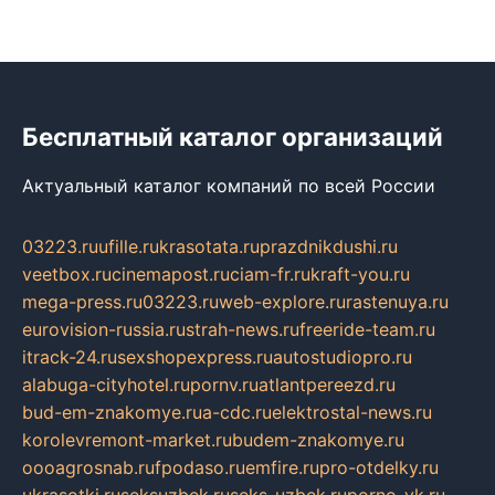
Бесплатный каталог организаций
Актуальный каталог компаний по всей России
03223.ru
ufille.ru
krasotata.ru
prazdnikdushi.ru
veetbox.ru
cinemapost.ru
ciam-fr.ru
kraft-you.ru
mega-press.ru
03223.ru
web-explore.ru
rastenuya.ru
eurovision-russia.ru
strah-news.ru
freeride-team.ru
itrack-24.ru
sexshopexpress.ru
autostudiopro.ru
alabuga-cityhotel.ru
pornv.ru
atlantpereezd.ru
bud-em-znakomye.ru
a-cdc.ru
elektrostal-news.ru
korolevremont-market.ru
budem-znakomye.ru
oooagrosnab.ru
fpodaso.ru
emfire.ru
pro-otdelky.ru