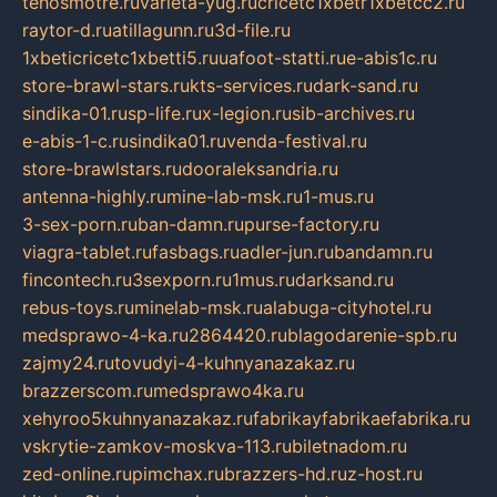
tehosmotre.ru
varieta-yug.ru
cricetc1xbetr1xbetcc2.ru
raytor-d.ru
atillagunn.ru
3d-file.ru
1xbeticricetc1xbetti5.ru
uafoot-statti.ru
e-abis1c.ru
store-brawl-stars.ru
kts-services.ru
dark-sand.ru
sindika-01.ru
sp-life.ru
x-legion.ru
sib-archives.ru
e-abis-1-c.ru
sindika01.ru
venda-festival.ru
store-brawlstars.ru
dooraleksandria.ru
antenna-highly.ru
mine-lab-msk.ru
1-mus.ru
3-sex-porn.ru
ban-damn.ru
purse-factory.ru
viagra-tablet.ru
fasbags.ru
adler-jun.ru
bandamn.ru
fincontech.ru
3sexporn.ru
1mus.ru
darksand.ru
rebus-toys.ru
minelab-msk.ru
alabuga-cityhotel.ru
medsprawo-4-ka.ru
2864420.ru
blagodarenie-spb.ru
zajmy24.ru
tovudyi-4-kuhnyanazakaz.ru
brazzerscom.ru
medsprawo4ka.ru
xehyroo5kuhnyanazakaz.ru
fabrikayfabrikaefabrika.ru
vskrytie-zamkov-moskva-113.ru
biletnadom.ru
zed-online.ru
pimchax.ru
brazzers-hd.ru
z-host.ru