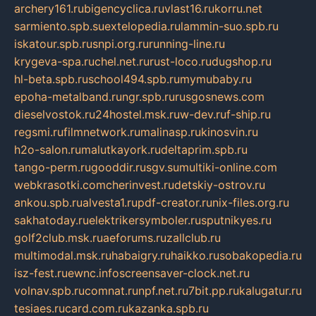
archery161.ru
bigencyclica.ru
vlast16.ru
korru.net
sarmiento.spb.su
extelopedia.ru
lammin-suo.spb.ru
iskatour.spb.ru
snpi.org.ru
running-line.ru
krygeva-spa.ru
chel.net.ru
rust-loco.ru
dugshop.ru
hl-beta.spb.ru
school494.spb.ru
mymubaby.ru
epoha-metalband.ru
ngr.spb.ru
rusgosnews.com
dieselvostok.ru
24hostel.msk.ru
w-dev.ru
f-ship.ru
regsmi.ru
filmnetwork.ru
malinasp.ru
kinosvin.ru
h2o-salon.ru
malutkayork.ru
deltaprim.spb.ru
tango-perm.ru
gooddir.ru
sgv.su
multiki-online.com
webkrasotki.com
cherinvest.ru
detskiy-ostrov.ru
ankou.spb.ru
alvesta1.ru
pdf-creator.ru
nix-files.org.ru
sakhatoday.ru
elektrikersymboler.ru
sputnikyes.ru
golf2club.msk.ru
aeforums.ru
zallclub.ru
multimodal.msk.ru
habaigry.ru
haikko.ru
sobakopedia.ru
isz-fest.ru
ewnc.info
screensaver-clock.net.ru
volnav.spb.ru
comnat.ru
npf.net.ru
7bit.pp.ru
kalugatur.ru
tesiaes.ru
card.com.ru
kazanka.spb.ru