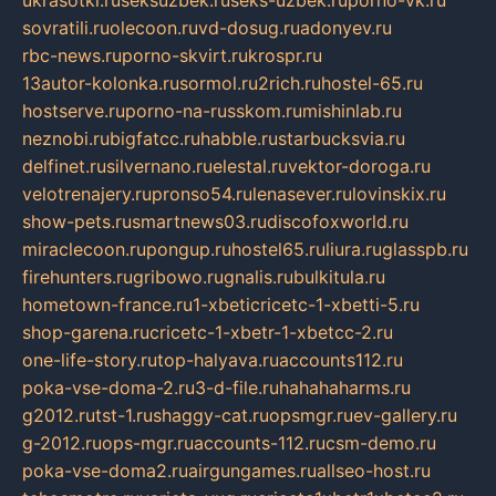
ukrasotki.ru
seksuzbek.ru
seks-uzbek.ru
porno-vk.ru
sovratili.ru
olecoon.ru
vd-dosug.ru
adonyev.ru
rbc-news.ru
porno-skvirt.ru
krospr.ru
13autor-kolonka.ru
sormol.ru
2rich.ru
hostel-65.ru
hostserve.ru
porno-na-russkom.ru
mishinlab.ru
neznobi.ru
bigfatcc.ru
habble.ru
starbucksvia.ru
delfinet.ru
silvernano.ru
elestal.ru
vektor-doroga.ru
velotrenajery.ru
pronso54.ru
lenasever.ru
lovinskix.ru
show-pets.ru
smartnews03.ru
discofoxworld.ru
miraclecoon.ru
pongup.ru
hostel65.ru
liura.ru
glasspb.ru
firehunters.ru
gribowo.ru
gnalis.ru
bulkitula.ru
hometown-france.ru
1-xbeticricetc-1-xbetti-5.ru
shop-garena.ru
cricetc-1-xbetr-1-xbetcc-2.ru
one-life-story.ru
top-halyava.ru
accounts112.ru
poka-vse-doma-2.ru
3-d-file.ru
hahahaharms.ru
g2012.ru
tst-1.ru
shaggy-cat.ru
opsmgr.ru
ev-gallery.ru
g-2012.ru
ops-mgr.ru
accounts-112.ru
csm-demo.ru
poka-vse-doma2.ru
airgungames.ru
allseo-host.ru