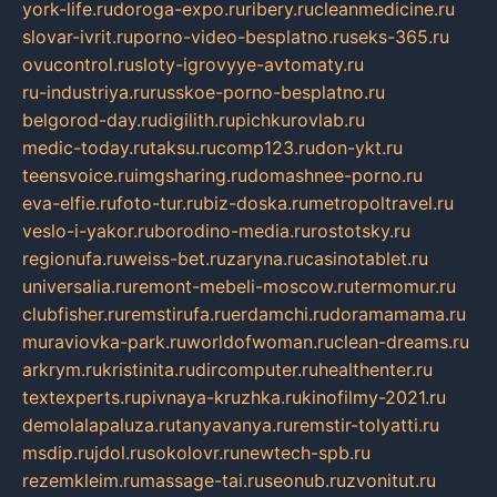
york-life.ru
doroga-expo.ru
ribery.ru
cleanmedicine.ru
slovar-ivrit.ru
porno-video-besplatno.ru
seks-365.ru
ovucontrol.ru
sloty-igrovyye-avtomaty.ru
ru-industriya.ru
russkoe-porno-besplatno.ru
belgorod-day.ru
digilith.ru
pichkurovlab.ru
medic-today.ru
taksu.ru
comp123.ru
don-ykt.ru
teensvoice.ru
imgsharing.ru
domashnee-porno.ru
eva-elfie.ru
foto-tur.ru
biz-doska.ru
metropoltravel.ru
veslo-i-yakor.ru
borodino-media.ru
rostotsky.ru
regionufa.ru
weiss-bet.ru
zaryna.ru
casinotablet.ru
universalia.ru
remont-mebeli-moscow.ru
termomur.ru
clubfisher.ru
remstirufa.ru
erdamchi.ru
doramamama.ru
muraviovka-park.ru
worldofwoman.ru
clean-dreams.ru
arkrym.ru
kristinita.ru
dircomputer.ru
healthenter.ru
textexperts.ru
pivnaya-kruzhka.ru
kinofilmy-2021.ru
demolalapaluza.ru
tanyavanya.ru
remstir-tolyatti.ru
msdip.ru
jdol.ru
sokolovr.ru
newtech-spb.ru
rezemkleim.ru
massage-tai.ru
seonub.ru
zvonitut.ru