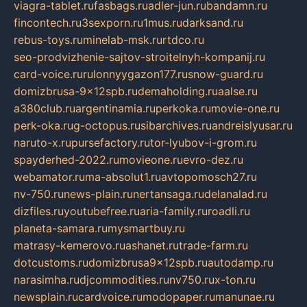
viagra-tablet.ru
fasbags.ru
adler-jun.ru
bandamn.ru
fincontech.ru
3sexporn.ru
1mus.ru
darksand.ru
rebus-toys.ru
minelab-msk.ru
rtdco.ru
seo-prodvizhenie-sajtov-stroitelnyh-kompanij.ru
card-voice.ru
rulonnyygazon177.ru
snow-guard.ru
domizbrusa-9x12spb.ru
demaholding.ru
aalse.ru
a380club.ru
argentinamia.ru
perkoka.ru
movie-one.ru
perk-oka.ru
g-octopus.ru
sibarchives.ru
andreislyusar.ru
naruto-x.ru
pursefactory.ru
tor-lyubov-i-grom.ru
spayderhed-2022.ru
movieone.ru
evro-dez.ru
webamator.ru
ma-absolut1.ru
avtopomosch27.ru
nv-750.ru
news-plain.ru
nertansaga.ru
delanalad.ru
dizfiles.ru
youtubefree.ru
aria-family.ru
roadli.ru
planeta-samara.ru
mysmartbuy.ru
matrasy-kemerovo.ru
ashanet.ru
trade-farm.ru
dotcustoms.ru
domizbrusa9x12spb.ru
autodamp.ru
narasimha.ru
djcommodities.ru
nv750.ru
x-ton.ru
newsplain.ru
cardvoice.ru
modopaper.ru
manunae.ru