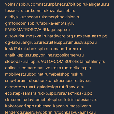
volnav.spb.ru
comnat.ru
npf.net.ru
7bit.pp.ru
kalugatur.ru
tesiaes.ru
card.com.ru
kazanka.spb.ru
gildiya-kuznecov.ru
kameryboavision.ru
griffoncom.spb.ru
fabrika-emotsiy.ru
PARK-MATROSOVA.RU
agat.spb.ru
avtoyurist-moskva1.ru
hardware.org.ru
схема-авто.рф
dg-lab.ru
angrup.ru
recruiter.spb.ru
music8.spb.ru
krsk124.ru
kubok.spb.ru
romanofforex.ru
analitikaplus.ru
spyonline.ru
zosikamery.ru
sloboda-ural.pp.ru
AUTO-COM.SU
hohota.net
alimy.ru
online-z.com
aromat-vostoka.ru
otdelkaexp.ru
mobilvest.ru
bbd.net.ru
mebelshop.msk.ru
smp-forum.ru
bastion-td.ru
kosmoscreative.ru
avrmotors.ru
art-galadesign.ru
tiffany-c.ru
ecostep-samara.ru
d-p.spb.ru
галактика73.рф
sko.com.ru
davitamebel-spb.ru
fotsis.ru
tesiaes.ru
kokoroyari.spb.ru
blesna-kazan.ru
mossilver.ru
lenderoq.ru
sergeydobrin.ru
tochkazvuka.msk.ru