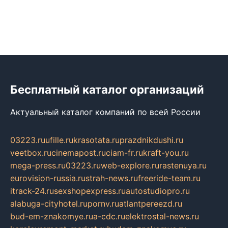
Бесплатный каталог организаций
Актуальный каталог компаний по всей России
03223.ru
ufille.ru
krasotata.ru
prazdnikdushi.ru
veetbox.ru
cinemapost.ru
ciam-fr.ru
kraft-you.ru
mega-press.ru
03223.ru
web-explore.ru
rastenuya.ru
eurovision-russia.ru
strah-news.ru
freeride-team.ru
itrack-24.ru
sexshopexpress.ru
autostudiopro.ru
alabuga-cityhotel.ru
pornv.ru
atlantpereezd.ru
bud-em-znakomye.ru
a-cdc.ru
elektrostal-news.ru