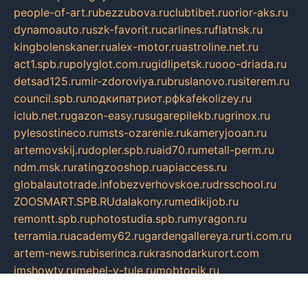
people-of-art.ru
bezzubova.ru
clubtibet.ru
orior-aks.ru
dynamoauto.ru
szk-favorit.ru
carlines.ru
flatnsk.ru
kingbolenskaner.ru
alex-motor.ru
astroline.net.ru
act1.spb.ru
polyglot.com.ru
gidlipetsk.ru
ooo-driada.ru
detsad125.ru
mir-zdoroviya.ru
bruslanovo.ru
siterem.ru
council.spb.ru
лодкипатриот.рф
kafekolizey.ru
iclub.net.ru
gazon-easy.ru
sugarepilekb.ru
grinox.ru
pylesostineco.ru
msts-ozarenie.ru
kameryjooan.ru
artemovskij.ru
dopler.spb.ru
aid70.ru
metall-perm.ru
ndm.msk.ru
ratingzooshop.ru
apiaccess.ru
globalautotrade.info
bezverhovskoe.ru
drsschool.ru
ZOOSMART.SPB.RU
dalakony.ru
medikijob.ru
remontt.spb.ru
photostudia.spb.ru
myragon.ru
terramia.ru
academy62.ru
gardengallereya.ru
rti.com.ru
artem-news.ru
biserinca.ru
krasnodarkurort.com
imshowtv.ru
mebel-v-tule.ru
mobtopik.ru
pcsecurity.net.ru
tool-sib.ru
multimetrunit.ru
sp-tour.ru
fan-cs.ru
santeh-russia.ru
symbian9.net.ru
DSHAIR.RU