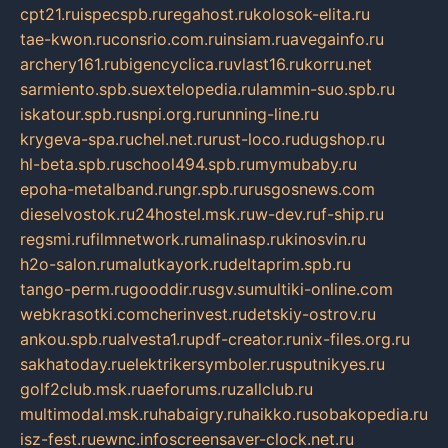
cpt21.ru
ispecspb.ru
regahost.ru
kolosok-elita.ru
tae-kwon.ru
consrio.com.ru
insiam.ru
avegainfo.ru
archery161.ru
bigencyclica.ru
vlast16.ru
korru.net
sarmiento.spb.su
extelopedia.ru
lammin-suo.spb.ru
iskatour.spb.ru
snpi.org.ru
running-line.ru
krygeva-spa.ru
chel.net.ru
rust-loco.ru
dugshop.ru
hl-beta.spb.ru
school494.spb.ru
mymubaby.ru
epoha-metalband.ru
ngr.spb.ru
rusgosnews.com
dieselvostok.ru
24hostel.msk.ru
w-dev.ru
f-ship.ru
regsmi.ru
filmnetwork.ru
malinasp.ru
kinosvin.ru
h2o-salon.ru
malutkayork.ru
deltaprim.spb.ru
tango-perm.ru
gooddir.ru
sgv.su
multiki-online.com
webkrasotki.com
cherinvest.ru
detskiy-ostrov.ru
ankou.spb.ru
alvesta1.ru
pdf-creator.ru
nix-files.org.ru
sakhatoday.ru
elektrikersymboler.ru
sputnikyes.ru
golf2club.msk.ru
aeforums.ru
zallclub.ru
multimodal.msk.ru
habaigry.ru
haikko.ru
sobakopedia.ru
isz-fest.ru
ewnc.info
screensaver-clock.net.ru