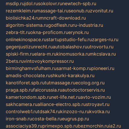
msdip.ru
jdol.ru
sokolovr.ru
newtech-spb.ru
rezemkleim.ru
massage-tai.ru
seonub.ru
zvonitut.ru
biolisichka24.ru
mncraft-download.ru
algoritm-sistema.ru
godflesh.ru
ru-industria.ru
zebra-tlt.ru
okna-proficom.ru
erynok.ru
onlinekinospace.ru
startupstudio-fefu.ru
zarges-ru.ru
gegenjustizunrecht.ru
autobalashov.ru
utrovortu.ru
spiski-firm.ru
elara-m.ru
kinomusorka.ru
mkcslava.ru
2bets.ru
vintovoykompressor.ru
birminghamvsfulham.ru
sarmat-komp.ru
pioneeri.ru
amadis-chocolate.ru
shkurki-karakulya.ru
kanotiforet.spb.ru
tutmassage.ru
ecolog.org.ru
praga.spb.ru
falcorussia.ru
autodoctorservis.ru
kamertondom.spb.ru
net-life.net.ru
avto-vozim.ru
sakhcamera.ru
alliance-electro.spb.ru
stroyavt.ru
controlweb1.ru
tdsak74.ru
kinzozo-ru.ru
kvotka.ru
iron-snab.ru
costa-bella.ru
eugrus.pp.ru
associaciya39.ru
primexpo.spb.ru
bezmorchin.ru
ia2.ru