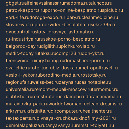
gbget.ru
alfeihavsalnassr.ru
madoma.ru
tajuncos.ru
petrovkasports.ru
porno-online-besplatno.ru
splclub.ru
york-life.ru
doroga-expo.ru
ribery.ru
cleanmedicine.ru
slovar-ivrit.ru
porno-video-besplatno.ru
seks-365.ru
ovucontrol.ru
sloty-igrovyye-avtomaty.ru
ru-industriya.ru
russkoe-porno-besplatno.ru
belgorod-day.ru
digilith.ru
pichkurovlab.ru
medic-today.ru
taksu.ru
comp123.ru
don-ykt.ru
teensvoice.ru
imgsharing.ru
domashnee-porno.ru
eva-elfie.ru
foto-tur.ru
biz-doska.ru
metropoltravel.ru
veslo-i-yakor.ru
borodino-media.ru
rostotsky.ru
regionufa.ru
weiss-bet.ru
zaryna.ru
casinotablet.ru
universalia.ru
remont-mebeli-moscow.ru
termomur.ru
clubfisher.ru
remstirufa.ru
erdamchi.ru
doramamama.ru
muraviovka-park.ru
worldofwoman.ru
clean-dreams.ru
arkrym.ru
kristinita.ru
dircomputer.ru
healthenter.ru
textexperts.ru
pivnaya-kruzhka.ru
kinofilmy-2021.ru
demolalapaluza.ru
tanyavanya.ru
remstir-tolyatti.ru