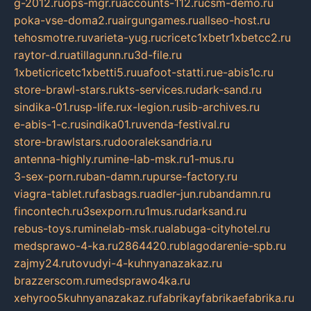
g-2012.ru
ops-mgr.ru
accounts-112.ru
csm-demo.ru
poka-vse-doma2.ru
airgungames.ru
allseo-host.ru
tehosmotre.ru
varieta-yug.ru
cricetc1xbetr1xbetcc2.ru
raytor-d.ru
atillagunn.ru
3d-file.ru
1xbeticricetc1xbetti5.ru
uafoot-statti.ru
e-abis1c.ru
store-brawl-stars.ru
kts-services.ru
dark-sand.ru
sindika-01.ru
sp-life.ru
x-legion.ru
sib-archives.ru
e-abis-1-c.ru
sindika01.ru
venda-festival.ru
store-brawlstars.ru
dooraleksandria.ru
antenna-highly.ru
mine-lab-msk.ru
1-mus.ru
3-sex-porn.ru
ban-damn.ru
purse-factory.ru
viagra-tablet.ru
fasbags.ru
adler-jun.ru
bandamn.ru
fincontech.ru
3sexporn.ru
1mus.ru
darksand.ru
rebus-toys.ru
minelab-msk.ru
alabuga-cityhotel.ru
medsprawo-4-ka.ru
2864420.ru
blagodarenie-spb.ru
zajmy24.ru
tovudyi-4-kuhnyanazakaz.ru
brazzerscom.ru
medsprawo4ka.ru
xehyroo5kuhnyanazakaz.ru
fabrikayfabrikaefabrika.ru