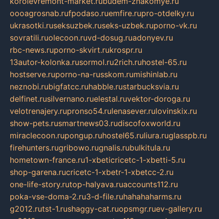
korolevremont-market.ru
budem-znakomye.ru
oooagrosnab.ru
fpodaso.ru
emfire.ru
pro-otdelky.ru
ukrasotki.ru
seksuzbek.ru
seks-uzbek.ru
porno-vk.ru
sovratili.ru
olecoon.ru
vd-dosug.ru
adonyev.ru
rbc-news.ru
porno-skvirt.ru
krospr.ru
13autor-kolonka.ru
sormol.ru
2rich.ru
hostel-65.ru
hostserve.ru
porno-na-russkom.ru
mishinlab.ru
neznobi.ru
bigfatcc.ru
habble.ru
starbucksvia.ru
delfinet.ru
silvernano.ru
elestal.ru
vektor-doroga.ru
velotrenajery.ru
pronso54.ru
lenasever.ru
lovinskix.ru
show-pets.ru
smartnews03.ru
discofoxworld.ru
miraclecoon.ru
pongup.ru
hostel65.ru
liura.ru
glasspb.ru
firehunters.ru
gribowo.ru
gnalis.ru
bulkitula.ru
hometown-france.ru
1-xbeticricetc-1-xbetti-5.ru
shop-garena.ru
cricetc-1-xbetr-1-xbetcc-2.ru
one-life-story.ru
top-halyava.ru
accounts112.ru
poka-vse-doma-2.ru
3-d-file.ru
hahahaharms.ru
g2012.ru
tst-1.ru
shaggy-cat.ru
opsmgr.ru
ev-gallery.ru