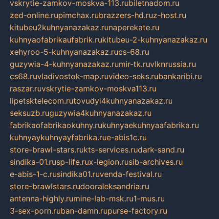
vskrytie-zamkov-moskva-113.ru
biletnadom.ru
zed-online.ru
pimchax.ru
brazzers-hd.ru
z-host.ru
kitubeu2kuhnyanazakaz.ru
naperekate.ru
kuhnyaofabrikaufabrik.ru
kitubeu-2-kuhnyanazakaz.ru
xehyroo-5-kuhnyanazakaz.ru
cs-68.ru
guzywia-4-kuhnyanazakaz.ru
mir-tk.ru
vlknrussia.ru
cs68.ru
vladivostok-map.ru
video-seks.ru
bankaribi.ru
raszar.ru
vskrytie-zamkov-moskva113.ru
lipetsktelecom.ru
tovudyi4kuhnyanazakaz.ru
seksuzb.ru
guzywia4kuhnyanazakaz.ru
fabrikaofabrikaokuhny.ru
kuhnyaekuhnyaafabrika.ru
kuhnyaykuhnyayfabrika.ru
e-abis1c.ru
store-brawl-stars.ru
kts-services.ru
dark-sand.ru
sindika-01.ru
sp-life.ru
x-legion.ru
sib-archives.ru
e-abis-1-c.ru
sindika01.ru
venda-festival.ru
store-brawlstars.ru
dooraleksandria.ru
antenna-highly.ru
mine-lab-msk.ru
1-mus.ru
3-sex-porn.ru
ban-damn.ru
purse-factory.ru