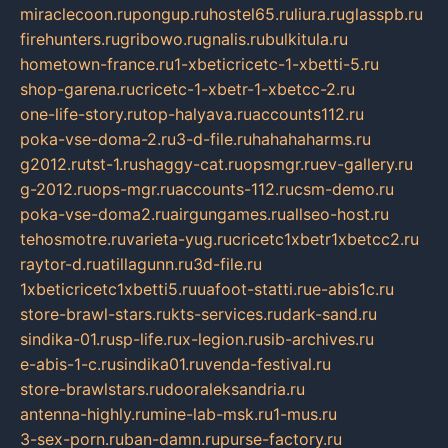
miraclecoon.ru
pongup.ru
hostel65.ru
liura.ru
glasspb.ru
firehunters.ru
gribowo.ru
gnalis.ru
bulkitula.ru
hometown-france.ru
1-xbeticricetc-1-xbetti-5.ru
shop-garena.ru
cricetc-1-xbetr-1-xbetcc-2.ru
one-life-story.ru
top-halyava.ru
accounts112.ru
poka-vse-doma-2.ru
3-d-file.ru
hahahaharms.ru
g2012.ru
tst-1.ru
shaggy-cat.ru
opsmgr.ru
ev-gallery.ru
g-2012.ru
ops-mgr.ru
accounts-112.ru
csm-demo.ru
poka-vse-doma2.ru
airgungames.ru
allseo-host.ru
tehosmotre.ru
varieta-yug.ru
cricetc1xbetr1xbetcc2.ru
raytor-d.ru
atillagunn.ru
3d-file.ru
1xbeticricetc1xbetti5.ru
uafoot-statti.ru
e-abis1c.ru
store-brawl-stars.ru
kts-services.ru
dark-sand.ru
sindika-01.ru
sp-life.ru
x-legion.ru
sib-archives.ru
e-abis-1-c.ru
sindika01.ru
venda-festival.ru
store-brawlstars.ru
dooraleksandria.ru
antenna-highly.ru
mine-lab-msk.ru
1-mus.ru
3-sex-porn.ru
ban-damn.ru
purse-factory.ru