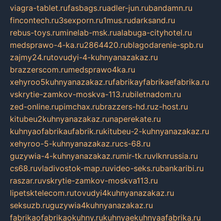
viagra-tablet.ru
fasbags.ru
adler-jun.ru
bandamn.ru
fincontech.ru
3sexporn.ru
1mus.ru
darksand.ru
rebus-toys.ru
minelab-msk.ru
alabuga-cityhotel.ru
medsprawo-4-ka.ru
2864420.ru
blagodarenie-spb.ru
zajmy24.ru
tovudyi-4-kuhnyanazakaz.ru
brazzerscom.ru
medsprawo4ka.ru
xehyroo5kuhnyanazakaz.ru
fabrikayfabrikaefabrika.ru
vskrytie-zamkov-moskva-113.ru
biletnadom.ru
zed-online.ru
pimchax.ru
brazzers-hd.ru
z-host.ru
kitubeu2kuhnyanazakaz.ru
naperekate.ru
kuhnyaofabrikaufabrik.ru
kitubeu-2-kuhnyanazakaz.ru
xehyroo-5-kuhnyanazakaz.ru
cs-68.ru
guzywia-4-kuhnyanazakaz.ru
mir-tk.ru
vlknrussia.ru
cs68.ru
vladivostok-map.ru
video-seks.ru
bankaribi.ru
raszar.ru
vskrytie-zamkov-moskva113.ru
lipetsktelecom.ru
tovudyi4kuhnyanazakaz.ru
seksuzb.ru
guzywia4kuhnyanazakaz.ru
fabrikaofabrikaokuhny.ru
kuhnyaekuhnyaafabrika.ru