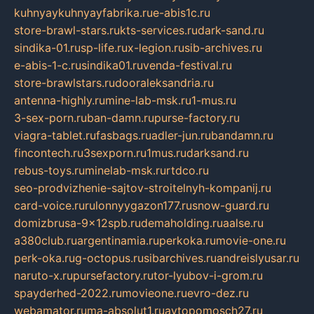
kuhnyaykuhnyayfabrika.ru
e-abis1c.ru
store-brawl-stars.ru
kts-services.ru
dark-sand.ru
sindika-01.ru
sp-life.ru
x-legion.ru
sib-archives.ru
e-abis-1-c.ru
sindika01.ru
venda-festival.ru
store-brawlstars.ru
dooraleksandria.ru
antenna-highly.ru
mine-lab-msk.ru
1-mus.ru
3-sex-porn.ru
ban-damn.ru
purse-factory.ru
viagra-tablet.ru
fasbags.ru
adler-jun.ru
bandamn.ru
fincontech.ru
3sexporn.ru
1mus.ru
darksand.ru
rebus-toys.ru
minelab-msk.ru
rtdco.ru
seo-prodvizhenie-sajtov-stroitelnyh-kompanij.ru
card-voice.ru
rulonnyygazon177.ru
snow-guard.ru
domizbrusa-9x12spb.ru
demaholding.ru
aalse.ru
a380club.ru
argentinamia.ru
perkoka.ru
movie-one.ru
perk-oka.ru
g-octopus.ru
sibarchives.ru
andreislyusar.ru
naruto-x.ru
pursefactory.ru
tor-lyubov-i-grom.ru
spayderhed-2022.ru
movieone.ru
evro-dez.ru
webamator.ru
ma-absolut1.ru
avtopomosch27.ru