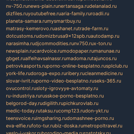
nv-750.ru
news-plain.ru
nertansaga.ru
delanalad.ru
dizfiles.ru
youtubefree.ru
aria-family.ru
roadli.ru
planeta-samara.ru
mysmartbuy.ru
matrasy-kemerovo.ru
ashanet.ru
trade-farm.ru
dotcustoms.ru
domizbrusa9x12spb.ru
autodamp.ru
narasimha.ru
djcommodities.ru
nv750.ru
x-ton.ru
newsplain.ru
cardvoice.ru
modopaper.ru
manunae.ru
gbget.ru
alfeihavsalnassr.ru
madoma.ru
tajuncos.ru
petrovkasports.ru
porno-online-besplatno.ru
splclub.ru
york-life.ru
doroga-expo.ru
ribery.ru
cleanmedicine.ru
slovar-ivrit.ru
porno-video-besplatno.ru
seks-365.ru
ovucontrol.ru
sloty-igrovyye-avtomaty.ru
ru-industriya.ru
russkoe-porno-besplatno.ru
belgorod-day.ru
digilith.ru
pichkurovlab.ru
medic-today.ru
taksu.ru
comp123.ru
don-ykt.ru
teensvoice.ru
imgsharing.ru
domashnee-porno.ru
eva-elfie.ru
foto-tur.ru
biz-doska.ru
metropoltravel.ru
veslo-i-yakor.ru
borodino-media.ru
rostotsky.ru