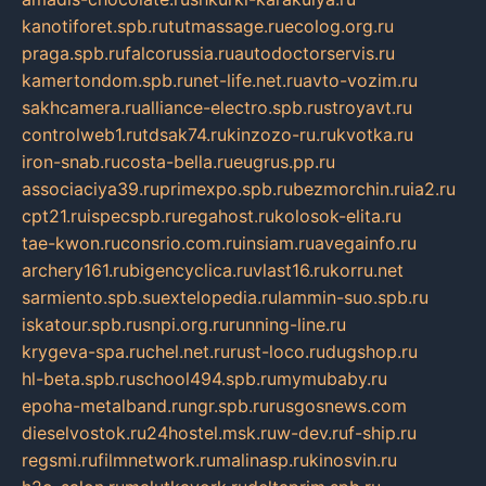
kanotiforet.spb.ru
tutmassage.ru
ecolog.org.ru
praga.spb.ru
falcorussia.ru
autodoctorservis.ru
kamertondom.spb.ru
net-life.net.ru
avto-vozim.ru
sakhcamera.ru
alliance-electro.spb.ru
stroyavt.ru
controlweb1.ru
tdsak74.ru
kinzozo-ru.ru
kvotka.ru
iron-snab.ru
costa-bella.ru
eugrus.pp.ru
associaciya39.ru
primexpo.spb.ru
bezmorchin.ru
ia2.ru
cpt21.ru
ispecspb.ru
regahost.ru
kolosok-elita.ru
tae-kwon.ru
consrio.com.ru
insiam.ru
avegainfo.ru
archery161.ru
bigencyclica.ru
vlast16.ru
korru.net
sarmiento.spb.su
extelopedia.ru
lammin-suo.spb.ru
iskatour.spb.ru
snpi.org.ru
running-line.ru
krygeva-spa.ru
chel.net.ru
rust-loco.ru
dugshop.ru
hl-beta.spb.ru
school494.spb.ru
mymubaby.ru
epoha-metalband.ru
ngr.spb.ru
rusgosnews.com
dieselvostok.ru
24hostel.msk.ru
w-dev.ru
f-ship.ru
regsmi.ru
filmnetwork.ru
malinasp.ru
kinosvin.ru