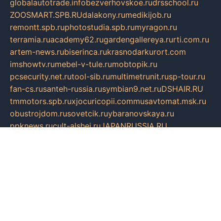
globalautotrade.info
bezverhovskoe.ru
drsschool.ru
ZOOSMART.SPB.RU
dalakony.ru
medikijob.ru
remontt.spb.ru
photostudia.spb.ru
myragon.ru
terramia.ru
academy62.ru
gardengallereya.ru
rti.com.ru
artem-news.ru
biserinca.ru
krasnodarkurort.com
imshowtv.ru
mebel-v-tule.ru
mobtopik.ru
pcsecurity.net.ru
tool-sib.ru
multimetrunit.ru
sp-tour.ru
fan-cs.ru
santeh-russia.ru
symbian9.net.ru
DSHAIR.RU
tmmotors.spb.ru
xjocuricopii.com
musavtomat.msk.ru
obustrojdom.ru
sovetcik.ru
ybaranovskaya.ru
ppknews.ru
cult-alshei.ru
JAPANRUSSIA.RU
proekciyamebel.ru
imper-finans.ru
rim.org.ru
glamourai.ru
brassminus.ru
zabor-pro.ru
ftn.pp.ru
dorogoe58.ru
laimengpacker.ru
kuzova-zapchasti.ru
sageerp.ru
taxodrom.ru
dsrazvitie.ru
hardcity.net.ru
ratinghomegames.ru
topservice25.ru
gubernyan.ru
gtglasslined.ru
ii4.ru
tssport.spb.ru
andorra24.com
blackwallstreet.ru
oboimos.ru
optim-doors.com.ru