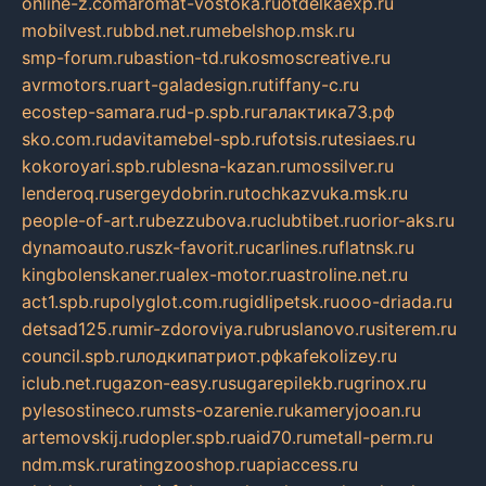
online-z.com
aromat-vostoka.ru
otdelkaexp.ru
mobilvest.ru
bbd.net.ru
mebelshop.msk.ru
smp-forum.ru
bastion-td.ru
kosmoscreative.ru
avrmotors.ru
art-galadesign.ru
tiffany-c.ru
ecostep-samara.ru
d-p.spb.ru
галактика73.рф
sko.com.ru
davitamebel-spb.ru
fotsis.ru
tesiaes.ru
kokoroyari.spb.ru
blesna-kazan.ru
mossilver.ru
lenderoq.ru
sergeydobrin.ru
tochkazvuka.msk.ru
people-of-art.ru
bezzubova.ru
clubtibet.ru
orior-aks.ru
dynamoauto.ru
szk-favorit.ru
carlines.ru
flatnsk.ru
kingbolenskaner.ru
alex-motor.ru
astroline.net.ru
act1.spb.ru
polyglot.com.ru
gidlipetsk.ru
ooo-driada.ru
detsad125.ru
mir-zdoroviya.ru
bruslanovo.ru
siterem.ru
council.spb.ru
лодкипатриот.рф
kafekolizey.ru
iclub.net.ru
gazon-easy.ru
sugarepilekb.ru
grinox.ru
pylesostineco.ru
msts-ozarenie.ru
kameryjooan.ru
artemovskij.ru
dopler.spb.ru
aid70.ru
metall-perm.ru
ndm.msk.ru
ratingzooshop.ru
apiaccess.ru