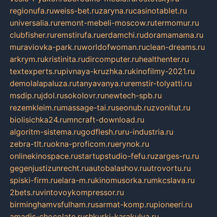
regionufa.ru
weiss-bet.ru
zaryna.ru
casinotablet.ru
universalia.ru
remont-mebeli-moscow.ru
termomur.ru
clubfisher.ru
remstirufa.ru
erdamchi.ru
doramamama.ru
muraviovka-park.ru
worldofwoman.ru
clean-dreams.ru
arkrym.ru
kristinita.ru
dircomputer.ru
healthenter.ru
textexperts.ru
pivnaya-kruzhka.ru
kinofilmy-2021.ru
demolalapaluza.ru
tanyavanya.ru
remstir-tolyatti.ru
msdip.ru
jdol.ru
sokolovr.ru
newtech-spb.ru
rezemkleim.ru
massage-tai.ru
seonub.ru
zvonitut.ru
biolisichka24.ru
mncraft-download.ru
algoritm-sistema.ru
godflesh.ru
ru-industria.ru
zebra-tlt.ru
okna-proficom.ru
erynok.ru
onlinekinospace.ru
startupstudio-fefu.ru
zarges-ru.ru
gegenjustizunrecht.ru
autobalashov.ru
utrovortu.ru
spiski-firm.ru
elara-m.ru
kinomusorka.ru
mkcslava.ru
2bets.ru
vintovoykompressor.ru
birminghamvsfulham.ru
sarmat-komp.ru
pioneeri.ru
amadis-chocolate.ru
shkurki-karakulya.ru