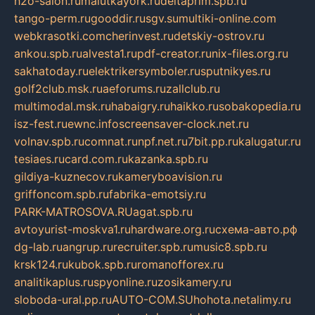
h2o-salon.ru
malutkayork.ru
deltaprim.spb.ru
tango-perm.ru
gooddir.ru
sgv.su
multiki-online.com
webkrasotki.com
cherinvest.ru
detskiy-ostrov.ru
ankou.spb.ru
alvesta1.ru
pdf-creator.ru
nix-files.org.ru
sakhatoday.ru
elektrikersymboler.ru
sputnikyes.ru
golf2club.msk.ru
aeforums.ru
zallclub.ru
multimodal.msk.ru
habaigry.ru
haikko.ru
sobakopedia.ru
isz-fest.ru
ewnc.info
screensaver-clock.net.ru
volnav.spb.ru
comnat.ru
npf.net.ru
7bit.pp.ru
kalugatur.ru
tesiaes.ru
card.com.ru
kazanka.spb.ru
gildiya-kuznecov.ru
kameryboavision.ru
griffoncom.spb.ru
fabrika-emotsiy.ru
PARK-MATROSOVA.RU
agat.spb.ru
avtoyurist-moskva1.ru
hardware.org.ru
схема-авто.рф
dg-lab.ru
angrup.ru
recruiter.spb.ru
music8.spb.ru
krsk124.ru
kubok.spb.ru
romanofforex.ru
analitikaplus.ru
spyonline.ru
zosikamery.ru
sloboda-ural.pp.ru
AUTO-COM.SU
hohota.net
alimy.ru