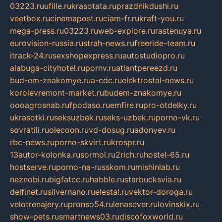
03223.ru
ufille.ru
krasotata.ru
prazdnikdushi.ru
veetbox.ru
cinemapost.ru
ciam-fr.ru
kraft-you.ru
mega-press.ru
03223.ru
web-explore.ru
rastenuya.ru
eurovision-russia.ru
strah-news.ru
freeride-team.ru
itrack-24.ru
sexshopexpress.ru
autostudiopro.ru
alabuga-cityhotel.ru
pornv.ru
atlantpereezd.ru
bud-em-znakomye.ru
a-cdc.ru
elektrostal-news.ru
korolevremont-market.ru
budem-znakomye.ru
oooagrosnab.ru
fpodaso.ru
emfire.ru
pro-otdelky.ru
ukrasotki.ru
seksuzbek.ru
seks-uzbek.ru
porno-vk.ru
sovratili.ru
olecoon.ru
vd-dosug.ru
adonyev.ru
rbc-news.ru
porno-skvirt.ru
krospr.ru
13autor-kolonka.ru
sormol.ru
2rich.ru
hostel-65.ru
hostserve.ru
porno-na-russkom.ru
mishinlab.ru
neznobi.ru
bigfatcc.ru
habble.ru
starbucksvia.ru
delfinet.ru
silvernano.ru
elestal.ru
vektor-doroga.ru
velotrenajery.ru
pronso54.ru
lenasever.ru
lovinskix.ru
show-pets.ru
smartnews03.ru
discofoxworld.ru