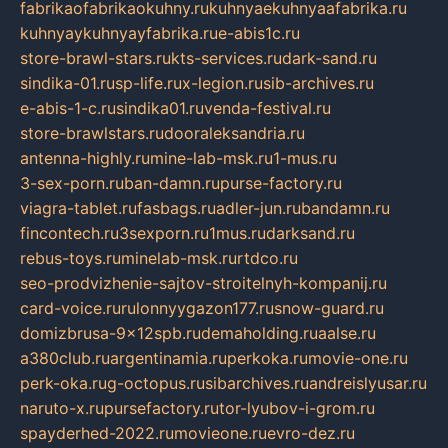
fabrikaofabrikaokuhny.ru
kuhnyaekuhnyaafabrika.ru
kuhnyaykuhnyayfabrika.ru
e-abis1c.ru
store-brawl-stars.ru
kts-services.ru
dark-sand.ru
sindika-01.ru
sp-life.ru
x-legion.ru
sib-archives.ru
e-abis-1-c.ru
sindika01.ru
venda-festival.ru
store-brawlstars.ru
dooraleksandria.ru
antenna-highly.ru
mine-lab-msk.ru
1-mus.ru
3-sex-porn.ru
ban-damn.ru
purse-factory.ru
viagra-tablet.ru
fasbags.ru
adler-jun.ru
bandamn.ru
fincontech.ru
3sexporn.ru
1mus.ru
darksand.ru
rebus-toys.ru
minelab-msk.ru
rtdco.ru
seo-prodvizhenie-sajtov-stroitelnyh-kompanij.ru
card-voice.ru
rulonnyygazon177.ru
snow-guard.ru
domizbrusa-9x12spb.ru
demaholding.ru
aalse.ru
a380club.ru
argentinamia.ru
perkoka.ru
movie-one.ru
perk-oka.ru
g-octopus.ru
sibarchives.ru
andreislyusar.ru
naruto-x.ru
pursefactory.ru
tor-lyubov-i-grom.ru
spayderhed-2022.ru
movieone.ru
evro-dez.ru