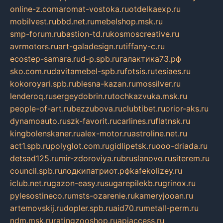
online-z.com
aromat-vostoka.ru
otdelkaexp.ru
mobilvest.ru
bbd.net.ru
mebelshop.msk.ru
smp-forum.ru
bastion-td.ru
kosmoscreative.ru
avrmotors.ru
art-galadesign.ru
tiffany-c.ru
ecostep-samara.ru
d-p.spb.ru
галактика73.рф
sko.com.ru
davitamebel-spb.ru
fotsis.ru
tesiaes.ru
kokoroyari.spb.ru
blesna-kazan.ru
mossilver.ru
lenderoq.ru
sergeydobrin.ru
tochkazvuka.msk.ru
people-of-art.ru
bezzubova.ru
clubtibet.ru
orior-aks.ru
dynamoauto.ru
szk-favorit.ru
carlines.ru
flatnsk.ru
kingbolenskaner.ru
alex-motor.ru
astroline.net.ru
act1.spb.ru
polyglot.com.ru
gidlipetsk.ru
ooo-driada.ru
detsad125.ru
mir-zdoroviya.ru
bruslanovo.ru
siterem.ru
council.spb.ru
лодкипатриот.рф
kafekolizey.ru
iclub.net.ru
gazon-easy.ru
sugarepilekb.ru
grinox.ru
pylesostineco.ru
msts-ozarenie.ru
kameryjooan.ru
artemovskij.ru
dopler.spb.ru
aid70.ru
metall-perm.ru
ndm.msk.ru
ratingzooshop.ru
apiaccess.ru