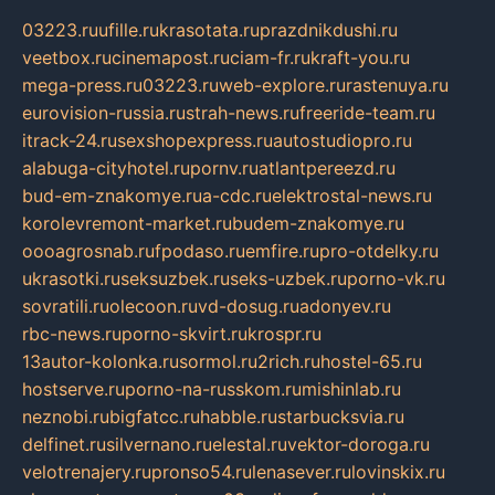
03223.ru
ufille.ru
krasotata.ru
prazdnikdushi.ru
veetbox.ru
cinemapost.ru
ciam-fr.ru
kraft-you.ru
mega-press.ru
03223.ru
web-explore.ru
rastenuya.ru
eurovision-russia.ru
strah-news.ru
freeride-team.ru
itrack-24.ru
sexshopexpress.ru
autostudiopro.ru
alabuga-cityhotel.ru
pornv.ru
atlantpereezd.ru
bud-em-znakomye.ru
a-cdc.ru
elektrostal-news.ru
korolevremont-market.ru
budem-znakomye.ru
oooagrosnab.ru
fpodaso.ru
emfire.ru
pro-otdelky.ru
ukrasotki.ru
seksuzbek.ru
seks-uzbek.ru
porno-vk.ru
sovratili.ru
olecoon.ru
vd-dosug.ru
adonyev.ru
rbc-news.ru
porno-skvirt.ru
krospr.ru
13autor-kolonka.ru
sormol.ru
2rich.ru
hostel-65.ru
hostserve.ru
porno-na-russkom.ru
mishinlab.ru
neznobi.ru
bigfatcc.ru
habble.ru
starbucksvia.ru
delfinet.ru
silvernano.ru
elestal.ru
vektor-doroga.ru
velotrenajery.ru
pronso54.ru
lenasever.ru
lovinskix.ru