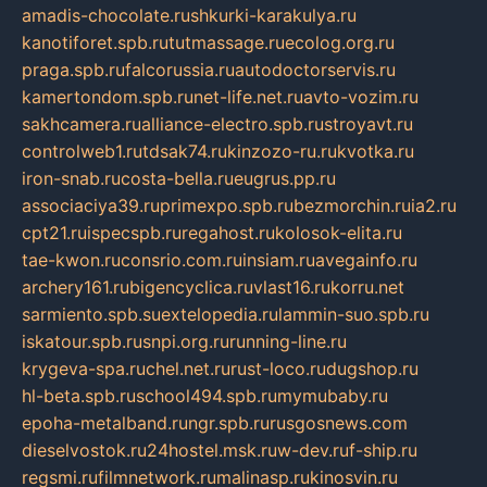
amadis-chocolate.ru
shkurki-karakulya.ru
kanotiforet.spb.ru
tutmassage.ru
ecolog.org.ru
praga.spb.ru
falcorussia.ru
autodoctorservis.ru
kamertondom.spb.ru
net-life.net.ru
avto-vozim.ru
sakhcamera.ru
alliance-electro.spb.ru
stroyavt.ru
controlweb1.ru
tdsak74.ru
kinzozo-ru.ru
kvotka.ru
iron-snab.ru
costa-bella.ru
eugrus.pp.ru
associaciya39.ru
primexpo.spb.ru
bezmorchin.ru
ia2.ru
cpt21.ru
ispecspb.ru
regahost.ru
kolosok-elita.ru
tae-kwon.ru
consrio.com.ru
insiam.ru
avegainfo.ru
archery161.ru
bigencyclica.ru
vlast16.ru
korru.net
sarmiento.spb.su
extelopedia.ru
lammin-suo.spb.ru
iskatour.spb.ru
snpi.org.ru
running-line.ru
krygeva-spa.ru
chel.net.ru
rust-loco.ru
dugshop.ru
hl-beta.spb.ru
school494.spb.ru
mymubaby.ru
epoha-metalband.ru
ngr.spb.ru
rusgosnews.com
dieselvostok.ru
24hostel.msk.ru
w-dev.ru
f-ship.ru
regsmi.ru
filmnetwork.ru
malinasp.ru
kinosvin.ru