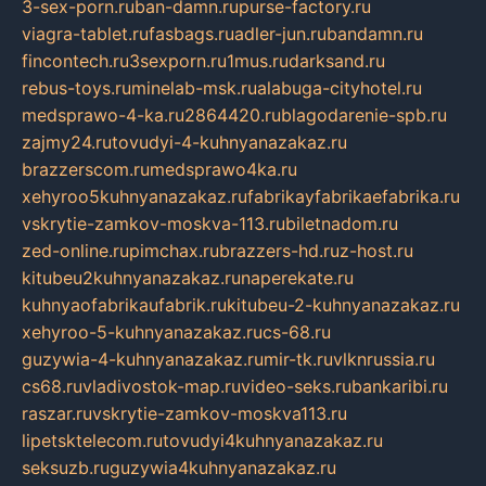
3-sex-porn.ru
ban-damn.ru
purse-factory.ru
viagra-tablet.ru
fasbags.ru
adler-jun.ru
bandamn.ru
fincontech.ru
3sexporn.ru
1mus.ru
darksand.ru
rebus-toys.ru
minelab-msk.ru
alabuga-cityhotel.ru
medsprawo-4-ka.ru
2864420.ru
blagodarenie-spb.ru
zajmy24.ru
tovudyi-4-kuhnyanazakaz.ru
brazzerscom.ru
medsprawo4ka.ru
xehyroo5kuhnyanazakaz.ru
fabrikayfabrikaefabrika.ru
vskrytie-zamkov-moskva-113.ru
biletnadom.ru
zed-online.ru
pimchax.ru
brazzers-hd.ru
z-host.ru
kitubeu2kuhnyanazakaz.ru
naperekate.ru
kuhnyaofabrikaufabrik.ru
kitubeu-2-kuhnyanazakaz.ru
xehyroo-5-kuhnyanazakaz.ru
cs-68.ru
guzywia-4-kuhnyanazakaz.ru
mir-tk.ru
vlknrussia.ru
cs68.ru
vladivostok-map.ru
video-seks.ru
bankaribi.ru
raszar.ru
vskrytie-zamkov-moskva113.ru
lipetsktelecom.ru
tovudyi4kuhnyanazakaz.ru
seksuzb.ru
guzywia4kuhnyanazakaz.ru