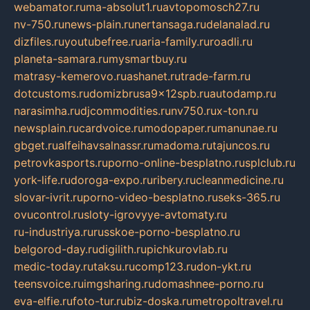
webamator.ru
ma-absolut1.ru
avtopomosch27.ru
nv-750.ru
news-plain.ru
nertansaga.ru
delanalad.ru
dizfiles.ru
youtubefree.ru
aria-family.ru
roadli.ru
planeta-samara.ru
mysmartbuy.ru
matrasy-kemerovo.ru
ashanet.ru
trade-farm.ru
dotcustoms.ru
domizbrusa9x12spb.ru
autodamp.ru
narasimha.ru
djcommodities.ru
nv750.ru
x-ton.ru
newsplain.ru
cardvoice.ru
modopaper.ru
manunae.ru
gbget.ru
alfeihavsalnassr.ru
madoma.ru
tajuncos.ru
petrovkasports.ru
porno-online-besplatno.ru
splclub.ru
york-life.ru
doroga-expo.ru
ribery.ru
cleanmedicine.ru
slovar-ivrit.ru
porno-video-besplatno.ru
seks-365.ru
ovucontrol.ru
sloty-igrovyye-avtomaty.ru
ru-industriya.ru
russkoe-porno-besplatno.ru
belgorod-day.ru
digilith.ru
pichkurovlab.ru
medic-today.ru
taksu.ru
comp123.ru
don-ykt.ru
teensvoice.ru
imgsharing.ru
domashnee-porno.ru
eva-elfie.ru
foto-tur.ru
biz-doska.ru
metropoltravel.ru