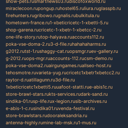
show-pets.ru
smartnews03.ru
discofoxworld.ru
miraclecoon.ru
pongup.ru
hostel65.ru
liura.ru
glasspb.ru
firehunters.ru
gribowo.ru
gnalis.ru
bulkitula.ru
hometown-france.ru
1-xbeticricetc-1-xbetti-5.ru
shop-garena.ru
cricetc-1-xbetr-1-xbetcc-2.ru
one-life-story.ru
top-halyava.ru
accounts112.ru
poka-vse-doma-2.ru
3-d-file.ru
hahahaharms.ru
g2012.ru
tst-1.ru
shaggy-cat.ru
opsmgr.ru
ev-gallery.ru
g-2012.ru
ops-mgr.ru
accounts-112.ru
csm-demo.ru
poka-vse-doma2.ru
airgungames.ru
allseo-host.ru
tehosmotre.ru
varieta-yug.ru
cricetc1xbetr1xbetcc2.ru
raytor-d.ru
atillagunn.ru
3d-file.ru
1xbeticricetc1xbetti5.ru
uafoot-statti.ru
e-abis1c.ru
store-brawl-stars.ru
kts-services.ru
dark-sand.ru
sindika-01.ru
sp-life.ru
x-legion.ru
sib-archives.ru
e-abis-1-c.ru
sindika01.ru
venda-festival.ru
store-brawlstars.ru
dooraleksandria.ru
antenna-highly.ru
mine-lab-msk.ru
1-mus.ru