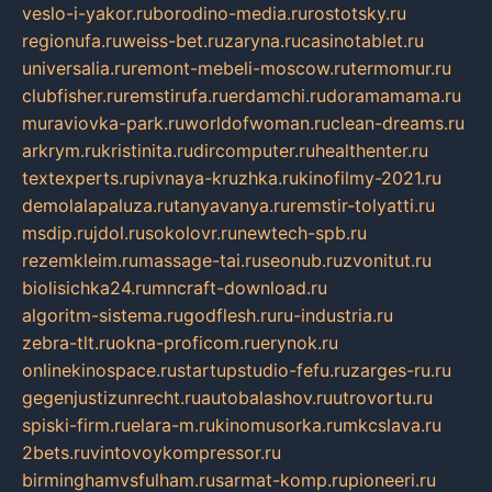
veslo-i-yakor.ru
borodino-media.ru
rostotsky.ru
regionufa.ru
weiss-bet.ru
zaryna.ru
casinotablet.ru
universalia.ru
remont-mebeli-moscow.ru
termomur.ru
clubfisher.ru
remstirufa.ru
erdamchi.ru
doramamama.ru
muraviovka-park.ru
worldofwoman.ru
clean-dreams.ru
arkrym.ru
kristinita.ru
dircomputer.ru
healthenter.ru
textexperts.ru
pivnaya-kruzhka.ru
kinofilmy-2021.ru
demolalapaluza.ru
tanyavanya.ru
remstir-tolyatti.ru
msdip.ru
jdol.ru
sokolovr.ru
newtech-spb.ru
rezemkleim.ru
massage-tai.ru
seonub.ru
zvonitut.ru
biolisichka24.ru
mncraft-download.ru
algoritm-sistema.ru
godflesh.ru
ru-industria.ru
zebra-tlt.ru
okna-proficom.ru
erynok.ru
onlinekinospace.ru
startupstudio-fefu.ru
zarges-ru.ru
gegenjustizunrecht.ru
autobalashov.ru
utrovortu.ru
spiski-firm.ru
elara-m.ru
kinomusorka.ru
mkcslava.ru
2bets.ru
vintovoykompressor.ru
birminghamvsfulham.ru
sarmat-komp.ru
pioneeri.ru