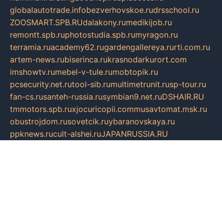
globalautotrade.info
bezverhovskoe.ru
drsschool.ru
ZOOSMART.SPB.RU
dalakony.ru
medikijob.ru
remontt.spb.ru
photostudia.spb.ru
myragon.ru
terramia.ru
academy62.ru
gardengallereya.ru
rti.com.ru
artem-news.ru
biserinca.ru
krasnodarkurort.com
imshowtv.ru
mebel-v-tule.ru
mobtopik.ru
pcsecurity.net.ru
tool-sib.ru
multimetrunit.ru
sp-tour.ru
fan-cs.ru
santeh-russia.ru
symbian9.net.ru
DSHAIR.RU
tmmotors.spb.ru
xjocuricopii.com
musavtomat.msk.ru
obustrojdom.ru
sovetcik.ru
ybaranovskaya.ru
ppknews.ru
cult-alshei.ru
JAPANRUSSIA.RU
proekciyamebel.ru
imper-finans.ru
rim.org.ru
glamourai.ru
brassminus.ru
zabor-pro.ru
ftn.pp.ru
dorogoe58.ru
laimengpacker.ru
kuzova-zapchasti.ru
sageerp.ru
taxodrom.ru
dsrazvitie.ru
hardcity.net.ru
ratinghomegames.ru
topservice25.ru
gubernyan.ru
gtglasslined.ru
ii4.ru
tssport.spb.ru
andorra24.com
blackwallstreet.ru
oboimos.ru
optim-doors.com.ru