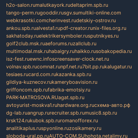
h2o-salon.ru
malutkayork.ru
deltaprim.spb.ru
tango-perm.ru
gooddir.ru
sgv.su
multiki-online.com
webkrasotki.com
cherinvest.ru
detskiy-ostrov.ru
ankou.spb.ru
alvesta1.ru
pdf-creator.ru
nix-files.org.ru
sakhatoday.ru
elektrikersymboler.ru
sputnikyes.ru
golf2club.msk.ru
aeforums.ru
zallclub.ru
multimodal.msk.ru
habaigry.ru
haikko.ru
sobakopedia.ru
isz-fest.ru
ewnc.info
screensaver-clock.net.ru
volnav.spb.ru
comnat.ru
npf.net.ru
7bit.pp.ru
kalugatur.ru
tesiaes.ru
card.com.ru
kazanka.spb.ru
gildiya-kuznecov.ru
kameryboavision.ru
griffoncom.spb.ru
fabrika-emotsiy.ru
PARK-MATROSOVA.RU
agat.spb.ru
avtoyurist-moskva1.ru
hardware.org.ru
схема-авто.рф
dg-lab.ru
angrup.ru
recruiter.spb.ru
music8.spb.ru
krsk124.ru
kubok.spb.ru
romanofforex.ru
analitikaplus.ru
spyonline.ru
zosikamery.ru
sloboda-ural.pp.ru
AUTO-COM.SU
hohota.net
alimy.ru