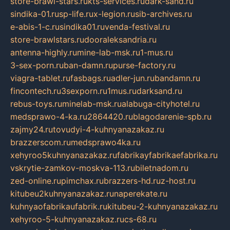
store-brawl-stars.ru
kts-services.ru
dark-sand.ru
sindika-01.ru
sp-life.ru
x-legion.ru
sib-archives.ru
e-abis-1-c.ru
sindika01.ru
venda-festival.ru
store-brawlstars.ru
dooraleksandria.ru
antenna-highly.ru
mine-lab-msk.ru
1-mus.ru
3-sex-porn.ru
ban-damn.ru
purse-factory.ru
viagra-tablet.ru
fasbags.ru
adler-jun.ru
bandamn.ru
fincontech.ru
3sexporn.ru
1mus.ru
darksand.ru
rebus-toys.ru
minelab-msk.ru
alabuga-cityhotel.ru
medsprawo-4-ka.ru
2864420.ru
blagodarenie-spb.ru
zajmy24.ru
tovudyi-4-kuhnyanazakaz.ru
brazzerscom.ru
medsprawo4ka.ru
xehyroo5kuhnyanazakaz.ru
fabrikayfabrikaefabrika.ru
vskrytie-zamkov-moskva-113.ru
biletnadom.ru
zed-online.ru
pimchax.ru
brazzers-hd.ru
z-host.ru
kitubeu2kuhnyanazakaz.ru
naperekate.ru
kuhnyaofabrikaufabrik.ru
kitubeu-2-kuhnyanazakaz.ru
xehyroo-5-kuhnyanazakaz.ru
cs-68.ru