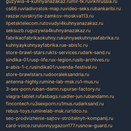
guzywia-4-kuhnyanazakaz.ru
mir-tk.ru
vlknrussia.ru
cs68.ru
vladivostok-map.ru
video-seks.ru
bankaribi.ru
raszar.ru
vskrytie-zamkov-moskva113.ru
lipetsktelecom.ru
tovudyi4kuhnyanazakaz.ru
seksuzb.ru
guzywia4kuhnyanazakaz.ru
fabrikaofabrikaokuhny.ru
kuhnyaekuhnyaafabrika.ru
kuhnyaykuhnyayfabrika.ru
e-abis1c.ru
store-brawl-stars.ru
kts-services.ru
dark-sand.ru
sindika-01.ru
sp-life.ru
x-legion.ru
sib-archives.ru
e-abis-1-c.ru
sindika01.ru
venda-festival.ru
store-brawlstars.ru
dooraleksandria.ru
antenna-highly.ru
mine-lab-msk.ru
1-mus.ru
3-sex-porn.ru
ban-damn.ru
purse-factory.ru
viagra-tablet.ru
fasbags.ru
adler-jun.ru
bandamn.ru
fincontech.ru
3sexporn.ru
1mus.ru
darksand.ru
rebus-toys.ru
minelab-msk.ru
rtdco.ru
seo-prodvizhenie-sajtov-stroitelnyh-kompanij.ru
card-voice.ru
rulonnyygazon177.ru
snow-guard.ru