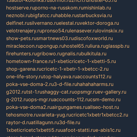
hostserve.ru
porno-na-russkom.ru
mishinlab.ru
neznobi.ru
bigfatcc.ru
habble.ru
starbucksvia.ru
delfinet.ru
silvernano.ru
elestal.ru
vektor-doroga.ru
velotrenajery.ru
pronso54.ru
lenasever.ru
lovinskix.ru
show-pets.ru
smartnews03.ru
discofoxworld.ru
miraclecoon.ru
pongup.ru
hostel65.ru
liura.ru
glasspb.ru
firehunters.ru
gribowo.ru
gnalis.ru
bulkitula.ru
hometown-france.ru
1-xbeticricetc-1-xbetti-5.ru
shop-garena.ru
cricetc-1-xbetr-1-xbetcc-2.ru
one-life-story.ru
top-halyava.ru
accounts112.ru
poka-vse-doma-2.ru
3-d-file.ru
hahahaharms.ru
g2012.ru
tst-1.ru
shaggy-cat.ru
opsmgr.ru
ev-gallery.ru
g-2012.ru
ops-mgr.ru
accounts-112.ru
csm-demo.ru
poka-vse-doma2.ru
airgungames.ru
allseo-host.ru
tehosmotre.ru
varieta-yug.ru
cricetc1xbetr1xbetcc2.ru
raytor-d.ru
atillagunn.ru
3d-file.ru
1xbeticricetc1xbetti5.ru
uafoot-statti.ru
e-abis1c.ru