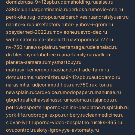
domizbrusa-9x12spb.ru
demaholding.ru
aalse.ru
a380club.ru
argentinamia.ru
perkoka.ru
movie-one.ru
perk-oka.ru
g-octopus.ru
sibarchives.ru
andreislyusar.ru
naruto-x.ru
pursefactory.ru
tor-lyubov-i-grom.ru
spayderhed-2022.ru
movieone.ru
evro-dez.ru
webamator.ru
ma-absolut1.ru
avtopomosch27.ru
nv-750.ru
news-plain.ru
nertansaga.ru
delanalad.ru
dizfiles.ru
youtubefree.ru
aria-family.ru
roadli.ru
planeta-samara.ru
mysmartbuy.ru
matrasy-kemerovo.ru
ashanet.ru
trade-farm.ru
dotcustoms.ru
domizbrusa9x12spb.ru
autodamp.ru
narasimha.ru
djcommodities.ru
nv750.ru
x-ton.ru
newsplain.ru
cardvoice.ru
modopaper.ru
manunae.ru
gbget.ru
alfeihavsalnassr.ru
madoma.ru
tajuncos.ru
petrovkasports.ru
porno-online-besplatno.ru
splclub.ru
york-life.ru
doroga-expo.ru
ribery.ru
cleanmedicine.ru
slovar-ivrit.ru
porno-video-besplatno.ru
seks-365.ru
ovucontrol.ru
sloty-igrovyye-avtomaty.ru