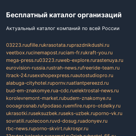
Бесплатный каталог организаций
Актуальный каталог компаний по всей России
03223.ru
ufille.ru
krasotata.ru
prazdnikdushi.ru
veetbox.ru
cinemapost.ru
ciam-fr.ru
kraft-you.ru
mega-press.ru
03223.ru
web-explore.ru
rastenuya.ru
eurovision-russia.ru
strah-news.ru
freeride-team.ru
itrack-24.ru
sexshopexpress.ru
autostudiopro.ru
alabuga-cityhotel.ru
pornv.ru
atlantpereezd.ru
bud-em-znakomye.ru
a-cdc.ru
elektrostal-news.ru
korolevremont-market.ru
budem-znakomye.ru
oooagrosnab.ru
fpodaso.ru
emfire.ru
pro-otdelky.ru
ukrasotki.ru
seksuzbek.ru
seks-uzbek.ru
porno-vk.ru
sovratili.ru
olecoon.ru
vd-dosug.ru
adonyev.ru
rbc-news.ru
porno-skvirt.ru
krospr.ru
13autor-kolonka.ru
sormol.ru
2rich.ru
hostel-65.ru