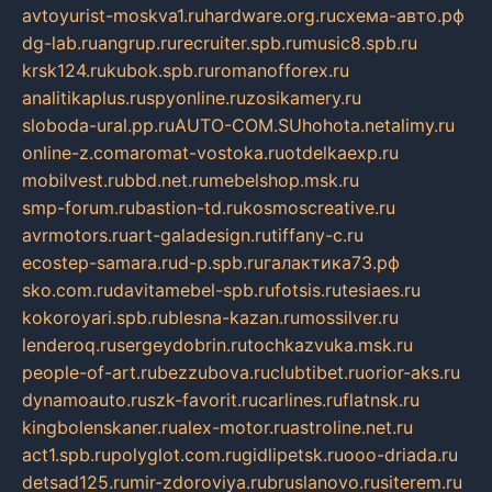
avtoyurist-moskva1.ru
hardware.org.ru
схема-авто.рф
dg-lab.ru
angrup.ru
recruiter.spb.ru
music8.spb.ru
krsk124.ru
kubok.spb.ru
romanofforex.ru
analitikaplus.ru
spyonline.ru
zosikamery.ru
sloboda-ural.pp.ru
AUTO-COM.SU
hohota.net
alimy.ru
online-z.com
aromat-vostoka.ru
otdelkaexp.ru
mobilvest.ru
bbd.net.ru
mebelshop.msk.ru
smp-forum.ru
bastion-td.ru
kosmoscreative.ru
avrmotors.ru
art-galadesign.ru
tiffany-c.ru
ecostep-samara.ru
d-p.spb.ru
галактика73.рф
sko.com.ru
davitamebel-spb.ru
fotsis.ru
tesiaes.ru
kokoroyari.spb.ru
blesna-kazan.ru
mossilver.ru
lenderoq.ru
sergeydobrin.ru
tochkazvuka.msk.ru
people-of-art.ru
bezzubova.ru
clubtibet.ru
orior-aks.ru
dynamoauto.ru
szk-favorit.ru
carlines.ru
flatnsk.ru
kingbolenskaner.ru
alex-motor.ru
astroline.net.ru
act1.spb.ru
polyglot.com.ru
gidlipetsk.ru
ooo-driada.ru
detsad125.ru
mir-zdoroviya.ru
bruslanovo.ru
siterem.ru