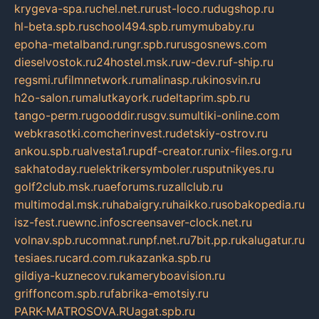
krygeva-spa.ru
chel.net.ru
rust-loco.ru
dugshop.ru
hl-beta.spb.ru
school494.spb.ru
mymubaby.ru
epoha-metalband.ru
ngr.spb.ru
rusgosnews.com
dieselvostok.ru
24hostel.msk.ru
w-dev.ru
f-ship.ru
regsmi.ru
filmnetwork.ru
malinasp.ru
kinosvin.ru
h2o-salon.ru
malutkayork.ru
deltaprim.spb.ru
tango-perm.ru
gooddir.ru
sgv.su
multiki-online.com
webkrasotki.com
cherinvest.ru
detskiy-ostrov.ru
ankou.spb.ru
alvesta1.ru
pdf-creator.ru
nix-files.org.ru
sakhatoday.ru
elektrikersymboler.ru
sputnikyes.ru
golf2club.msk.ru
aeforums.ru
zallclub.ru
multimodal.msk.ru
habaigry.ru
haikko.ru
sobakopedia.ru
isz-fest.ru
ewnc.info
screensaver-clock.net.ru
volnav.spb.ru
comnat.ru
npf.net.ru
7bit.pp.ru
kalugatur.ru
tesiaes.ru
card.com.ru
kazanka.spb.ru
gildiya-kuznecov.ru
kameryboavision.ru
griffoncom.spb.ru
fabrika-emotsiy.ru
PARK-MATROSOVA.RU
agat.spb.ru