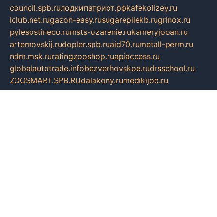
council.spb.ru
лодкипатриот.рф
kafekolizey.ru
iclub.net.ru
gazon-easy.ru
sugarepilekb.ru
grinox.ru
pylesostineco.ru
msts-ozarenie.ru
kameryjooan.ru
artemovskij.ru
dopler.spb.ru
aid70.ru
metall-perm.ru
ndm.msk.ru
ratingzooshop.ru
apiaccess.ru
globalautotrade.info
bezverhovskoe.ru
drsschool.ru
ZOOSMART.SPB.RU
dalakony.ru
medikijob.ru
remontt.spb.ru
photostudia.spb.ru
myragon.ru
terramia.ru
academy62.ru
gardengallereya.ru
rti.com.ru
artem-news.ru
biserinca.ru
krasnodarkurort.com
imshowtv.ru
mebel-v-tule.ru
mobtopik.ru
pcsecurity.net.ru
tool-sib.ru
multimetrunit.ru
sp-tour.ru
fan-cs.ru
santeh-russia.ru
symbian9.net.ru
DSHAIR.RU
tmmotors.spb.ru
xjocuricopii.com
musavtomat.msk.ru
obustrojdom.ru
sovetcik.ru
ybaranovskaya.ru
ppknews.ru
cult-alshei.ru
JAPANRUSSIA.RU
proekciyamebel.ru
imper-finans.ru
rim.org.ru
glamourai.ru
brassminus.ru
zabor-pro.ru
ftn.pp.ru