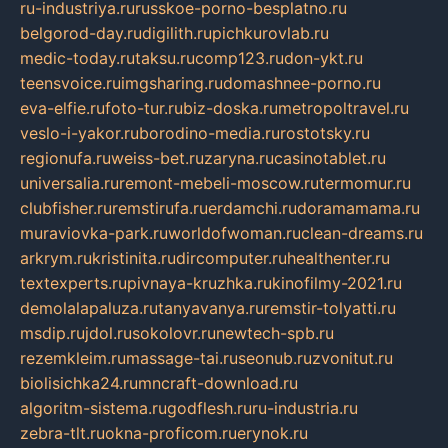
ru-industriya.ru
russkoe-porno-besplatno.ru
belgorod-day.ru
digilith.ru
pichkurovlab.ru
medic-today.ru
taksu.ru
comp123.ru
don-ykt.ru
teensvoice.ru
imgsharing.ru
domashnee-porno.ru
eva-elfie.ru
foto-tur.ru
biz-doska.ru
metropoltravel.ru
veslo-i-yakor.ru
borodino-media.ru
rostotsky.ru
regionufa.ru
weiss-bet.ru
zaryna.ru
casinotablet.ru
universalia.ru
remont-mebeli-moscow.ru
termomur.ru
clubfisher.ru
remstirufa.ru
erdamchi.ru
doramamama.ru
muraviovka-park.ru
worldofwoman.ru
clean-dreams.ru
arkrym.ru
kristinita.ru
dircomputer.ru
healthenter.ru
textexperts.ru
pivnaya-kruzhka.ru
kinofilmy-2021.ru
demolalapaluza.ru
tanyavanya.ru
remstir-tolyatti.ru
msdip.ru
jdol.ru
sokolovr.ru
newtech-spb.ru
rezemkleim.ru
massage-tai.ru
seonub.ru
zvonitut.ru
biolisichka24.ru
mncraft-download.ru
algoritm-sistema.ru
godflesh.ru
ru-industria.ru
zebra-tlt.ru
okna-proficom.ru
erynok.ru