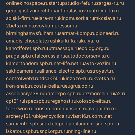
onlinekinospace.ru
startupstudio-fefu.ru
zarges-ru.ru
gegenjustizunrecht.ru
autobalashov.ru
utrovortu.ru
spiski-firm.ru
elara-m.ru
kinomusorka.ru
mkcslava.ru
2bets.ru
vintovoykompressor.ru
birminghamvsfulham.ru
sarmat-komp.ru
pioneeri.ru
amadis-chocolate.ru
shkurki-karakulya.ru
kanotiforet.spb.ru
tutmassage.ru
ecolog.org.ru
praga.spb.ru
falcorussia.ru
autodoctorservis.ru
kamertondom.spb.ru
net-life.net.ru
avto-vozim.ru
sakhcamera.ru
alliance-electro.spb.ru
stroyavt.ru
controlweb1.ru
tdsak74.ru
kinzozo-ru.ru
kvotka.ru
iron-snab.ru
costa-bella.ru
eugrus.pp.ru
associaciya39.ru
primexpo.spb.ru
bezmorchin.ru
ia2.ru
cpt21.ru
ispecspb.ru
regahost.ru
kolosok-elita.ru
tae-kwon.ru
consrio.com.ru
insiam.ru
avegainfo.ru
archery161.ru
bigencyclica.ru
vlast16.ru
korru.net
sarmiento.spb.su
extelopedia.ru
lammin-suo.spb.ru
iskatour.spb.ru
snpi.org.ru
running-line.ru