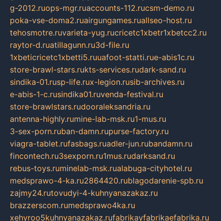
g-2012.ru
ops-mgr.ru
accounts-112.ru
csm-demo.ru
poka-vse-doma2.ru
airgungames.ru
allseo-host.ru
tehosmotre.ru
varieta-yug.ru
cricetc1xbetr1xbetcc2.ru
raytor-d.ru
atillagunn.ru
3d-file.ru
1xbeticricetc1xbetti5.ru
uafoot-statti.ru
e-abis1c.ru
store-brawl-stars.ru
kts-services.ru
dark-sand.ru
sindika-01.ru
sp-life.ru
x-legion.ru
sib-archives.ru
e-abis-1-c.ru
sindika01.ru
venda-festival.ru
store-brawlstars.ru
dooraleksandria.ru
antenna-highly.ru
mine-lab-msk.ru
1-mus.ru
3-sex-porn.ru
ban-damn.ru
purse-factory.ru
viagra-tablet.ru
fasbags.ru
adler-jun.ru
bandamn.ru
fincontech.ru
3sexporn.ru
1mus.ru
darksand.ru
rebus-toys.ru
minelab-msk.ru
alabuga-cityhotel.ru
medsprawo-4-ka.ru
2864420.ru
blagodarenie-spb.ru
zajmy24.ru
tovudyi-4-kuhnyanazakaz.ru
brazzerscom.ru
medsprawo4ka.ru
xehyroo5kuhnyanazakaz.ru
fabrikayfabrikaefabrika.ru