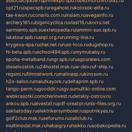
associaciya39.ru
primexpo.spb.ru
bezmorchin.ru
ia2.ru
cpt21.ru
ispecspb.ru
regahost.ru
kolosok-elita.ru
tae-kwon.ru
consrio.com.ru
insiam.ru
avegainfo.ru
archery161.ru
bigencyclica.ru
vlast16.ru
korru.net
sarmiento.spb.su
extelopedia.ru
lammin-suo.spb.ru
iskatour.spb.ru
snpi.org.ru
running-line.ru
krygeva-spa.ru
chel.net.ru
rust-loco.ru
dugshop.ru
hl-beta.spb.ru
school494.spb.ru
mymubaby.ru
epoha-metalband.ru
ngr.spb.ru
rusgosnews.com
dieselvostok.ru
24hostel.msk.ru
w-dev.ru
f-ship.ru
regsmi.ru
filmnetwork.ru
malinasp.ru
kinosvin.ru
h2o-salon.ru
malutkayork.ru
deltaprim.spb.ru
tango-perm.ru
gooddir.ru
sgv.su
multiki-online.com
webkrasotki.com
cherinvest.ru
detskiy-ostrov.ru
ankou.spb.ru
alvesta1.ru
pdf-creator.ru
nix-files.org.ru
sakhatoday.ru
elektrikersymboler.ru
sputnikyes.ru
golf2club.msk.ru
aeforums.ru
zallclub.ru
multimodal.msk.ru
habaigry.ru
haikko.ru
sobakopedia.ru