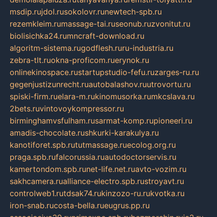
msdip.ru
jdol.ru
sokolovr.ru
newtech-spb.ru
rezemkleim.ru
massage-tai.ru
seonub.ru
zvonitut.ru
biolisichka24.ru
mncraft-download.ru
algoritm-sistema.ru
godflesh.ru
ru-industria.ru
zebra-tlt.ru
okna-proficom.ru
erynok.ru
onlinekinospace.ru
startupstudio-fefu.ru
zarges-ru.ru
gegenjustizunrecht.ru
autobalashov.ru
utrovortu.ru
spiski-firm.ru
elara-m.ru
kinomusorka.ru
mkcslava.ru
2bets.ru
vintovoykompressor.ru
birminghamvsfulham.ru
sarmat-komp.ru
pioneeri.ru
amadis-chocolate.ru
shkurki-karakulya.ru
kanotiforet.spb.ru
tutmassage.ru
ecolog.org.ru
praga.spb.ru
falcorussia.ru
autodoctorservis.ru
kamertondom.spb.ru
net-life.net.ru
avto-vozim.ru
sakhcamera.ru
alliance-electro.spb.ru
stroyavt.ru
controlweb1.ru
tdsak74.ru
kinzozo-ru.ru
kvotka.ru
iron-snab.ru
costa-bella.ru
eugrus.pp.ru