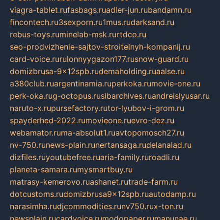
viagra-tablet.ru
fasbags.ru
adler-jun.ru
bandamn.ru
fincontech.ru
3sexporn.ru
1mus.ru
darksand.ru
rebus-toys.ru
minelab-msk.ru
rtdco.ru
seo-prodvizhenie-sajtov-stroitelnyh-kompanij.ru
card-voice.ru
rulonnyygazon177.ru
snow-guard.ru
domizbrusa-9x12spb.ru
demaholding.ru
aalse.ru
a380club.ru
argentinamia.ru
perkoka.ru
movie-one.ru
perk-oka.ru
g-octopus.ru
sibarchives.ru
andreislyusar.ru
naruto-x.ru
pursefactory.ru
tor-lyubov-i-grom.ru
spayderhed-2022.ru
movieone.ru
evro-dez.ru
webamator.ru
ma-absolut1.ru
avtopomosch27.ru
nv-750.ru
news-plain.ru
nertansaga.ru
delanalad.ru
dizfiles.ru
youtubefree.ru
aria-family.ru
roadli.ru
planeta-samara.ru
mysmartbuy.ru
matrasy-kemerovo.ru
ashanet.ru
trade-farm.ru
dotcustoms.ru
domizbrusa9x12spb.ru
autodamp.ru
narasimha.ru
djcommodities.ru
nv750.ru
x-ton.ru
newsplain.ru
cardvoice.ru
modopaper.ru
manunae.ru