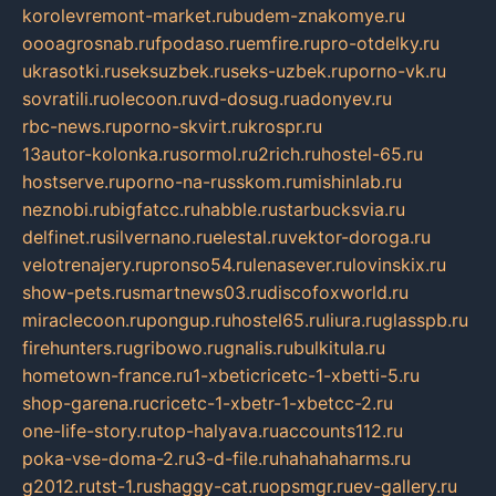
korolevremont-market.ru
budem-znakomye.ru
oooagrosnab.ru
fpodaso.ru
emfire.ru
pro-otdelky.ru
ukrasotki.ru
seksuzbek.ru
seks-uzbek.ru
porno-vk.ru
sovratili.ru
olecoon.ru
vd-dosug.ru
adonyev.ru
rbc-news.ru
porno-skvirt.ru
krospr.ru
13autor-kolonka.ru
sormol.ru
2rich.ru
hostel-65.ru
hostserve.ru
porno-na-russkom.ru
mishinlab.ru
neznobi.ru
bigfatcc.ru
habble.ru
starbucksvia.ru
delfinet.ru
silvernano.ru
elestal.ru
vektor-doroga.ru
velotrenajery.ru
pronso54.ru
lenasever.ru
lovinskix.ru
show-pets.ru
smartnews03.ru
discofoxworld.ru
miraclecoon.ru
pongup.ru
hostel65.ru
liura.ru
glasspb.ru
firehunters.ru
gribowo.ru
gnalis.ru
bulkitula.ru
hometown-france.ru
1-xbeticricetc-1-xbetti-5.ru
shop-garena.ru
cricetc-1-xbetr-1-xbetcc-2.ru
one-life-story.ru
top-halyava.ru
accounts112.ru
poka-vse-doma-2.ru
3-d-file.ru
hahahaharms.ru
g2012.ru
tst-1.ru
shaggy-cat.ru
opsmgr.ru
ev-gallery.ru