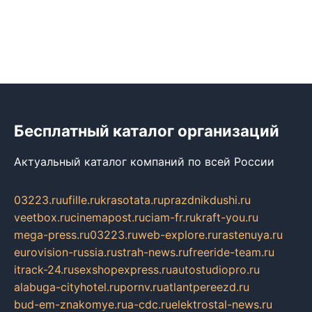
Бесплатный каталог организаций
Актуальный каталог компаний по всей России
03223.ru
ufille.ru
krasotata.ru
prazdnikdushi.ru
veetbox.ru
cinemapost.ru
ciam-fr.ru
kraft-you.ru
mega-press.ru
03223.ru
web-explore.ru
rastenuya.ru
eurovision-russia.ru
strah-news.ru
freeride-team.ru
itrack-24.ru
sexshopexpress.ru
autostudiopro.ru
alabuga-cityhotel.ru
pornv.ru
atlantpereezd.ru
bud-em-znakomye.ru
a-cdc.ru
elektrostal-news.ru