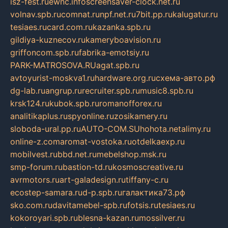
isz-fest.ru
ewnc.info
screensaver-clock.net.ru
volnav.spb.ru
comnat.ru
npf.net.ru
7bit.pp.ru
kalugatur.ru
tesiaes.ru
card.com.ru
kazanka.spb.ru
gildiya-kuznecov.ru
kameryboavision.ru
griffoncom.spb.ru
fabrika-emotsiy.ru
PARK-MATROSOVA.RU
agat.spb.ru
avtoyurist-moskva1.ru
hardware.org.ru
схема-авто.рф
dg-lab.ru
angrup.ru
recruiter.spb.ru
music8.spb.ru
krsk124.ru
kubok.spb.ru
romanofforex.ru
analitikaplus.ru
spyonline.ru
zosikamery.ru
sloboda-ural.pp.ru
AUTO-COM.SU
hohota.net
alimy.ru
online-z.com
aromat-vostoka.ru
otdelkaexp.ru
mobilvest.ru
bbd.net.ru
mebelshop.msk.ru
smp-forum.ru
bastion-td.ru
kosmoscreative.ru
avrmotors.ru
art-galadesign.ru
tiffany-c.ru
ecostep-samara.ru
d-p.spb.ru
галактика73.рф
sko.com.ru
davitamebel-spb.ru
fotsis.ru
tesiaes.ru
kokoroyari.spb.ru
blesna-kazan.ru
mossilver.ru