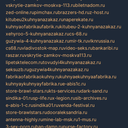
vskrytie-zamkov-moskva-113.ru
biletnadom.ru
zed-online.ru
pimchax.ru
brazzers-hd.ru
z-host.ru
kitubeu2kuhnyanazakaz.ru
naperekate.ru
kuhnyaofabrikaufabrik.ru
kitubeu-2-kuhnyanazakaz.ru
xehyroo-5-kuhnyanazakaz.ru
cs-68.ru
guzywia-4-kuhnyanazakaz.ru
mir-tk.ru
vlknrussia.ru
cs68.ru
vladivostok-map.ru
video-seks.ru
bankaribi.ru
raszar.ru
vskrytie-zamkov-moskva113.ru
lipetsktelecom.ru
tovudyi4kuhnyanazakaz.ru
seksuzb.ru
guzywia4kuhnyanazakaz.ru
fabrikaofabrikaokuhny.ru
kuhnyaekuhnyaafabrika.ru
kuhnyaykuhnyayfabrika.ru
e-abis1c.ru
store-brawl-stars.ru
kts-services.ru
dark-sand.ru
sindika-01.ru
sp-life.ru
x-legion.ru
sib-archives.ru
e-abis-1-c.ru
sindika01.ru
venda-festival.ru
store-brawlstars.ru
dooraleksandria.ru
antenna-highly.ru
mine-lab-msk.ru
1-mus.ru
3-sex-porn.ru
ban-damn.ru
purse-factory.ru