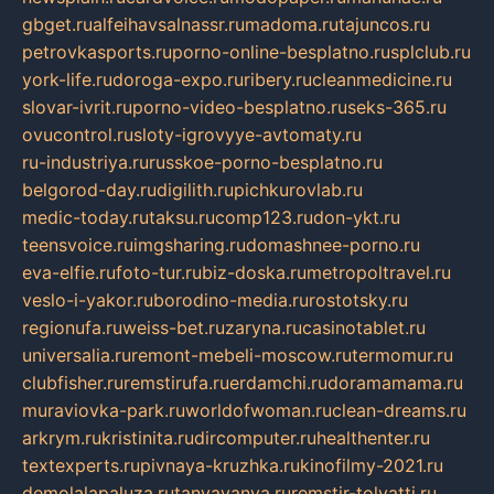
gbget.ru
alfeihavsalnassr.ru
madoma.ru
tajuncos.ru
petrovkasports.ru
porno-online-besplatno.ru
splclub.ru
york-life.ru
doroga-expo.ru
ribery.ru
cleanmedicine.ru
slovar-ivrit.ru
porno-video-besplatno.ru
seks-365.ru
ovucontrol.ru
sloty-igrovyye-avtomaty.ru
ru-industriya.ru
russkoe-porno-besplatno.ru
belgorod-day.ru
digilith.ru
pichkurovlab.ru
medic-today.ru
taksu.ru
comp123.ru
don-ykt.ru
teensvoice.ru
imgsharing.ru
domashnee-porno.ru
eva-elfie.ru
foto-tur.ru
biz-doska.ru
metropoltravel.ru
veslo-i-yakor.ru
borodino-media.ru
rostotsky.ru
regionufa.ru
weiss-bet.ru
zaryna.ru
casinotablet.ru
universalia.ru
remont-mebeli-moscow.ru
termomur.ru
clubfisher.ru
remstirufa.ru
erdamchi.ru
doramamama.ru
muraviovka-park.ru
worldofwoman.ru
clean-dreams.ru
arkrym.ru
kristinita.ru
dircomputer.ru
healthenter.ru
textexperts.ru
pivnaya-kruzhka.ru
kinofilmy-2021.ru
demolalapaluza.ru
tanyavanya.ru
remstir-tolyatti.ru