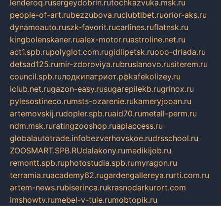
lenderoq.ru
sergeydobrin.ru
tochkazvuka.msk.ru
people-of-art.ru
bezzubova.ru
clubtibet.ru
orior-aks.ru
dynamoauto.ru
szk-favorit.ru
carlines.ru
flatnsk.ru
kingbolenskaner.ru
alex-motor.ru
astroline.net.ru
act1.spb.ru
polyglot.com.ru
gidlipetsk.ru
ooo-driada.ru
detsad125.ru
mir-zdoroviya.ru
bruslanovo.ru
siterem.ru
council.spb.ru
лодкипатриот.рф
kafekolizey.ru
iclub.net.ru
gazon-easy.ru
sugarepilekb.ru
grinox.ru
pylesostineco.ru
msts-ozarenie.ru
kameryjooan.ru
artemovskij.ru
dopler.spb.ru
aid70.ru
metall-perm.ru
ndm.msk.ru
ratingzooshop.ru
apiaccess.ru
globalautotrade.info
bezverhovskoe.ru
drsschool.ru
ZOOSMART.SPB.RU
dalakony.ru
medikijob.ru
remontt.spb.ru
photostudia.spb.ru
myragon.ru
terramia.ru
academy62.ru
gardengallereya.ru
rti.com.ru
artem-news.ru
biserinca.ru
krasnodarkurort.com
imshowtv.ru
mebel-v-tule.ru
mobtopik.ru
pcsecurity.net.ru
tool-sib.ru
multimetrunit.ru
sp-tour.ru