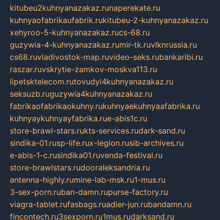
kitubeu2kuhnyanazakaz.ru
naperekate.ru
kuhnyaofabrikaufabrik.ru
kitubeu-2-kuhnyanazakaz.ru
xehyroo-5-kuhnyanazakaz.ru
cs-68.ru
guzywia-4-kuhnyanazakaz.ru
mir-tk.ru
vlknrussia.ru
cs68.ru
vladivostok-map.ru
video-seks.ru
bankaribi.ru
raszar.ru
vskrytie-zamkov-moskva113.ru
lipetsktelecom.ru
tovudyi4kuhnyanazakaz.ru
seksuzb.ru
guzywia4kuhnyanazakaz.ru
fabrikaofabrikaokuhny.ru
kuhnyaekuhnyaafabrika.ru
kuhnyaykuhnyayfabrika.ru
e-abis1c.ru
store-brawl-stars.ru
kts-services.ru
dark-sand.ru
sindika-01.ru
sp-life.ru
x-legion.ru
sib-archives.ru
e-abis-1-c.ru
sindika01.ru
venda-festival.ru
store-brawlstars.ru
dooraleksandria.ru
antenna-highly.ru
mine-lab-msk.ru
1-mus.ru
3-sex-porn.ru
ban-damn.ru
purse-factory.ru
viagra-tablet.ru
fasbags.ru
adler-jun.ru
bandamn.ru
fincontech.ru
3sexporn.ru
1mus.ru
darksand.ru