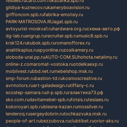
tesiaes.ru
card.com.ru
kazanka.spb.ru
gildiya-kuznecov.ru
kameryboavision.ru
griffoncom.spb.ru
fabrika-emotsiy.ru
PARK-MATROSOVA.RU
agat.spb.ru
avtoyurist-moskva1.ru
hardware.org.ru
схема-авто.рф
dg-lab.ru
angrup.ru
recruiter.spb.ru
music8.spb.ru
krsk124.ru
kubok.spb.ru
romanofforex.ru
analitikaplus.ru
spyonline.ru
zosikamery.ru
sloboda-ural.pp.ru
AUTO-COM.SU
hohota.net
alimy.ru
online-z.com
aromat-vostoka.ru
otdelkaexp.ru
mobilvest.ru
bbd.net.ru
mebelshop.msk.ru
smp-forum.ru
bastion-td.ru
kosmoscreative.ru
avrmotors.ru
art-galadesign.ru
tiffany-c.ru
ecostep-samara.ru
d-p.spb.ru
галактика73.рф
sko.com.ru
davitamebel-spb.ru
fotsis.ru
tesiaes.ru
kokoroyari.spb.ru
blesna-kazan.ru
mossilver.ru
lenderoq.ru
sergeydobrin.ru
tochkazvuka.msk.ru
people-of-art.ru
bezzubova.ru
clubtibet.ru
orior-aks.ru