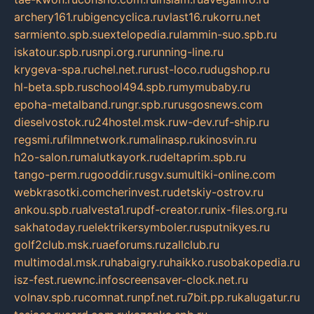
archery161.ru
bigencyclica.ru
vlast16.ru
korru.net
sarmiento.spb.su
extelopedia.ru
lammin-suo.spb.ru
iskatour.spb.ru
snpi.org.ru
running-line.ru
krygeva-spa.ru
chel.net.ru
rust-loco.ru
dugshop.ru
hl-beta.spb.ru
school494.spb.ru
mymubaby.ru
epoha-metalband.ru
ngr.spb.ru
rusgosnews.com
dieselvostok.ru
24hostel.msk.ru
w-dev.ru
f-ship.ru
regsmi.ru
filmnetwork.ru
malinasp.ru
kinosvin.ru
h2o-salon.ru
malutkayork.ru
deltaprim.spb.ru
tango-perm.ru
gooddir.ru
sgv.su
multiki-online.com
webkrasotki.com
cherinvest.ru
detskiy-ostrov.ru
ankou.spb.ru
alvesta1.ru
pdf-creator.ru
nix-files.org.ru
sakhatoday.ru
elektrikersymboler.ru
sputnikyes.ru
golf2club.msk.ru
aeforums.ru
zallclub.ru
multimodal.msk.ru
habaigry.ru
haikko.ru
sobakopedia.ru
isz-fest.ru
ewnc.info
screensaver-clock.net.ru
volnav.spb.ru
comnat.ru
npf.net.ru
7bit.pp.ru
kalugatur.ru