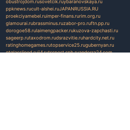
obustrojdom.ru
sovetcik.ru
ybaranovskaya.ru
ppknews.ru
cult-alshei.ru
JAPANRUSSIA.RU
proekciyamebel.ru
imper-finans.ru
rim.org.ru
glamourai.ru
brassminus.ru
zabor-pro.ru
ftn.pp.ru
dorogoe58.ru
laimengpacker.ru
kuzova-zapchasti.ru
sageerp.ru
taxodrom.ru
dsrazvitie.ru
hardcity.net.ru
ratinghomegames.ru
topservice25.ru
gubernyan.ru
gtglasslined.ru
ii4.ru
tssport.spb.ru
andorra24.com
blackwallstreet.ru
oboimos.ru
optim-doors.com.ru
ikuch.ru
nycr.org.ru
npa21.ru
vremya-ch.spb.ru
desert000.ru
ivtorgi.ru
ifiori.ru
catalog-statei.ru
dcv.org.ru
spetsmaster174.ru
ipkameryhiseeu.ru
dum26.ru
ruspol.spb.ru
fr-opendp.ru
kam-solnyshko.ru
cheyenne-arapaho.ru
sevzapmetal.spb.ru
ted-lapidus.spb.ru
parasite-eliminator.ru
sigma-complete.ru
modernworld.ru
dama-moda.ru
eholot-group.ru
sk-nvkz.ru
DRONGOLD.RU
democratia2.ru
i-farmer.ru
mass-sport.org