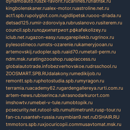
dynamoauto.ru
szk-favorit.ru
carlines.ru
flatnsk.ru
kingbolenskaner.ru
alex-motor.ru
astroline.net.ru
act1.spb.ru
polyglot.com.ru
gidlipetsk.ru
ooo-driada.ru
detsad125.ru
mir-zdoroviya.ru
bruslanovo.ru
siterem.ru
council.spb.ru
лодкипатриот.рф
kafekolizey.ru
iclub.net.ru
gazon-easy.ru
sugarepilekb.ru
grinox.ru
pylesostineco.ru
msts-ozarenie.ru
kameryjooan.ru
artemovskij.ru
dopler.spb.ru
aid70.ru
metall-perm.ru
ndm.msk.ru
ratingzooshop.ru
apiaccess.ru
globalautotrade.info
bezverhovskoe.ru
drsschool.ru
ZOOSMART.SPB.RU
dalakony.ru
medikijob.ru
remontt.spb.ru
photostudia.spb.ru
myragon.ru
terramia.ru
academy62.ru
gardengallereya.ru
rti.com.ru
artem-news.ru
biserinca.ru
krasnodarkurort.com
imshowtv.ru
mebel-v-tule.ru
mobtopik.ru
pcsecurity.net.ru
tool-sib.ru
multimetrunit.ru
sp-tour.ru
fan-cs.ru
santeh-russia.ru
symbian9.net.ru
DSHAIR.RU
tmmotors.spb.ru
xjocuricopii.com
musavtomat.msk.ru