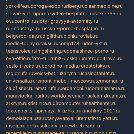
york-life.ru
doroga-expo.ru
ribery.ru
cleanmedicine.ru
slovar-ivrit.ru
porno-video-besplatno.ru
seks-365.ru
ovucontrol.ru
sloty-igrovyye-avtomaty.ru
ru-industriya.ru
russkoe-porno-besplatno.ru
belgorod-day.ru
digilith.ru
pichkurovlab.ru
medic-today.ru
taksu.ru
comp123.ru
don-ykt.ru
teensvoice.ru
imgsharing.ru
domashnee-porno.ru
eva-elfie.ru
foto-tur.ru
biz-doska.ru
metropoltravel.ru
veslo-i-yakor.ru
borodino-media.ru
rostotsky.ru
regionufa.ru
weiss-bet.ru
zaryna.ru
casinotablet.ru
universalia.ru
remont-mebeli-moscow.ru
termomur.ru
clubfisher.ru
remstirufa.ru
erdamchi.ru
doramamama.ru
muraviovka-park.ru
worldofwoman.ru
clean-dreams.ru
arkrym.ru
kristinita.ru
dircomputer.ru
healthenter.ru
textexperts.ru
pivnaya-kruzhka.ru
kinofilmy-2021.ru
demolalapaluza.ru
tanyavanya.ru
remstir-tolyatti.ru
msdip.ru
jdol.ru
sokolovr.ru
newtech-spb.ru
rezemkleim.ru
massage-tai.ru
seonub.ru
zvonitut.ru