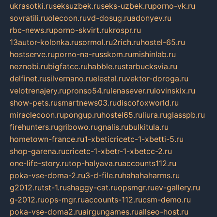
ukrasotki.ru
seksuzbek.ru
seks-uzbek.ru
porno-vk.ru
sovratili.ru
olecoon.ru
vd-dosug.ru
adonyev.ru
rbc-news.ru
porno-skvirt.ru
krospr.ru
13autor-kolonka.ru
sormol.ru
2rich.ru
hostel-65.ru
hostserve.ru
porno-na-russkom.ru
mishinlab.ru
neznobi.ru
bigfatcc.ru
habble.ru
starbucksvia.ru
delfinet.ru
silvernano.ru
elestal.ru
vektor-doroga.ru
velotrenajery.ru
pronso54.ru
lenasever.ru
lovinskix.ru
show-pets.ru
smartnews03.ru
discofoxworld.ru
miraclecoon.ru
pongup.ru
hostel65.ru
liura.ru
glasspb.ru
firehunters.ru
gribowo.ru
gnalis.ru
bulkitula.ru
hometown-france.ru
1-xbeticricetc-1-xbetti-5.ru
shop-garena.ru
cricetc-1-xbetr-1-xbetcc-2.ru
one-life-story.ru
top-halyava.ru
accounts112.ru
poka-vse-doma-2.ru
3-d-file.ru
hahahaharms.ru
g2012.ru
tst-1.ru
shaggy-cat.ru
opsmgr.ru
ev-gallery.ru
g-2012.ru
ops-mgr.ru
accounts-112.ru
csm-demo.ru
poka-vse-doma2.ru
airgungames.ru
allseo-host.ru