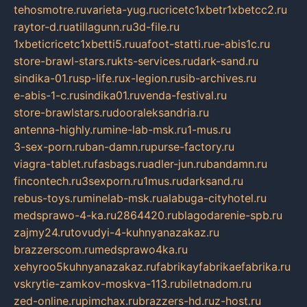
tehosmotre.ru
varieta-yug.ru
cricetc1xbetr1xbetcc2.ru
raytor-d.ru
atillagunn.ru
3d-file.ru
1xbeticricetc1xbetti5.ru
uafoot-statti.ru
e-abis1c.ru
store-brawl-stars.ru
kts-services.ru
dark-sand.ru
sindika-01.ru
sp-life.ru
x-legion.ru
sib-archives.ru
e-abis-1-c.ru
sindika01.ru
venda-festival.ru
store-brawlstars.ru
dooraleksandria.ru
antenna-highly.ru
mine-lab-msk.ru
1-mus.ru
3-sex-porn.ru
ban-damn.ru
purse-factory.ru
viagra-tablet.ru
fasbags.ru
adler-jun.ru
bandamn.ru
fincontech.ru
3sexporn.ru
1mus.ru
darksand.ru
rebus-toys.ru
minelab-msk.ru
alabuga-cityhotel.ru
medsprawo-4-ka.ru
2864420.ru
blagodarenie-spb.ru
zajmy24.ru
tovudyi-4-kuhnyanazakaz.ru
brazzerscom.ru
medsprawo4ka.ru
xehyroo5kuhnyanazakaz.ru
fabrikayfabrikaefabrika.ru
vskrytie-zamkov-moskva-113.ru
biletnadom.ru
zed-online.ru
pimchax.ru
brazzers-hd.ru
z-host.ru