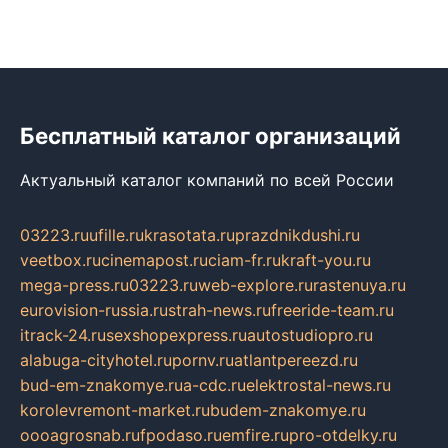
Бесплатный каталог организаций
Актуальный каталог компаний по всей России
03223.ru
ufille.ru
krasotata.ru
prazdnikdushi.ru
veetbox.ru
cinemapost.ru
ciam-fr.ru
kraft-you.ru
mega-press.ru
03223.ru
web-explore.ru
rastenuya.ru
eurovision-russia.ru
strah-news.ru
freeride-team.ru
itrack-24.ru
sexshopexpress.ru
autostudiopro.ru
alabuga-cityhotel.ru
pornv.ru
atlantpereezd.ru
bud-em-znakomye.ru
a-cdc.ru
elektrostal-news.ru
korolevremont-market.ru
budem-znakomye.ru
oooagrosnab.ru
fpodaso.ru
emfire.ru
pro-otdelky.ru