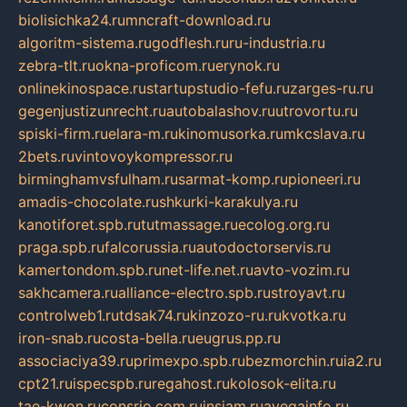
biolisichka24.ru
mncraft-download.ru
algoritm-sistema.ru
godflesh.ru
ru-industria.ru
zebra-tlt.ru
okna-proficom.ru
erynok.ru
onlinekinospace.ru
startupstudio-fefu.ru
zarges-ru.ru
gegenjustizunrecht.ru
autobalashov.ru
utrovortu.ru
spiski-firm.ru
elara-m.ru
kinomusorka.ru
mkcslava.ru
2bets.ru
vintovoykompressor.ru
birminghamvsfulham.ru
sarmat-komp.ru
pioneeri.ru
amadis-chocolate.ru
shkurki-karakulya.ru
kanotiforet.spb.ru
tutmassage.ru
ecolog.org.ru
praga.spb.ru
falcorussia.ru
autodoctorservis.ru
kamertondom.spb.ru
net-life.net.ru
avto-vozim.ru
sakhcamera.ru
alliance-electro.spb.ru
stroyavt.ru
controlweb1.ru
tdsak74.ru
kinzozo-ru.ru
kvotka.ru
iron-snab.ru
costa-bella.ru
eugrus.pp.ru
associaciya39.ru
primexpo.spb.ru
bezmorchin.ru
ia2.ru
cpt21.ru
ispecspb.ru
regahost.ru
kolosok-elita.ru
tae-kwon.ru
consrio.com.ru
insiam.ru
avegainfo.ru