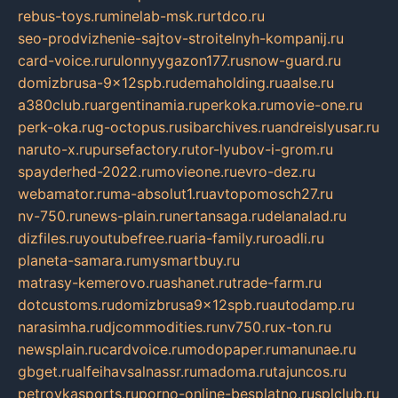
rebus-toys.ru
minelab-msk.ru
rtdco.ru
seo-prodvizhenie-sajtov-stroitelnyh-kompanij.ru
card-voice.ru
rulonnyygazon177.ru
snow-guard.ru
domizbrusa-9x12spb.ru
demaholding.ru
aalse.ru
a380club.ru
argentinamia.ru
perkoka.ru
movie-one.ru
perk-oka.ru
g-octopus.ru
sibarchives.ru
andreislyusar.ru
naruto-x.ru
pursefactory.ru
tor-lyubov-i-grom.ru
spayderhed-2022.ru
movieone.ru
evro-dez.ru
webamator.ru
ma-absolut1.ru
avtopomosch27.ru
nv-750.ru
news-plain.ru
nertansaga.ru
delanalad.ru
dizfiles.ru
youtubefree.ru
aria-family.ru
roadli.ru
planeta-samara.ru
mysmartbuy.ru
matrasy-kemerovo.ru
ashanet.ru
trade-farm.ru
dotcustoms.ru
domizbrusa9x12spb.ru
autodamp.ru
narasimha.ru
djcommodities.ru
nv750.ru
x-ton.ru
newsplain.ru
cardvoice.ru
modopaper.ru
manunae.ru
gbget.ru
alfeihavsalnassr.ru
madoma.ru
tajuncos.ru
petrovkasports.ru
porno-online-besplatno.ru
splclub.ru