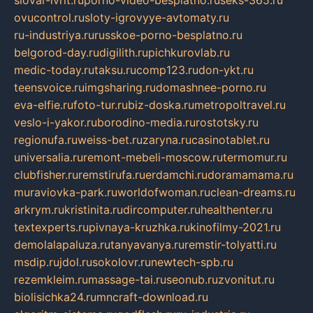
slovar-ivrit.ru
porno-video-besplatno.ru
seks-365.ru
ovucontrol.ru
sloty-igrovyye-avtomaty.ru
ru-industriya.ru
russkoe-porno-besplatno.ru
belgorod-day.ru
digilith.ru
pichkurovlab.ru
medic-today.ru
taksu.ru
comp123.ru
don-ykt.ru
teensvoice.ru
imgsharing.ru
domashnee-porno.ru
eva-elfie.ru
foto-tur.ru
biz-doska.ru
metropoltravel.ru
veslo-i-yakor.ru
borodino-media.ru
rostotsky.ru
regionufa.ru
weiss-bet.ru
zaryna.ru
casinotablet.ru
universalia.ru
remont-mebeli-moscow.ru
termomur.ru
clubfisher.ru
remstirufa.ru
erdamchi.ru
doramamama.ru
muraviovka-park.ru
worldofwoman.ru
clean-dreams.ru
arkrym.ru
kristinita.ru
dircomputer.ru
healthenter.ru
textexperts.ru
pivnaya-kruzhka.ru
kinofilmy-2021.ru
demolalapaluza.ru
tanyavanya.ru
remstir-tolyatti.ru
msdip.ru
jdol.ru
sokolovr.ru
newtech-spb.ru
rezemkleim.ru
massage-tai.ru
seonub.ru
zvonitut.ru
biolisichka24.ru
mncraft-download.ru