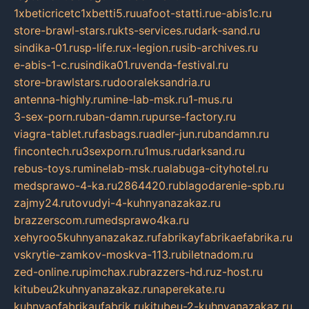
1xbeticricetc1xbetti5.ru
uafoot-statti.ru
e-abis1c.ru
store-brawl-stars.ru
kts-services.ru
dark-sand.ru
sindika-01.ru
sp-life.ru
x-legion.ru
sib-archives.ru
e-abis-1-c.ru
sindika01.ru
venda-festival.ru
store-brawlstars.ru
dooraleksandria.ru
antenna-highly.ru
mine-lab-msk.ru
1-mus.ru
3-sex-porn.ru
ban-damn.ru
purse-factory.ru
viagra-tablet.ru
fasbags.ru
adler-jun.ru
bandamn.ru
fincontech.ru
3sexporn.ru
1mus.ru
darksand.ru
rebus-toys.ru
minelab-msk.ru
alabuga-cityhotel.ru
medsprawo-4-ka.ru
2864420.ru
blagodarenie-spb.ru
zajmy24.ru
tovudyi-4-kuhnyanazakaz.ru
brazzerscom.ru
medsprawo4ka.ru
xehyroo5kuhnyanazakaz.ru
fabrikayfabrikaefabrika.ru
vskrytie-zamkov-moskva-113.ru
biletnadom.ru
zed-online.ru
pimchax.ru
brazzers-hd.ru
z-host.ru
kitubeu2kuhnyanazakaz.ru
naperekate.ru
kuhnyaofabrikaufabrik.ru
kitubeu-2-kuhnyanazakaz.ru