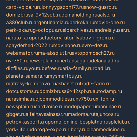
card-voice.ru
rulonnyygazon177.ru
snow-guard.ru
domizbrusa-9x12spb.ru
demaholding.ru
aalse.ru
a380club.ru
argentinamia.ru
perkoka.ru
movie-one.ru
perk-oka.ru
g-octopus.ru
sibarchives.ru
andreislyusar.ru
naruto-x.ru
pursefactory.ru
tor-lyubov-i-grom.ru
spayderhed-2022.ru
movieone.ru
evro-dez.ru
webamator.ru
ma-absolut1.ru
avtopomosch27.ru
nv-750.ru
news-plain.ru
nertansaga.ru
delanalad.ru
dizfiles.ru
youtubefree.ru
aria-family.ru
roadli.ru
planeta-samara.ru
mysmartbuy.ru
matrasy-kemerovo.ru
ashanet.ru
trade-farm.ru
dotcustoms.ru
domizbrusa9x12spb.ru
autodamp.ru
narasimha.ru
djcommodities.ru
nv750.ru
x-ton.ru
newsplain.ru
cardvoice.ru
modopaper.ru
manunae.ru
gbget.ru
alfeihavsalnassr.ru
madoma.ru
tajuncos.ru
petrovkasports.ru
porno-online-besplatno.ru
splclub.ru
york-life.ru
doroga-expo.ru
ribery.ru
cleanmedicine.ru