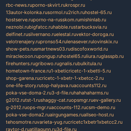
rbc-news.ru
porno-skvirt.ru
krospr.ru
13autor-kolonka.ru
sormol.ru
2rich.ru
hostel-65.ru
hostserve.ru
porno-na-russkom.ru
mishinlab.ru
neznobi.ru
bigfatcc.ru
habble.ru
starbucksvia.ru
delfinet.ru
silvernano.ru
elestal.ru
vektor-doroga.ru
velotrenajery.ru
pronso54.ru
lenasever.ru
lovinskix.ru
show-pets.ru
smartnews03.ru
discofoxworld.ru
miraclecoon.ru
pongup.ru
hostel65.ru
liura.ru
glasspb.ru
firehunters.ru
gribowo.ru
gnalis.ru
bulkitula.ru
hometown-france.ru
1-xbeticricetc-1-xbetti-5.ru
shop-garena.ru
cricetc-1-xbetr-1-xbetcc-2.ru
one-life-story.ru
top-halyava.ru
accounts112.ru
poka-vse-doma-2.ru
3-d-file.ru
hahahaharms.ru
g2012.ru
tst-1.ru
shaggy-cat.ru
opsmgr.ru
ev-gallery.ru
g-2012.ru
ops-mgr.ru
accounts-112.ru
csm-demo.ru
poka-vse-doma2.ru
airgungames.ru
allseo-host.ru
tehosmotre.ru
varieta-yug.ru
cricetc1xbetr1xbetcc2.ru
raytor-d.ru
atillagunn.ru
3d-file.ru