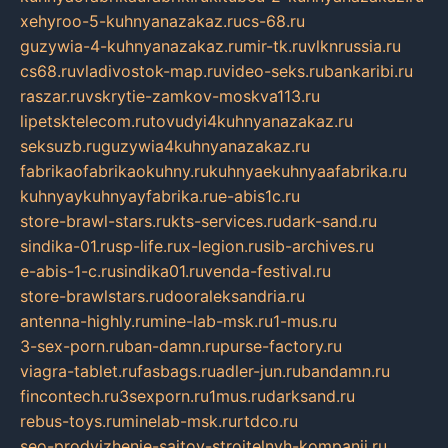
xehyroo-5-kuhnyanazakaz.ru
cs-68.ru
guzywia-4-kuhnyanazakaz.ru
mir-tk.ru
vlknrussia.ru
cs68.ru
vladivostok-map.ru
video-seks.ru
bankaribi.ru
raszar.ru
vskrytie-zamkov-moskva113.ru
lipetsktelecom.ru
tovudyi4kuhnyanazakaz.ru
seksuzb.ru
guzywia4kuhnyanazakaz.ru
fabrikaofabrikaokuhny.ru
kuhnyaekuhnyaafabrika.ru
kuhnyaykuhnyayfabrika.ru
e-abis1c.ru
store-brawl-stars.ru
kts-services.ru
dark-sand.ru
sindika-01.ru
sp-life.ru
x-legion.ru
sib-archives.ru
e-abis-1-c.ru
sindika01.ru
venda-festival.ru
store-brawlstars.ru
dooraleksandria.ru
antenna-highly.ru
mine-lab-msk.ru
1-mus.ru
3-sex-porn.ru
ban-damn.ru
purse-factory.ru
viagra-tablet.ru
fasbags.ru
adler-jun.ru
bandamn.ru
fincontech.ru
3sexporn.ru
1mus.ru
darksand.ru
rebus-toys.ru
minelab-msk.ru
rtdco.ru
seo-prodvizhenie-sajtov-stroitelnyh-kompanij.ru