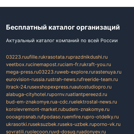
Бесплатный каталог организаций
Актуальный каталог компаний по всей России
03223.ru
ufille.ru
krasotata.ru
prazdnikdushi.ru
veetbox.ru
cinemapost.ru
ciam-fr.ru
kraft-you.ru
mega-press.ru
03223.ru
web-explore.ru
rastenuya.ru
eurovision-russia.ru
strah-news.ru
freeride-team.ru
itrack-24.ru
sexshopexpress.ru
autostudiopro.ru
alabuga-cityhotel.ru
pornv.ru
atlantpereezd.ru
bud-em-znakomye.ru
a-cdc.ru
elektrostal-news.ru
korolevremont-market.ru
budem-znakomye.ru
oooagrosnab.ru
fpodaso.ru
emfire.ru
pro-otdelky.ru
ukrasotki.ru
seksuzbek.ru
seks-uzbek.ru
porno-vk.ru
sovratili.ru
olecoon.ru
vd-dosug.ru
adonyev.ru