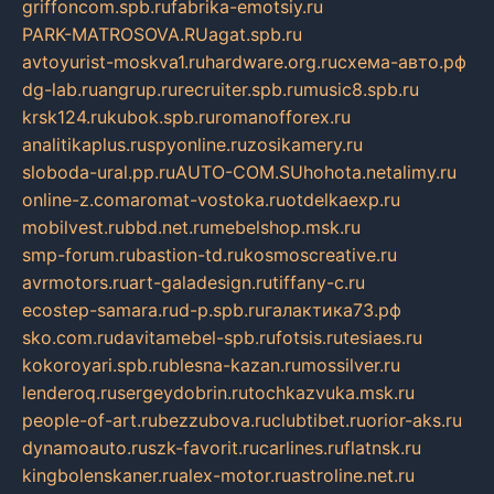
griffoncom.spb.ru
fabrika-emotsiy.ru
PARK-MATROSOVA.RU
agat.spb.ru
avtoyurist-moskva1.ru
hardware.org.ru
схема-авто.рф
dg-lab.ru
angrup.ru
recruiter.spb.ru
music8.spb.ru
krsk124.ru
kubok.spb.ru
romanofforex.ru
analitikaplus.ru
spyonline.ru
zosikamery.ru
sloboda-ural.pp.ru
AUTO-COM.SU
hohota.net
alimy.ru
online-z.com
aromat-vostoka.ru
otdelkaexp.ru
mobilvest.ru
bbd.net.ru
mebelshop.msk.ru
smp-forum.ru
bastion-td.ru
kosmoscreative.ru
avrmotors.ru
art-galadesign.ru
tiffany-c.ru
ecostep-samara.ru
d-p.spb.ru
галактика73.рф
sko.com.ru
davitamebel-spb.ru
fotsis.ru
tesiaes.ru
kokoroyari.spb.ru
blesna-kazan.ru
mossilver.ru
lenderoq.ru
sergeydobrin.ru
tochkazvuka.msk.ru
people-of-art.ru
bezzubova.ru
clubtibet.ru
orior-aks.ru
dynamoauto.ru
szk-favorit.ru
carlines.ru
flatnsk.ru
kingbolenskaner.ru
alex-motor.ru
astroline.net.ru