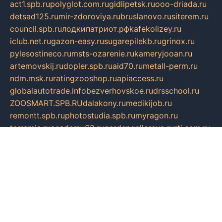
act1.spb.ru
polyglot.com.ru
gidlipetsk.ru
ooo-driada.ru
detsad125.ru
mir-zdoroviya.ru
bruslanovo.ru
siterem.ru
council.spb.ru
лодкипатриот.рф
kafekolizey.ru
iclub.net.ru
gazon-easy.ru
sugarepilekb.ru
grinox.ru
pylesostineco.ru
msts-ozarenie.ru
kameryjooan.ru
artemovskij.ru
dopler.spb.ru
aid70.ru
metall-perm.ru
ndm.msk.ru
ratingzooshop.ru
apiaccess.ru
globalautotrade.info
bezverhovskoe.ru
drsschool.ru
ZOOSMART.SPB.RU
dalakony.ru
medikijob.ru
remontt.spb.ru
photostudia.spb.ru
myragon.ru
terramia.ru
academy62.ru
gardengallereya.ru
rti.com.ru
artem-news.ru
biserinca.ru
krasnodarkurort.com
imshowtv.ru
mebel-v-tule.ru
mobtopik.ru
pcsecurity.net.ru
tool-sib.ru
multimetrunit.ru
sp-tour.ru
fan-cs.ru
santeh-russia.ru
symbian9.net.ru
DSHAIR.RU
tmmotors.spb.ru
xjocuricopii.com
musavtomat.msk.ru
obustrojdom.ru
sovetcik.ru
ybaranovskaya.ru
ppknews.ru
cult-alshei.ru
JAPANRUSSIA.RU