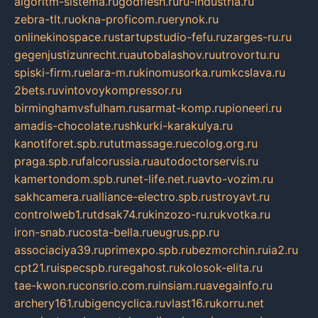
algoritm-sistema.ru
godflesh.ru
ru-industria.ru
zebra-tlt.ru
okna-proficom.ru
erynok.ru
onlinekinospace.ru
startupstudio-fefu.ru
zarges-ru.ru
gegenjustizunrecht.ru
autobalashov.ru
utrovortu.ru
spiski-firm.ru
elara-m.ru
kinomusorka.ru
mkcslava.ru
2bets.ru
vintovoykompressor.ru
birminghamvsfulham.ru
sarmat-komp.ru
pioneeri.ru
amadis-chocolate.ru
shkurki-karakulya.ru
kanotiforet.spb.ru
tutmassage.ru
ecolog.org.ru
praga.spb.ru
falcorussia.ru
autodoctorservis.ru
kamertondom.spb.ru
net-life.net.ru
avto-vozim.ru
sakhcamera.ru
alliance-electro.spb.ru
stroyavt.ru
controlweb1.ru
tdsak74.ru
kinzozo-ru.ru
kvotka.ru
iron-snab.ru
costa-bella.ru
eugrus.pp.ru
associaciya39.ru
primexpo.spb.ru
bezmorchin.ru
ia2.ru
cpt21.ru
ispecspb.ru
regahost.ru
kolosok-elita.ru
tae-kwon.ru
consrio.com.ru
insiam.ru
avegainfo.ru
archery161.ru
bigencyclica.ru
vlast16.ru
korru.net