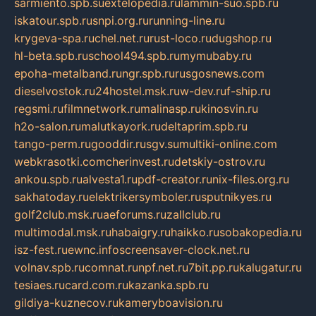
sarmiento.spb.su
extelopedia.ru
lammin-suo.spb.ru
iskatour.spb.ru
snpi.org.ru
running-line.ru
krygeva-spa.ru
chel.net.ru
rust-loco.ru
dugshop.ru
hl-beta.spb.ru
school494.spb.ru
mymubaby.ru
epoha-metalband.ru
ngr.spb.ru
rusgosnews.com
dieselvostok.ru
24hostel.msk.ru
w-dev.ru
f-ship.ru
regsmi.ru
filmnetwork.ru
malinasp.ru
kinosvin.ru
h2o-salon.ru
malutkayork.ru
deltaprim.spb.ru
tango-perm.ru
gooddir.ru
sgv.su
multiki-online.com
webkrasotki.com
cherinvest.ru
detskiy-ostrov.ru
ankou.spb.ru
alvesta1.ru
pdf-creator.ru
nix-files.org.ru
sakhatoday.ru
elektrikersymboler.ru
sputnikyes.ru
golf2club.msk.ru
aeforums.ru
zallclub.ru
multimodal.msk.ru
habaigry.ru
haikko.ru
sobakopedia.ru
isz-fest.ru
ewnc.info
screensaver-clock.net.ru
volnav.spb.ru
comnat.ru
npf.net.ru
7bit.pp.ru
kalugatur.ru
tesiaes.ru
card.com.ru
kazanka.spb.ru
gildiya-kuznecov.ru
kameryboavision.ru