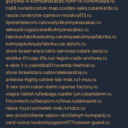
guzywia-4-kuhnyanazakaz.ru
mir-tk.ru
vlknrussia.ru
cs68.ru
vladivostok-map.ru
video-seks.ru
bankaribi.ru
raszar.ru
vskrytie-zamkov-moskva113.ru
lipetsktelecom.ru
tovudyi4kuhnyanazakaz.ru
seksuzb.ru
guzywia4kuhnyanazakaz.ru
fabrikaofabrikaokuhny.ru
kuhnyaekuhnyaafabrika.ru
kuhnyaykuhnyayfabrika.ru
e-abis1c.ru
store-brawl-stars.ru
kts-services.ru
dark-sand.ru
sindika-01.ru
sp-life.ru
x-legion.ru
sib-archives.ru
e-abis-1-c.ru
sindika01.ru
venda-festival.ru
store-brawlstars.ru
dooraleksandria.ru
antenna-highly.ru
mine-lab-msk.ru
1-mus.ru
3-sex-porn.ru
ban-damn.ru
purse-factory.ru
viagra-tablet.ru
fasbags.ru
adler-jun.ru
bandamn.ru
fincontech.ru
3sexporn.ru
1mus.ru
darksand.ru
rebus-toys.ru
minelab-msk.ru
rtdco.ru
seo-prodvizhenie-sajtov-stroitelnyh-kompanij.ru
card-voice.ru
rulonnyygazon177.ru
snow-guard.ru