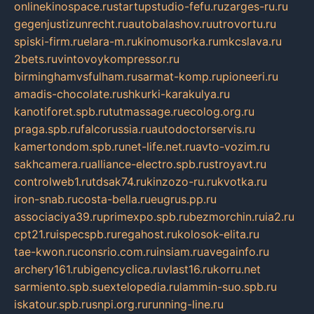
onlinekinospace.ru
startupstudio-fefu.ru
zarges-ru.ru
gegenjustizunrecht.ru
autobalashov.ru
utrovortu.ru
spiski-firm.ru
elara-m.ru
kinomusorka.ru
mkcslava.ru
2bets.ru
vintovoykompressor.ru
birminghamvsfulham.ru
sarmat-komp.ru
pioneeri.ru
amadis-chocolate.ru
shkurki-karakulya.ru
kanotiforet.spb.ru
tutmassage.ru
ecolog.org.ru
praga.spb.ru
falcorussia.ru
autodoctorservis.ru
kamertondom.spb.ru
net-life.net.ru
avto-vozim.ru
sakhcamera.ru
alliance-electro.spb.ru
stroyavt.ru
controlweb1.ru
tdsak74.ru
kinzozo-ru.ru
kvotka.ru
iron-snab.ru
costa-bella.ru
eugrus.pp.ru
associaciya39.ru
primexpo.spb.ru
bezmorchin.ru
ia2.ru
cpt21.ru
ispecspb.ru
regahost.ru
kolosok-elita.ru
tae-kwon.ru
consrio.com.ru
insiam.ru
avegainfo.ru
archery161.ru
bigencyclica.ru
vlast16.ru
korru.net
sarmiento.spb.su
extelopedia.ru
lammin-suo.spb.ru
iskatour.spb.ru
snpi.org.ru
running-line.ru