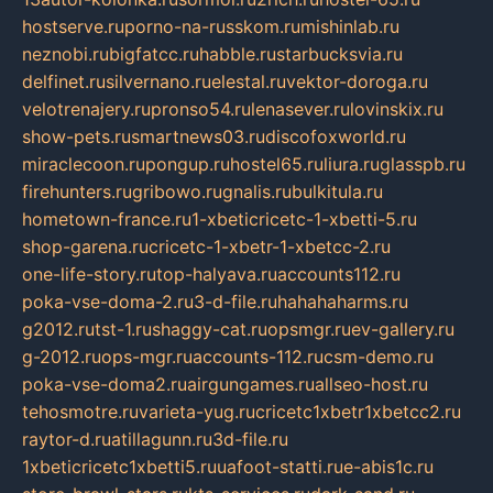
hostserve.ru
porno-na-russkom.ru
mishinlab.ru
neznobi.ru
bigfatcc.ru
habble.ru
starbucksvia.ru
delfinet.ru
silvernano.ru
elestal.ru
vektor-doroga.ru
velotrenajery.ru
pronso54.ru
lenasever.ru
lovinskix.ru
show-pets.ru
smartnews03.ru
discofoxworld.ru
miraclecoon.ru
pongup.ru
hostel65.ru
liura.ru
glasspb.ru
firehunters.ru
gribowo.ru
gnalis.ru
bulkitula.ru
hometown-france.ru
1-xbeticricetc-1-xbetti-5.ru
shop-garena.ru
cricetc-1-xbetr-1-xbetcc-2.ru
one-life-story.ru
top-halyava.ru
accounts112.ru
poka-vse-doma-2.ru
3-d-file.ru
hahahaharms.ru
g2012.ru
tst-1.ru
shaggy-cat.ru
opsmgr.ru
ev-gallery.ru
g-2012.ru
ops-mgr.ru
accounts-112.ru
csm-demo.ru
poka-vse-doma2.ru
airgungames.ru
allseo-host.ru
tehosmotre.ru
varieta-yug.ru
cricetc1xbetr1xbetcc2.ru
raytor-d.ru
atillagunn.ru
3d-file.ru
1xbeticricetc1xbetti5.ru
uafoot-statti.ru
e-abis1c.ru