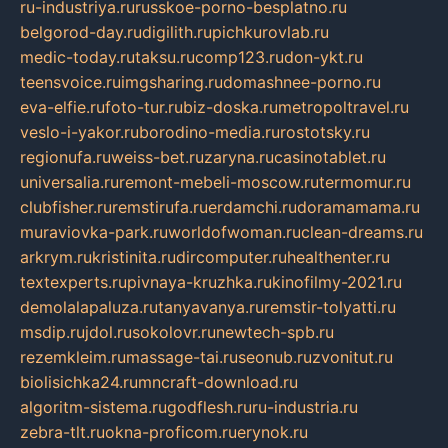
ru-industriya.ru
russkoe-porno-besplatno.ru
belgorod-day.ru
digilith.ru
pichkurovlab.ru
medic-today.ru
taksu.ru
comp123.ru
don-ykt.ru
teensvoice.ru
imgsharing.ru
domashnee-porno.ru
eva-elfie.ru
foto-tur.ru
biz-doska.ru
metropoltravel.ru
veslo-i-yakor.ru
borodino-media.ru
rostotsky.ru
regionufa.ru
weiss-bet.ru
zaryna.ru
casinotablet.ru
universalia.ru
remont-mebeli-moscow.ru
termomur.ru
clubfisher.ru
remstirufa.ru
erdamchi.ru
doramamama.ru
muraviovka-park.ru
worldofwoman.ru
clean-dreams.ru
arkrym.ru
kristinita.ru
dircomputer.ru
healthenter.ru
textexperts.ru
pivnaya-kruzhka.ru
kinofilmy-2021.ru
demolalapaluza.ru
tanyavanya.ru
remstir-tolyatti.ru
msdip.ru
jdol.ru
sokolovr.ru
newtech-spb.ru
rezemkleim.ru
massage-tai.ru
seonub.ru
zvonitut.ru
biolisichka24.ru
mncraft-download.ru
algoritm-sistema.ru
godflesh.ru
ru-industria.ru
zebra-tlt.ru
okna-proficom.ru
erynok.ru