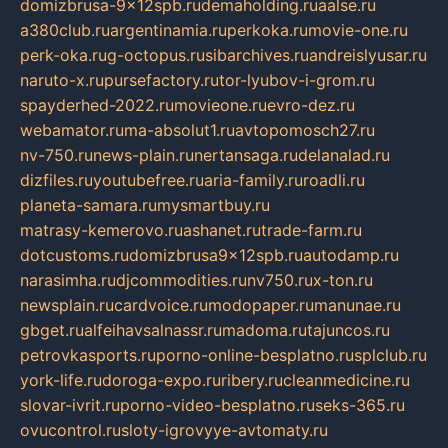
domizbrusa-9x12spb.ru
demaholding.ru
aalse.ru
a380club.ru
argentinamia.ru
perkoka.ru
movie-one.ru
perk-oka.ru
g-octopus.ru
sibarchives.ru
andreislyusar.ru
naruto-x.ru
pursefactory.ru
tor-lyubov-i-grom.ru
spayderhed-2022.ru
movieone.ru
evro-dez.ru
webamator.ru
ma-absolut1.ru
avtopomosch27.ru
nv-750.ru
news-plain.ru
nertansaga.ru
delanalad.ru
dizfiles.ru
youtubefree.ru
aria-family.ru
roadli.ru
planeta-samara.ru
mysmartbuy.ru
matrasy-kemerovo.ru
ashanet.ru
trade-farm.ru
dotcustoms.ru
domizbrusa9x12spb.ru
autodamp.ru
narasimha.ru
djcommodities.ru
nv750.ru
x-ton.ru
newsplain.ru
cardvoice.ru
modopaper.ru
manunae.ru
gbget.ru
alfeihavsalnassr.ru
madoma.ru
tajuncos.ru
petrovkasports.ru
porno-online-besplatno.ru
splclub.ru
york-life.ru
doroga-expo.ru
ribery.ru
cleanmedicine.ru
slovar-ivrit.ru
porno-video-besplatno.ru
seks-365.ru
ovucontrol.ru
sloty-igrovyye-avtomaty.ru