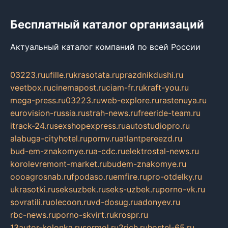
Бесплатный каталог организаций
Актуальный каталог компаний по всей России
03223.ru
ufille.ru
krasotata.ru
prazdnikdushi.ru
veetbox.ru
cinemapost.ru
ciam-fr.ru
kraft-you.ru
mega-press.ru
03223.ru
web-explore.ru
rastenuya.ru
eurovision-russia.ru
strah-news.ru
freeride-team.ru
itrack-24.ru
sexshopexpress.ru
autostudiopro.ru
alabuga-cityhotel.ru
pornv.ru
atlantpereezd.ru
bud-em-znakomye.ru
a-cdc.ru
elektrostal-news.ru
korolevremont-market.ru
budem-znakomye.ru
oooagrosnab.ru
fpodaso.ru
emfire.ru
pro-otdelky.ru
ukrasotki.ru
seksuzbek.ru
seks-uzbek.ru
porno-vk.ru
sovratili.ru
olecoon.ru
vd-dosug.ru
adonyev.ru
rbc-news.ru
porno-skvirt.ru
krospr.ru
13autor-kolonka.ru
sormol.ru
2rich.ru
hostel-65.ru