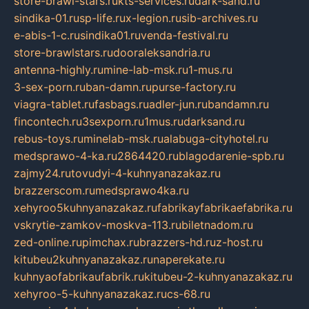
store-brawl-stars.ru
kts-services.ru
dark-sand.ru
sindika-01.ru
sp-life.ru
x-legion.ru
sib-archives.ru
e-abis-1-c.ru
sindika01.ru
venda-festival.ru
store-brawlstars.ru
dooraleksandria.ru
antenna-highly.ru
mine-lab-msk.ru
1-mus.ru
3-sex-porn.ru
ban-damn.ru
purse-factory.ru
viagra-tablet.ru
fasbags.ru
adler-jun.ru
bandamn.ru
fincontech.ru
3sexporn.ru
1mus.ru
darksand.ru
rebus-toys.ru
minelab-msk.ru
alabuga-cityhotel.ru
medsprawo-4-ka.ru
2864420.ru
blagodarenie-spb.ru
zajmy24.ru
tovudyi-4-kuhnyanazakaz.ru
brazzerscom.ru
medsprawo4ka.ru
xehyroo5kuhnyanazakaz.ru
fabrikayfabrikaefabrika.ru
vskrytie-zamkov-moskva-113.ru
biletnadom.ru
zed-online.ru
pimchax.ru
brazzers-hd.ru
z-host.ru
kitubeu2kuhnyanazakaz.ru
naperekate.ru
kuhnyaofabrikaufabrik.ru
kitubeu-2-kuhnyanazakaz.ru
xehyroo-5-kuhnyanazakaz.ru
cs-68.ru