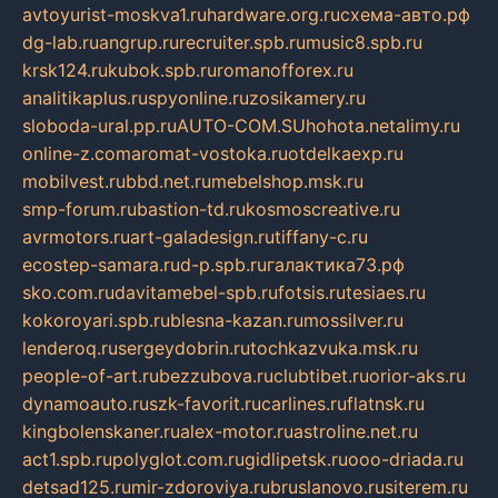
avtoyurist-moskva1.ru
hardware.org.ru
схема-авто.рф
dg-lab.ru
angrup.ru
recruiter.spb.ru
music8.spb.ru
krsk124.ru
kubok.spb.ru
romanofforex.ru
analitikaplus.ru
spyonline.ru
zosikamery.ru
sloboda-ural.pp.ru
AUTO-COM.SU
hohota.net
alimy.ru
online-z.com
aromat-vostoka.ru
otdelkaexp.ru
mobilvest.ru
bbd.net.ru
mebelshop.msk.ru
smp-forum.ru
bastion-td.ru
kosmoscreative.ru
avrmotors.ru
art-galadesign.ru
tiffany-c.ru
ecostep-samara.ru
d-p.spb.ru
галактика73.рф
sko.com.ru
davitamebel-spb.ru
fotsis.ru
tesiaes.ru
kokoroyari.spb.ru
blesna-kazan.ru
mossilver.ru
lenderoq.ru
sergeydobrin.ru
tochkazvuka.msk.ru
people-of-art.ru
bezzubova.ru
clubtibet.ru
orior-aks.ru
dynamoauto.ru
szk-favorit.ru
carlines.ru
flatnsk.ru
kingbolenskaner.ru
alex-motor.ru
astroline.net.ru
act1.spb.ru
polyglot.com.ru
gidlipetsk.ru
ooo-driada.ru
detsad125.ru
mir-zdoroviya.ru
bruslanovo.ru
siterem.ru