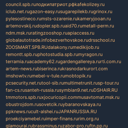
council.spb.ru
лодкипатриот.рф
kafekolizey.ru
iclub.net.ru
gazon-easy.ru
sugarepilekb.ru
grinox.ru
pylesostineco.ru
msts-ozarenie.ru
kameryjooan.ru
artemovskij.ru
dopler.spb.ru
aid70.ru
metall-perm.ru
ndm.msk.ru
ratingzooshop.ru
apiaccess.ru
globalautotrade.info
bezverhovskoe.ru
drsschool.ru
ZOOSMART.SPB.RU
dalakony.ru
medikijob.ru
remontt.spb.ru
photostudia.spb.ru
myragon.ru
terramia.ru
academy62.ru
gardengallereya.ru
rti.com.ru
artem-news.ru
biserinca.ru
krasnodarkurort.com
imshowtv.ru
mebel-v-tule.ru
mobtopik.ru
pcsecurity.net.ru
tool-sib.ru
multimetrunit.ru
sp-tour.ru
fan-cs.ru
santeh-russia.ru
symbian9.net.ru
DSHAIR.RU
tmmotors.spb.ru
xjocuricopii.com
musavtomat.msk.ru
obustrojdom.ru
sovetcik.ru
ybaranovskaya.ru
ppknews.ru
cult-alshei.ru
JAPANRUSSIA.RU
proekciyamebel.ru
imper-finans.ru
rim.org.ru
glamourai.ru
brassminus.ru
zabor-pro.ru
ftn.pp.ru