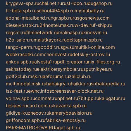
krygeva-spa.ru
chel.net.ru
rust-loco.ru
dugshop.ru
hl-beta.spb.ru
school494.spb.ru
mymubaby.ru
epoha-metalband.ru
ngr.spb.ru
rusgosnews.com
dieselvostok.ru
24hostel.msk.ru
w-dev.ru
f-ship.ru
regsmi.ru
filmnetwork.ru
malinasp.ru
kinosvin.ru
h2o-salon.ru
malutkayork.ru
deltaprim.spb.ru
tango-perm.ru
gooddir.ru
sgv.su
multiki-online.com
webkrasotki.com
cherinvest.ru
detskiy-ostrov.ru
ankou.spb.ru
alvesta1.ru
pdf-creator.ru
nix-files.org.ru
sakhatoday.ru
elektrikersymboler.ru
sputnikyes.ru
golf2club.msk.ru
aeforums.ru
zallclub.ru
multimodal.msk.ru
habaigry.ru
haikko.ru
sobakopedia.ru
isz-fest.ru
ewnc.info
screensaver-clock.net.ru
volnav.spb.ru
comnat.ru
npf.net.ru
7bit.pp.ru
kalugatur.ru
tesiaes.ru
card.com.ru
kazanka.spb.ru
gildiya-kuznecov.ru
kameryboavision.ru
griffoncom.spb.ru
fabrika-emotsiy.ru
PARK-MATROSOVA.RU
agat.spb.ru