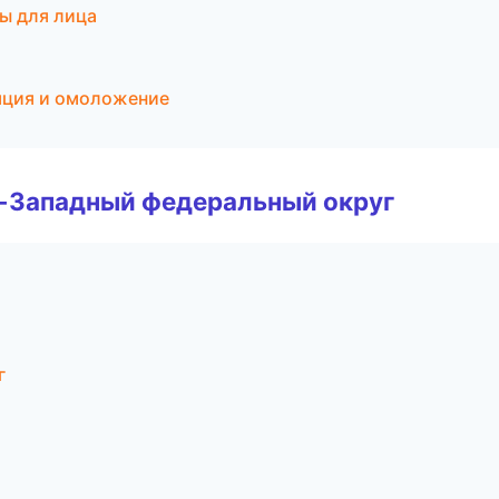
ры для лица
яция и омоложение
о-Западный федеральный округ
г