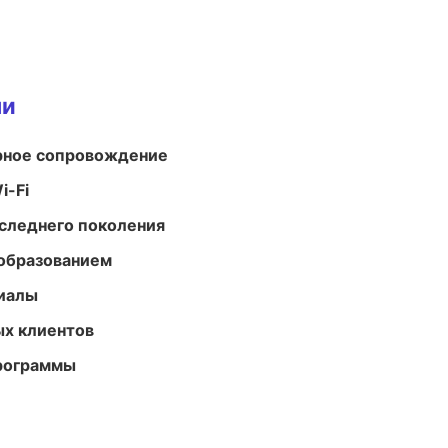
ми
урное сопровождение
i-Fi
следнего поколения
образованием
риалы
ых клиентов
программы