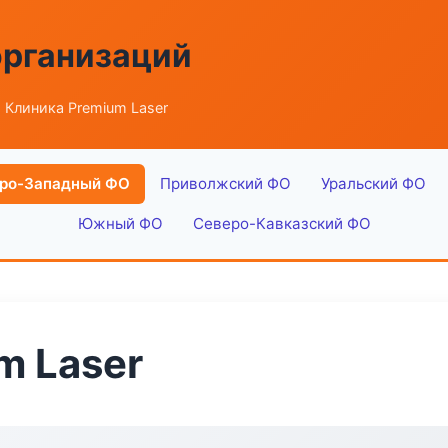
организаций
 Клиника Premium Laser
ро-Западный ФО
Приволжский ФО
Уральский ФО
Южный ФО
Северо-Кавказский ФО
m Laser