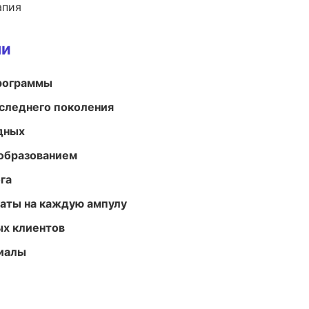
апия
ми
программы
следнего поколения
одных
образованием
га
аты на каждую ампулу
ых клиентов
риалы