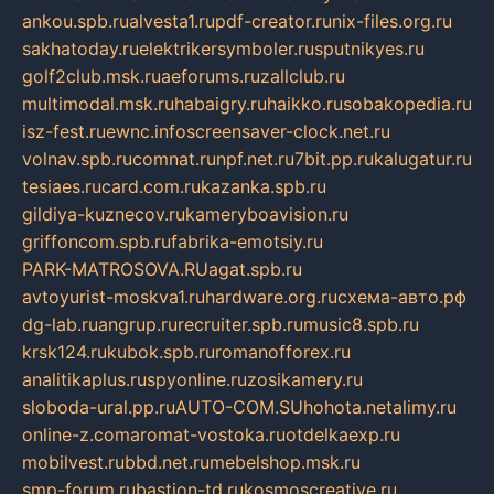
ankou.spb.ru
alvesta1.ru
pdf-creator.ru
nix-files.org.ru
sakhatoday.ru
elektrikersymboler.ru
sputnikyes.ru
golf2club.msk.ru
aeforums.ru
zallclub.ru
multimodal.msk.ru
habaigry.ru
haikko.ru
sobakopedia.ru
isz-fest.ru
ewnc.info
screensaver-clock.net.ru
volnav.spb.ru
comnat.ru
npf.net.ru
7bit.pp.ru
kalugatur.ru
tesiaes.ru
card.com.ru
kazanka.spb.ru
gildiya-kuznecov.ru
kameryboavision.ru
griffoncom.spb.ru
fabrika-emotsiy.ru
PARK-MATROSOVA.RU
agat.spb.ru
avtoyurist-moskva1.ru
hardware.org.ru
схема-авто.рф
dg-lab.ru
angrup.ru
recruiter.spb.ru
music8.spb.ru
krsk124.ru
kubok.spb.ru
romanofforex.ru
analitikaplus.ru
spyonline.ru
zosikamery.ru
sloboda-ural.pp.ru
AUTO-COM.SU
hohota.net
alimy.ru
online-z.com
aromat-vostoka.ru
otdelkaexp.ru
mobilvest.ru
bbd.net.ru
mebelshop.msk.ru
smp-forum.ru
bastion-td.ru
kosmoscreative.ru