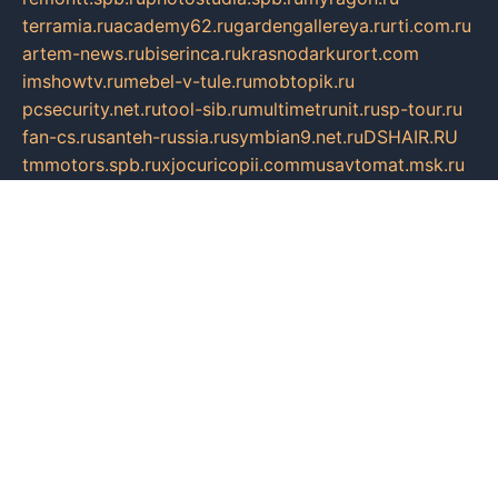
terramia.ru
academy62.ru
gardengallereya.ru
rti.com.ru
artem-news.ru
biserinca.ru
krasnodarkurort.com
imshowtv.ru
mebel-v-tule.ru
mobtopik.ru
pcsecurity.net.ru
tool-sib.ru
multimetrunit.ru
sp-tour.ru
fan-cs.ru
santeh-russia.ru
symbian9.net.ru
DSHAIR.RU
tmmotors.spb.ru
xjocuricopii.com
musavtomat.msk.ru
obustrojdom.ru
sovetcik.ru
ybaranovskaya.ru
ppknews.ru
cult-alshei.ru
JAPANRUSSIA.RU
proekciyamebel.ru
imper-finans.ru
rim.org.ru
glamourai.ru
brassminus.ru
zabor-pro.ru
ftn.pp.ru
dorogoe58.ru
laimengpacker.ru
kuzova-zapchasti.ru
sageerp.ru
taxodrom.ru
dsrazvitie.ru
hardcity.net.ru
ratinghomegames.ru
topservice25.ru
gubernyan.ru
gtglasslined.ru
ii4.ru
tssport.spb.ru
andorra24.com
blackwallstreet.ru
oboimos.ru
optim-doors.com.ru
ikuch.ru
nycr.org.ru
npa21.ru
vremya-ch.spb.ru
desert000.ru
ivtorgi.ru
ifiori.ru
catalog-statei.ru
dcv.org.ru
spetsmaster174.ru
ipkameryhiseeu.ru