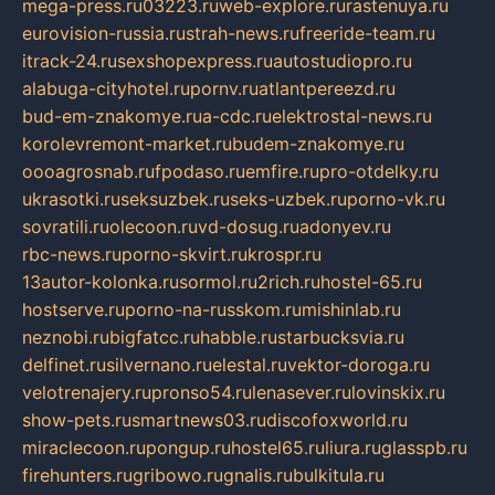
mega-press.ru
03223.ru
web-explore.ru
rastenuya.ru
eurovision-russia.ru
strah-news.ru
freeride-team.ru
itrack-24.ru
sexshopexpress.ru
autostudiopro.ru
alabuga-cityhotel.ru
pornv.ru
atlantpereezd.ru
bud-em-znakomye.ru
a-cdc.ru
elektrostal-news.ru
korolevremont-market.ru
budem-znakomye.ru
oooagrosnab.ru
fpodaso.ru
emfire.ru
pro-otdelky.ru
ukrasotki.ru
seksuzbek.ru
seks-uzbek.ru
porno-vk.ru
sovratili.ru
olecoon.ru
vd-dosug.ru
adonyev.ru
rbc-news.ru
porno-skvirt.ru
krospr.ru
13autor-kolonka.ru
sormol.ru
2rich.ru
hostel-65.ru
hostserve.ru
porno-na-russkom.ru
mishinlab.ru
neznobi.ru
bigfatcc.ru
habble.ru
starbucksvia.ru
delfinet.ru
silvernano.ru
elestal.ru
vektor-doroga.ru
velotrenajery.ru
pronso54.ru
lenasever.ru
lovinskix.ru
show-pets.ru
smartnews03.ru
discofoxworld.ru
miraclecoon.ru
pongup.ru
hostel65.ru
liura.ru
glasspb.ru
firehunters.ru
gribowo.ru
gnalis.ru
bulkitula.ru