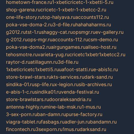
hometown-france.ru
1-xbeticricetc-1-xbetti-5.ru
shop-garena.ru
cricetc-1-xbetr-1-xbetcc-2.ru
one-life-story.ru
top-halyava.ru
accounts112.ru
poka-vse-doma-2.ru
3-d-file.ru
hahahaharms.ru
g2012.ru
tst-1.ru
shaggy-cat.ru
opsmgr.ru
ev-gallery.ru
g-2012.ru
ops-mgr.ru
accounts-112.ru
csm-demo.ru
poka-vse-doma2.ru
airgungames.ru
allseo-host.ru
tehosmotre.ru
varieta-yug.ru
cricetc1xbetr1xbetcc2.ru
raytor-d.ru
atillagunn.ru
3d-file.ru
1xbeticricetc1xbetti5.ru
uafoot-statti.ru
e-abis1c.ru
store-brawl-stars.ru
kts-services.ru
dark-sand.ru
sindika-01.ru
sp-life.ru
x-legion.ru
sib-archives.ru
e-abis-1-c.ru
sindika01.ru
venda-festival.ru
store-brawlstars.ru
dooraleksandria.ru
antenna-highly.ru
mine-lab-msk.ru
1-mus.ru
3-sex-porn.ru
ban-damn.ru
purse-factory.ru
viagra-tablet.ru
fasbags.ru
adler-jun.ru
bandamn.ru
fincontech.ru
3sexporn.ru
1mus.ru
darksand.ru