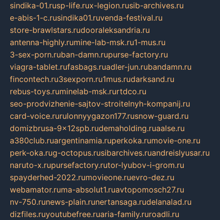
sindika-01.ru
sp-life.ru
x-legion.ru
sib-archives.ru
e-abis-1-c.ru
sindika01.ru
venda-festival.ru
store-brawlstars.ru
dooraleksandria.ru
antenna-highly.ru
mine-lab-msk.ru
1-mus.ru
3-sex-porn.ru
ban-damn.ru
purse-factory.ru
viagra-tablet.ru
fasbags.ru
adler-jun.ru
bandamn.ru
fincontech.ru
3sexporn.ru
1mus.ru
darksand.ru
rebus-toys.ru
minelab-msk.ru
rtdco.ru
seo-prodvizhenie-sajtov-stroitelnyh-kompanij.ru
card-voice.ru
rulonnyygazon177.ru
snow-guard.ru
domizbrusa-9x12spb.ru
demaholding.ru
aalse.ru
a380club.ru
argentinamia.ru
perkoka.ru
movie-one.ru
perk-oka.ru
g-octopus.ru
sibarchives.ru
andreislyusar.ru
naruto-x.ru
pursefactory.ru
tor-lyubov-i-grom.ru
spayderhed-2022.ru
movieone.ru
evro-dez.ru
webamator.ru
ma-absolut1.ru
avtopomosch27.ru
nv-750.ru
news-plain.ru
nertansaga.ru
delanalad.ru
dizfiles.ru
youtubefree.ru
aria-family.ru
roadli.ru