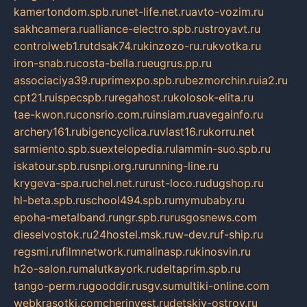
kamertondom.spb.ru
net-life.net.ru
avto-vozim.ru
sakhcamera.ru
alliance-electro.spb.ru
stroyavt.ru
controlweb1.ru
tdsak74.ru
kinzozo-ru.ru
kvotka.ru
iron-snab.ru
costa-bella.ru
eugrus.pp.ru
associaciya39.ru
primexpo.spb.ru
bezmorchin.ru
ia2.ru
cpt21.ru
ispecspb.ru
regahost.ru
kolosok-elita.ru
tae-kwon.ru
consrio.com.ru
insiam.ru
avegainfo.ru
archery161.ru
bigencyclica.ru
vlast16.ru
korru.net
sarmiento.spb.su
extelopedia.ru
lammin-suo.spb.ru
iskatour.spb.ru
snpi.org.ru
running-line.ru
krygeva-spa.ru
chel.net.ru
rust-loco.ru
dugshop.ru
hl-beta.spb.ru
school494.spb.ru
mymubaby.ru
epoha-metalband.ru
ngr.spb.ru
rusgosnews.com
dieselvostok.ru
24hostel.msk.ru
w-dev.ru
f-ship.ru
regsmi.ru
filmnetwork.ru
malinasp.ru
kinosvin.ru
h2o-salon.ru
malutkayork.ru
deltaprim.spb.ru
tango-perm.ru
gooddir.ru
sgv.su
multiki-online.com
webkrasotki.com
cherinvest.ru
detskiy-ostrov.ru