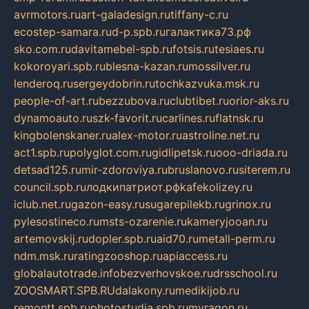
avrmotors.ru
art-galadesign.ru
tiffany-c.ru
ecostep-samara.ru
d-p.spb.ru
галактика73.рф
sko.com.ru
davitamebel-spb.ru
fotsis.ru
tesiaes.ru
kokoroyari.spb.ru
blesna-kazan.ru
mossilver.ru
lenderoq.ru
sergeydobrin.ru
tochkazvuka.msk.ru
people-of-art.ru
bezzubova.ru
clubtibet.ru
orior-aks.ru
dynamoauto.ru
szk-favorit.ru
carlines.ru
flatnsk.ru
kingbolenskaner.ru
alex-motor.ru
astroline.net.ru
act1.spb.ru
polyglot.com.ru
gidlipetsk.ru
ooo-driada.ru
detsad125.ru
mir-zdoroviya.ru
bruslanovo.ru
siterem.ru
council.spb.ru
лодкипатриот.рф
kafekolizey.ru
iclub.net.ru
gazon-easy.ru
sugarepilekb.ru
grinox.ru
pylesostineco.ru
msts-ozarenie.ru
kameryjooan.ru
artemovskij.ru
dopler.spb.ru
aid70.ru
metall-perm.ru
ndm.msk.ru
ratingzooshop.ru
apiaccess.ru
globalautotrade.info
bezverhovskoe.ru
drsschool.ru
ZOOSMART.SPB.RU
dalakony.ru
medikijob.ru
remontt.spb.ru
photostudia.spb.ru
myragon.ru