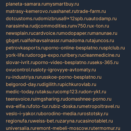
planeta-samara.ru
mysmartbuy.ru
matrasy-kemerovo.ru
ashanet.ru
trade-farm.ru
dotcustoms.ru
domizbrusa9x12spb.ru
autodamp.ru
narasimha.ru
djcommodities.ru
nv750.ru
x-ton.ru
newsplain.ru
cardvoice.ru
modopaper.ru
manunae.ru
gbget.ru
alfeihavsalnassr.ru
madoma.ru
tajuncos.ru
petrovkasports.ru
porno-online-besplatno.ru
splclub.ru
york-life.ru
doroga-expo.ru
ribery.ru
cleanmedicine.ru
slovar-ivrit.ru
porno-video-besplatno.ru
seks-365.ru
ovucontrol.ru
sloty-igrovyye-avtomaty.ru
ru-industriya.ru
russkoe-porno-besplatno.ru
belgorod-day.ru
digilith.ru
pichkurovlab.ru
medic-today.ru
taksu.ru
comp123.ru
don-ykt.ru
teensvoice.ru
imgsharing.ru
domashnee-porno.ru
eva-elfie.ru
foto-tur.ru
biz-doska.ru
metropoltravel.ru
veslo-i-yakor.ru
borodino-media.ru
rostotsky.ru
regionufa.ru
weiss-bet.ru
zaryna.ru
casinotablet.ru
universalia.ru
remont-mebeli-moscow.ru
termomur.ru