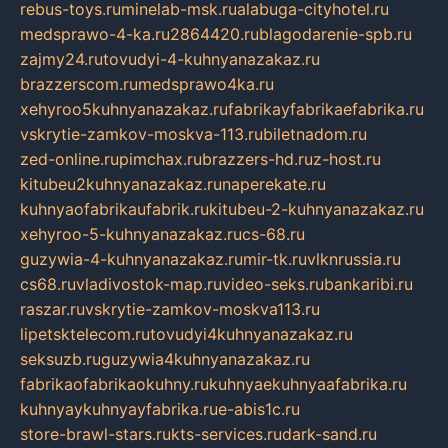
rebus-toys.ru
minelab-msk.ru
alabuga-cityhotel.ru
medsprawo-4-ka.ru
2864420.ru
blagodarenie-spb.ru
zajmy24.ru
tovudyi-4-kuhnyanazakaz.ru
brazzerscom.ru
medsprawo4ka.ru
xehyroo5kuhnyanazakaz.ru
fabrikayfabrikaefabrika.ru
vskrytie-zamkov-moskva-113.ru
biletnadom.ru
zed-online.ru
pimchax.ru
brazzers-hd.ru
z-host.ru
kitubeu2kuhnyanazakaz.ru
naperekate.ru
kuhnyaofabrikaufabrik.ru
kitubeu-2-kuhnyanazakaz.ru
xehyroo-5-kuhnyanazakaz.ru
cs-68.ru
guzywia-4-kuhnyanazakaz.ru
mir-tk.ru
vlknrussia.ru
cs68.ru
vladivostok-map.ru
video-seks.ru
bankaribi.ru
raszar.ru
vskrytie-zamkov-moskva113.ru
lipetsktelecom.ru
tovudyi4kuhnyanazakaz.ru
seksuzb.ru
guzywia4kuhnyanazakaz.ru
fabrikaofabrikaokuhny.ru
kuhnyaekuhnyaafabrika.ru
kuhnyaykuhnyayfabrika.ru
e-abis1c.ru
store-brawl-stars.ru
kts-services.ru
dark-sand.ru