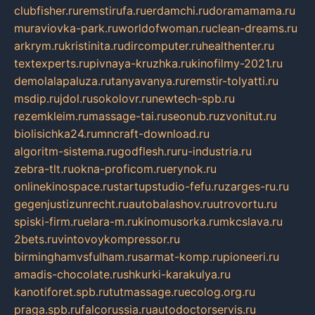
clubfisher.ru
remstirufa.ru
erdamchi.ru
doramamama.ru
muraviovka-park.ru
worldofwoman.ru
clean-dreams.ru
arkrym.ru
kristinita.ru
dircomputer.ru
healthenter.ru
textexperts.ru
pivnaya-kruzhka.ru
kinofilmy-2021.ru
demolalapaluza.ru
tanyavanya.ru
remstir-tolyatti.ru
msdip.ru
jdol.ru
sokolovr.ru
newtech-spb.ru
rezemkleim.ru
massage-tai.ru
seonub.ru
zvonitut.ru
biolisichka24.ru
mncraft-download.ru
algoritm-sistema.ru
godflesh.ru
ru-industria.ru
zebra-tlt.ru
okna-proficom.ru
erynok.ru
onlinekinospace.ru
startupstudio-fefu.ru
zarges-ru.ru
gegenjustizunrecht.ru
autobalashov.ru
utrovortu.ru
spiski-firm.ru
elara-m.ru
kinomusorka.ru
mkcslava.ru
2bets.ru
vintovoykompressor.ru
birminghamvsfulham.ru
sarmat-komp.ru
pioneeri.ru
amadis-chocolate.ru
shkurki-karakulya.ru
kanotiforet.spb.ru
tutmassage.ru
ecolog.org.ru
praga.spb.ru
falcorussia.ru
autodoctorservis.ru