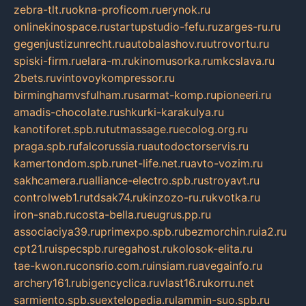
zebra-tlt.ru
okna-proficom.ru
erynok.ru
onlinekinospace.ru
startupstudio-fefu.ru
zarges-ru.ru
gegenjustizunrecht.ru
autobalashov.ru
utrovortu.ru
spiski-firm.ru
elara-m.ru
kinomusorka.ru
mkcslava.ru
2bets.ru
vintovoykompressor.ru
birminghamvsfulham.ru
sarmat-komp.ru
pioneeri.ru
amadis-chocolate.ru
shkurki-karakulya.ru
kanotiforet.spb.ru
tutmassage.ru
ecolog.org.ru
praga.spb.ru
falcorussia.ru
autodoctorservis.ru
kamertondom.spb.ru
net-life.net.ru
avto-vozim.ru
sakhcamera.ru
alliance-electro.spb.ru
stroyavt.ru
controlweb1.ru
tdsak74.ru
kinzozo-ru.ru
kvotka.ru
iron-snab.ru
costa-bella.ru
eugrus.pp.ru
associaciya39.ru
primexpo.spb.ru
bezmorchin.ru
ia2.ru
cpt21.ru
ispecspb.ru
regahost.ru
kolosok-elita.ru
tae-kwon.ru
consrio.com.ru
insiam.ru
avegainfo.ru
archery161.ru
bigencyclica.ru
vlast16.ru
korru.net
sarmiento.spb.su
extelopedia.ru
lammin-suo.spb.ru