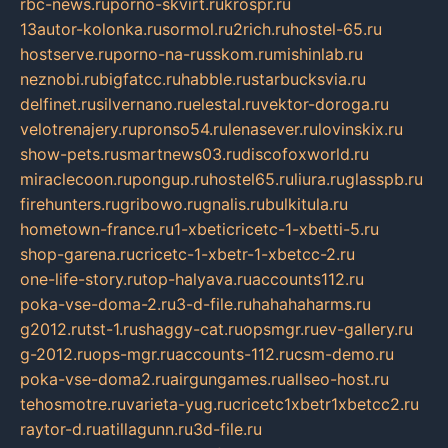
rbc-news.ru
porno-skvirt.ru
krospr.ru
13autor-kolonka.ru
sormol.ru
2rich.ru
hostel-65.ru
hostserve.ru
porno-na-russkom.ru
mishinlab.ru
neznobi.ru
bigfatcc.ru
habble.ru
starbucksvia.ru
delfinet.ru
silvernano.ru
elestal.ru
vektor-doroga.ru
velotrenajery.ru
pronso54.ru
lenasever.ru
lovinskix.ru
show-pets.ru
smartnews03.ru
discofoxworld.ru
miraclecoon.ru
pongup.ru
hostel65.ru
liura.ru
glasspb.ru
firehunters.ru
gribowo.ru
gnalis.ru
bulkitula.ru
hometown-france.ru
1-xbeticricetc-1-xbetti-5.ru
shop-garena.ru
cricetc-1-xbetr-1-xbetcc-2.ru
one-life-story.ru
top-halyava.ru
accounts112.ru
poka-vse-doma-2.ru
3-d-file.ru
hahahaharms.ru
g2012.ru
tst-1.ru
shaggy-cat.ru
opsmgr.ru
ev-gallery.ru
g-2012.ru
ops-mgr.ru
accounts-112.ru
csm-demo.ru
poka-vse-doma2.ru
airgungames.ru
allseo-host.ru
tehosmotre.ru
varieta-yug.ru
cricetc1xbetr1xbetcc2.ru
raytor-d.ru
atillagunn.ru
3d-file.ru