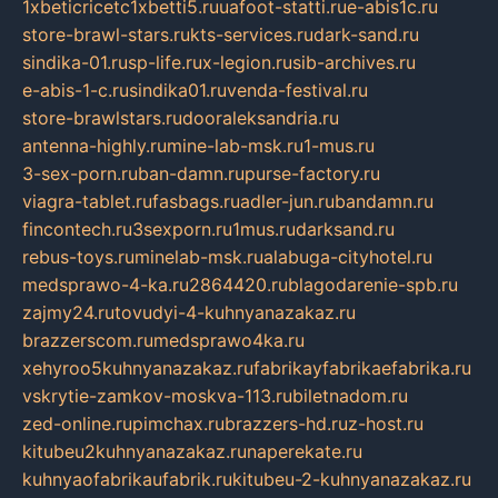
1xbeticricetc1xbetti5.ru
uafoot-statti.ru
e-abis1c.ru
store-brawl-stars.ru
kts-services.ru
dark-sand.ru
sindika-01.ru
sp-life.ru
x-legion.ru
sib-archives.ru
e-abis-1-c.ru
sindika01.ru
venda-festival.ru
store-brawlstars.ru
dooraleksandria.ru
antenna-highly.ru
mine-lab-msk.ru
1-mus.ru
3-sex-porn.ru
ban-damn.ru
purse-factory.ru
viagra-tablet.ru
fasbags.ru
adler-jun.ru
bandamn.ru
fincontech.ru
3sexporn.ru
1mus.ru
darksand.ru
rebus-toys.ru
minelab-msk.ru
alabuga-cityhotel.ru
medsprawo-4-ka.ru
2864420.ru
blagodarenie-spb.ru
zajmy24.ru
tovudyi-4-kuhnyanazakaz.ru
brazzerscom.ru
medsprawo4ka.ru
xehyroo5kuhnyanazakaz.ru
fabrikayfabrikaefabrika.ru
vskrytie-zamkov-moskva-113.ru
biletnadom.ru
zed-online.ru
pimchax.ru
brazzers-hd.ru
z-host.ru
kitubeu2kuhnyanazakaz.ru
naperekate.ru
kuhnyaofabrikaufabrik.ru
kitubeu-2-kuhnyanazakaz.ru