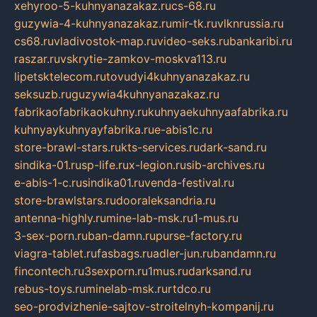
xehyroo-5-kuhnyanazakaz.ru
cs-68.ru
guzywia-4-kuhnyanazakaz.ru
mir-tk.ru
vlknrussia.ru
cs68.ru
vladivostok-map.ru
video-seks.ru
bankaribi.ru
raszar.ru
vskrytie-zamkov-moskva113.ru
lipetsktelecom.ru
tovudyi4kuhnyanazakaz.ru
seksuzb.ru
guzywia4kuhnyanazakaz.ru
fabrikaofabrikaokuhny.ru
kuhnyaekuhnyaafabrika.ru
kuhnyaykuhnyayfabrika.ru
e-abis1c.ru
store-brawl-stars.ru
kts-services.ru
dark-sand.ru
sindika-01.ru
sp-life.ru
x-legion.ru
sib-archives.ru
e-abis-1-c.ru
sindika01.ru
venda-festival.ru
store-brawlstars.ru
dooraleksandria.ru
antenna-highly.ru
mine-lab-msk.ru
1-mus.ru
3-sex-porn.ru
ban-damn.ru
purse-factory.ru
viagra-tablet.ru
fasbags.ru
adler-jun.ru
bandamn.ru
fincontech.ru
3sexporn.ru
1mus.ru
darksand.ru
rebus-toys.ru
minelab-msk.ru
rtdco.ru
seo-prodvizhenie-sajtov-stroitelnyh-kompanij.ru