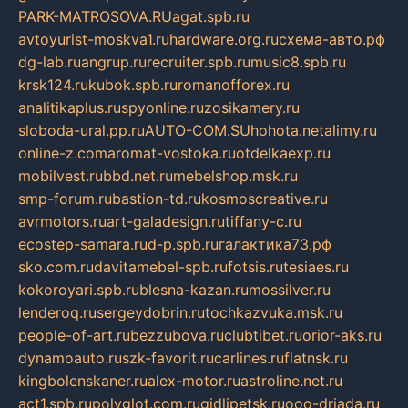
PARK-MATROSOVA.RU
agat.spb.ru
avtoyurist-moskva1.ru
hardware.org.ru
схема-авто.рф
dg-lab.ru
angrup.ru
recruiter.spb.ru
music8.spb.ru
krsk124.ru
kubok.spb.ru
romanofforex.ru
analitikaplus.ru
spyonline.ru
zosikamery.ru
sloboda-ural.pp.ru
AUTO-COM.SU
hohota.net
alimy.ru
online-z.com
aromat-vostoka.ru
otdelkaexp.ru
mobilvest.ru
bbd.net.ru
mebelshop.msk.ru
smp-forum.ru
bastion-td.ru
kosmoscreative.ru
avrmotors.ru
art-galadesign.ru
tiffany-c.ru
ecostep-samara.ru
d-p.spb.ru
галактика73.рф
sko.com.ru
davitamebel-spb.ru
fotsis.ru
tesiaes.ru
kokoroyari.spb.ru
blesna-kazan.ru
mossilver.ru
lenderoq.ru
sergeydobrin.ru
tochkazvuka.msk.ru
people-of-art.ru
bezzubova.ru
clubtibet.ru
orior-aks.ru
dynamoauto.ru
szk-favorit.ru
carlines.ru
flatnsk.ru
kingbolenskaner.ru
alex-motor.ru
astroline.net.ru
act1.spb.ru
polyglot.com.ru
gidlipetsk.ru
ooo-driada.ru