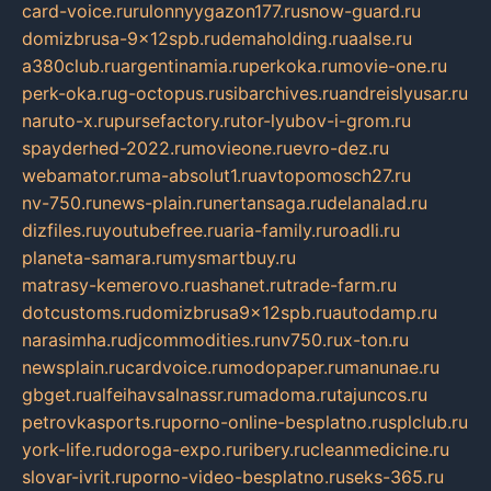
card-voice.ru
rulonnyygazon177.ru
snow-guard.ru
domizbrusa-9x12spb.ru
demaholding.ru
aalse.ru
a380club.ru
argentinamia.ru
perkoka.ru
movie-one.ru
perk-oka.ru
g-octopus.ru
sibarchives.ru
andreislyusar.ru
naruto-x.ru
pursefactory.ru
tor-lyubov-i-grom.ru
spayderhed-2022.ru
movieone.ru
evro-dez.ru
webamator.ru
ma-absolut1.ru
avtopomosch27.ru
nv-750.ru
news-plain.ru
nertansaga.ru
delanalad.ru
dizfiles.ru
youtubefree.ru
aria-family.ru
roadli.ru
planeta-samara.ru
mysmartbuy.ru
matrasy-kemerovo.ru
ashanet.ru
trade-farm.ru
dotcustoms.ru
domizbrusa9x12spb.ru
autodamp.ru
narasimha.ru
djcommodities.ru
nv750.ru
x-ton.ru
newsplain.ru
cardvoice.ru
modopaper.ru
manunae.ru
gbget.ru
alfeihavsalnassr.ru
madoma.ru
tajuncos.ru
petrovkasports.ru
porno-online-besplatno.ru
splclub.ru
york-life.ru
doroga-expo.ru
ribery.ru
cleanmedicine.ru
slovar-ivrit.ru
porno-video-besplatno.ru
seks-365.ru