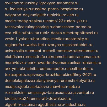
ovucontrol.ru
sloty-igrovyye-avtomaty.ru
ru-industriya.ru
russkoe-porno-besplatno.ru
belgorod-day.ru
digilith.ru
pichkurovlab.ru
medic-today.ru
taksu.ru
comp123.ru
don-ykt.ru
teensvoice.ru
imgsharing.ru
domashnee-porno.ru
eva-elfie.ru
foto-tur.ru
biz-doska.ru
metropoltravel.ru
veslo-i-yakor.ru
borodino-media.ru
rostotsky.ru
regionufa.ru
weiss-bet.ru
zaryna.ru
casinotablet.ru
universalia.ru
remont-mebeli-moscow.ru
termomur.ru
clubfisher.ru
remstirufa.ru
erdamchi.ru
doramamama.ru
muraviovka-park.ru
worldofwoman.ru
clean-dreams.ru
arkrym.ru
kristinita.ru
dircomputer.ru
healthenter.ru
textexperts.ru
pivnaya-kruzhka.ru
kinofilmy-2021.ru
demolalapaluza.ru
tanyavanya.ru
remstir-tolyatti.ru
msdip.ru
jdol.ru
sokolovr.ru
newtech-spb.ru
rezemkleim.ru
massage-tai.ru
seonub.ru
zvonitut.ru
biolisichka24.ru
mncraft-download.ru
algoritm-sistema.ru
godflesh.ru
ru-industria.ru