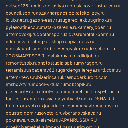
detsad125.ru
mir-zdoroviya.ru
bruslanovo.ru
siterem.ru
council.spb.ru
лодкипатриот.рф
kafekolizey.ru
iclub.net.ru
gazon-easy.ru
sugarepilekb.ru
grinox.ru
pylesostineco.ru
msts-ozarenie.ru
kameryjooan.ru
artemovskij.ru
dopler.spb.ru
aid70.ru
metall-perm.ru
ndm.msk.ru
ratingzooshop.ru
apiaccess.ru
globalautotrade.info
bezverhovskoe.ru
drsschool.ru
ZOOSMART.SPB.RU
dalakony.ru
medikijob.ru
remontt.spb.ru
photostudia.spb.ru
myragon.ru
terramia.ru
academy62.ru
gardengallereya.ru
rti.com.ru
artem-news.ru
biserinca.ru
krasnodarkurort.com
imshowtv.ru
mebel-v-tule.ru
mobtopik.ru
pcsecurity.net.ru
tool-sib.ru
multimetrunit.ru
sp-tour.ru
fan-cs.ru
santeh-russia.ru
symbian9.net.ru
DSHAIR.RU
tmmotors.spb.ru
xjocuricopii.com
musavtomat.msk.ru
obustrojdom.ru
sovetcik.ru
ybaranovskaya.ru
ppknews.ru
cult-alshei.ru
JAPANRUSSIA.RU
proekciyamebel.ru
imper-finans.ru
rim.org.ru