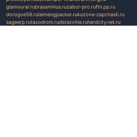
glamourai.ru
brassminus.ru
zabor-pro.ru
ftn.pp.ru
dorogoe58.ru
laimengpacker.ru
kuzova-zapchasti.ru
sageerp.ru
taxodrom.ru
dsrazvitie.ru
hardcity.net.ru
ratinghomegames.ru
topservice25.ru
gubernyan.ru
gtglasslined.ru
ii4.ru
tssport.spb.ru
andorra24.com
blackwallstreet.ru
oboimos.ru
optim-doors.com.ru
ikuch.ru
nycr.org.ru
npa21.ru
vremya-ch.spb.ru
desert000.ru
ivtorgi.ru
ifiori.ru
catalog-statei.ru
dcv.org.ru
spetsmaster174.ru
ipkameryhiseeu.ru
dum26.ru
ruspol.spb.ru
fr-opendp.ru
kam-solnyshko.ru
cheyenne-arapaho.ru
sevzapmetal.spb.ru
ted-lapidus.spb.ru
parasite-eliminator.ru
sigma-complete.ru
modernworld.ru
dama-moda.ru
eholot-group.ru
sk-nvkz.ru
DRONGOLD.RU
democratia2.ru
i-farmer.ru
mass-sport.org
jablonex.spb.ru
bookmess.ru
linkword.ru
refineua.com.ru
cs-spec.net.ru
altay-mebel.ru
DNK-THEATRE.RU
mechaniks.spb.ru
ipcamtechage.ru