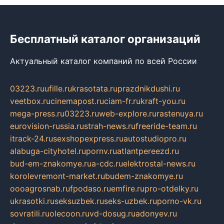
Бесплатный каталог организаций
Актуальный каталог компаний по всей России
03223.ru
ufille.ru
krasotata.ru
prazdnikdushi.ru
veetbox.ru
cinemapost.ru
ciam-fr.ru
kraft-you.ru
mega-press.ru
03223.ru
web-explore.ru
rastenuya.ru
eurovision-russia.ru
strah-news.ru
freeride-team.ru
itrack-24.ru
sexshopexpress.ru
autostudiopro.ru
alabuga-cityhotel.ru
pornv.ru
atlantpereezd.ru
bud-em-znakomye.ru
a-cdc.ru
elektrostal-news.ru
korolevremont-market.ru
budem-znakomye.ru
oooagrosnab.ru
fpodaso.ru
emfire.ru
pro-otdelky.ru
ukrasotki.ru
seksuzbek.ru
seks-uzbek.ru
porno-vk.ru
sovratili.ru
olecoon.ru
vd-dosug.ru
adonyev.ru