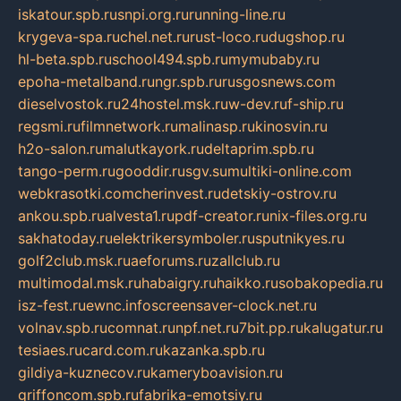
iskatour.spb.ru
snpi.org.ru
running-line.ru
krygeva-spa.ru
chel.net.ru
rust-loco.ru
dugshop.ru
hl-beta.spb.ru
school494.spb.ru
mymubaby.ru
epoha-metalband.ru
ngr.spb.ru
rusgosnews.com
dieselvostok.ru
24hostel.msk.ru
w-dev.ru
f-ship.ru
regsmi.ru
filmnetwork.ru
malinasp.ru
kinosvin.ru
h2o-salon.ru
malutkayork.ru
deltaprim.spb.ru
tango-perm.ru
gooddir.ru
sgv.su
multiki-online.com
webkrasotki.com
cherinvest.ru
detskiy-ostrov.ru
ankou.spb.ru
alvesta1.ru
pdf-creator.ru
nix-files.org.ru
sakhatoday.ru
elektrikersymboler.ru
sputnikyes.ru
golf2club.msk.ru
aeforums.ru
zallclub.ru
multimodal.msk.ru
habaigry.ru
haikko.ru
sobakopedia.ru
isz-fest.ru
ewnc.info
screensaver-clock.net.ru
volnav.spb.ru
comnat.ru
npf.net.ru
7bit.pp.ru
kalugatur.ru
tesiaes.ru
card.com.ru
kazanka.spb.ru
gildiya-kuznecov.ru
kameryboavision.ru
griffoncom.spb.ru
fabrika-emotsiy.ru