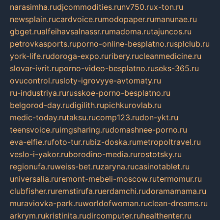
narasimha.ru
djcommodities.ru
nv750.ru
x-ton.ru
newsplain.ru
cardvoice.ru
modopaper.ru
manunae.ru
gbget.ru
alfeihavsalnassr.ru
madoma.ru
tajuncos.ru
petrovkasports.ru
porno-online-besplatno.ru
splclub.ru
york-life.ru
doroga-expo.ru
ribery.ru
cleanmedicine.ru
slovar-ivrit.ru
porno-video-besplatno.ru
seks-365.ru
ovucontrol.ru
sloty-igrovyye-avtomaty.ru
ru-industriya.ru
russkoe-porno-besplatno.ru
belgorod-day.ru
digilith.ru
pichkurovlab.ru
medic-today.ru
taksu.ru
comp123.ru
don-ykt.ru
teensvoice.ru
imgsharing.ru
domashnee-porno.ru
eva-elfie.ru
foto-tur.ru
biz-doska.ru
metropoltravel.ru
veslo-i-yakor.ru
borodino-media.ru
rostotsky.ru
regionufa.ru
weiss-bet.ru
zaryna.ru
casinotablet.ru
universalia.ru
remont-mebeli-moscow.ru
termomur.ru
clubfisher.ru
remstirufa.ru
erdamchi.ru
doramamama.ru
muraviovka-park.ru
worldofwoman.ru
clean-dreams.ru
arkrym.ru
kristinita.ru
dircomputer.ru
healthenter.ru