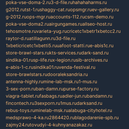
poka-vse-doma-2.ru
3-d-file.ru
hahahaharms.ru
g2012.ru
tst-1.ru
shaggy-cat.ru
opsmgr.ru
ev-gallery.ru
g-2012.ru
ops-mgr.ru
accounts-112.ru
csm-demo.ru
poka-vse-doma2.ru
airgungames.ru
allseo-host.ru
tehosmotre.ru
varieta-yug.ru
cricetc1xbetr1xbetcc2.ru
raytor-d.ru
atillagunn.ru
3d-file.ru
1xbeticricetc1xbetti5.ru
uafoot-statti.ru
e-abis1c.ru
store-brawl-stars.ru
kts-services.ru
dark-sand.ru
sindika-01.ru
sp-life.ru
x-legion.ru
sib-archives.ru
e-abis-1-c.ru
sindika01.ru
venda-festival.ru
store-brawlstars.ru
dooraleksandria.ru
antenna-highly.ru
mine-lab-msk.ru
1-mus.ru
3-sex-porn.ru
ban-damn.ru
purse-factory.ru
viagra-tablet.ru
fasbags.ru
adler-jun.ru
bandamn.ru
fincontech.ru
3sexporn.ru
1mus.ru
darksand.ru
rebus-toys.ru
minelab-msk.ru
alabuga-cityhotel.ru
medsprawo-4-ka.ru
2864420.ru
blagodarenie-spb.ru
zajmy24.ru
tovudyi-4-kuhnyanazakaz.ru