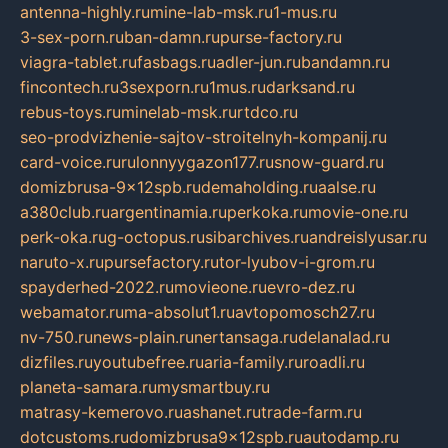
antenna-highly.ru
mine-lab-msk.ru
1-mus.ru
3-sex-porn.ru
ban-damn.ru
purse-factory.ru
viagra-tablet.ru
fasbags.ru
adler-jun.ru
bandamn.ru
fincontech.ru
3sexporn.ru
1mus.ru
darksand.ru
rebus-toys.ru
minelab-msk.ru
rtdco.ru
seo-prodvizhenie-sajtov-stroitelnyh-kompanij.ru
card-voice.ru
rulonnyygazon177.ru
snow-guard.ru
domizbrusa-9x12spb.ru
demaholding.ru
aalse.ru
a380club.ru
argentinamia.ru
perkoka.ru
movie-one.ru
perk-oka.ru
g-octopus.ru
sibarchives.ru
andreislyusar.ru
naruto-x.ru
pursefactory.ru
tor-lyubov-i-grom.ru
spayderhed-2022.ru
movieone.ru
evro-dez.ru
webamator.ru
ma-absolut1.ru
avtopomosch27.ru
nv-750.ru
news-plain.ru
nertansaga.ru
delanalad.ru
dizfiles.ru
youtubefree.ru
aria-family.ru
roadli.ru
planeta-samara.ru
mysmartbuy.ru
matrasy-kemerovo.ru
ashanet.ru
trade-farm.ru
dotcustoms.ru
domizbrusa9x12spb.ru
autodamp.ru