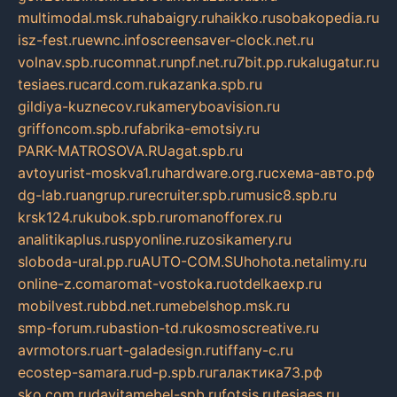
multimodal.msk.ru
habaigry.ru
haikko.ru
sobakopedia.ru
isz-fest.ru
ewnc.info
screensaver-clock.net.ru
volnav.spb.ru
comnat.ru
npf.net.ru
7bit.pp.ru
kalugatur.ru
tesiaes.ru
card.com.ru
kazanka.spb.ru
gildiya-kuznecov.ru
kameryboavision.ru
griffoncom.spb.ru
fabrika-emotsiy.ru
PARK-MATROSOVA.RU
agat.spb.ru
avtoyurist-moskva1.ru
hardware.org.ru
схема-авто.рф
dg-lab.ru
angrup.ru
recruiter.spb.ru
music8.spb.ru
krsk124.ru
kubok.spb.ru
romanofforex.ru
analitikaplus.ru
spyonline.ru
zosikamery.ru
sloboda-ural.pp.ru
AUTO-COM.SU
hohota.net
alimy.ru
online-z.com
aromat-vostoka.ru
otdelkaexp.ru
mobilvest.ru
bbd.net.ru
mebelshop.msk.ru
smp-forum.ru
bastion-td.ru
kosmoscreative.ru
avrmotors.ru
art-galadesign.ru
tiffany-c.ru
ecostep-samara.ru
d-p.spb.ru
галактика73.рф
sko.com.ru
davitamebel-spb.ru
fotsis.ru
tesiaes.ru