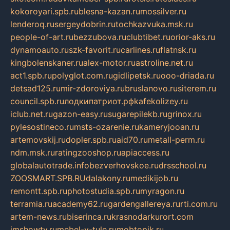
kokoroyari.spb.ru
blesna-kazan.ru
mossilver.ru
lenderoq.ru
sergeydobrin.ru
tochkazvuka.msk.ru
people-of-art.ru
bezzubova.ru
clubtibet.ru
orior-aks.ru
dynamoauto.ru
szk-favorit.ru
carlines.ru
flatnsk.ru
kingbolenskaner.ru
alex-motor.ru
astroline.net.ru
act1.spb.ru
polyglot.com.ru
gidlipetsk.ru
ooo-driada.ru
detsad125.ru
mir-zdoroviya.ru
bruslanovo.ru
siterem.ru
council.spb.ru
лодкипатриот.рф
kafekolizey.ru
iclub.net.ru
gazon-easy.ru
sugarepilekb.ru
grinox.ru
pylesostineco.ru
msts-ozarenie.ru
kameryjooan.ru
artemovskij.ru
dopler.spb.ru
aid70.ru
metall-perm.ru
ndm.msk.ru
ratingzooshop.ru
apiaccess.ru
globalautotrade.info
bezverhovskoe.ru
drsschool.ru
ZOOSMART.SPB.RU
dalakony.ru
medikijob.ru
remontt.spb.ru
photostudia.spb.ru
myragon.ru
terramia.ru
academy62.ru
gardengallereya.ru
rti.com.ru
artem-news.ru
biserinca.ru
krasnodarkurort.com
imshowtv.ru
mebel-v-tule.ru
mobtopik.ru