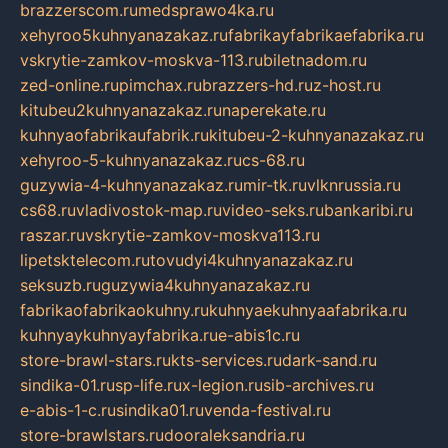
brazzerscom.ru
medsprawo4ka.ru
xehyroo5kuhnyanazakaz.ru
fabrikayfabrikaefabrika.ru
vskrytie-zamkov-moskva-113.ru
biletnadom.ru
zed-online.ru
pimchax.ru
brazzers-hd.ru
z-host.ru
kitubeu2kuhnyanazakaz.ru
naperekate.ru
kuhnyaofabrikaufabrik.ru
kitubeu-2-kuhnyanazakaz.ru
xehyroo-5-kuhnyanazakaz.ru
cs-68.ru
guzywia-4-kuhnyanazakaz.ru
mir-tk.ru
vlknrussia.ru
cs68.ru
vladivostok-map.ru
video-seks.ru
bankaribi.ru
raszar.ru
vskrytie-zamkov-moskva113.ru
lipetsktelecom.ru
tovudyi4kuhnyanazakaz.ru
seksuzb.ru
guzywia4kuhnyanazakaz.ru
fabrikaofabrikaokuhny.ru
kuhnyaekuhnyaafabrika.ru
kuhnyaykuhnyayfabrika.ru
e-abis1c.ru
store-brawl-stars.ru
kts-services.ru
dark-sand.ru
sindika-01.ru
sp-life.ru
x-legion.ru
sib-archives.ru
e-abis-1-c.ru
sindika01.ru
venda-festival.ru
store-brawlstars.ru
dooraleksandria.ru