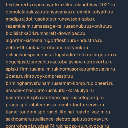
textexperts.ru
pivnaya-kruzhka.ru
kinofilmy-2021.ru
demolalapaluza.ru
tanyavanya.ru
remstir-tolyatti.ru
msdip.ru
jdol.ru
sokolovr.ru
newtech-spb.ru
rezemkleim.ru
massage-tai.ru
seonub.ru
zvonitut.ru
biolisichka24.ru
mncraft-download.ru
algoritm-sistema.ru
godflesh.ru
ru-industria.ru
zebra-tlt.ru
okna-proficom.ru
erynok.ru
onlinekinospace.ru
startupstudio-fefu.ru
zarges-ru.ru
gegenjustizunrecht.ru
autobalashov.ru
utrovortu.ru
spiski-firm.ru
elara-m.ru
kinomusorka.ru
mkcslava.ru
2bets.ru
vintovoykompressor.ru
birminghamvsfulham.ru
sarmat-komp.ru
pioneeri.ru
amadis-chocolate.ru
shkurki-karakulya.ru
kanotiforet.spb.ru
tutmassage.ru
ecolog.org.ru
praga.spb.ru
falcorussia.ru
autodoctorservis.ru
kamertondom.spb.ru
net-life.net.ru
avto-vozim.ru
sakhcamera.ru
alliance-electro.spb.ru
stroyavt.ru
controlweb1.ru
tdsak74.ru
kinzozo-ru.ru
kvotka.ru