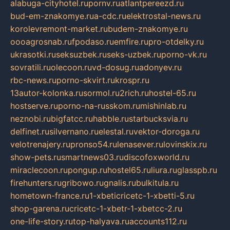
alabuga-cityhotel.ru
pornv.ru
atlantpereezd.ru
bud-em-znakomye.ru
a-cdc.ru
elektrostal-news.ru
korolevremont-market.ru
budem-znakomye.ru
oooagrosnab.ru
fpodaso.ru
emfire.ru
pro-otdelky.ru
ukrasotki.ru
seksuzbek.ru
seks-uzbek.ru
porno-vk.ru
sovratili.ru
olecoon.ru
vd-dosug.ru
adonyev.ru
rbc-news.ru
porno-skvirt.ru
krospr.ru
13autor-kolonka.ru
sormol.ru
2rich.ru
hostel-65.ru
hostserve.ru
porno-na-russkom.ru
mishinlab.ru
neznobi.ru
bigfatcc.ru
habble.ru
starbucksvia.ru
delfinet.ru
silvernano.ru
elestal.ru
vektor-doroga.ru
velotrenajery.ru
pronso54.ru
lenasever.ru
lovinskix.ru
show-pets.ru
smartnews03.ru
discofoxworld.ru
miraclecoon.ru
pongup.ru
hostel65.ru
liura.ru
glasspb.ru
firehunters.ru
gribowo.ru
gnalis.ru
bulkitula.ru
hometown-france.ru
1-xbeticricetc-1-xbetti-5.ru
shop-garena.ru
cricetc-1-xbetr-1-xbetcc-2.ru
one-life-story.ru
top-halyava.ru
accounts112.ru