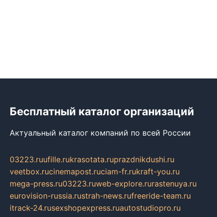
Бесплатный каталог организаций
Актуальный каталог компаний по всей России
03223.ru
ufille.ru
krasotata.ru
prazdnikdushi.ru
veetbox.ru
cinemapost.ru
ciam-fr.ru
kraft-you.ru
mega-press.ru
03223.ru
web-explore.ru
rastenuya.ru
eurovision-russia.ru
strah-news.ru
freeride-team.ru
itrack-24.ru
sexshopexpress.ru
autostudiopro.ru