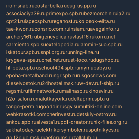
iron-snab.ru
costa-bella.ru
eugrus.pp.ru
associaciya39.ru
primexpo.spb.ru
bezmorchin.ru
ia2.ru
cpt21.ru
ispecspb.ru
regahost.ru
kolosok-elita.ru
tae-kwon.ru
consrio.com.ru
insiam.ru
avegainfo.ru
archery161.ru
bigencyclica.ru
vlast16.ru
korru.net
sarmiento.spb.su
extelopedia.ru
lammin-suo.spb.ru
iskatour.spb.ru
snpi.org.ru
running-line.ru
krygeva-spa.ru
chel.net.ru
rust-loco.ru
dugshop.ru
hl-beta.spb.ru
school494.spb.ru
mymubaby.ru
epoha-metalband.ru
ngr.spb.ru
rusgosnews.com
dieselvostok.ru
24hostel.msk.ru
w-dev.ru
f-ship.ru
regsmi.ru
filmnetwork.ru
malinasp.ru
kinosvin.ru
h2o-salon.ru
malutkayork.ru
deltaprim.spb.ru
tango-perm.ru
gooddir.ru
sgv.su
multiki-online.com
webkrasotki.com
cherinvest.ru
detskiy-ostrov.ru
ankou.spb.ru
alvesta1.ru
pdf-creator.ru
nix-files.org.ru
sakhatoday.ru
elektrikersymboler.ru
sputnikyes.ru
golf2club.msk.ru
aeforums.ru
zallclub.ru