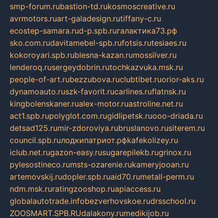
smp-forum.ru
bastion-td.ru
kosmoscreative.ru
avrmotors.ru
art-galadesign.ru
tiffany-c.ru
ecostep-samara.ru
d-p.spb.ru
галактика73.рф
sko.com.ru
davitamebel-spb.ru
fotsis.ru
tesiaes.ru
kokoroyari.spb.ru
blesna-kazan.ru
mossilver.ru
lenderoq.ru
sergeydobrin.ru
tochkazvuka.msk.ru
people-of-art.ru
bezzubova.ru
clubtibet.ru
orior-aks.ru
dynamoauto.ru
szk-favorit.ru
carlines.ru
flatnsk.ru
kingbolenskaner.ru
alex-motor.ru
astroline.net.ru
act1.spb.ru
polyglot.com.ru
gidlipetsk.ru
ooo-driada.ru
detsad125.ru
mir-zdoroviya.ru
bruslanovo.ru
siterem.ru
council.spb.ru
лодкипатриот.рф
kafekolizey.ru
iclub.net.ru
gazon-easy.ru
sugarepilekb.ru
grinox.ru
pylesostineco.ru
msts-ozarenie.ru
kameryjooan.ru
artemovskij.ru
dopler.spb.ru
aid70.ru
metall-perm.ru
ndm.msk.ru
ratingzooshop.ru
apiaccess.ru
globalautotrade.info
bezverhovskoe.ru
drsschool.ru
ZOOSMART.SPB.RU
dalakony.ru
medikijob.ru