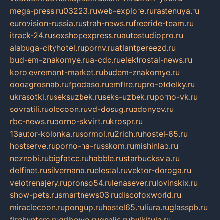
mega-press.ru
03223.ru
web-explore.ru
rastenuya.ru
eurovision-russia.ru
strah-news.ru
freeride-team.ru
itrack-24.ru
sexshopexpress.ru
autostudiopro.ru
alabuga-cityhotel.ru
pornv.ru
atlantpereezd.ru
bud-em-znakomye.ru
a-cdc.ru
elektrostal-news.ru
korolevremont-market.ru
budem-znakomye.ru
oooagrosnab.ru
fpodaso.ru
emfire.ru
pro-otdelky.ru
ukrasotki.ru
seksuzbek.ru
seks-uzbek.ru
porno-vk.ru
sovratili.ru
olecoon.ru
vd-dosug.ru
adonyev.ru
rbc-news.ru
porno-skvirt.ru
krospr.ru
13autor-kolonka.ru
sormol.ru
2rich.ru
hostel-65.ru
hostserve.ru
porno-na-russkom.ru
mishinlab.ru
neznobi.ru
bigfatcc.ru
habble.ru
starbucksvia.ru
delfinet.ru
silvernano.ru
elestal.ru
vektor-doroga.ru
velotrenajery.ru
pronso54.ru
lenasever.ru
lovinskix.ru
show-pets.ru
smartnews03.ru
discofoxworld.ru
miraclecoon.ru
pongup.ru
hostel65.ru
liura.ru
glasspb.ru
firehunters.ru
gribowo.ru
gnalis.ru
bulkitula.ru