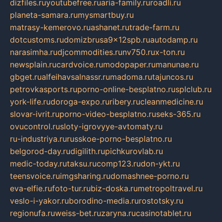
dizfiles.ru
youtubefree.ru
aria-family.ru
roadli.ru
planeta-samara.ru
mysmartbuy.ru
matrasy-kemerovo.ru
ashanet.ru
trade-farm.ru
dotcustoms.ru
domizbrusa9x12spb.ru
autodamp.ru
narasimha.ru
djcommodities.ru
nv750.ru
x-ton.ru
newsplain.ru
cardvoice.ru
modopaper.ru
manunae.ru
gbget.ru
alfeihavsalnassr.ru
madoma.ru
tajuncos.ru
petrovkasports.ru
porno-online-besplatno.ru
splclub.ru
york-life.ru
doroga-expo.ru
ribery.ru
cleanmedicine.ru
slovar-ivrit.ru
porno-video-besplatno.ru
seks-365.ru
ovucontrol.ru
sloty-igrovyye-avtomaty.ru
ru-industriya.ru
russkoe-porno-besplatno.ru
belgorod-day.ru
digilith.ru
pichkurovlab.ru
medic-today.ru
taksu.ru
comp123.ru
don-ykt.ru
teensvoice.ru
imgsharing.ru
domashnee-porno.ru
eva-elfie.ru
foto-tur.ru
biz-doska.ru
metropoltravel.ru
veslo-i-yakor.ru
borodino-media.ru
rostotsky.ru
regionufa.ru
weiss-bet.ru
zaryna.ru
casinotablet.ru