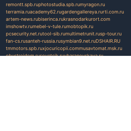
remontt.spb.ru
photostudia.spb.ru
myragon.ru
terramia.ru
academy62.ru
gardengallereya.ru
rti.com.ru
artem-news.ru
biserinca.ru
krasnodarkurort.com
imshowtv.ru
mebel-v-tule.ru
mobtopik.ru
pcsecurity.net.ru
tool-sib.ru
multimetrunit.ru
sp-tour.ru
fan-cs.ru
santeh-russia.ru
symbian9.net.ru
DSHAIR.RU
tmmotors.spb.ru
xjocuricopii.com
musavtomat.msk.ru
obustrojdom.ru
sovetcik.ru
ybaranovskaya.ru
ppknews.ru
cult-alshei.ru
JAPANRUSSIA.RU
proekciyamebel.ru
imper-finans.ru
rim.org.ru
glamourai.ru
brassminus.ru
zabor-pro.ru
ftn.pp.ru
dorogoe58.ru
laimengpacker.ru
kuzova-zapchasti.ru
sageerp.ru
taxodrom.ru
dsrazvitie.ru
hardcity.net.ru
ratinghomegames.ru
topservice25.ru
gubernyan.ru
gtglasslined.ru
ii4.ru
tssport.spb.ru
andorra24.com
blackwallstreet.ru
oboimos.ru
optim-doors.com.ru
ikuch.ru
nycr.org.ru
npa21.ru
vremya-ch.spb.ru
desert000.ru
ivtorgi.ru
ifiori.ru
catalog-statei.ru