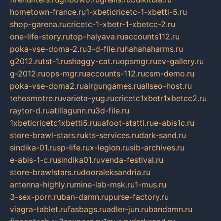
hometown-france.ru
1-xbeticricetc-1-xbetti-5.ru
shop-garena.ru
cricetc-1-xbetr-1-xbetcc-2.ru
one-life-story.ru
top-halyava.ru
accounts112.ru
poka-vse-doma-2.ru
3-d-file.ru
hahahaharms.ru
g2012.ru
tst-1.ru
shaggy-cat.ru
opsmgr.ru
ev-gallery.ru
g-2012.ru
ops-mgr.ru
accounts-112.ru
csm-demo.ru
poka-vse-doma2.ru
airgungames.ru
allseo-host.ru
tehosmotre.ru
varieta-yug.ru
cricetc1xbetr1xbetcc2.ru
raytor-d.ru
atillagunn.ru
3d-file.ru
1xbeticricetc1xbetti5.ru
uafoot-statti.ru
e-abis1c.ru
store-brawl-stars.ru
kts-services.ru
dark-sand.ru
sindika-01.ru
sp-life.ru
x-legion.ru
sib-archives.ru
e-abis-1-c.ru
sindika01.ru
venda-festival.ru
store-brawlstars.ru
dooraleksandria.ru
antenna-highly.ru
mine-lab-msk.ru
1-mus.ru
3-sex-porn.ru
ban-damn.ru
purse-factory.ru
viagra-tablet.ru
fasbags.ru
adler-jun.ru
bandamn.ru