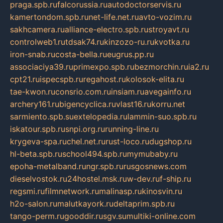
praga.spb.ru
falcorussia.ru
autodoctorservis.ru
kamertondom.spb.ru
net-life.net.ru
avto-vozim.ru
sakhcamera.ru
alliance-electro.spb.ru
stroyavt.ru
controlweb1.ru
tdsak74.ru
kinzozo-ru.ru
kvotka.ru
iron-snab.ru
costa-bella.ru
eugrus.pp.ru
associaciya39.ru
primexpo.spb.ru
bezmorchin.ru
ia2.ru
cpt21.ru
ispecspb.ru
regahost.ru
kolosok-elita.ru
tae-kwon.ru
consrio.com.ru
insiam.ru
avegainfo.ru
archery161.ru
bigencyclica.ru
vlast16.ru
korru.net
sarmiento.spb.su
extelopedia.ru
lammin-suo.spb.ru
iskatour.spb.ru
snpi.org.ru
running-line.ru
krygeva-spa.ru
chel.net.ru
rust-loco.ru
dugshop.ru
hl-beta.spb.ru
school494.spb.ru
mymubaby.ru
epoha-metalband.ru
ngr.spb.ru
rusgosnews.com
dieselvostok.ru
24hostel.msk.ru
w-dev.ru
f-ship.ru
regsmi.ru
filmnetwork.ru
malinasp.ru
kinosvin.ru
h2o-salon.ru
malutkayork.ru
deltaprim.spb.ru
tango-perm.ru
gooddir.ru
sgv.su
multiki-online.com