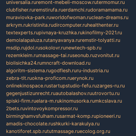
universalia.ru
remont-mebeli-moscow.ru
termomur.ru
clubfisher.ru
remstirufa.ru
erdamchi.ru
doramamama.ru
muraviovka-park.ru
worldofwoman.ru
clean-dreams.ru
arkrym.ru
kristinita.ru
dircomputer.ru
healthenter.ru
textexperts.ru
pivnaya-kruzhka.ru
kinofilmy-2021.ru
demolalapaluza.ru
tanyavanya.ru
remstir-tolyatti.ru
msdip.ru
jdol.ru
sokolovr.ru
newtech-spb.ru
rezemkleim.ru
massage-tai.ru
seonub.ru
zvonitut.ru
biolisichka24.ru
mncraft-download.ru
algoritm-sistema.ru
godflesh.ru
ru-industria.ru
zebra-tlt.ru
okna-proficom.ru
erynok.ru
onlinekinospace.ru
startupstudio-fefu.ru
zarges-ru.ru
gegenjustizunrecht.ru
autobalashov.ru
utrovortu.ru
spiski-firm.ru
elara-m.ru
kinomusorka.ru
mkcslava.ru
2bets.ru
vintovoykompressor.ru
birminghamvsfulham.ru
sarmat-komp.ru
pioneeri.ru
amadis-chocolate.ru
shkurki-karakulya.ru
kanotiforet.spb.ru
tutmassage.ru
ecolog.org.ru