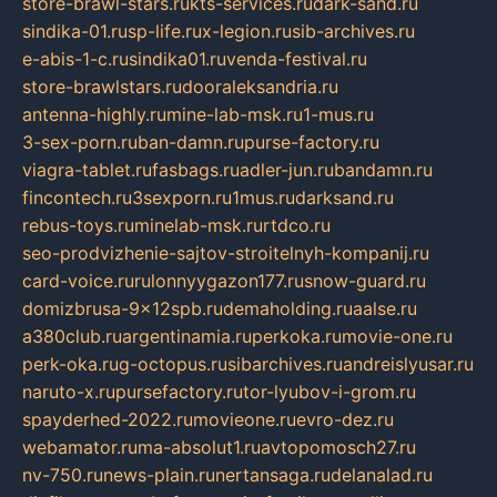
store-brawl-stars.ru
kts-services.ru
dark-sand.ru
sindika-01.ru
sp-life.ru
x-legion.ru
sib-archives.ru
e-abis-1-c.ru
sindika01.ru
venda-festival.ru
store-brawlstars.ru
dooraleksandria.ru
antenna-highly.ru
mine-lab-msk.ru
1-mus.ru
3-sex-porn.ru
ban-damn.ru
purse-factory.ru
viagra-tablet.ru
fasbags.ru
adler-jun.ru
bandamn.ru
fincontech.ru
3sexporn.ru
1mus.ru
darksand.ru
rebus-toys.ru
minelab-msk.ru
rtdco.ru
seo-prodvizhenie-sajtov-stroitelnyh-kompanij.ru
card-voice.ru
rulonnyygazon177.ru
snow-guard.ru
domizbrusa-9x12spb.ru
demaholding.ru
aalse.ru
a380club.ru
argentinamia.ru
perkoka.ru
movie-one.ru
perk-oka.ru
g-octopus.ru
sibarchives.ru
andreislyusar.ru
naruto-x.ru
pursefactory.ru
tor-lyubov-i-grom.ru
spayderhed-2022.ru
movieone.ru
evro-dez.ru
webamator.ru
ma-absolut1.ru
avtopomosch27.ru
nv-750.ru
news-plain.ru
nertansaga.ru
delanalad.ru