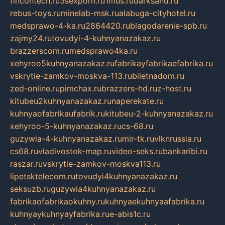
fincontech.ru
3sexporn.ru
1mus.ru
darksand.ru
rebus-toys.ru
minelab-msk.ru
alabuga-cityhotel.ru
medsprawo-4-ka.ru
2864420.ru
blagodarenie-spb.ru
zajmy24.ru
tovudyi-4-kuhnyanazakaz.ru
brazzerscom.ru
medsprawo4ka.ru
xehyroo5kuhnyanazakaz.ru
fabrikayfabrikaefabrika.ru
vskrytie-zamkov-moskva-113.ru
biletnadom.ru
zed-online.ru
pimchax.ru
brazzers-hd.ru
z-host.ru
kitubeu2kuhnyanazakaz.ru
naperekate.ru
kuhnyaofabrikaufabrik.ru
kitubeu-2-kuhnyanazakaz.ru
xehyroo-5-kuhnyanazakaz.ru
cs-68.ru
guzywia-4-kuhnyanazakaz.ru
mir-tk.ru
vlknrussia.ru
cs68.ru
vladivostok-map.ru
video-seks.ru
bankaribi.ru
raszar.ru
vskrytie-zamkov-moskva113.ru
lipetsktelecom.ru
tovudyi4kuhnyanazakaz.ru
seksuzb.ru
guzywia4kuhnyanazakaz.ru
fabrikaofabrikaokuhny.ru
kuhnyaekuhnyaafabrika.ru
kuhnyaykuhnyayfabrika.ru
e-abis1c.ru