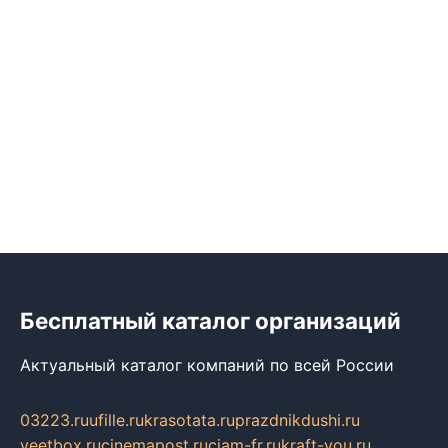
Бесплатный каталог организаций
Актуальный каталог компаний по всей России
03223.ru
ufille.ru
krasotata.ru
prazdnikdushi.ru
veetbox.ru
cinemapost.ru
ciam-fr.ru
kraft-you.ru