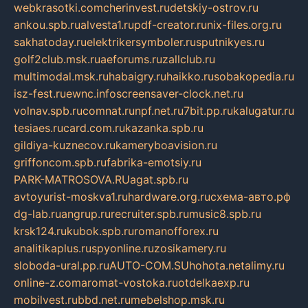
webkrasotki.com
cherinvest.ru
detskiy-ostrov.ru
ankou.spb.ru
alvesta1.ru
pdf-creator.ru
nix-files.org.ru
sakhatoday.ru
elektrikersymboler.ru
sputnikyes.ru
golf2club.msk.ru
aeforums.ru
zallclub.ru
multimodal.msk.ru
habaigry.ru
haikko.ru
sobakopedia.ru
isz-fest.ru
ewnc.info
screensaver-clock.net.ru
volnav.spb.ru
comnat.ru
npf.net.ru
7bit.pp.ru
kalugatur.ru
tesiaes.ru
card.com.ru
kazanka.spb.ru
gildiya-kuznecov.ru
kameryboavision.ru
griffoncom.spb.ru
fabrika-emotsiy.ru
PARK-MATROSOVA.RU
agat.spb.ru
avtoyurist-moskva1.ru
hardware.org.ru
схема-авто.рф
dg-lab.ru
angrup.ru
recruiter.spb.ru
music8.spb.ru
krsk124.ru
kubok.spb.ru
romanofforex.ru
analitikaplus.ru
spyonline.ru
zosikamery.ru
sloboda-ural.pp.ru
AUTO-COM.SU
hohota.net
alimy.ru
online-z.com
aromat-vostoka.ru
otdelkaexp.ru
mobilvest.ru
bbd.net.ru
mebelshop.msk.ru