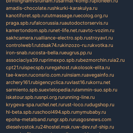
birminghamvsfulham.ru
sarmat-komp.ru
pioneeri.ru
amadis-chocolate.ru
shkurki-karakulya.ru
kanotiforet.spb.ru
tutmassage.ru
ecolog.org.ru
praga.spb.ru
falcorussia.ru
autodoctorservis.ru
kamertondom.spb.ru
net-life.net.ru
avto-vozim.ru
sakhcamera.ru
alliance-electro.spb.ru
stroyavt.ru
controlweb1.ru
tdsak74.ru
kinzozo-ru.ru
kvotka.ru
iron-snab.ru
costa-bella.ru
eugrus.pp.ru
associaciya39.ru
primexpo.spb.ru
bezmorchin.ru
ia2.ru
cpt21.ru
ispecspb.ru
regahost.ru
kolosok-elita.ru
tae-kwon.ru
consrio.com.ru
insiam.ru
avegainfo.ru
archery161.ru
bigencyclica.ru
vlast16.ru
korru.net
sarmiento.spb.su
extelopedia.ru
lammin-suo.spb.ru
iskatour.spb.ru
snpi.org.ru
running-line.ru
krygeva-spa.ru
chel.net.ru
rust-loco.ru
dugshop.ru
hl-beta.spb.ru
school494.spb.ru
mymubaby.ru
epoha-metalband.ru
ngr.spb.ru
rusgosnews.com
dieselvostok.ru
24hostel.msk.ru
w-dev.ru
f-ship.ru