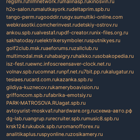
regsmi.ru
filmnetwork.ru
malinasp.ru
kinosvin.ru
h2o-salon.ru
malutkayork.ru
deltaprim.spb.ru
tango-perm.ru
gooddir.ru
sgv.su
multiki-online.com
webkrasotki.com
cherinvest.ru
detskiy-ostrov.ru
ankou.spb.ru
alvesta1.ru
pdf-creator.ru
nix-files.org.ru
sakhatoday.ru
elektrikersymboler.ru
sputnikyes.ru
golf2club.msk.ru
aeforums.ru
zallclub.ru
multimodal.msk.ru
habaigry.ru
haikko.ru
sobakopedia.ru
isz-fest.ru
ewnc.info
screensaver-clock.net.ru
volnav.spb.ru
comnat.ru
npf.net.ru
7bit.pp.ru
kalugatur.ru
tesiaes.ru
card.com.ru
kazanka.spb.ru
gildiya-kuznecov.ru
kameryboavision.ru
griffoncom.spb.ru
fabrika-emotsiy.ru
PARK-MATROSOVA.RU
agat.spb.ru
avtoyurist-moskva1.ru
hardware.org.ru
схема-авто.рф
dg-lab.ru
angrup.ru
recruiter.spb.ru
music8.spb.ru
krsk124.ru
kubok.spb.ru
romanofforex.ru
analitikaplus.ru
spyonline.ru
zosikamery.ru