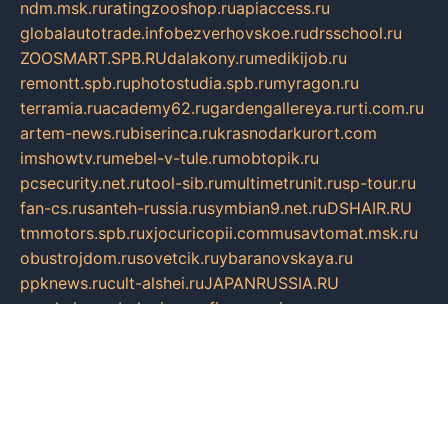
ndm.msk.ru
ratingzooshop.ru
apiaccess.ru
globalautotrade.info
bezverhovskoe.ru
drsschool.ru
ZOOSMART.SPB.RU
dalakony.ru
medikijob.ru
remontt.spb.ru
photostudia.spb.ru
myragon.ru
terramia.ru
academy62.ru
gardengallereya.ru
rti.com.ru
artem-news.ru
biserinca.ru
krasnodarkurort.com
imshowtv.ru
mebel-v-tule.ru
mobtopik.ru
pcsecurity.net.ru
tool-sib.ru
multimetrunit.ru
sp-tour.ru
fan-cs.ru
santeh-russia.ru
symbian9.net.ru
DSHAIR.RU
tmmotors.spb.ru
xjocuricopii.com
musavtomat.msk.ru
obustrojdom.ru
sovetcik.ru
ybaranovskaya.ru
ppknews.ru
cult-alshei.ru
JAPANRUSSIA.RU
proekciyamebel.ru
imper-finans.ru
rim.org.ru
glamourai.ru
brassminus.ru
zabor-pro.ru
ftn.pp.ru
dorogoe58.ru
laimengpacker.ru
kuzova-zapchasti.ru
sageerp.ru
taxodrom.ru
dsrazvitie.ru
hardcity.net.ru
ratinghomegames.ru
topservice25.ru
gubernyan.ru
gtglasslined.ru
ii4.ru
tssport.spb.ru
andorra24.com