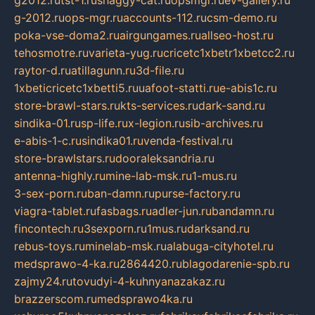
g2012.ru
tst-1.ru
shaggy-cat.ru
opsmgr.ru
ev-gallery.ru
g-2012.ru
ops-mgr.ru
accounts-112.ru
csm-demo.ru
poka-vse-doma2.ru
airgungames.ru
allseo-host.ru
tehosmotre.ru
varieta-yug.ru
cricetc1xbetr1xbetcc2.ru
raytor-d.ru
atillagunn.ru
3d-file.ru
1xbeticricetc1xbetti5.ru
uafoot-statti.ru
e-abis1c.ru
store-brawl-stars.ru
kts-services.ru
dark-sand.ru
sindika-01.ru
sp-life.ru
x-legion.ru
sib-archives.ru
e-abis-1-c.ru
sindika01.ru
venda-festival.ru
store-brawlstars.ru
dooraleksandria.ru
antenna-highly.ru
mine-lab-msk.ru
1-mus.ru
3-sex-porn.ru
ban-damn.ru
purse-factory.ru
viagra-tablet.ru
fasbags.ru
adler-jun.ru
bandamn.ru
fincontech.ru
3sexporn.ru
1mus.ru
darksand.ru
rebus-toys.ru
minelab-msk.ru
alabuga-cityhotel.ru
medsprawo-4-ka.ru
2864420.ru
blagodarenie-spb.ru
zajmy24.ru
tovudyi-4-kuhnyanazakaz.ru
brazzerscom.ru
medsprawo4ka.ru