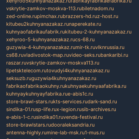
xehyroo5kuhnyanazakaz.ru
fabrikayfabrikaefabrika.ru
vskrytie-zamkov-moskva-113.ru
biletnadom.ru
zed-online.ru
pimchax.ru
brazzers-hd.ru
z-host.ru
kitubeu2kuhnyanazakaz.ru
naperekate.ru
kuhnyaofabrikaufabrik.ru
kitubeu-2-kuhnyanazakaz.ru
xehyroo-5-kuhnyanazakaz.ru
cs-68.ru
guzywia-4-kuhnyanazakaz.ru
mir-tk.ru
vlknrussia.ru
cs68.ru
vladivostok-map.ru
video-seks.ru
bankaribi.ru
raszar.ru
vskrytie-zamkov-moskva113.ru
lipetsktelecom.ru
tovudyi4kuhnyanazakaz.ru
seksuzb.ru
guzywia4kuhnyanazakaz.ru
fabrikaofabrikaokuhny.ru
kuhnyaekuhnyaafabrika.ru
kuhnyaykuhnyayfabrika.ru
e-abis1c.ru
store-brawl-stars.ru
kts-services.ru
dark-sand.ru
sindika-01.ru
sp-life.ru
x-legion.ru
sib-archives.ru
e-abis-1-c.ru
sindika01.ru
venda-festival.ru
store-brawlstars.ru
dooraleksandria.ru
antenna-highly.ru
mine-lab-msk.ru
1-mus.ru