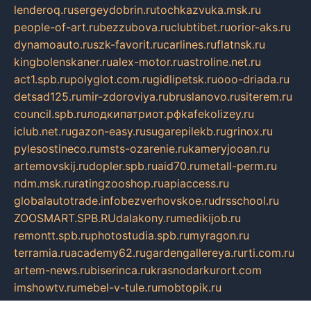
lenderoq.ru
sergeydobrin.ru
tochkazvuka.msk.ru
people-of-art.ru
bezzubova.ru
clubtibet.ru
orior-aks.ru
dynamoauto.ru
szk-favorit.ru
carlines.ru
flatnsk.ru
kingbolenskaner.ru
alex-motor.ru
astroline.net.ru
act1.spb.ru
polyglot.com.ru
gidlipetsk.ru
ooo-driada.ru
detsad125.ru
mir-zdoroviya.ru
bruslanovo.ru
siterem.ru
council.spb.ru
лодкипатриот.рф
kafekolizey.ru
iclub.net.ru
gazon-easy.ru
sugarepilekb.ru
grinox.ru
pylesostineco.ru
msts-ozarenie.ru
kameryjooan.ru
artemovskij.ru
dopler.spb.ru
aid70.ru
metall-perm.ru
ndm.msk.ru
ratingzooshop.ru
apiaccess.ru
globalautotrade.info
bezverhovskoe.ru
drsschool.ru
ZOOSMART.SPB.RU
dalakony.ru
medikijob.ru
remontt.spb.ru
photostudia.spb.ru
myragon.ru
terramia.ru
academy62.ru
gardengallereya.ru
rti.com.ru
artem-news.ru
biserinca.ru
krasnodarkurort.com
imshowtv.ru
mebel-v-tule.ru
mobtopik.ru
pcsecurity.net.ru
tool-sib.ru
multimetrunit.ru
sp-tour.ru