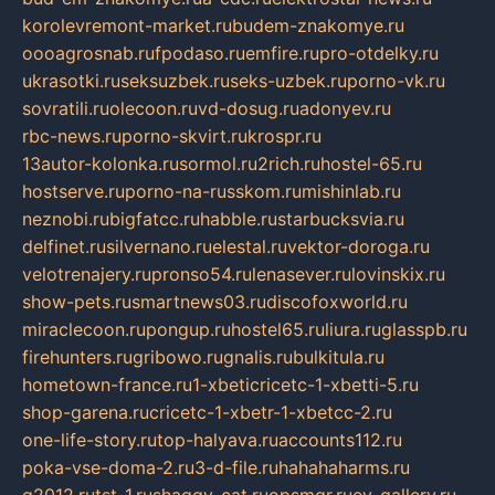
korolevremont-market.ru
budem-znakomye.ru
oooagrosnab.ru
fpodaso.ru
emfire.ru
pro-otdelky.ru
ukrasotki.ru
seksuzbek.ru
seks-uzbek.ru
porno-vk.ru
sovratili.ru
olecoon.ru
vd-dosug.ru
adonyev.ru
rbc-news.ru
porno-skvirt.ru
krospr.ru
13autor-kolonka.ru
sormol.ru
2rich.ru
hostel-65.ru
hostserve.ru
porno-na-russkom.ru
mishinlab.ru
neznobi.ru
bigfatcc.ru
habble.ru
starbucksvia.ru
delfinet.ru
silvernano.ru
elestal.ru
vektor-doroga.ru
velotrenajery.ru
pronso54.ru
lenasever.ru
lovinskix.ru
show-pets.ru
smartnews03.ru
discofoxworld.ru
miraclecoon.ru
pongup.ru
hostel65.ru
liura.ru
glasspb.ru
firehunters.ru
gribowo.ru
gnalis.ru
bulkitula.ru
hometown-france.ru
1-xbeticricetc-1-xbetti-5.ru
shop-garena.ru
cricetc-1-xbetr-1-xbetcc-2.ru
one-life-story.ru
top-halyava.ru
accounts112.ru
poka-vse-doma-2.ru
3-d-file.ru
hahahaharms.ru