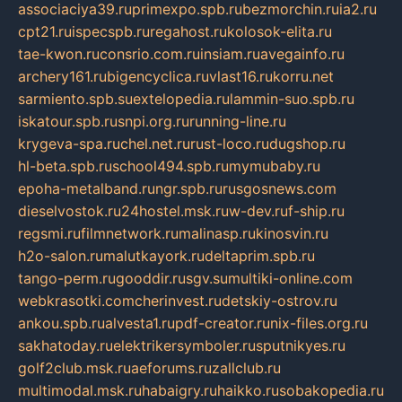
associaciya39.ru
primexpo.spb.ru
bezmorchin.ru
ia2.ru
cpt21.ru
ispecspb.ru
regahost.ru
kolosok-elita.ru
tae-kwon.ru
consrio.com.ru
insiam.ru
avegainfo.ru
archery161.ru
bigencyclica.ru
vlast16.ru
korru.net
sarmiento.spb.su
extelopedia.ru
lammin-suo.spb.ru
iskatour.spb.ru
snpi.org.ru
running-line.ru
krygeva-spa.ru
chel.net.ru
rust-loco.ru
dugshop.ru
hl-beta.spb.ru
school494.spb.ru
mymubaby.ru
epoha-metalband.ru
ngr.spb.ru
rusgosnews.com
dieselvostok.ru
24hostel.msk.ru
w-dev.ru
f-ship.ru
regsmi.ru
filmnetwork.ru
malinasp.ru
kinosvin.ru
h2o-salon.ru
malutkayork.ru
deltaprim.spb.ru
tango-perm.ru
gooddir.ru
sgv.su
multiki-online.com
webkrasotki.com
cherinvest.ru
detskiy-ostrov.ru
ankou.spb.ru
alvesta1.ru
pdf-creator.ru
nix-files.org.ru
sakhatoday.ru
elektrikersymboler.ru
sputnikyes.ru
golf2club.msk.ru
aeforums.ru
zallclub.ru
multimodal.msk.ru
habaigry.ru
haikko.ru
sobakopedia.ru