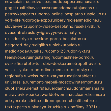
newsplain.ru
cardvoice.ru
modopaper.ru
manunae.ru
gbget.ru
alfeihavsalnassr.ru
madoma.ru
tajuncos.ru
petrovkasports.ru
porno-online-besplatno.ru
splclub.ru
york-life.ru
doroga-expo.ru
ribery.ru
cleanmedicine.ru
slovar-ivrit.ru
porno-video-besplatno.ru
seks-365.ru
ovucontrol.ru
sloty-igrovyye-avtomaty.ru
ru-industriya.ru
russkoe-porno-besplatno.ru
belgorod-day.ru
digilith.ru
pichkurovlab.ru
medic-today.ru
taksu.ru
comp123.ru
don-ykt.ru
teensvoice.ru
imgsharing.ru
domashnee-porno.ru
eva-elfie.ru
foto-tur.ru
biz-doska.ru
metropoltravel.ru
veslo-i-yakor.ru
borodino-media.ru
rostotsky.ru
regionufa.ru
weiss-bet.ru
zaryna.ru
casinotablet.ru
universalia.ru
remont-mebeli-moscow.ru
termomur.ru
clubfisher.ru
remstirufa.ru
erdamchi.ru
doramamama.ru
muraviovka-park.ru
worldofwoman.ru
clean-dreams.ru
arkrym.ru
kristinita.ru
dircomputer.ru
healthenter.ru
textexperts.ru
pivnaya-kruzhka.ru
kinofilmy-2021.ru