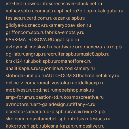
isz-fest.ru
ewnc.info
screensaver-clock.net.ru
volnav.spb.ru
comnat.ru
npf.net.ru
7bit.pp.ru
kalugatur.ru
tesiaes.ru
card.com.ru
kazanka.spb.ru
gildiya-kuznecov.ru
kameryboavision.ru
griffoncom.spb.ru
fabrika-emotsiy.ru
PARK-MATROSOVA.RU
agat.spb.ru
avtoyurist-moskva1.ru
hardware.org.ru
схема-авто.рф
dg-lab.ru
angrup.ru
recruiter.spb.ru
music8.spb.ru
krsk124.ru
kubok.spb.ru
romanofforex.ru
analitikaplus.ru
spyonline.ru
zosikamery.ru
sloboda-ural.pp.ru
AUTO-COM.SU
hohota.net
alimy.ru
online-z.com
aromat-vostoka.ru
otdelkaexp.ru
mobilvest.ru
bbd.net.ru
mebelshop.msk.ru
smp-forum.ru
bastion-td.ru
kosmoscreative.ru
avrmotors.ru
art-galadesign.ru
tiffany-c.ru
ecostep-samara.ru
d-p.spb.ru
галактика73.рф
sko.com.ru
davitamebel-spb.ru
fotsis.ru
tesiaes.ru
kokoroyari.spb.ru
blesna-kazan.ru
mossilver.ru