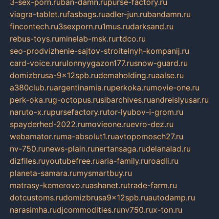
3-sex-porn.ru
ban-damn.ru
purse-factory.ru
viagra-tablet.ru
fasbags.ru
adler-jun.ru
bandamn.ru
fincontech.ru
3sexporn.ru
1mus.ru
darksand.ru
rebus-toys.ru
minelab-msk.ru
rtdco.ru
seo-prodvizhenie-sajtov-stroitelnyh-kompanij.ru
card-voice.ru
rulonnyygazon177.ru
snow-guard.ru
domizbrusa-9x12spb.ru
demaholding.ru
aalse.ru
a380club.ru
argentinamia.ru
perkoka.ru
movie-one.ru
perk-oka.ru
g-octopus.ru
sibarchives.ru
andreislyusar.ru
naruto-x.ru
pursefactory.ru
tor-lyubov-i-grom.ru
spayderhed-2022.ru
movieone.ru
evro-dez.ru
webamator.ru
ma-absolut1.ru
avtopomosch27.ru
nv-750.ru
news-plain.ru
nertansaga.ru
delanalad.ru
dizfiles.ru
youtubefree.ru
aria-family.ru
roadli.ru
planeta-samara.ru
mysmartbuy.ru
matrasy-kemerovo.ru
ashanet.ru
trade-farm.ru
dotcustoms.ru
domizbrusa9x12spb.ru
autodamp.ru
narasimha.ru
djcommodities.ru
nv750.ru
x-ton.ru