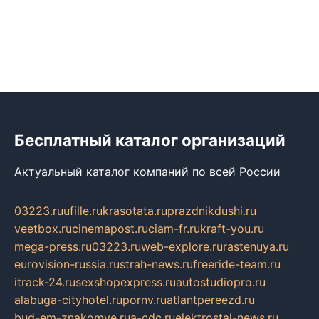
Бесплатный каталог организаций
Актуальный каталог компаний по всей России
03223.ru
ufille.ru
krasotata.ru
prazdnikdushi.ru
veetbox.ru
cinemapost.ru
ciam-fr.ru
kraft-you.ru
mega-press.ru
03223.ru
web-explore.ru
rastenuya.ru
eurovision-russia.ru
strah-news.ru
freeride-team.ru
itrack-24.ru
sexshopexpress.ru
autostudiopro.ru
alabuga-cityhotel.ru
pornv.ru
atlantpereezd.ru
bud-em-znakomye.ru
a-cdc.ru
elektrostal-news.ru