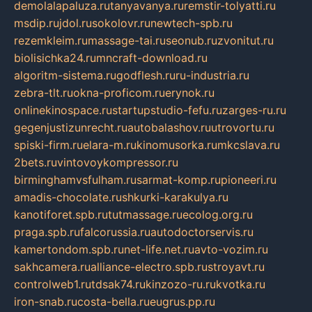
demolalapaluza.ru
tanyavanya.ru
remstir-tolyatti.ru
msdip.ru
jdol.ru
sokolovr.ru
newtech-spb.ru
rezemkleim.ru
massage-tai.ru
seonub.ru
zvonitut.ru
biolisichka24.ru
mncraft-download.ru
algoritm-sistema.ru
godflesh.ru
ru-industria.ru
zebra-tlt.ru
okna-proficom.ru
erynok.ru
onlinekinospace.ru
startupstudio-fefu.ru
zarges-ru.ru
gegenjustizunrecht.ru
autobalashov.ru
utrovortu.ru
spiski-firm.ru
elara-m.ru
kinomusorka.ru
mkcslava.ru
2bets.ru
vintovoykompressor.ru
birminghamvsfulham.ru
sarmat-komp.ru
pioneeri.ru
amadis-chocolate.ru
shkurki-karakulya.ru
kanotiforet.spb.ru
tutmassage.ru
ecolog.org.ru
praga.spb.ru
falcorussia.ru
autodoctorservis.ru
kamertondom.spb.ru
net-life.net.ru
avto-vozim.ru
sakhcamera.ru
alliance-electro.spb.ru
stroyavt.ru
controlweb1.ru
tdsak74.ru
kinzozo-ru.ru
kvotka.ru
iron-snab.ru
costa-bella.ru
eugrus.pp.ru