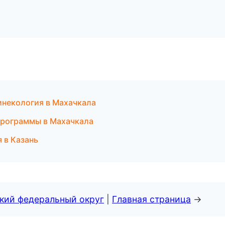
гинекология в Махачкала
программы в Махачкала
 в Казань
ский федеральный округ
|
Главная страница
→