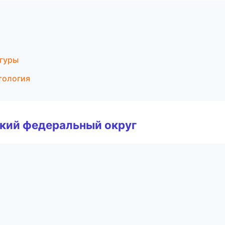
игуры
тология
ский федеральный округ