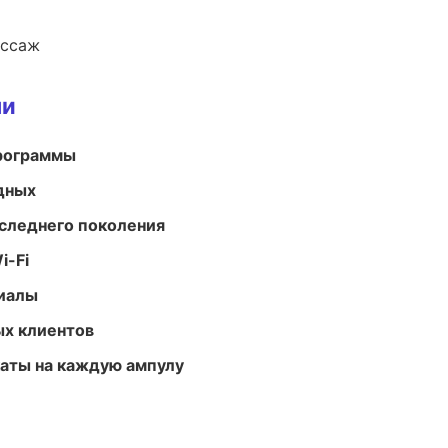
ассаж
ми
программы
одных
следнего поколения
i-Fi
риалы
ых клиентов
аты на каждую ампулу