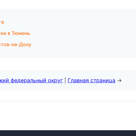
га
тки в Тюмень
стов-на-Дону
ский федеральный округ
|
Главная страница
→