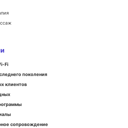
апия
ассаж
ми
i-Fi
следнего поколения
ых клиентов
одных
программы
риалы
урное сопровождение