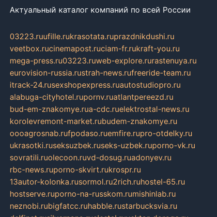
Актуальный каталог компаний по всей России
03223.ru
ufille.ru
krasotata.ru
prazdnikdushi.ru
veetbox.ru
cinemapost.ru
ciam-fr.ru
kraft-you.ru
mega-press.ru
03223.ru
web-explore.ru
rastenuya.ru
eurovision-russia.ru
strah-news.ru
freeride-team.ru
itrack-24.ru
sexshopexpress.ru
autostudiopro.ru
alabuga-cityhotel.ru
pornv.ru
atlantpereezd.ru
bud-em-znakomye.ru
a-cdc.ru
elektrostal-news.ru
korolevremont-market.ru
budem-znakomye.ru
oooagrosnab.ru
fpodaso.ru
emfire.ru
pro-otdelky.ru
ukrasotki.ru
seksuzbek.ru
seks-uzbek.ru
porno-vk.ru
sovratili.ru
olecoon.ru
vd-dosug.ru
adonyev.ru
rbc-news.ru
porno-skvirt.ru
krospr.ru
13autor-kolonka.ru
sormol.ru
2rich.ru
hostel-65.ru
hostserve.ru
porno-na-russkom.ru
mishinlab.ru
neznobi.ru
bigfatcc.ru
habble.ru
starbucksvia.ru