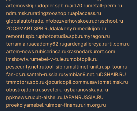
artemovskij.ru
dopler.spb.ru
aid70.ru
metall-perm.ru
ndm.msk.ru
ratingzooshop.ru
apiaccess.ru
globalautotrade.info
bezverhovskoe.ru
drsschool.ru
ZOOSMART.SPB.RU
dalakony.ru
medikijob.ru
remontt.spb.ru
photostudia.spb.ru
myragon.ru
terramia.ru
academy62.ru
gardengallereya.ru
rti.com.ru
artem-news.ru
biserinca.ru
krasnodarkurort.com
imshowtv.ru
mebel-v-tule.ru
mobtopik.ru
pcsecurity.net.ru
tool-sib.ru
multimetrunit.ru
sp-tour.ru
fan-cs.ru
santeh-russia.ru
symbian9.net.ru
DSHAIR.RU
tmmotors.spb.ru
xjocuricopii.com
musavtomat.msk.ru
obustrojdom.ru
sovetcik.ru
ybaranovskaya.ru
ppknews.ru
cult-alshei.ru
JAPANRUSSIA.RU
proekciyamebel.ru
imper-finans.ru
rim.org.ru
glamourai.ru
brassminus.ru
zabor-pro.ru
ftn.pp.ru
dorogoe58.ru
laimengpacker.ru
kuzova-zapchasti.ru
sageerp.ru
taxodrom.ru
dsrazvitie.ru
hardcity.net.ru
ratinghomegames.ru
topservice25.ru
gubernyan.ru