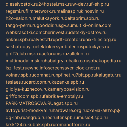
dieselvostok.ru
24hostel.msk.ru
w-dev.ru
f-ship.ru
regsmi.ru
filmnetwork.ru
malinasp.ru
kinosvin.ru
h2o-salon.ru
malutkayork.ru
deltaprim.spb.ru
tango-perm.ru
gooddir.ru
sgv.su
multiki-online.com
webkrasotki.com
cherinvest.ru
detskiy-ostrov.ru
ankou.spb.ru
alvesta1.ru
pdf-creator.ru
nix-files.org.ru
sakhatoday.ru
elektrikersymboler.ru
sputnikyes.ru
golf2club.msk.ru
aeforums.ru
zallclub.ru
multimodal.msk.ru
habaigry.ru
haikko.ru
sobakopedia.ru
isz-fest.ru
ewnc.info
screensaver-clock.net.ru
volnav.spb.ru
comnat.ru
npf.net.ru
7bit.pp.ru
kalugatur.ru
tesiaes.ru
card.com.ru
kazanka.spb.ru
gildiya-kuznecov.ru
kameryboavision.ru
griffoncom.spb.ru
fabrika-emotsiy.ru
PARK-MATROSOVA.RU
agat.spb.ru
avtoyurist-moskva1.ru
hardware.org.ru
схема-авто.рф
dg-lab.ru
angrup.ru
recruiter.spb.ru
music8.spb.ru
krsk124.ru
kubok.spb.ru
romanofforex.ru