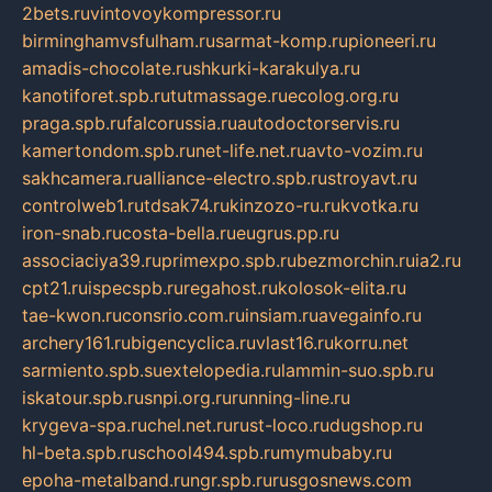
2bets.ru
vintovoykompressor.ru
birminghamvsfulham.ru
sarmat-komp.ru
pioneeri.ru
amadis-chocolate.ru
shkurki-karakulya.ru
kanotiforet.spb.ru
tutmassage.ru
ecolog.org.ru
praga.spb.ru
falcorussia.ru
autodoctorservis.ru
kamertondom.spb.ru
net-life.net.ru
avto-vozim.ru
sakhcamera.ru
alliance-electro.spb.ru
stroyavt.ru
controlweb1.ru
tdsak74.ru
kinzozo-ru.ru
kvotka.ru
iron-snab.ru
costa-bella.ru
eugrus.pp.ru
associaciya39.ru
primexpo.spb.ru
bezmorchin.ru
ia2.ru
cpt21.ru
ispecspb.ru
regahost.ru
kolosok-elita.ru
tae-kwon.ru
consrio.com.ru
insiam.ru
avegainfo.ru
archery161.ru
bigencyclica.ru
vlast16.ru
korru.net
sarmiento.spb.su
extelopedia.ru
lammin-suo.spb.ru
iskatour.spb.ru
snpi.org.ru
running-line.ru
krygeva-spa.ru
chel.net.ru
rust-loco.ru
dugshop.ru
hl-beta.spb.ru
school494.spb.ru
mymubaby.ru
epoha-metalband.ru
ngr.spb.ru
rusgosnews.com