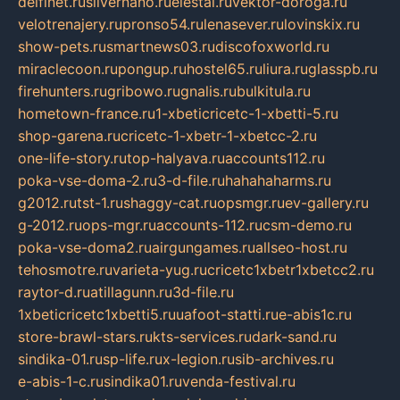
delfinet.ru
silvernano.ru
elestal.ru
vektor-doroga.ru
velotrenajery.ru
pronso54.ru
lenasever.ru
lovinskix.ru
show-pets.ru
smartnews03.ru
discofoxworld.ru
miraclecoon.ru
pongup.ru
hostel65.ru
liura.ru
glasspb.ru
firehunters.ru
gribowo.ru
gnalis.ru
bulkitula.ru
hometown-france.ru
1-xbeticricetc-1-xbetti-5.ru
shop-garena.ru
cricetc-1-xbetr-1-xbetcc-2.ru
one-life-story.ru
top-halyava.ru
accounts112.ru
poka-vse-doma-2.ru
3-d-file.ru
hahahaharms.ru
g2012.ru
tst-1.ru
shaggy-cat.ru
opsmgr.ru
ev-gallery.ru
g-2012.ru
ops-mgr.ru
accounts-112.ru
csm-demo.ru
poka-vse-doma2.ru
airgungames.ru
allseo-host.ru
tehosmotre.ru
varieta-yug.ru
cricetc1xbetr1xbetcc2.ru
raytor-d.ru
atillagunn.ru
3d-file.ru
1xbeticricetc1xbetti5.ru
uafoot-statti.ru
e-abis1c.ru
store-brawl-stars.ru
kts-services.ru
dark-sand.ru
sindika-01.ru
sp-life.ru
x-legion.ru
sib-archives.ru
e-abis-1-c.ru
sindika01.ru
venda-festival.ru