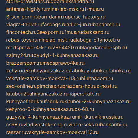
store-brawlstars.ru
dooraleksandria.ru
antenna-highly.ru
mine-lab-msk.ru
1-mus.ru
3-sex-porn.ru
ban-damn.ru
purse-factory.ru
viagra-tablet.ru
fasbags.ru
adler-jun.ru
bandamn.ru
fincontech.ru
3sexporn.ru
1mus.ru
darksand.ru
rebus-toys.ru
minelab-msk.ru
alabuga-cityhotel.ru
medsprawo-4-ka.ru
2864420.ru
blagodarenie-spb.ru
zajmy24.ru
tovudyi-4-kuhnyanazakaz.ru
brazzerscom.ru
medsprawo4ka.ru
xehyroo5kuhnyanazakaz.ru
fabrikayfabrikaefabrika.ru
vskrytie-zamkov-moskva-113.ru
biletnadom.ru
zed-online.ru
pimchax.ru
brazzers-hd.ru
z-host.ru
kitubeu2kuhnyanazakaz.ru
naperekate.ru
kuhnyaofabrikaufabrik.ru
kitubeu-2-kuhnyanazakaz.ru
xehyroo-5-kuhnyanazakaz.ru
cs-68.ru
guzywia-4-kuhnyanazakaz.ru
mir-tk.ru
vlknrussia.ru
cs68.ru
vladivostok-map.ru
video-seks.ru
bankaribi.ru
raszar.ru
vskrytie-zamkov-moskva113.ru