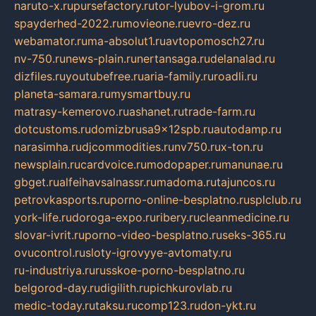
naruto-x.ru
pursefactory.ru
tor-lyubov-i-grom.ru
spayderhed-2022.ru
movieone.ru
evro-dez.ru
webamator.ru
ma-absolut1.ru
avtopomosch27.ru
nv-750.ru
news-plain.ru
nertansaga.ru
delanalad.ru
dizfiles.ru
youtubefree.ru
aria-family.ru
roadli.ru
planeta-samara.ru
mysmartbuy.ru
matrasy-kemerovo.ru
ashanet.ru
trade-farm.ru
dotcustoms.ru
domizbrusa9x12spb.ru
autodamp.ru
narasimha.ru
djcommodities.ru
nv750.ru
x-ton.ru
newsplain.ru
cardvoice.ru
modopaper.ru
manunae.ru
gbget.ru
alfeihavsalnassr.ru
madoma.ru
tajuncos.ru
petrovkasports.ru
porno-online-besplatno.ru
splclub.ru
york-life.ru
doroga-expo.ru
ribery.ru
cleanmedicine.ru
slovar-ivrit.ru
porno-video-besplatno.ru
seks-365.ru
ovucontrol.ru
sloty-igrovyye-avtomaty.ru
ru-industriya.ru
russkoe-porno-besplatno.ru
belgorod-day.ru
digilith.ru
pichkurovlab.ru
medic-today.ru
taksu.ru
comp123.ru
don-ykt.ru