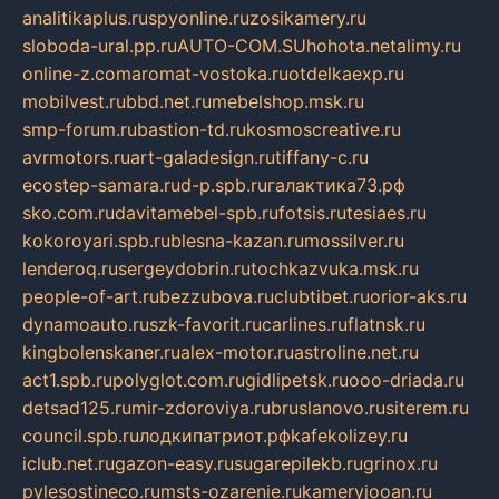
analitikaplus.ru
spyonline.ru
zosikamery.ru
sloboda-ural.pp.ru
AUTO-COM.SU
hohota.net
alimy.ru
online-z.com
aromat-vostoka.ru
otdelkaexp.ru
mobilvest.ru
bbd.net.ru
mebelshop.msk.ru
smp-forum.ru
bastion-td.ru
kosmoscreative.ru
avrmotors.ru
art-galadesign.ru
tiffany-c.ru
ecostep-samara.ru
d-p.spb.ru
галактика73.рф
sko.com.ru
davitamebel-spb.ru
fotsis.ru
tesiaes.ru
kokoroyari.spb.ru
blesna-kazan.ru
mossilver.ru
lenderoq.ru
sergeydobrin.ru
tochkazvuka.msk.ru
people-of-art.ru
bezzubova.ru
clubtibet.ru
orior-aks.ru
dynamoauto.ru
szk-favorit.ru
carlines.ru
flatnsk.ru
kingbolenskaner.ru
alex-motor.ru
astroline.net.ru
act1.spb.ru
polyglot.com.ru
gidlipetsk.ru
ooo-driada.ru
detsad125.ru
mir-zdoroviya.ru
bruslanovo.ru
siterem.ru
council.spb.ru
лодкипатриот.рф
kafekolizey.ru
iclub.net.ru
gazon-easy.ru
sugarepilekb.ru
grinox.ru
pylesostineco.ru
msts-ozarenie.ru
kameryjooan.ru