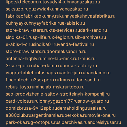
lipetsktelecom.ru
tovudyi4kuhnyanazakaz.ru
seksuzb.ru
guzywia4kuhnyanazakaz.ru
fabrikaofabrikaokuhny.ru
kuhnyaekuhnyaafabrika.ru
kuhnyaykuhnyayfabrika.ru
e-abis1c.ru
store-brawl-stars.ru
kts-services.ru
dark-sand.ru
sindika-01.ru
sp-life.ru
x-legion.ru
sib-archives.ru
e-abis-1-c.ru
sindika01.ru
venda-festival.ru
store-brawlstars.ru
dooraleksandria.ru
antenna-highly.ru
mine-lab-msk.ru
1-mus.ru
3-sex-porn.ru
ban-damn.ru
purse-factory.ru
viagra-tablet.ru
fasbags.ru
adler-jun.ru
bandamn.ru
fincontech.ru
3sexporn.ru
1mus.ru
darksand.ru
rebus-toys.ru
minelab-msk.ru
rtdco.ru
seo-prodvizhenie-sajtov-stroitelnyh-kompanij.ru
card-voice.ru
rulonnyygazon177.ru
snow-guard.ru
domizbrusa-9x12spb.ru
demaholding.ru
aalse.ru
a380club.ru
argentinamia.ru
perkoka.ru
movie-one.ru
perk-oka.ru
g-octopus.ru
sibarchives.ru
andreislyusar.ru