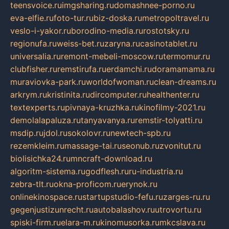
teensvoice.ru
imgsharing.ru
domashnee-porno.ru
eva-elfie.ru
foto-tur.ru
biz-doska.ru
metropoltravel.ru
veslo-i-yakor.ru
borodino-media.ru
rostotsky.ru
regionufa.ru
weiss-bet.ru
zaryna.ru
casinotablet.ru
universalia.ru
remont-mebeli-moscow.ru
termomur.ru
clubfisher.ru
remstirufa.ru
erdamchi.ru
doramamama.ru
muraviovka-park.ru
worldofwoman.ru
clean-dreams.ru
arkrym.ru
kristinita.ru
dircomputer.ru
healthenter.ru
textexperts.ru
pivnaya-kruzhka.ru
kinofilmy-2021.ru
demolalapaluza.ru
tanyavanya.ru
remstir-tolyatti.ru
msdip.ru
jdol.ru
sokolovr.ru
newtech-spb.ru
rezemkleim.ru
massage-tai.ru
seonub.ru
zvonitut.ru
biolisichka24.ru
mncraft-download.ru
algoritm-sistema.ru
godflesh.ru
ru-industria.ru
zebra-tlt.ru
okna-proficom.ru
erynok.ru
onlinekinospace.ru
startupstudio-fefu.ru
zarges-ru.ru
gegenjustizunrecht.ru
autobalashov.ru
utrovortu.ru
spiski-firm.ru
elara-m.ru
kinomusorka.ru
mkcslava.ru