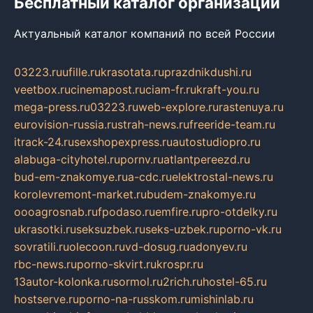
Бесплатный каталог организаций
Актуальный каталог компаний по всей России
03223.ru
ufille.ru
krasotata.ru
prazdnikdushi.ru
veetbox.ru
cinemapost.ru
ciam-fr.ru
kraft-you.ru
mega-press.ru
03223.ru
web-explore.ru
rastenuya.ru
eurovision-russia.ru
strah-news.ru
freeride-team.ru
itrack-24.ru
sexshopexpress.ru
autostudiopro.ru
alabuga-cityhotel.ru
pornv.ru
atlantpereezd.ru
bud-em-znakomye.ru
a-cdc.ru
elektrostal-news.ru
korolevremont-market.ru
budem-znakomye.ru
oooagrosnab.ru
fpodaso.ru
emfire.ru
pro-otdelky.ru
ukrasotki.ru
seksuzbek.ru
seks-uzbek.ru
porno-vk.ru
sovratili.ru
olecoon.ru
vd-dosug.ru
adonyev.ru
rbc-news.ru
porno-skvirt.ru
krospr.ru
13autor-kolonka.ru
sormol.ru
2rich.ru
hostel-65.ru
hostserve.ru
porno-na-russkom.ru
mishinlab.ru