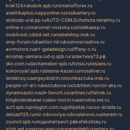
krsk124.ru
kubok.spb.ru
romanofforex.ru
analitikaplus.ru
spyonline.ru
zosikamery.ru
sloboda-ural.pp.ru
AUTO-COM.SU
hohota.net
alimy.ru
online-z.com
aromat-vostoka.ru
otdelkaexp.ru
mobilvest.ru
bbd.net.ru
mebelshop.msk.ru
smp-forum.ru
bastion-td.ru
kosmoscreative.ru
avrmotors.ru
art-galadesign.ru
tiffany-c.ru
ecostep-samara.ru
d-p.spb.ru
галактика73.рф
sko.com.ru
davitamebel-spb.ru
fotsis.ru
tesiaes.ru
kokoroyari.spb.ru
blesna-kazan.ru
mossilver.ru
lenderoq.ru
sergeydobrin.ru
tochkazvuka.msk.ru
people-of-art.ru
bezzubova.ru
clubtibet.ru
orior-aks.ru
dynamoauto.ru
szk-favorit.ru
carlines.ru
flatnsk.ru
kingbolenskaner.ru
alex-motor.ru
astroline.net.ru
act1.spb.ru
polyglot.com.ru
gidlipetsk.ru
ooo-driada.ru
detsad125.ru
mir-zdoroviya.ru
bruslanovo.ru
siterem.ru
council.spb.ru
лодкипатриот.рф
kafekolizey.ru
iclub.net.ru
gazon-easy.ru
sugarepilekb.ru
grinox.ru