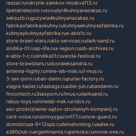
raszar.ru
vskrytie-zamkov-moskva113.ru
lipetsktelecom.ru
tovudyi4kuhnyanazakaz.ru
seksuzb.ru
guzywia4kuhnyanazakaz.ru
fabrikaofabrikaokuhny.ru
kuhnyaekuhnyaafabrika.ru
kuhnyaykuhnyayfabrika.ru
e-abis1c.ru
store-brawl-stars.ru
kts-services.ru
dark-sand.ru
sindika-01.ru
sp-life.ru
x-legion.ru
sib-archives.ru
e-abis-1-c.ru
sindika01.ru
venda-festival.ru
store-brawlstars.ru
dooraleksandria.ru
antenna-highly.ru
mine-lab-msk.ru
1-mus.ru
3-sex-porn.ru
ban-damn.ru
purse-factory.ru
viagra-tablet.ru
fasbags.ru
adler-jun.ru
bandamn.ru
fincontech.ru
3sexporn.ru
1mus.ru
darksand.ru
rebus-toys.ru
minelab-msk.ru
rtdco.ru
seo-prodvizhenie-sajtov-stroitelnyh-kompanij.ru
card-voice.ru
rulonnyygazon177.ru
snow-guard.ru
domizbrusa-9x12spb.ru
demaholding.ru
aalse.ru
a380club.ru
argentinamia.ru
perkoka.ru
movie-one.ru