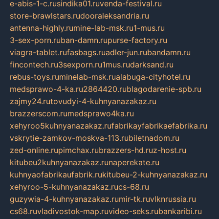
e-abis-1-c.ru
sindika01.ru
venda-festival.ru
store-brawlstars.ru
dooraleksandria.ru
antenna-highly.ru
mine-lab-msk.ru
1-mus.ru
3-sex-porn.ru
ban-damn.ru
purse-factory.ru
viagra-tablet.ru
fasbags.ru
adler-jun.ru
bandamn.ru
fincontech.ru
3sexporn.ru
1mus.ru
darksand.ru
rebus-toys.ru
minelab-msk.ru
alabuga-cityhotel.ru
medsprawo-4-ka.ru
2864420.ru
blagodarenie-spb.ru
zajmy24.ru
tovudyi-4-kuhnyanazakaz.ru
brazzerscom.ru
medsprawo4ka.ru
xehyroo5kuhnyanazakaz.ru
fabrikayfabrikaefabrika.ru
vskrytie-zamkov-moskva-113.ru
biletnadom.ru
zed-online.ru
pimchax.ru
brazzers-hd.ru
z-host.ru
kitubeu2kuhnyanazakaz.ru
naperekate.ru
kuhnyaofabrikaufabrik.ru
kitubeu-2-kuhnyanazakaz.ru
xehyroo-5-kuhnyanazakaz.ru
cs-68.ru
guzywia-4-kuhnyanazakaz.ru
mir-tk.ru
vlknrussia.ru
cs68.ru
vladivostok-map.ru
video-seks.ru
bankaribi.ru