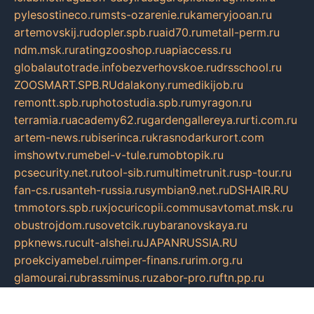
pylesostineco.ru
msts-ozarenie.ru
kameryjooan.ru
artemovskij.ru
dopler.spb.ru
aid70.ru
metall-perm.ru
ndm.msk.ru
ratingzooshop.ru
apiaccess.ru
globalautotrade.info
bezverhovskoe.ru
drsschool.ru
ZOOSMART.SPB.RU
dalakony.ru
medikijob.ru
remontt.spb.ru
photostudia.spb.ru
myragon.ru
terramia.ru
academy62.ru
gardengallereya.ru
rti.com.ru
artem-news.ru
biserinca.ru
krasnodarkurort.com
imshowtv.ru
mebel-v-tule.ru
mobtopik.ru
pcsecurity.net.ru
tool-sib.ru
multimetrunit.ru
sp-tour.ru
fan-cs.ru
santeh-russia.ru
symbian9.net.ru
DSHAIR.RU
tmmotors.spb.ru
xjocuricopii.com
musavtomat.msk.ru
obustrojdom.ru
sovetcik.ru
ybaranovskaya.ru
ppknews.ru
cult-alshei.ru
JAPANRUSSIA.RU
proekciyamebel.ru
imper-finans.ru
rim.org.ru
glamourai.ru
brassminus.ru
zabor-pro.ru
ftn.pp.ru
dorogoe58.ru
laimengpacker.ru
kuzova-zapchasti.ru
sageerp.ru
taxodrom.ru
dsrazvitie.ru
hardcity.net.ru