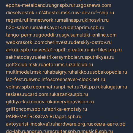
epoha-metalband.ru
ngr.spb.ru
rusgosnews.com
dieselvostok.ru
24hostel.msk.ru
w-dev.ru
f-ship.ru
regsmi.ru
filmnetwork.ru
malinasp.ru
kinosvin.ru
h2o-salon.ru
malutkayork.ru
deltaprim.spb.ru
tango-perm.ru
gooddir.ru
sgv.su
multiki-online.com
webkrasotki.com
cherinvest.ru
detskiy-ostrov.ru
ankou.spb.ru
alvesta1.ru
pdf-creator.ru
nix-files.org.ru
sakhatoday.ru
elektrikersymboler.ru
sputnikyes.ru
golf2club.msk.ru
aeforums.ru
zallclub.ru
multimodal.msk.ru
habaigry.ru
haikko.ru
sobakopedia.ru
isz-fest.ru
ewnc.info
screensaver-clock.net.ru
volnav.spb.ru
comnat.ru
npf.net.ru
7bit.pp.ru
kalugatur.ru
tesiaes.ru
card.com.ru
kazanka.spb.ru
gildiya-kuznecov.ru
kameryboavision.ru
griffoncom.spb.ru
fabrika-emotsiy.ru
PARK-MATROSOVA.RU
agat.spb.ru
avtoyurist-moskva1.ru
hardware.org.ru
схема-авто.рф
dg-lab.ru
angrup.ru
recruiter.spb.ru
music8.spb.ru