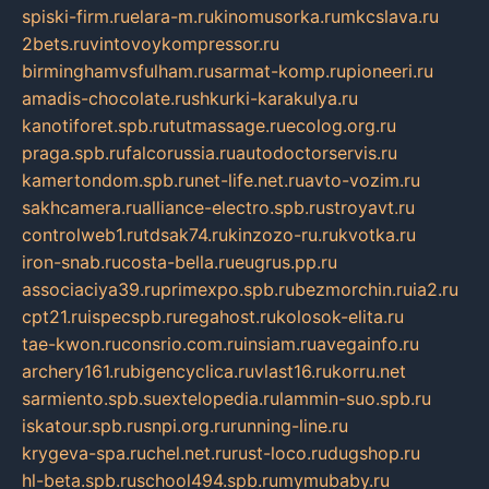
spiski-firm.ru
elara-m.ru
kinomusorka.ru
mkcslava.ru
2bets.ru
vintovoykompressor.ru
birminghamvsfulham.ru
sarmat-komp.ru
pioneeri.ru
amadis-chocolate.ru
shkurki-karakulya.ru
kanotiforet.spb.ru
tutmassage.ru
ecolog.org.ru
praga.spb.ru
falcorussia.ru
autodoctorservis.ru
kamertondom.spb.ru
net-life.net.ru
avto-vozim.ru
sakhcamera.ru
alliance-electro.spb.ru
stroyavt.ru
controlweb1.ru
tdsak74.ru
kinzozo-ru.ru
kvotka.ru
iron-snab.ru
costa-bella.ru
eugrus.pp.ru
associaciya39.ru
primexpo.spb.ru
bezmorchin.ru
ia2.ru
cpt21.ru
ispecspb.ru
regahost.ru
kolosok-elita.ru
tae-kwon.ru
consrio.com.ru
insiam.ru
avegainfo.ru
archery161.ru
bigencyclica.ru
vlast16.ru
korru.net
sarmiento.spb.su
extelopedia.ru
lammin-suo.spb.ru
iskatour.spb.ru
snpi.org.ru
running-line.ru
krygeva-spa.ru
chel.net.ru
rust-loco.ru
dugshop.ru
hl-beta.spb.ru
school494.spb.ru
mymubaby.ru