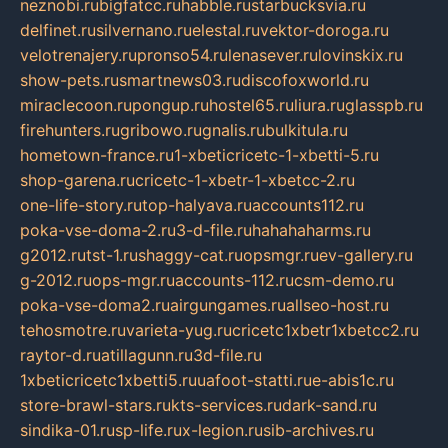
neznobi.ru
bigfatcc.ru
habble.ru
starbucksvia.ru
delfinet.ru
silvernano.ru
elestal.ru
vektor-doroga.ru
velotrenajery.ru
pronso54.ru
lenasever.ru
lovinskix.ru
show-pets.ru
smartnews03.ru
discofoxworld.ru
miraclecoon.ru
pongup.ru
hostel65.ru
liura.ru
glasspb.ru
firehunters.ru
gribowo.ru
gnalis.ru
bulkitula.ru
hometown-france.ru
1-xbeticricetc-1-xbetti-5.ru
shop-garena.ru
cricetc-1-xbetr-1-xbetcc-2.ru
one-life-story.ru
top-halyava.ru
accounts112.ru
poka-vse-doma-2.ru
3-d-file.ru
hahahaharms.ru
g2012.ru
tst-1.ru
shaggy-cat.ru
opsmgr.ru
ev-gallery.ru
g-2012.ru
ops-mgr.ru
accounts-112.ru
csm-demo.ru
poka-vse-doma2.ru
airgungames.ru
allseo-host.ru
tehosmotre.ru
varieta-yug.ru
cricetc1xbetr1xbetcc2.ru
raytor-d.ru
atillagunn.ru
3d-file.ru
1xbeticricetc1xbetti5.ru
uafoot-statti.ru
e-abis1c.ru
store-brawl-stars.ru
kts-services.ru
dark-sand.ru
sindika-01.ru
sp-life.ru
x-legion.ru
sib-archives.ru