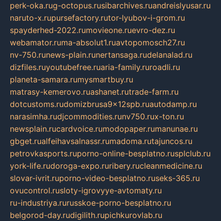
perk-oka.ru
g-octopus.ru
sibarchives.ru
andreislyusar.ru
naruto-x.ru
pursefactory.ru
tor-lyubov-i-grom.ru
spayderhed-2022.ru
movieone.ru
evro-dez.ru
webamator.ru
ma-absolut1.ru
avtopomosch27.ru
nv-750.ru
news-plain.ru
nertansaga.ru
delanalad.ru
dizfiles.ru
youtubefree.ru
aria-family.ru
roadli.ru
planeta-samara.ru
mysmartbuy.ru
matrasy-kemerovo.ru
ashanet.ru
trade-farm.ru
dotcustoms.ru
domizbrusa9x12spb.ru
autodamp.ru
narasimha.ru
djcommodities.ru
nv750.ru
x-ton.ru
newsplain.ru
cardvoice.ru
modopaper.ru
manunae.ru
gbget.ru
alfeihavsalnassr.ru
madoma.ru
tajuncos.ru
petrovkasports.ru
porno-online-besplatno.ru
splclub.ru
york-life.ru
doroga-expo.ru
ribery.ru
cleanmedicine.ru
slovar-ivrit.ru
porno-video-besplatno.ru
seks-365.ru
ovucontrol.ru
sloty-igrovyye-avtomaty.ru
ru-industriya.ru
russkoe-porno-besplatno.ru
belgorod-day.ru
digilith.ru
pichkurovlab.ru