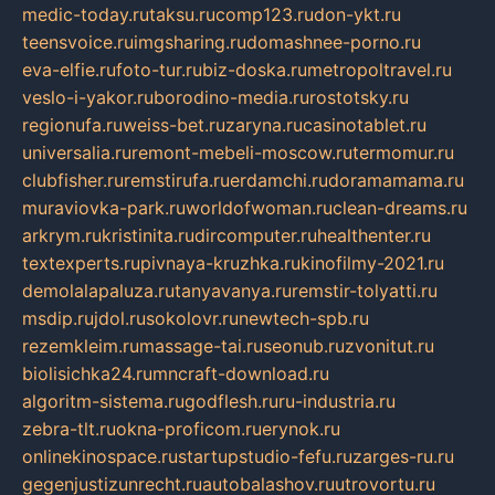
medic-today.ru
taksu.ru
comp123.ru
don-ykt.ru
teensvoice.ru
imgsharing.ru
domashnee-porno.ru
eva-elfie.ru
foto-tur.ru
biz-doska.ru
metropoltravel.ru
veslo-i-yakor.ru
borodino-media.ru
rostotsky.ru
regionufa.ru
weiss-bet.ru
zaryna.ru
casinotablet.ru
universalia.ru
remont-mebeli-moscow.ru
termomur.ru
clubfisher.ru
remstirufa.ru
erdamchi.ru
doramamama.ru
muraviovka-park.ru
worldofwoman.ru
clean-dreams.ru
arkrym.ru
kristinita.ru
dircomputer.ru
healthenter.ru
textexperts.ru
pivnaya-kruzhka.ru
kinofilmy-2021.ru
demolalapaluza.ru
tanyavanya.ru
remstir-tolyatti.ru
msdip.ru
jdol.ru
sokolovr.ru
newtech-spb.ru
rezemkleim.ru
massage-tai.ru
seonub.ru
zvonitut.ru
biolisichka24.ru
mncraft-download.ru
algoritm-sistema.ru
godflesh.ru
ru-industria.ru
zebra-tlt.ru
okna-proficom.ru
erynok.ru
onlinekinospace.ru
startupstudio-fefu.ru
zarges-ru.ru
gegenjustizunrecht.ru
autobalashov.ru
utrovortu.ru