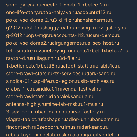
shop-garena.ru
cricetc-1-xbetr-1-xbetcc-2.ru
one-life-story.ru
top-halyava.ru
accounts112.ru
poka-vse-doma-2.ru
3-d-file.ru
hahahaharms.ru
g2012.ru
tst-1.ru
shaggy-cat.ru
opsmgr.ru
ev-gallery.ru
g-2012.ru
ops-mgr.ru
accounts-112.ru
csm-demo.ru
poka-vse-doma2.ru
airgungames.ru
allseo-host.ru
tehosmotre.ru
varieta-yug.ru
cricetc1xbetr1xbetcc2.ru
raytor-d.ru
atillagunn.ru
3d-file.ru
1xbeticricetc1xbetti5.ru
uafoot-statti.ru
e-abis1c.ru
store-brawl-stars.ru
kts-services.ru
dark-sand.ru
sindika-01.ru
sp-life.ru
x-legion.ru
sib-archives.ru
e-abis-1-c.ru
sindika01.ru
venda-festival.ru
store-brawlstars.ru
dooraleksandria.ru
antenna-highly.ru
mine-lab-msk.ru
1-mus.ru
3-sex-porn.ru
ban-damn.ru
purse-factory.ru
viagra-tablet.ru
fasbags.ru
adler-jun.ru
bandamn.ru
fincontech.ru
3sexporn.ru
1mus.ru
darksand.ru
rebus-toys.ru
minelab-msk.ru
alabuga-cityhotel.ru