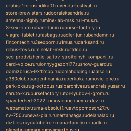
e-abis-1-c.ru
sindika01.ru
venda-festival.ru
store-brawlstars.ru
dooraleksandria.ru
antenna-highly.ru
mine-lab-msk.ru
1-mus.ru
3-sex-porn.ru
ban-damn.ru
purse-factory.ru
viagra-tablet.ru
fasbags.ru
adler-jun.ru
bandamn.ru
fincontech.ru
3sexporn.ru
1mus.ru
darksand.ru
rebus-toys.ru
minelab-msk.ru
rtdco.ru
seo-prodvizhenie-sajtov-stroitelnyh-kompanij.ru
card-voice.ru
rulonnyygazon177.ru
snow-guard.ru
domizbrusa-9x12spb.ru
demaholding.ru
aalse.ru
a380club.ru
argentinamia.ru
perkoka.ru
movie-one.ru
perk-oka.ru
g-octopus.ru
sibarchives.ru
andreislyusar.ru
naruto-x.ru
pursefactory.ru
tor-lyubov-i-grom.ru
spayderhed-2022.ru
movieone.ru
evro-dez.ru
webamator.ru
ma-absolut1.ru
avtopomosch27.ru
nv-750.ru
news-plain.ru
nertansaga.ru
delanalad.ru
dizfiles.ru
youtubefree.ru
aria-family.ru
roadli.ru
planeta-samara.ru
mysmartbuy.ru