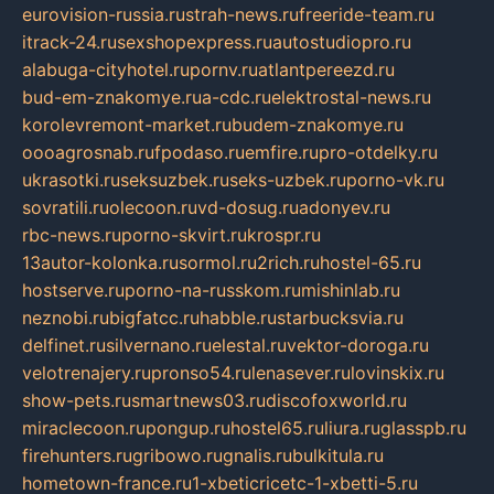
eurovision-russia.ru
strah-news.ru
freeride-team.ru
itrack-24.ru
sexshopexpress.ru
autostudiopro.ru
alabuga-cityhotel.ru
pornv.ru
atlantpereezd.ru
bud-em-znakomye.ru
a-cdc.ru
elektrostal-news.ru
korolevremont-market.ru
budem-znakomye.ru
oooagrosnab.ru
fpodaso.ru
emfire.ru
pro-otdelky.ru
ukrasotki.ru
seksuzbek.ru
seks-uzbek.ru
porno-vk.ru
sovratili.ru
olecoon.ru
vd-dosug.ru
adonyev.ru
rbc-news.ru
porno-skvirt.ru
krospr.ru
13autor-kolonka.ru
sormol.ru
2rich.ru
hostel-65.ru
hostserve.ru
porno-na-russkom.ru
mishinlab.ru
neznobi.ru
bigfatcc.ru
habble.ru
starbucksvia.ru
delfinet.ru
silvernano.ru
elestal.ru
vektor-doroga.ru
velotrenajery.ru
pronso54.ru
lenasever.ru
lovinskix.ru
show-pets.ru
smartnews03.ru
discofoxworld.ru
miraclecoon.ru
pongup.ru
hostel65.ru
liura.ru
glasspb.ru
firehunters.ru
gribowo.ru
gnalis.ru
bulkitula.ru
hometown-france.ru
1-xbeticricetc-1-xbetti-5.ru