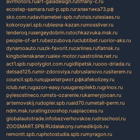
avrmotors.ru
art-galadesign.ru
tiffany-c.ru
ecostep-samara.ru
d-p.spb.ru
галактика73.рф
sko.com.ru
davitamebel-spb.ru
fotsis.ru
tesiaes.ru
kokoroyari.spb.ru
blesna-kazan.ru
mossilver.ru
lenderoq.ru
sergeydobrin.ru
tochkazvuka.msk.ru
people-of-art.ru
bezzubova.ru
clubtibet.ru
orior-aks.ru
dynamoauto.ru
szk-favorit.ru
carlines.ru
flatnsk.ru
kingbolenskaner.ru
alex-motor.ru
astroline.net.ru
act1.spb.ru
polyglot.com.ru
gidlipetsk.ru
ooo-driada.ru
detsad125.ru
mir-zdoroviya.ru
bruslanovo.ru
siterem.ru
council.spb.ru
лодкипатриот.рф
kafekolizey.ru
iclub.net.ru
gazon-easy.ru
sugarepilekb.ru
grinox.ru
pylesostineco.ru
msts-ozarenie.ru
kameryjooan.ru
artemovskij.ru
dopler.spb.ru
aid70.ru
metall-perm.ru
ndm.msk.ru
ratingzooshop.ru
apiaccess.ru
globalautotrade.info
bezverhovskoe.ru
drsschool.ru
ZOOSMART.SPB.RU
dalakony.ru
medikijob.ru
remontt.spb.ru
photostudia.spb.ru
myragon.ru