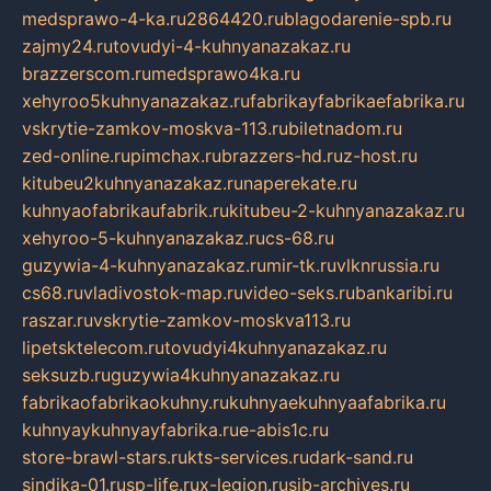
medsprawo-4-ka.ru
2864420.ru
blagodarenie-spb.ru
zajmy24.ru
tovudyi-4-kuhnyanazakaz.ru
brazzerscom.ru
medsprawo4ka.ru
xehyroo5kuhnyanazakaz.ru
fabrikayfabrikaefabrika.ru
vskrytie-zamkov-moskva-113.ru
biletnadom.ru
zed-online.ru
pimchax.ru
brazzers-hd.ru
z-host.ru
kitubeu2kuhnyanazakaz.ru
naperekate.ru
kuhnyaofabrikaufabrik.ru
kitubeu-2-kuhnyanazakaz.ru
xehyroo-5-kuhnyanazakaz.ru
cs-68.ru
guzywia-4-kuhnyanazakaz.ru
mir-tk.ru
vlknrussia.ru
cs68.ru
vladivostok-map.ru
video-seks.ru
bankaribi.ru
raszar.ru
vskrytie-zamkov-moskva113.ru
lipetsktelecom.ru
tovudyi4kuhnyanazakaz.ru
seksuzb.ru
guzywia4kuhnyanazakaz.ru
fabrikaofabrikaokuhny.ru
kuhnyaekuhnyaafabrika.ru
kuhnyaykuhnyayfabrika.ru
e-abis1c.ru
store-brawl-stars.ru
kts-services.ru
dark-sand.ru
sindika-01.ru
sp-life.ru
x-legion.ru
sib-archives.ru