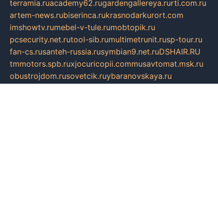
terramia.ru
academy62.ru
gardengallereya.ru
rti.com.ru
artem-news.ru
biserinca.ru
krasnodarkurort.com
imshowtv.ru
mebel-v-tule.ru
mobtopik.ru
pcsecurity.net.ru
tool-sib.ru
multimetrunit.ru
sp-tour.ru
fan-cs.ru
santeh-russia.ru
symbian9.net.ru
DSHAIR.RU
tmmotors.spb.ru
xjocuricopii.com
musavtomat.msk.ru
obustrojdom.ru
sovetcik.ru
ybaranovskaya.ru
ppknews.ru
cult-alshei.ru
JAPANRUSSIA.RU
proekciyamebel.ru
imper-finans.ru
rim.org.ru
glamourai.ru
brassminus.ru
zabor-pro.ru
ftn.pp.ru
dorogoe58.ru
laimengpacker.ru
kuzova-zapchasti.ru
sageerp.ru
taxodrom.ru
dsrazvitie.ru
hardcity.net.ru
ratinghomegames.ru
topservice25.ru
gubernyan.ru
gtglasslined.ru
ii4.ru
tssport.spb.ru
andorra24.com
blackwallstreet.ru
oboimos.ru
optim-doors.com.ru
ikuch.ru
nycr.org.ru
npa21.ru
vremya-ch.spb.ru
desert000.ru
ivtorgi.ru
ifiori.ru
catalog-statei.ru
dcv.org.ru
spetsmaster174.ru
ipkameryhiseeu.ru