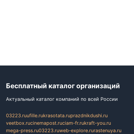
Бесплатный каталог организаций
Актуальный каталог компаний по всей России
03223.ru
ufille.ru
krasotata.ru
prazdnikdushi.ru
veetbox.ru
cinemapost.ru
ciam-fr.ru
kraft-you.ru
mega-press.ru
03223.ru
web-explore.ru
rastenuya.ru