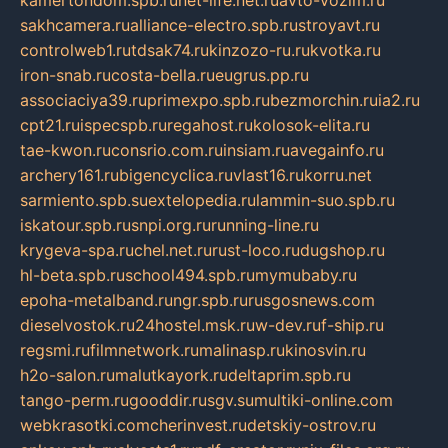
sakhcamera.ru
alliance-electro.spb.ru
stroyavt.ru
controlweb1.ru
tdsak74.ru
kinzozo-ru.ru
kvotka.ru
iron-snab.ru
costa-bella.ru
eugrus.pp.ru
associaciya39.ru
primexpo.spb.ru
bezmorchin.ru
ia2.ru
cpt21.ru
ispecspb.ru
regahost.ru
kolosok-elita.ru
tae-kwon.ru
consrio.com.ru
insiam.ru
avegainfo.ru
archery161.ru
bigencyclica.ru
vlast16.ru
korru.net
sarmiento.spb.su
extelopedia.ru
lammin-suo.spb.ru
iskatour.spb.ru
snpi.org.ru
running-line.ru
krygeva-spa.ru
chel.net.ru
rust-loco.ru
dugshop.ru
hl-beta.spb.ru
school494.spb.ru
mymubaby.ru
epoha-metalband.ru
ngr.spb.ru
rusgosnews.com
dieselvostok.ru
24hostel.msk.ru
w-dev.ru
f-ship.ru
regsmi.ru
filmnetwork.ru
malinasp.ru
kinosvin.ru
h2o-salon.ru
malutkayork.ru
deltaprim.spb.ru
tango-perm.ru
gooddir.ru
sgv.su
multiki-online.com
webkrasotki.com
cherinvest.ru
detskiy-ostrov.ru