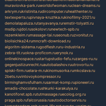
muraviovka-park.ru
worldofwoman.ru
clean-dreams.ru
arkrym.ru
kristinita.ru
dircomputer.ru
healthenter.ru
textexperts.ru
pivnaya-kruzhka.ru
kinofilmy-2021.ru
demolalapaluza.ru
tanyavanya.ru
remstir-tolyatti.ru
msdip.ru
jdol.ru
sokolovr.ru
newtech-spb.ru
rezemkleim.ru
massage-tai.ru
seonub.ru
zvonitut.ru
biolisichka24.ru
mncraft-download.ru
algoritm-sistema.ru
godflesh.ru
ru-industria.ru
zebra-tlt.ru
okna-proficom.ru
erynok.ru
onlinekinospace.ru
startupstudio-fefu.ru
zarges-ru.ru
gegenjustizunrecht.ru
autobalashov.ru
utrovortu.ru
spiski-firm.ru
elara-m.ru
kinomusorka.ru
mkcslava.ru
2bets.ru
vintovoykompressor.ru
birminghamvsfulham.ru
sarmat-komp.ru
pioneeri.ru
amadis-chocolate.ru
shkurki-karakulya.ru
kanotiforet.spb.ru
tutmassage.ru
ecolog.org.ru
praga.spb.ru
falcorussia.ru
autodoctorservis.ru
kamertondom.spb.ru
net-life.net.ru
avto-vozim.ru