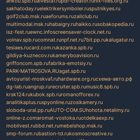
ankou.spb.ru
alvesta1.ru
pdf-creator.ru
nix-files.org.ru
sakhatoday.ru
elektrikersymboler.ru
sputnikyes.ru
golf2club.msk.ru
aeforums.ru
zallclub.ru
multimodal.msk.ru
habaigry.ru
haikko.ru
sobakopedia.ru
isz-fest.ru
ewnc.info
screensaver-clock.net.ru
volnav.spb.ru
comnat.ru
npf.net.ru
7bit.pp.ru
kalugatur.ru
tesiaes.ru
card.com.ru
kazanka.spb.ru
gildiya-kuznecov.ru
kameryboavision.ru
griffoncom.spb.ru
fabrika-emotsiy.ru
PARK-MATROSOVA.RU
agat.spb.ru
avtoyurist-moskva1.ru
hardware.org.ru
схема-авто.рф
dg-lab.ru
angrup.ru
recruiter.spb.ru
music8.spb.ru
krsk124.ru
kubok.spb.ru
romanofforex.ru
analitikaplus.ru
spyonline.ru
zosikamery.ru
sloboda-ural.pp.ru
AUTO-COM.SU
hohota.net
alimy.ru
online-z.com
aromat-vostoka.ru
otdelkaexp.ru
mobilvest.ru
bbd.net.ru
mebelshop.msk.ru
smp-forum.ru
bastion-td.ru
kosmoscreative.ru