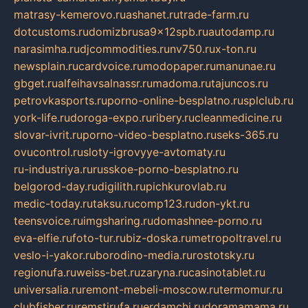
matrasy-kemerovo.ru
ashanet.ru
trade-farm.ru
dotcustoms.ru
domizbrusa9x12spb.ru
autodamp.ru
narasimha.ru
djcommodities.ru
nv750.ru
x-ton.ru
newsplain.ru
cardvoice.ru
modopaper.ru
manunae.ru
gbget.ru
alfeihavsalnassr.ru
madoma.ru
tajuncos.ru
petrovkasports.ru
porno-online-besplatno.ru
splclub.ru
york-life.ru
doroga-expo.ru
ribery.ru
cleanmedicine.ru
slovar-ivrit.ru
porno-video-besplatno.ru
seks-365.ru
ovucontrol.ru
sloty-igrovyye-avtomaty.ru
ru-industriya.ru
russkoe-porno-besplatno.ru
belgorod-day.ru
digilith.ru
pichkurovlab.ru
medic-today.ru
taksu.ru
comp123.ru
don-ykt.ru
teensvoice.ru
imgsharing.ru
domashnee-porno.ru
eva-elfie.ru
foto-tur.ru
biz-doska.ru
metropoltravel.ru
veslo-i-yakor.ru
borodino-media.ru
rostotsky.ru
regionufa.ru
weiss-bet.ru
zaryna.ru
casinotablet.ru
universalia.ru
remont-mebeli-moscow.ru
termomur.ru
clubfisher.ru
remstirufa.ru
erdamchi.ru
doramamama.ru