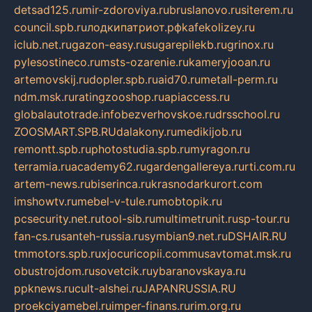
detsad125.ru
mir-zdoroviya.ru
bruslanovo.ru
siterem.ru
council.spb.ru
лодкипатриот.рф
kafekolizey.ru
iclub.net.ru
gazon-easy.ru
sugarepilekb.ru
grinox.ru
pylesostineco.ru
msts-ozarenie.ru
kameryjooan.ru
artemovskij.ru
dopler.spb.ru
aid70.ru
metall-perm.ru
ndm.msk.ru
ratingzooshop.ru
apiaccess.ru
globalautotrade.info
bezverhovskoe.ru
drsschool.ru
ZOOSMART.SPB.RU
dalakony.ru
medikijob.ru
remontt.spb.ru
photostudia.spb.ru
myragon.ru
terramia.ru
academy62.ru
gardengallereya.ru
rti.com.ru
artem-news.ru
biserinca.ru
krasnodarkurort.com
imshowtv.ru
mebel-v-tule.ru
mobtopik.ru
pcsecurity.net.ru
tool-sib.ru
multimetrunit.ru
sp-tour.ru
fan-cs.ru
santeh-russia.ru
symbian9.net.ru
DSHAIR.RU
tmmotors.spb.ru
xjocuricopii.com
musavtomat.msk.ru
obustrojdom.ru
sovetcik.ru
ybaranovskaya.ru
ppknews.ru
cult-alshei.ru
JAPANRUSSIA.RU
proekciyamebel.ru
imper-finans.ru
rim.org.ru