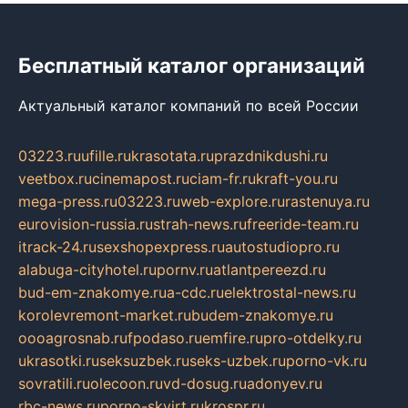
Бесплатный каталог организаций
Актуальный каталог компаний по всей России
03223.ru
ufille.ru
krasotata.ru
prazdnikdushi.ru
veetbox.ru
cinemapost.ru
ciam-fr.ru
kraft-you.ru
mega-press.ru
03223.ru
web-explore.ru
rastenuya.ru
eurovision-russia.ru
strah-news.ru
freeride-team.ru
itrack-24.ru
sexshopexpress.ru
autostudiopro.ru
alabuga-cityhotel.ru
pornv.ru
atlantpereezd.ru
bud-em-znakomye.ru
a-cdc.ru
elektrostal-news.ru
korolevremont-market.ru
budem-znakomye.ru
oooagrosnab.ru
fpodaso.ru
emfire.ru
pro-otdelky.ru
ukrasotki.ru
seksuzbek.ru
seks-uzbek.ru
porno-vk.ru
sovratili.ru
olecoon.ru
vd-dosug.ru
adonyev.ru
rbc-news.ru
porno-skvirt.ru
krospr.ru