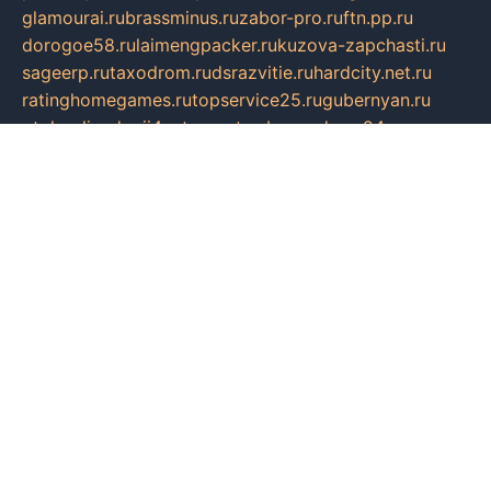
glamourai.ru
brassminus.ru
zabor-pro.ru
ftn.pp.ru
dorogoe58.ru
laimengpacker.ru
kuzova-zapchasti.ru
sageerp.ru
taxodrom.ru
dsrazvitie.ru
hardcity.net.ru
ratinghomegames.ru
topservice25.ru
gubernyan.ru
gtglasslined.ru
ii4.ru
tssport.spb.ru
andorra24.com
blackwallstreet.ru
oboimos.ru
optim-doors.com.ru
ikuch.ru
nycr.org.ru
npa21.ru
vremya-ch.spb.ru
desert000.ru
ivtorgi.ru
ifiori.ru
catalog-statei.ru
dcv.org.ru
spetsmaster174.ru
ipkameryhiseeu.ru
dum26.ru
ruspol.spb.ru
fr-opendp.ru
kam-solnyshko.ru
cheyenne-arapaho.ru
sevzapmetal.spb.ru
ted-lapidus.spb.ru
parasite-eliminator.ru
sigma-complete.ru
modernworld.ru
dama-moda.ru
eholot-group.ru
sk-nvkz.ru
DRONGOLD.RU
democratia2.ru
i-farmer.ru
mass-sport.org
jablonex.spb.ru
bookmess.ru
linkword.ru
refineua.com.ru
cs-spec.net.ru
altay-mebel.ru
DNK-THEATRE.RU
mechaniks.spb.ru
ipcamtechage.ru