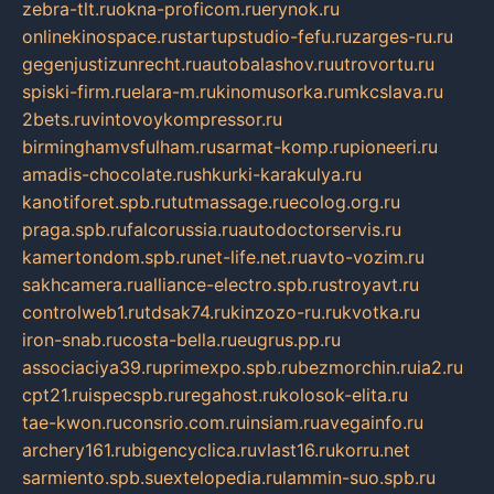
zebra-tlt.ru
okna-proficom.ru
erynok.ru
onlinekinospace.ru
startupstudio-fefu.ru
zarges-ru.ru
gegenjustizunrecht.ru
autobalashov.ru
utrovortu.ru
spiski-firm.ru
elara-m.ru
kinomusorka.ru
mkcslava.ru
2bets.ru
vintovoykompressor.ru
birminghamvsfulham.ru
sarmat-komp.ru
pioneeri.ru
amadis-chocolate.ru
shkurki-karakulya.ru
kanotiforet.spb.ru
tutmassage.ru
ecolog.org.ru
praga.spb.ru
falcorussia.ru
autodoctorservis.ru
kamertondom.spb.ru
net-life.net.ru
avto-vozim.ru
sakhcamera.ru
alliance-electro.spb.ru
stroyavt.ru
controlweb1.ru
tdsak74.ru
kinzozo-ru.ru
kvotka.ru
iron-snab.ru
costa-bella.ru
eugrus.pp.ru
associaciya39.ru
primexpo.spb.ru
bezmorchin.ru
ia2.ru
cpt21.ru
ispecspb.ru
regahost.ru
kolosok-elita.ru
tae-kwon.ru
consrio.com.ru
insiam.ru
avegainfo.ru
archery161.ru
bigencyclica.ru
vlast16.ru
korru.net
sarmiento.spb.su
extelopedia.ru
lammin-suo.spb.ru