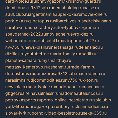
card-voice.ru
rulonnyygazon177.ru
snow-guard.ru
domizbrusa-9x12spb.ru
demaholding.ru
aalse.ru
a380club.ru
argentinamia.ru
perkoka.ru
movie-one.ru
perk-oka.ru
g-octopus.ru
sibarchives.ru
andreislyusar.ru
naruto-x.ru
pursefactory.ru
tor-lyubov-i-grom.ru
spayderhed-2022.ru
movieone.ru
evro-dez.ru
webamator.ru
ma-absolut1.ru
avtopomosch27.ru
nv-750.ru
news-plain.ru
nertansaga.ru
delanalad.ru
dizfiles.ru
youtubefree.ru
aria-family.ru
roadli.ru
planeta-samara.ru
mysmartbuy.ru
matrasy-kemerovo.ru
ashanet.ru
trade-farm.ru
dotcustoms.ru
domizbrusa9x12spb.ru
autodamp.ru
narasimha.ru
djcommodities.ru
nv750.ru
x-ton.ru
newsplain.ru
cardvoice.ru
modopaper.ru
manunae.ru
gbget.ru
alfeihavsalnassr.ru
madoma.ru
tajuncos.ru
petrovkasports.ru
porno-online-besplatno.ru
splclub.ru
york-life.ru
doroga-expo.ru
ribery.ru
cleanmedicine.ru
slovar-ivrit.ru
porno-video-besplatno.ru
seks-365.ru