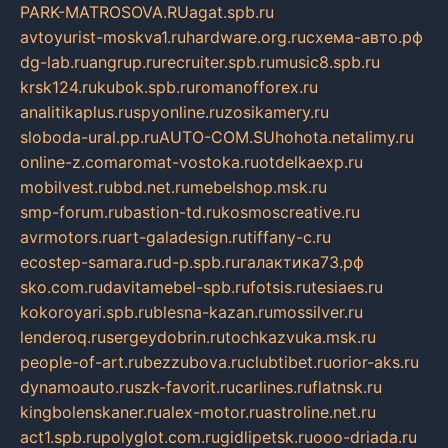
PARK-MATROSOVA.RU
agat.spb.ru
avtoyurist-moskva1.ru
hardware.org.ru
схема-авто.рф
dg-lab.ru
angrup.ru
recruiter.spb.ru
music8.spb.ru
krsk124.ru
kubok.spb.ru
romanofforex.ru
analitikaplus.ru
spyonline.ru
zosikamery.ru
sloboda-ural.pp.ru
AUTO-COM.SU
hohota.net
alimy.ru
online-z.com
aromat-vostoka.ru
otdelkaexp.ru
mobilvest.ru
bbd.net.ru
mebelshop.msk.ru
smp-forum.ru
bastion-td.ru
kosmoscreative.ru
avrmotors.ru
art-galadesign.ru
tiffany-c.ru
ecostep-samara.ru
d-p.spb.ru
галактика73.рф
sko.com.ru
davitamebel-spb.ru
fotsis.ru
tesiaes.ru
kokoroyari.spb.ru
blesna-kazan.ru
mossilver.ru
lenderoq.ru
sergeydobrin.ru
tochkazvuka.msk.ru
people-of-art.ru
bezzubova.ru
clubtibet.ru
orior-aks.ru
dynamoauto.ru
szk-favorit.ru
carlines.ru
flatnsk.ru
kingbolenskaner.ru
alex-motor.ru
astroline.net.ru
act1.spb.ru
polyglot.com.ru
gidlipetsk.ru
ooo-driada.ru