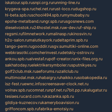
iskatour.spb.ru
snpi.org.ru
running-line.ru
krygeva-spa.ru
chel.net.ru
rust-loco.ru
dugshop.ru
hl-beta.spb.ru
school494.spb.ru
mymubaby.ru
epoha-metalband.ru
ngr.spb.ru
rusgosnews.com
dieselvostok.ru
24hostel.msk.ru
w-dev.ru
f-ship.ru
regsmi.ru
filmnetwork.ru
malinasp.ru
kinosvin.ru
h2o-salon.ru
malutkayork.ru
deltaprim.spb.ru
tango-perm.ru
gooddir.ru
sgv.su
multiki-online.com
webkrasotki.com
cherinvest.ru
detskiy-ostrov.ru
ankou.spb.ru
alvesta1.ru
pdf-creator.ru
nix-files.org.ru
sakhatoday.ru
elektrikersymboler.ru
sputnikyes.ru
golf2club.msk.ru
aeforums.ru
zallclub.ru
multimodal.msk.ru
habaigry.ru
haikko.ru
sobakopedia.ru
isz-fest.ru
ewnc.info
screensaver-clock.net.ru
volnav.spb.ru
comnat.ru
npf.net.ru
7bit.pp.ru
kalugatur.ru
tesiaes.ru
card.com.ru
kazanka.spb.ru
gildiya-kuznecov.ru
kameryboavision.ru
griffoncom.spb.ru
fabrika-emotsiy.ru