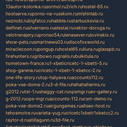
13autor-kolonka.ru
sormol.ru
2rich.ru
hostel-65.ru
hostserve.ru
porno-na-russkom.ru
mishinlab.ru
neznobi.ru
bigfatcc.ru
habble.ru
starbucksvia.ru
delfinet.ru
silvernano.ru
elestal.ru
vektor-doroga.ru
velotrenajery.ru
pronso54.ru
lenasever.ru
lovinskix.ru
show-pets.ru
smartnews03.ru
discofoxworld.ru
miraclecoon.ru
pongup.ru
hostel65.ru
liura.ru
glasspb.ru
firehunters.ru
gribowo.ru
gnalis.ru
bulkitula.ru
hometown-france.ru
1-xbeticricetc-1-xbetti-5.ru
shop-garena.ru
cricetc-1-xbetr-1-xbetcc-2.ru
one-life-story.ru
top-halyava.ru
accounts112.ru
poka-vse-doma-2.ru
3-d-file.ru
hahahaharms.ru
g2012.ru
tst-1.ru
shaggy-cat.ru
opsmgr.ru
ev-gallery.ru
g-2012.ru
ops-mgr.ru
accounts-112.ru
csm-demo.ru
poka-vse-doma2.ru
airgungames.ru
allseo-host.ru
tehosmotre.ru
varieta-yug.ru
cricetc1xbetr1xbetcc2.ru
raytor-d.ru
atillagunn.ru
3d-file.ru