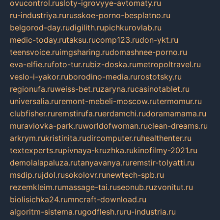
ovucontrol.ru
sloty-igrovyye-avtomaty.ru
ru-industriya.ru
russkoe-porno-besplatno.ru
belgorod-day.ru
digilith.ru
pichkurovlab.ru
medic-today.ru
taksu.ru
comp123.ru
don-ykt.ru
teensvoice.ru
imgsharing.ru
domashnee-porno.ru
eva-elfie.ru
foto-tur.ru
biz-doska.ru
metropoltravel.ru
veslo-i-yakor.ru
borodino-media.ru
rostotsky.ru
regionufa.ru
weiss-bet.ru
zaryna.ru
casinotablet.ru
universalia.ru
remont-mebeli-moscow.ru
termomur.ru
clubfisher.ru
remstirufa.ru
erdamchi.ru
doramamama.ru
muraviovka-park.ru
worldofwoman.ru
clean-dreams.ru
arkrym.ru
kristinita.ru
dircomputer.ru
healthenter.ru
textexperts.ru
pivnaya-kruzhka.ru
kinofilmy-2021.ru
demolalapaluza.ru
tanyavanya.ru
remstir-tolyatti.ru
msdip.ru
jdol.ru
sokolovr.ru
newtech-spb.ru
rezemkleim.ru
massage-tai.ru
seonub.ru
zvonitut.ru
biolisichka24.ru
mncraft-download.ru
algoritm-sistema.ru
godflesh.ru
ru-industria.ru