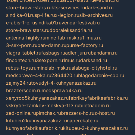
1xbeticricetc1xbetti5.ru
uafoot-statti.ru
e-abis1c.ru
store-brawl-stars.ru
kts-services.ru
dark-sand.ru
sindika-01.ru
sp-life.ru
x-legion.ru
sib-archives.ru
e-abis-1-c.ru
sindika01.ru
venda-festival.ru
store-brawlstars.ru
dooraleksandria.ru
antenna-highly.ru
mine-lab-msk.ru
1-mus.ru
3-sex-porn.ru
ban-damn.ru
purse-factory.ru
viagra-tablet.ru
fasbags.ru
adler-jun.ru
bandamn.ru
fincontech.ru
3sexporn.ru
1mus.ru
darksand.ru
rebus-toys.ru
minelab-msk.ru
alabuga-cityhotel.ru
medsprawo-4-ka.ru
2864420.ru
blagodarenie-spb.ru
zajmy24.ru
tovudyi-4-kuhnyanazakaz.ru
brazzerscom.ru
medsprawo4ka.ru
xehyroo5kuhnyanazakaz.ru
fabrikayfabrikaefabrika.ru
vskrytie-zamkov-moskva-113.ru
biletnadom.ru
zed-online.ru
pimchax.ru
brazzers-hd.ru
z-host.ru
kitubeu2kuhnyanazakaz.ru
naperekate.ru
kuhnyaofabrikaufabrik.ru
kitubeu-2-kuhnyanazakaz.ru