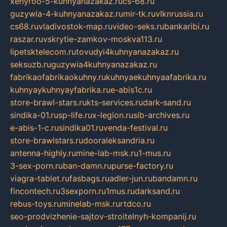
xehyroo-5-kuhnyanazakaz.ru
cs-68.ru
guzywia-4-kuhnyanazakaz.ru
mir-tk.ru
vlknrussia.ru
cs68.ru
vladivostok-map.ru
video-seks.ru
bankaribi.ru
raszar.ru
vskrytie-zamkov-moskva113.ru
lipetsktelecom.ru
tovudyi4kuhnyanazakaz.ru
seksuzb.ru
guzywia4kuhnyanazakaz.ru
fabrikaofabrikaokuhny.ru
kuhnyaekuhnyaafabrika.ru
kuhnyaykuhnyayfabrika.ru
e-abis1c.ru
store-brawl-stars.ru
kts-services.ru
dark-sand.ru
sindika-01.ru
sp-life.ru
x-legion.ru
sib-archives.ru
e-abis-1-c.ru
sindika01.ru
venda-festival.ru
store-brawlstars.ru
dooraleksandria.ru
antenna-highly.ru
mine-lab-msk.ru
1-mus.ru
3-sex-porn.ru
ban-damn.ru
purse-factory.ru
viagra-tablet.ru
fasbags.ru
adler-jun.ru
bandamn.ru
fincontech.ru
3sexporn.ru
1mus.ru
darksand.ru
rebus-toys.ru
minelab-msk.ru
rtdco.ru
seo-prodvizhenie-sajtov-stroitelnyh-kompanij.ru