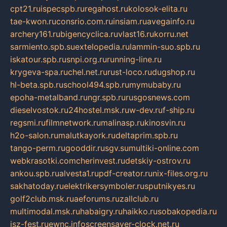
cpt21.ru
ispecspb.ru
regahost.ru
kolosok-elita.ru
tae-kwon.ru
consrio.com.ru
insiam.ru
avegainfo.ru
archery161.ru
bigencyclica.ru
vlast16.ru
korru.net
sarmiento.spb.su
extelopedia.ru
lammin-suo.spb.ru
iskatour.spb.ru
snpi.org.ru
running-line.ru
krygeva-spa.ru
chel.net.ru
rust-loco.ru
dugshop.ru
hl-beta.spb.ru
school494.spb.ru
mymubaby.ru
epoha-metalband.ru
ngr.spb.ru
rusgosnews.com
dieselvostok.ru
24hostel.msk.ru
w-dev.ru
f-ship.ru
regsmi.ru
filmnetwork.ru
malinasp.ru
kinosvin.ru
h2o-salon.ru
malutkayork.ru
deltaprim.spb.ru
tango-perm.ru
gooddir.ru
sgv.su
multiki-online.com
webkrasotki.com
cherinvest.ru
detskiy-ostrov.ru
ankou.spb.ru
alvesta1.ru
pdf-creator.ru
nix-files.org.ru
sakhatoday.ru
elektrikersymboler.ru
sputnikyes.ru
golf2club.msk.ru
aeforums.ru
zallclub.ru
multimodal.msk.ru
habaigry.ru
haikko.ru
sobakopedia.ru
isz-fest.ru
ewnc.info
screensaver-clock.net.ru