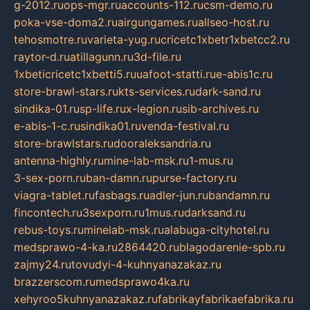
g-2012.ru
ops-mgr.ru
accounts-112.ru
csm-demo.ru
poka-vse-doma2.ru
airgungames.ru
allseo-host.ru
tehosmotre.ru
varieta-yug.ru
cricetc1xbetr1xbetcc2.ru
raytor-d.ru
atillagunn.ru
3d-file.ru
1xbeticricetc1xbetti5.ru
uafoot-statti.ru
e-abis1c.ru
store-brawl-stars.ru
kts-services.ru
dark-sand.ru
sindika-01.ru
sp-life.ru
x-legion.ru
sib-archives.ru
e-abis-1-c.ru
sindika01.ru
venda-festival.ru
store-brawlstars.ru
dooraleksandria.ru
antenna-highly.ru
mine-lab-msk.ru
1-mus.ru
3-sex-porn.ru
ban-damn.ru
purse-factory.ru
viagra-tablet.ru
fasbags.ru
adler-jun.ru
bandamn.ru
fincontech.ru
3sexporn.ru
1mus.ru
darksand.ru
rebus-toys.ru
minelab-msk.ru
alabuga-cityhotel.ru
medsprawo-4-ka.ru
2864420.ru
blagodarenie-spb.ru
zajmy24.ru
tovudyi-4-kuhnyanazakaz.ru
brazzerscom.ru
medsprawo4ka.ru
xehyroo5kuhnyanazakaz.ru
fabrikayfabrikaefabrika.ru