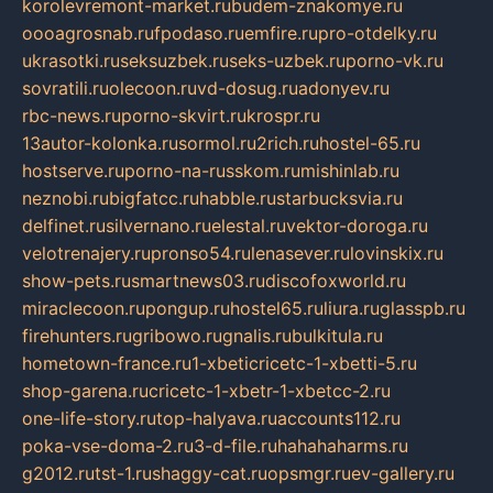
korolevremont-market.ru
budem-znakomye.ru
oooagrosnab.ru
fpodaso.ru
emfire.ru
pro-otdelky.ru
ukrasotki.ru
seksuzbek.ru
seks-uzbek.ru
porno-vk.ru
sovratili.ru
olecoon.ru
vd-dosug.ru
adonyev.ru
rbc-news.ru
porno-skvirt.ru
krospr.ru
13autor-kolonka.ru
sormol.ru
2rich.ru
hostel-65.ru
hostserve.ru
porno-na-russkom.ru
mishinlab.ru
neznobi.ru
bigfatcc.ru
habble.ru
starbucksvia.ru
delfinet.ru
silvernano.ru
elestal.ru
vektor-doroga.ru
velotrenajery.ru
pronso54.ru
lenasever.ru
lovinskix.ru
show-pets.ru
smartnews03.ru
discofoxworld.ru
miraclecoon.ru
pongup.ru
hostel65.ru
liura.ru
glasspb.ru
firehunters.ru
gribowo.ru
gnalis.ru
bulkitula.ru
hometown-france.ru
1-xbeticricetc-1-xbetti-5.ru
shop-garena.ru
cricetc-1-xbetr-1-xbetcc-2.ru
one-life-story.ru
top-halyava.ru
accounts112.ru
poka-vse-doma-2.ru
3-d-file.ru
hahahaharms.ru
g2012.ru
tst-1.ru
shaggy-cat.ru
opsmgr.ru
ev-gallery.ru