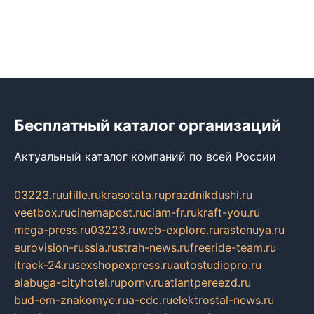
Бесплатный каталог организаций
Актуальный каталог компаний по всей России
03223.ru
ufille.ru
krasotata.ru
prazdnikdushi.ru
veetbox.ru
cinemapost.ru
ciam-fr.ru
kraft-you.ru
mega-press.ru
03223.ru
web-explore.ru
rastenuya.ru
eurovision-russia.ru
strah-news.ru
freeride-team.ru
itrack-24.ru
sexshopexpress.ru
autostudiopro.ru
alabuga-cityhotel.ru
pornv.ru
atlantpereezd.ru
bud-em-znakomye.ru
a-cdc.ru
elektrostal-news.ru