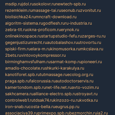
msdip.ru
jdol.ru
sokolovr.ru
newtech-spb.ru
rezemkleim.ru
massage-tai.ru
seonub.ru
zvonitut.ru
biolisichka24.ru
mncraft-download.ru
algoritm-sistema.ru
godflesh.ru
ru-industria.ru
zebra-tlt.ru
okna-proficom.ru
erynok.ru
onlinekinospace.ru
startupstudio-fefu.ru
zarges-ru.ru
gegenjustizunrecht.ru
autobalashov.ru
utrovortu.ru
spiski-firm.ru
elara-m.ru
kinomusorka.ru
mkcslava.ru
2bets.ru
vintovoykompressor.ru
birminghamvsfulham.ru
sarmat-komp.ru
pioneeri.ru
amadis-chocolate.ru
shkurki-karakulya.ru
kanotiforet.spb.ru
tutmassage.ru
ecolog.org.ru
praga.spb.ru
falcorussia.ru
autodoctorservis.ru
kamertondom.spb.ru
net-life.net.ru
avto-vozim.ru
sakhcamera.ru
alliance-electro.spb.ru
stroyavt.ru
controlweb1.ru
tdsak74.ru
kinzozo-ru.ru
kvotka.ru
iron-snab.ru
costa-bella.ru
eugrus.pp.ru
associaciya39.ru
primexpo.spb.ru
bezmorchin.ru
ia2.ru