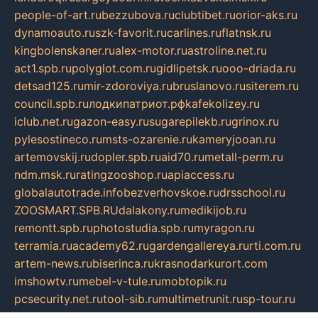
people-of-art.ru
bezzubova.ru
clubtibet.ru
orior-aks.ru
dynamoauto.ru
szk-favorit.ru
carlines.ru
flatnsk.ru
kingbolenskaner.ru
alex-motor.ru
astroline.net.ru
act1.spb.ru
polyglot.com.ru
gidlipetsk.ru
ooo-driada.ru
detsad125.ru
mir-zdoroviya.ru
bruslanovo.ru
siterem.ru
council.spb.ru
лодкипатриот.рф
kafekolizey.ru
iclub.net.ru
gazon-easy.ru
sugarepilekb.ru
grinox.ru
pylesostineco.ru
msts-ozarenie.ru
kameryjooan.ru
artemovskij.ru
dopler.spb.ru
aid70.ru
metall-perm.ru
ndm.msk.ru
ratingzooshop.ru
apiaccess.ru
globalautotrade.info
bezverhovskoe.ru
drsschool.ru
ZOOSMART.SPB.RU
dalakony.ru
medikijob.ru
remontt.spb.ru
photostudia.spb.ru
myragon.ru
terramia.ru
academy62.ru
gardengallereya.ru
rti.com.ru
artem-news.ru
biserinca.ru
krasnodarkurort.com
imshowtv.ru
mebel-v-tule.ru
mobtopik.ru
pcsecurity.net.ru
tool-sib.ru
multimetrunit.ru
sp-tour.ru
fan-cs.ru
santeh-russia.ru
symbian9.net.ru
DSHAIR.RU