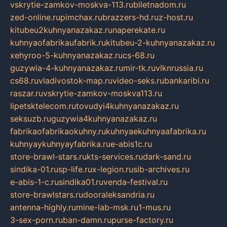
vskrytie-zamkov-moskva-113.ru
biletnadom.ru
zed-online.ru
pimchax.ru
brazzers-hd.ru
z-host.ru
kitubeu2kuhnyanazakaz.ru
naperekate.ru
kuhnyaofabrikaufabrik.ru
kitubeu-2-kuhnyanazakaz.ru
xehyroo-5-kuhnyanazakaz.ru
cs-68.ru
guzywia-4-kuhnyanazakaz.ru
mir-tk.ru
vlknrussia.ru
cs68.ru
vladivostok-map.ru
video-seks.ru
bankaribi.ru
raszar.ru
vskrytie-zamkov-moskva113.ru
lipetsktelecom.ru
tovudyi4kuhnyanazakaz.ru
seksuzb.ru
guzywia4kuhnyanazakaz.ru
fabrikaofabrikaokuhny.ru
kuhnyaekuhnyaafabrika.ru
kuhnyaykuhnyayfabrika.ru
e-abis1c.ru
store-brawl-stars.ru
kts-services.ru
dark-sand.ru
sindika-01.ru
sp-life.ru
x-legion.ru
sib-archives.ru
e-abis-1-c.ru
sindika01.ru
venda-festival.ru
store-brawlstars.ru
dooraleksandria.ru
antenna-highly.ru
mine-lab-msk.ru
1-mus.ru
3-sex-porn.ru
ban-damn.ru
purse-factory.ru