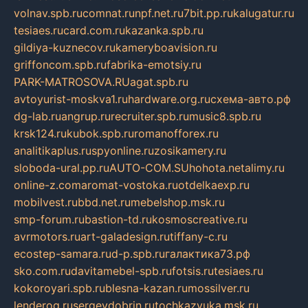
volnav.spb.ru
comnat.ru
npf.net.ru
7bit.pp.ru
kalugatur.ru
tesiaes.ru
card.com.ru
kazanka.spb.ru
gildiya-kuznecov.ru
kameryboavision.ru
griffoncom.spb.ru
fabrika-emotsiy.ru
PARK-MATROSOVA.RU
agat.spb.ru
avtoyurist-moskva1.ru
hardware.org.ru
схема-авто.рф
dg-lab.ru
angrup.ru
recruiter.spb.ru
music8.spb.ru
krsk124.ru
kubok.spb.ru
romanofforex.ru
analitikaplus.ru
spyonline.ru
zosikamery.ru
sloboda-ural.pp.ru
AUTO-COM.SU
hohota.net
alimy.ru
online-z.com
aromat-vostoka.ru
otdelkaexp.ru
mobilvest.ru
bbd.net.ru
mebelshop.msk.ru
smp-forum.ru
bastion-td.ru
kosmoscreative.ru
avrmotors.ru
art-galadesign.ru
tiffany-c.ru
ecostep-samara.ru
d-p.spb.ru
галактика73.рф
sko.com.ru
davitamebel-spb.ru
fotsis.ru
tesiaes.ru
kokoroyari.spb.ru
blesna-kazan.ru
mossilver.ru
lenderoq.ru
sergeydobrin.ru
tochkazvuka.msk.ru