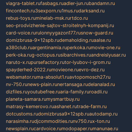
viagra-tablet.ru
fasbags.ru
adler-jun.ru
bandamn.ru
fincontech.ru
3sexporn.ru
1mus.ru
darksand.ru
rebus-toys.ru
minelab-msk.ru
rtdco.ru
seo-prodvizhenie-sajtov-stroitelnyh-kompanij.ru
card-voice.ru
rulonnyygazon177.ru
snow-guard.ru
domizbrusa-9x12spb.ru
demaholding.ru
aalse.ru
a380club.ru
argentinamia.ru
perkoka.ru
movie-one.ru
perk-oka.ru
g-octopus.ru
sibarchives.ru
andreislyusar.ru
naruto-x.ru
pursefactory.ru
tor-lyubov-i-grom.ru
spayderhed-2022.ru
movieone.ru
evro-dez.ru
webamator.ru
ma-absolut1.ru
avtopomosch27.ru
nv-750.ru
news-plain.ru
nertansaga.ru
delanalad.ru
dizfiles.ru
youtubefree.ru
aria-family.ru
roadli.ru
planeta-samara.ru
mysmartbuy.ru
matrasy-kemerovo.ru
ashanet.ru
trade-farm.ru
dotcustoms.ru
domizbrusa9x12spb.ru
autodamp.ru
narasimha.ru
djcommodities.ru
nv750.ru
x-ton.ru
newsplain.ru
cardvoice.ru
modopaper.ru
manunae.ru