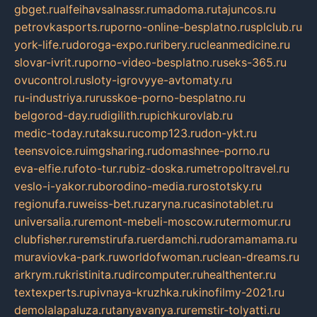
gbget.ru
alfeihavsalnassr.ru
madoma.ru
tajuncos.ru
petrovkasports.ru
porno-online-besplatno.ru
splclub.ru
york-life.ru
doroga-expo.ru
ribery.ru
cleanmedicine.ru
slovar-ivrit.ru
porno-video-besplatno.ru
seks-365.ru
ovucontrol.ru
sloty-igrovyye-avtomaty.ru
ru-industriya.ru
russkoe-porno-besplatno.ru
belgorod-day.ru
digilith.ru
pichkurovlab.ru
medic-today.ru
taksu.ru
comp123.ru
don-ykt.ru
teensvoice.ru
imgsharing.ru
domashnee-porno.ru
eva-elfie.ru
foto-tur.ru
biz-doska.ru
metropoltravel.ru
veslo-i-yakor.ru
borodino-media.ru
rostotsky.ru
regionufa.ru
weiss-bet.ru
zaryna.ru
casinotablet.ru
universalia.ru
remont-mebeli-moscow.ru
termomur.ru
clubfisher.ru
remstirufa.ru
erdamchi.ru
doramamama.ru
muraviovka-park.ru
worldofwoman.ru
clean-dreams.ru
arkrym.ru
kristinita.ru
dircomputer.ru
healthenter.ru
textexperts.ru
pivnaya-kruzhka.ru
kinofilmy-2021.ru
demolalapaluza.ru
tanyavanya.ru
remstir-tolyatti.ru