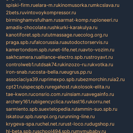
spiski-firm.ru
elara-m.ru
kinomusorka.ru
mkcslava.ru
2bets.ru
vintovoykompressor.ru
birminghamvsfulham.ru
sarmat-komp.ru
pioneeri.ru
amadis-chocolate.ru
shkurki-karakulya.ru
kanotiforet.spb.ru
tutmassage.ru
ecolog.org.ru
praga.spb.ru
falcorussia.ru
autodoctorservis.ru
kamertondom.spb.ru
net-life.net.ru
avto-vozim.ru
sakhcamera.ru
alliance-electro.spb.ru
stroyavt.ru
controlweb1.ru
tdsak74.ru
kinzozo-ru.ru
kvotka.ru
iron-snab.ru
costa-bella.ru
eugrus.pp.ru
associaciya39.ru
primexpo.spb.ru
bezmorchin.ru
ia2.ru
cpt21.ru
ispecspb.ru
regahost.ru
kolosok-elita.ru
tae-kwon.ru
consrio.com.ru
insiam.ru
avegainfo.ru
archery161.ru
bigencyclica.ru
vlast16.ru
korru.net
sarmiento.spb.su
extelopedia.ru
lammin-suo.spb.ru
iskatour.spb.ru
snpi.org.ru
running-line.ru
krygeva-spa.ru
chel.net.ru
rust-loco.ru
dugshop.ru
hl-beta.spb.ru
school494.spb.ru
mymubaby.ru