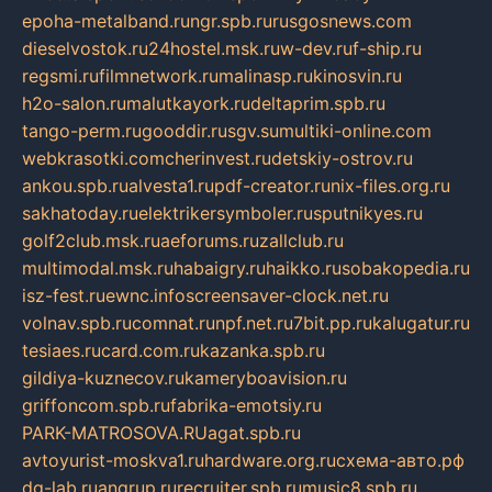
epoha-metalband.ru
ngr.spb.ru
rusgosnews.com
dieselvostok.ru
24hostel.msk.ru
w-dev.ru
f-ship.ru
regsmi.ru
filmnetwork.ru
malinasp.ru
kinosvin.ru
h2o-salon.ru
malutkayork.ru
deltaprim.spb.ru
tango-perm.ru
gooddir.ru
sgv.su
multiki-online.com
webkrasotki.com
cherinvest.ru
detskiy-ostrov.ru
ankou.spb.ru
alvesta1.ru
pdf-creator.ru
nix-files.org.ru
sakhatoday.ru
elektrikersymboler.ru
sputnikyes.ru
golf2club.msk.ru
aeforums.ru
zallclub.ru
multimodal.msk.ru
habaigry.ru
haikko.ru
sobakopedia.ru
isz-fest.ru
ewnc.info
screensaver-clock.net.ru
volnav.spb.ru
comnat.ru
npf.net.ru
7bit.pp.ru
kalugatur.ru
tesiaes.ru
card.com.ru
kazanka.spb.ru
gildiya-kuznecov.ru
kameryboavision.ru
griffoncom.spb.ru
fabrika-emotsiy.ru
PARK-MATROSOVA.RU
agat.spb.ru
avtoyurist-moskva1.ru
hardware.org.ru
схема-авто.рф
dg-lab.ru
angrup.ru
recruiter.spb.ru
music8.spb.ru