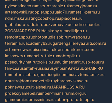
pylesostineco.ru
msts-ozarenie.ru
kameryjooan.ru
artemovskij.ru
dopler.spb.ru
aid70.ru
metall-perm.ru
ndm.msk.ru
ratingzooshop.ru
apiaccess.ru
globalautotrade.info
bezverhovskoe.ru
drsschool.ru
ZOOSMART.SPB.RU
dalakony.ru
medikijob.ru
remontt.spb.ru
photostudia.spb.ru
myragon.ru
terramia.ru
academy62.ru
gardengallereya.ru
rti.com.ru
artem-news.ru
biserinca.ru
krasnodarkurort.com
imshowtv.ru
mebel-v-tule.ru
mobtopik.ru
pcsecurity.net.ru
tool-sib.ru
multimetrunit.ru
sp-tour.ru
fan-cs.ru
santeh-russia.ru
symbian9.net.ru
DSHAIR.RU
tmmotors.spb.ru
xjocuricopii.com
musavtomat.msk.ru
obustrojdom.ru
sovetcik.ru
ybaranovskaya.ru
ppknews.ru
cult-alshei.ru
JAPANRUSSIA.RU
proekciyamebel.ru
imper-finans.ru
rim.org.ru
glamourai.ru
brassminus.ru
zabor-pro.ru
ftn.pp.ru
dorogoe58.ru
laimengpacker.ru
kuzova-zapchasti.ru
sageerp.ru
taxodrom.ru
dsrazvitie.ru
hardcity.net.ru