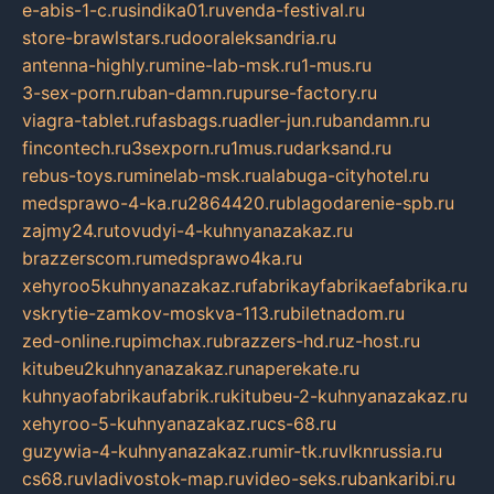
e-abis-1-c.ru
sindika01.ru
venda-festival.ru
store-brawlstars.ru
dooraleksandria.ru
antenna-highly.ru
mine-lab-msk.ru
1-mus.ru
3-sex-porn.ru
ban-damn.ru
purse-factory.ru
viagra-tablet.ru
fasbags.ru
adler-jun.ru
bandamn.ru
fincontech.ru
3sexporn.ru
1mus.ru
darksand.ru
rebus-toys.ru
minelab-msk.ru
alabuga-cityhotel.ru
medsprawo-4-ka.ru
2864420.ru
blagodarenie-spb.ru
zajmy24.ru
tovudyi-4-kuhnyanazakaz.ru
brazzerscom.ru
medsprawo4ka.ru
xehyroo5kuhnyanazakaz.ru
fabrikayfabrikaefabrika.ru
vskrytie-zamkov-moskva-113.ru
biletnadom.ru
zed-online.ru
pimchax.ru
brazzers-hd.ru
z-host.ru
kitubeu2kuhnyanazakaz.ru
naperekate.ru
kuhnyaofabrikaufabrik.ru
kitubeu-2-kuhnyanazakaz.ru
xehyroo-5-kuhnyanazakaz.ru
cs-68.ru
guzywia-4-kuhnyanazakaz.ru
mir-tk.ru
vlknrussia.ru
cs68.ru
vladivostok-map.ru
video-seks.ru
bankaribi.ru