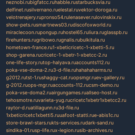
neznobi.ru
bigfatcc.ru
habble.ru
starbucksvia.ru
delfinet.ru
silvernano.ru
elestal.ru
vektor-doroga.ru
velotrenajery.ru
pronso54.ru
lenasever.ru
lovinskix.ru
show-pets.ru
smartnews03.ru
discofoxworld.ru
miraclecoon.ru
pongup.ru
hostel65.ru
liura.ru
glasspb.ru
firehunters.ru
gribowo.ru
gnalis.ru
bulkitula.ru
hometown-france.ru
1-xbeticricetc-1-xbetti-5.ru
shop-garena.ru
cricetc-1-xbetr-1-xbetcc-2.ru
one-life-story.ru
top-halyava.ru
accounts112.ru
poka-vse-doma-2.ru
3-d-file.ru
hahahaharms.ru
g2012.ru
tst-1.ru
shaggy-cat.ru
opsmgr.ru
ev-gallery.ru
g-2012.ru
ops-mgr.ru
accounts-112.ru
csm-demo.ru
poka-vse-doma2.ru
airgungames.ru
allseo-host.ru
tehosmotre.ru
varieta-yug.ru
cricetc1xbetr1xbetcc2.ru
raytor-d.ru
atillagunn.ru
3d-file.ru
1xbeticricetc1xbetti5.ru
uafoot-statti.ru
e-abis1c.ru
store-brawl-stars.ru
kts-services.ru
dark-sand.ru
sindika-01.ru
sp-life.ru
x-legion.ru
sib-archives.ru