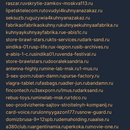
raszar.ru
vskrytie-zamkov-moskva113.ru
lipetsktelecom.ru
tovudyi4kuhnyanazakaz.ru
seksuzb.ru
guzywia4kuhnyanazakaz.ru
fabrikaofabrikaokuhny.ru
kuhnyaekuhnyaafabrika.ru
kuhnyaykuhnyayfabrika.ru
e-abis1c.ru
store-brawl-stars.ru
kts-services.ru
dark-sand.ru
sindika-01.ru
sp-life.ru
x-legion.ru
sib-archives.ru
e-abis-1-c.ru
sindika01.ru
venda-festival.ru
store-brawlstars.ru
dooraleksandria.ru
antenna-highly.ru
mine-lab-msk.ru
1-mus.ru
3-sex-porn.ru
ban-damn.ru
purse-factory.ru
viagra-tablet.ru
fasbags.ru
adler-jun.ru
bandamn.ru
fincontech.ru
3sexporn.ru
1mus.ru
darksand.ru
rebus-toys.ru
minelab-msk.ru
rtdco.ru
seo-prodvizhenie-sajtov-stroitelnyh-kompanij.ru
card-voice.ru
rulonnyygazon177.ru
snow-guard.ru
domizbrusa-9x12spb.ru
demaholding.ru
aalse.ru
a380club.ru
argentinamia.ru
perkoka.ru
movie-one.ru