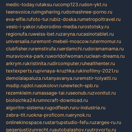
medic-today.ru
taksu.ru
comp123.ru
don-ykt.ru
teensvoice.ru
imgsharing.ru
domashnee-porno.ru
eva-elfie.ru
foto-tur.ru
biz-doska.ru
metropoltravel.ru
veslo-i-yakor.ru
borodino-media.ru
rostotsky.ru
regionufa.ru
weiss-bet.ru
zaryna.ru
casinotablet.ru
universalia.ru
remont-mebeli-moscow.ru
termomur.ru
clubfisher.ru
remstirufa.ru
erdamchi.ru
doramamama.ru
muraviovka-park.ru
worldofwoman.ru
clean-dreams.ru
arkrym.ru
kristinita.ru
dircomputer.ru
healthenter.ru
textexperts.ru
pivnaya-kruzhka.ru
kinofilmy-2021.ru
demolalapaluza.ru
tanyavanya.ru
remstir-tolyatti.ru
msdip.ru
jdol.ru
sokolovr.ru
newtech-spb.ru
rezemkleim.ru
massage-tai.ru
seonub.ru
zvonitut.ru
biolisichka24.ru
mncraft-download.ru
algoritm-sistema.ru
godflesh.ru
ru-industria.ru
zebra-tlt.ru
okna-proficom.ru
erynok.ru
onlinekinospace.ru
startupstudio-fefu.ru
zarges-ru.ru
gegenjustizunrecht.ru
autobalashov.ru
utrovortu.ru