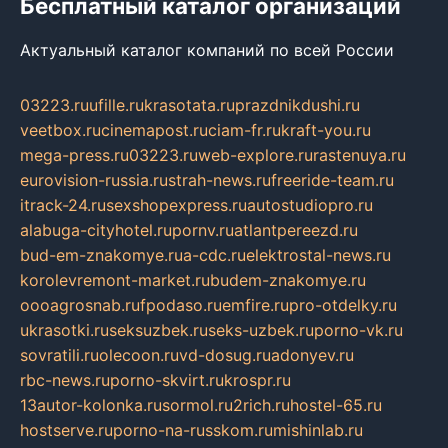
Бесплатный каталог организаций
Актуальный каталог компаний по всей России
03223.ru
ufille.ru
krasotata.ru
prazdnikdushi.ru
veetbox.ru
cinemapost.ru
ciam-fr.ru
kraft-you.ru
mega-press.ru
03223.ru
web-explore.ru
rastenuya.ru
eurovision-russia.ru
strah-news.ru
freeride-team.ru
itrack-24.ru
sexshopexpress.ru
autostudiopro.ru
alabuga-cityhotel.ru
pornv.ru
atlantpereezd.ru
bud-em-znakomye.ru
a-cdc.ru
elektrostal-news.ru
korolevremont-market.ru
budem-znakomye.ru
oooagrosnab.ru
fpodaso.ru
emfire.ru
pro-otdelky.ru
ukrasotki.ru
seksuzbek.ru
seks-uzbek.ru
porno-vk.ru
sovratili.ru
olecoon.ru
vd-dosug.ru
adonyev.ru
rbc-news.ru
porno-skvirt.ru
krospr.ru
13autor-kolonka.ru
sormol.ru
2rich.ru
hostel-65.ru
hostserve.ru
porno-na-russkom.ru
mishinlab.ru