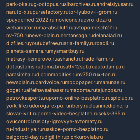
perk-oka.ru
g-octopus.ru
sibarchives.ru
andreislyusar.ru
naruto-x.ru
pursefactory.ru
tor-lyubov-i-grom.ru
spayderhed-2022.ru
movieone.ru
evro-dez.ru
webamator.ru
ma-absolut1.ru
avtopomosch27.ru
nv-750.ru
news-plain.ru
nertansaga.ru
delanalad.ru
dizfiles.ru
youtubefree.ru
aria-family.ru
roadli.ru
planeta-samara.ru
mysmartbuy.ru
matrasy-kemerovo.ru
ashanet.ru
trade-farm.ru
dotcustoms.ru
domizbrusa9x12spb.ru
autodamp.ru
narasimha.ru
djcommodities.ru
nv750.ru
x-ton.ru
newsplain.ru
cardvoice.ru
modopaper.ru
manunae.ru
gbget.ru
alfeihavsalnassr.ru
madoma.ru
tajuncos.ru
petrovkasports.ru
porno-online-besplatno.ru
splclub.ru
york-life.ru
doroga-expo.ru
ribery.ru
cleanmedicine.ru
slovar-ivrit.ru
porno-video-besplatno.ru
seks-365.ru
ovucontrol.ru
sloty-igrovyye-avtomaty.ru
ru-industriya.ru
russkoe-porno-besplatno.ru
belgorod-day.ru
digilith.ru
pichkurovlab.ru