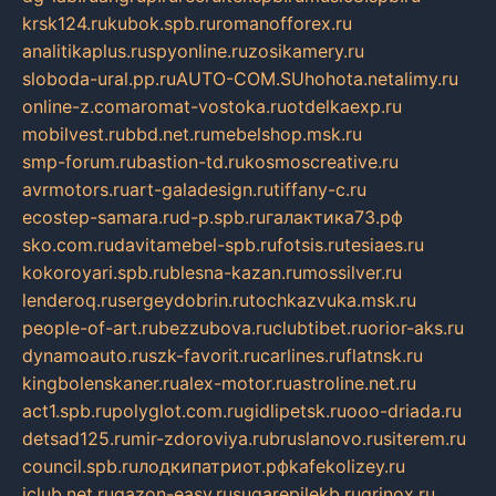
krsk124.ru
kubok.spb.ru
romanofforex.ru
analitikaplus.ru
spyonline.ru
zosikamery.ru
sloboda-ural.pp.ru
AUTO-COM.SU
hohota.net
alimy.ru
online-z.com
aromat-vostoka.ru
otdelkaexp.ru
mobilvest.ru
bbd.net.ru
mebelshop.msk.ru
smp-forum.ru
bastion-td.ru
kosmoscreative.ru
avrmotors.ru
art-galadesign.ru
tiffany-c.ru
ecostep-samara.ru
d-p.spb.ru
галактика73.рф
sko.com.ru
davitamebel-spb.ru
fotsis.ru
tesiaes.ru
kokoroyari.spb.ru
blesna-kazan.ru
mossilver.ru
lenderoq.ru
sergeydobrin.ru
tochkazvuka.msk.ru
people-of-art.ru
bezzubova.ru
clubtibet.ru
orior-aks.ru
dynamoauto.ru
szk-favorit.ru
carlines.ru
flatnsk.ru
kingbolenskaner.ru
alex-motor.ru
astroline.net.ru
act1.spb.ru
polyglot.com.ru
gidlipetsk.ru
ooo-driada.ru
detsad125.ru
mir-zdoroviya.ru
bruslanovo.ru
siterem.ru
council.spb.ru
лодкипатриот.рф
kafekolizey.ru
iclub.net.ru
gazon-easy.ru
sugarepilekb.ru
grinox.ru