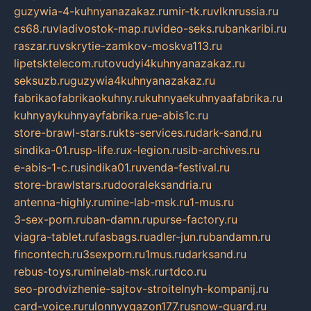
guzywia-4-kuhnyanazakaz.ru
mir-tk.ru
vlknrussia.ru
cs68.ru
vladivostok-map.ru
video-seks.ru
bankaribi.ru
raszar.ru
vskrytie-zamkov-moskva113.ru
lipetsktelecom.ru
tovudyi4kuhnyanazakaz.ru
seksuzb.ru
guzywia4kuhnyanazakaz.ru
fabrikaofabrikaokuhny.ru
kuhnyaekuhnyaafabrika.ru
kuhnyaykuhnyayfabrika.ru
e-abis1c.ru
store-brawl-stars.ru
kts-services.ru
dark-sand.ru
sindika-01.ru
sp-life.ru
x-legion.ru
sib-archives.ru
e-abis-1-c.ru
sindika01.ru
venda-festival.ru
store-brawlstars.ru
dooraleksandria.ru
antenna-highly.ru
mine-lab-msk.ru
1-mus.ru
3-sex-porn.ru
ban-damn.ru
purse-factory.ru
viagra-tablet.ru
fasbags.ru
adler-jun.ru
bandamn.ru
fincontech.ru
3sexporn.ru
1mus.ru
darksand.ru
rebus-toys.ru
minelab-msk.ru
rtdco.ru
seo-prodvizhenie-sajtov-stroitelnyh-kompanij.ru
card-voice.ru
rulonnyygazon177.ru
snow-guard.ru