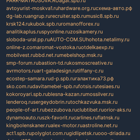
PARK-MATROSOVA.RU
agat.spb.ru
avtoyurist-moskva1.ru
hardware.org.ru
схема-авто.рф
dg-lab.ru
angrup.ru
recruiter.spb.ru
music8.spb.ru
krsk124.ru
kubok.spb.ru
romanofforex.ru
analitikaplus.ru
spyonline.ru
zosikamery.ru
sloboda-ural.pp.ru
AUTO-COM.SU
hohota.net
alimy.ru
online-z.com
aromat-vostoka.ru
otdelkaexp.ru
mobilvest.ru
bbd.net.ru
mebelshop.msk.ru
smp-forum.ru
bastion-td.ru
kosmoscreative.ru
avrmotors.ru
art-galadesign.ru
tiffany-c.ru
ecostep-samara.ru
d-p.spb.ru
галактика73.рф
sko.com.ru
davitamebel-spb.ru
fotsis.ru
tesiaes.ru
kokoroyari.spb.ru
blesna-kazan.ru
mossilver.ru
lenderoq.ru
sergeydobrin.ru
tochkazvuka.msk.ru
people-of-art.ru
bezzubova.ru
clubtibet.ru
orior-aks.ru
dynamoauto.ru
szk-favorit.ru
carlines.ru
flatnsk.ru
kingbolenskaner.ru
alex-motor.ru
astroline.net.ru
act1.spb.ru
polyglot.com.ru
gidlipetsk.ru
ooo-driada.ru