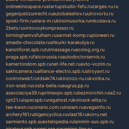
onlinekinospace.ru
startupstudio-fefu.ru
zarges-ru.ru
gegenjustizunrecht.ru
autobalashov.ru
utrovortu.ru
spiski-firm.ru
elara-m.ru
kinomusorka.ru
mkcslava.ru
2bets.ru
vintovoykompressor.ru
birminghamvsfulham.ru
sarmat-komp.ru
pioneeri.ru
amadis-chocolate.ru
shkurki-karakulya.ru
kanotiforet.spb.ru
tutmassage.ru
ecolog.org.ru
praga.spb.ru
falcorussia.ru
autodoctorservis.ru
kamertondom.spb.ru
net-life.net.ru
avto-vozim.ru
sakhcamera.ru
alliance-electro.spb.ru
stroyavt.ru
controlweb1.ru
tdsak74.ru
kinzozo-ru.ru
kvotka.ru
iron-snab.ru
costa-bella.ru
eugrus.pp.ru
associaciya39.ru
primexpo.spb.ru
bezmorchin.ru
ia2.ru
cpt21.ru
ispecspb.ru
regahost.ru
kolosok-elita.ru
tae-kwon.ru
consrio.com.ru
insiam.ru
avegainfo.ru
archery161.ru
bigencyclica.ru
vlast16.ru
korru.net
sarmiento.spb.su
extelopedia.ru
lammin-suo.spb.ru
iskatour.spb.ru
snpi.org.ru
running-line.ru