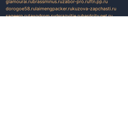
glamourai.ru
brassminus.ru
zabor-pro.ru
ftn.pp.ru
dorogoe58.ru
laimengpacker.ru
kuzova-zapchasti.ru
sageerp.ru
taxodrom.ru
dsrazvitie.ru
hardcity.net.ru
ratinghomegames.ru
topservice25.ru
gubernyan.ru
gtglasslined.ru
ii4.ru
tssport.spb.ru
andorra24.com
blackwallstreet.ru
oboimos.ru
optim-doors.com.ru
ikuch.ru
nycr.org.ru
npa21.ru
vremya-ch.spb.ru
desert000.ru
ivtorgi.ru
ifiori.ru
catalog-statei.ru
dcv.org.ru
spetsmaster174.ru
ipkameryhiseeu.ru
dum26.ru
ruspol.spb.ru
fr-opendp.ru
kam-solnyshko.ru
cheyenne-arapaho.ru
sevzapmetal.spb.ru
ted-lapidus.spb.ru
parasite-eliminator.ru
sigma-complete.ru
modernworld.ru
dama-moda.ru
eholot-group.ru
sk-nvkz.ru
DRONGOLD.RU
democratia2.ru
i-farmer.ru
mass-sport.org
jablonex.spb.ru
bookmess.ru
linkword.ru
refineua.com.ru
cs-spec.net.ru
altay-mebel.ru
DNK-THEATRE.RU
mechaniks.spb.ru
ipcamtechage.ru