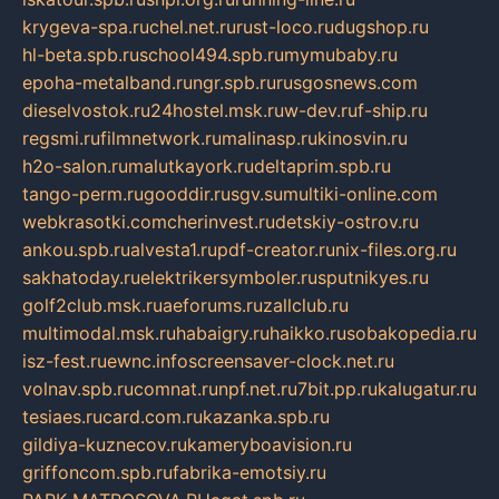
krygeva-spa.ru
chel.net.ru
rust-loco.ru
dugshop.ru
hl-beta.spb.ru
school494.spb.ru
mymubaby.ru
epoha-metalband.ru
ngr.spb.ru
rusgosnews.com
dieselvostok.ru
24hostel.msk.ru
w-dev.ru
f-ship.ru
regsmi.ru
filmnetwork.ru
malinasp.ru
kinosvin.ru
h2o-salon.ru
malutkayork.ru
deltaprim.spb.ru
tango-perm.ru
gooddir.ru
sgv.su
multiki-online.com
webkrasotki.com
cherinvest.ru
detskiy-ostrov.ru
ankou.spb.ru
alvesta1.ru
pdf-creator.ru
nix-files.org.ru
sakhatoday.ru
elektrikersymboler.ru
sputnikyes.ru
golf2club.msk.ru
aeforums.ru
zallclub.ru
multimodal.msk.ru
habaigry.ru
haikko.ru
sobakopedia.ru
isz-fest.ru
ewnc.info
screensaver-clock.net.ru
volnav.spb.ru
comnat.ru
npf.net.ru
7bit.pp.ru
kalugatur.ru
tesiaes.ru
card.com.ru
kazanka.spb.ru
gildiya-kuznecov.ru
kameryboavision.ru
griffoncom.spb.ru
fabrika-emotsiy.ru