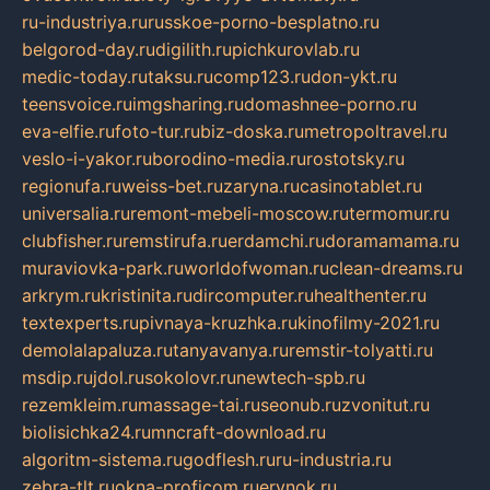
ru-industriya.ru
russkoe-porno-besplatno.ru
belgorod-day.ru
digilith.ru
pichkurovlab.ru
medic-today.ru
taksu.ru
comp123.ru
don-ykt.ru
teensvoice.ru
imgsharing.ru
domashnee-porno.ru
eva-elfie.ru
foto-tur.ru
biz-doska.ru
metropoltravel.ru
veslo-i-yakor.ru
borodino-media.ru
rostotsky.ru
regionufa.ru
weiss-bet.ru
zaryna.ru
casinotablet.ru
universalia.ru
remont-mebeli-moscow.ru
termomur.ru
clubfisher.ru
remstirufa.ru
erdamchi.ru
doramamama.ru
muraviovka-park.ru
worldofwoman.ru
clean-dreams.ru
arkrym.ru
kristinita.ru
dircomputer.ru
healthenter.ru
textexperts.ru
pivnaya-kruzhka.ru
kinofilmy-2021.ru
demolalapaluza.ru
tanyavanya.ru
remstir-tolyatti.ru
msdip.ru
jdol.ru
sokolovr.ru
newtech-spb.ru
rezemkleim.ru
massage-tai.ru
seonub.ru
zvonitut.ru
biolisichka24.ru
mncraft-download.ru
algoritm-sistema.ru
godflesh.ru
ru-industria.ru
zebra-tlt.ru
okna-proficom.ru
erynok.ru