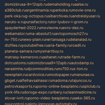
domizbrusa-9x12spb.ru
demaholding.ru
aalse.ru
a380club.ru
argentinamia.ru
perkoka.ru
movie-one.ru
perk-oka.ru
g-octopus.ru
sibarchives.ru
andreislyusar.ru
naruto-x.ru
pursefactory.ru
tor-lyubov-i-grom.ru
spayderhed-2022.ru
movieone.ru
evro-dez.ru
webamator.ru
ma-absolut1.ru
avtopomosch27.ru
nv-750.ru
news-plain.ru
nertansaga.ru
delanalad.ru
dizfiles.ru
youtubefree.ru
aria-family.ru
roadli.ru
planeta-samara.ru
mysmartbuy.ru
matrasy-kemerovo.ru
ashanet.ru
trade-farm.ru
dotcustoms.ru
domizbrusa9x12spb.ru
autodamp.ru
narasimha.ru
djcommodities.ru
nv750.ru
x-ton.ru
newsplain.ru
cardvoice.ru
modopaper.ru
manunae.ru
gbget.ru
alfeihavsalnassr.ru
madoma.ru
tajuncos.ru
petrovkasports.ru
porno-online-besplatno.ru
splclub.ru
york-life.ru
doroga-expo.ru
ribery.ru
cleanmedicine.ru
slovar-ivrit.ru
porno-video-besplatno.ru
seks-365.ru
ovucontrol.ru
sloty-igrovyye-avtomaty.ru