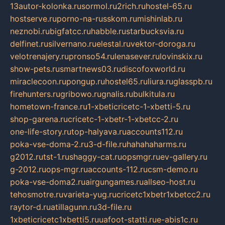
13autor-kolonka.ru
sormol.ru
2rich.ru
hostel-65.ru
hostserve.ru
porno-na-russkom.ru
mishinlab.ru
neznobi.ru
bigfatcc.ru
habble.ru
starbucksvia.ru
delfinet.ru
silvernano.ru
elestal.ru
vektor-doroga.ru
velotrenajery.ru
pronso54.ru
lenasever.ru
lovinskix.ru
show-pets.ru
smartnews03.ru
discofoxworld.ru
miraclecoon.ru
pongup.ru
hostel65.ru
liura.ru
glasspb.ru
firehunters.ru
gribowo.ru
gnalis.ru
bulkitula.ru
hometown-france.ru
1-xbeticricetc-1-xbetti-5.ru
shop-garena.ru
cricetc-1-xbetr-1-xbetcc-2.ru
one-life-story.ru
top-halyava.ru
accounts112.ru
poka-vse-doma-2.ru
3-d-file.ru
hahahaharms.ru
g2012.ru
tst-1.ru
shaggy-cat.ru
opsmgr.ru
ev-gallery.ru
g-2012.ru
ops-mgr.ru
accounts-112.ru
csm-demo.ru
poka-vse-doma2.ru
airgungames.ru
allseo-host.ru
tehosmotre.ru
varieta-yug.ru
cricetc1xbetr1xbetcc2.ru
raytor-d.ru
atillagunn.ru
3d-file.ru
1xbeticricetc1xbetti5.ru
uafoot-statti.ru
e-abis1c.ru