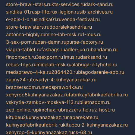
store-brawl-stars.ru
kts-services.ru
dark-sand.ru
sindika-01.ru
sp-life.ru
x-legion.ru
sib-archives.ru
e-abis-1-c.ru
sindika01.ru
venda-festival.ru
store-brawlstars.ru
dooraleksandria.ru
antenna-highly.ru
mine-lab-msk.ru
1-mus.ru
3-sex-porn.ru
ban-damn.ru
purse-factory.ru
viagra-tablet.ru
fasbags.ru
adler-jun.ru
bandamn.ru
fincontech.ru
3sexporn.ru
1mus.ru
darksand.ru
rebus-toys.ru
minelab-msk.ru
alabuga-cityhotel.ru
medsprawo-4-ka.ru
2864420.ru
blagodarenie-spb.ru
zajmy24.ru
tovudyi-4-kuhnyanazakaz.ru
brazzerscom.ru
medsprawo4ka.ru
xehyroo5kuhnyanazakaz.ru
fabrikayfabrikaefabrika.ru
vskrytie-zamkov-moskva-113.ru
biletnadom.ru
zed-online.ru
pimchax.ru
brazzers-hd.ru
z-host.ru
kitubeu2kuhnyanazakaz.ru
naperekate.ru
kuhnyaofabrikaufabrik.ru
kitubeu-2-kuhnyanazakaz.ru
xehyroo-5-kuhnyanazakaz.ru
cs-68.ru