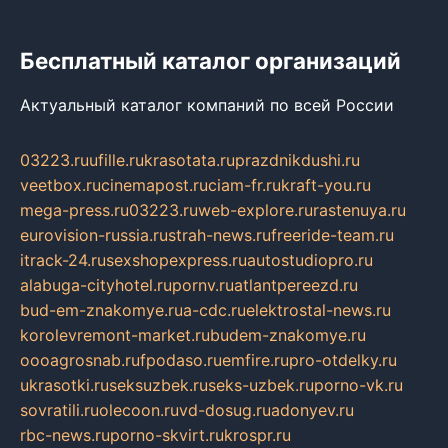
Бесплатный каталог организаций
Актуальный каталог компаний по всей России
03223.ru
ufille.ru
krasotata.ru
prazdnikdushi.ru
veetbox.ru
cinemapost.ru
ciam-fr.ru
kraft-you.ru
mega-press.ru
03223.ru
web-explore.ru
rastenuya.ru
eurovision-russia.ru
strah-news.ru
freeride-team.ru
itrack-24.ru
sexshopexpress.ru
autostudiopro.ru
alabuga-cityhotel.ru
pornv.ru
atlantpereezd.ru
bud-em-znakomye.ru
a-cdc.ru
elektrostal-news.ru
korolevremont-market.ru
budem-znakomye.ru
oooagrosnab.ru
fpodaso.ru
emfire.ru
pro-otdelky.ru
ukrasotki.ru
seksuzbek.ru
seks-uzbek.ru
porno-vk.ru
sovratili.ru
olecoon.ru
vd-dosug.ru
adonyev.ru
rbc-news.ru
porno-skvirt.ru
krospr.ru