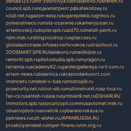
detsad125.ru
mir-zdoroviya.ru
bruslanovo.ru
siterem.ru
council.spb.ru
лодкипатриот.рф
kafekolizey.ru
iclub.net.ru
gazon-easy.ru
sugarepilekb.ru
grinox.ru
pylesostineco.ru
msts-ozarenie.ru
kameryjooan.ru
artemovskij.ru
dopler.spb.ru
aid70.ru
metall-perm.ru
ndm.msk.ru
ratingzooshop.ru
apiaccess.ru
globalautotrade.info
bezverhovskoe.ru
drsschool.ru
ZOOSMART.SPB.RU
dalakony.ru
medikijob.ru
remontt.spb.ru
photostudia.spb.ru
myragon.ru
terramia.ru
academy62.ru
gardengallereya.ru
rti.com.ru
artem-news.ru
biserinca.ru
krasnodarkurort.com
imshowtv.ru
mebel-v-tule.ru
mobtopik.ru
pcsecurity.net.ru
tool-sib.ru
multimetrunit.ru
sp-tour.ru
fan-cs.ru
santeh-russia.ru
symbian9.net.ru
DSHAIR.RU
tmmotors.spb.ru
xjocuricopii.com
musavtomat.msk.ru
obustrojdom.ru
sovetcik.ru
ybaranovskaya.ru
ppknews.ru
cult-alshei.ru
JAPANRUSSIA.RU
proekciyamebel.ru
imper-finans.ru
rim.org.ru