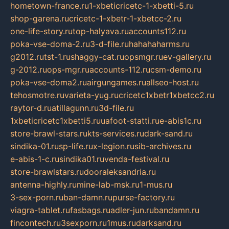
hometown-france.ru
1-xbeticricetc-1-xbetti-5.ru
shop-garena.ru
cricetc-1-xbetr-1-xbetcc-2.ru
one-life-story.ru
top-halyava.ru
accounts112.ru
poka-vse-doma-2.ru
3-d-file.ru
hahahaharms.ru
g2012.ru
tst-1.ru
shaggy-cat.ru
opsmgr.ru
ev-gallery.ru
g-2012.ru
ops-mgr.ru
accounts-112.ru
csm-demo.ru
poka-vse-doma2.ru
airgungames.ru
allseo-host.ru
tehosmotre.ru
varieta-yug.ru
cricetc1xbetr1xbetcc2.ru
raytor-d.ru
atillagunn.ru
3d-file.ru
1xbeticricetc1xbetti5.ru
uafoot-statti.ru
e-abis1c.ru
store-brawl-stars.ru
kts-services.ru
dark-sand.ru
sindika-01.ru
sp-life.ru
x-legion.ru
sib-archives.ru
e-abis-1-c.ru
sindika01.ru
venda-festival.ru
store-brawlstars.ru
dooraleksandria.ru
antenna-highly.ru
mine-lab-msk.ru
1-mus.ru
3-sex-porn.ru
ban-damn.ru
purse-factory.ru
viagra-tablet.ru
fasbags.ru
adler-jun.ru
bandamn.ru
fincontech.ru
3sexporn.ru
1mus.ru
darksand.ru