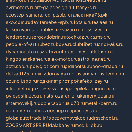
smp-forum.ru
bastion-td.ru
kosmoscreative.ru
avrmotors.ru
art-galadesign.ru
tiffany-c.ru
ecostep-samara.ru
d-p.spb.ru
галактика73.рф
sko.com.ru
davitamebel-spb.ru
fotsis.ru
tesiaes.ru
kokoroyari.spb.ru
blesna-kazan.ru
mossilver.ru
lenderoq.ru
sergeydobrin.ru
tochkazvuka.msk.ru
people-of-art.ru
bezzubova.ru
clubtibet.ru
orior-aks.ru
dynamoauto.ru
szk-favorit.ru
carlines.ru
flatnsk.ru
kingbolenskaner.ru
alex-motor.ru
astroline.net.ru
act1.spb.ru
polyglot.com.ru
gidlipetsk.ru
ooo-driada.ru
detsad125.ru
mir-zdoroviya.ru
bruslanovo.ru
siterem.ru
council.spb.ru
лодкипатриот.рф
kafekolizey.ru
iclub.net.ru
gazon-easy.ru
sugarepilekb.ru
grinox.ru
pylesostineco.ru
msts-ozarenie.ru
kameryjooan.ru
artemovskij.ru
dopler.spb.ru
aid70.ru
metall-perm.ru
ndm.msk.ru
ratingzooshop.ru
apiaccess.ru
globalautotrade.info
bezverhovskoe.ru
drsschool.ru
ZOOSMART.SPB.RU
dalakony.ru
medikijob.ru