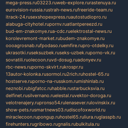
mega-press.ru
03223.ru
web-explore.ru
rastenuya.ru
eurovision-russia.ru
strah-news.ru
freeride-team.ru
itrack-24.ru
sexshopexpress.ru
autostudiopro.ru
alabuga-cityhotel.ru
pornv.ru
atlantpereezd.ru
bud-em-znakomye.ru
a-cdc.ru
elektrostal-news.ru
korolevremont-market.ru
budem-znakomye.ru
oooagrosnab.ru
fpodaso.ru
emfire.ru
pro-otdelky.ru
ukrasotki.ru
seksuzbek.ru
seks-uzbek.ru
porno-vk.ru
sovratili.ru
olecoon.ru
vd-dosug.ru
adonyev.ru
rbc-news.ru
porno-skvirt.ru
krospr.ru
13autor-kolonka.ru
sormol.ru
2rich.ru
hostel-65.ru
hostserve.ru
porno-na-russkom.ru
mishinlab.ru
neznobi.ru
bigfatcc.ru
habble.ru
starbucksvia.ru
delfinet.ru
silvernano.ru
elestal.ru
vektor-doroga.ru
velotrenajery.ru
pronso54.ru
lenasever.ru
lovinskix.ru
show-pets.ru
smartnews03.ru
discofoxworld.ru
miraclecoon.ru
pongup.ru
hostel65.ru
liura.ru
glasspb.ru
firehunters.ru
gribowo.ru
gnalis.ru
bulkitula.ru