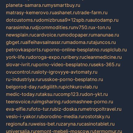
planeta-samara.ru
mysmartbuy.ru
matrasy-kemerovo.ru
ashanet.ru
trade-farm.ru
dotcustoms.ru
domizbrusa9x12spb.ru
autodamp.ru
narasimha.ru
djcommodities.ru
nv750.ru
x-ton.ru
newsplain.ru
cardvoice.ru
modopaper.ru
manunae.ru
gbget.ru
alfeihavsalnassr.ru
madoma.ru
tajuncos.ru
petrovkasports.ru
porno-online-besplatno.ru
splclub.ru
york-life.ru
doroga-expo.ru
ribery.ru
cleanmedicine.ru
slovar-ivrit.ru
porno-video-besplatno.ru
seks-365.ru
ovucontrol.ru
sloty-igrovyye-avtomaty.ru
ru-industriya.ru
russkoe-porno-besplatno.ru
belgorod-day.ru
digilith.ru
pichkurovlab.ru
medic-today.ru
taksu.ru
comp123.ru
don-ykt.ru
teensvoice.ru
imgsharing.ru
domashnee-porno.ru
eva-elfie.ru
foto-tur.ru
biz-doska.ru
metropoltravel.ru
veslo-i-yakor.ru
borodino-media.ru
rostotsky.ru
regionufa.ru
weiss-bet.ru
zaryna.ru
casinotablet.ru
universalia.ru
remont-mebeli-moscow.ru
termomur.ru