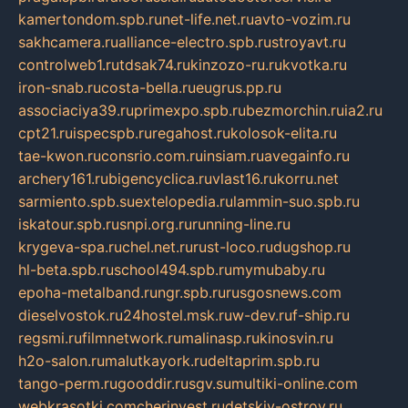
kamertondom.spb.ru
net-life.net.ru
avto-vozim.ru
sakhcamera.ru
alliance-electro.spb.ru
stroyavt.ru
controlweb1.ru
tdsak74.ru
kinzozo-ru.ru
kvotka.ru
iron-snab.ru
costa-bella.ru
eugrus.pp.ru
associaciya39.ru
primexpo.spb.ru
bezmorchin.ru
ia2.ru
cpt21.ru
ispecspb.ru
regahost.ru
kolosok-elita.ru
tae-kwon.ru
consrio.com.ru
insiam.ru
avegainfo.ru
archery161.ru
bigencyclica.ru
vlast16.ru
korru.net
sarmiento.spb.su
extelopedia.ru
lammin-suo.spb.ru
iskatour.spb.ru
snpi.org.ru
running-line.ru
krygeva-spa.ru
chel.net.ru
rust-loco.ru
dugshop.ru
hl-beta.spb.ru
school494.spb.ru
mymubaby.ru
epoha-metalband.ru
ngr.spb.ru
rusgosnews.com
dieselvostok.ru
24hostel.msk.ru
w-dev.ru
f-ship.ru
regsmi.ru
filmnetwork.ru
malinasp.ru
kinosvin.ru
h2o-salon.ru
malutkayork.ru
deltaprim.spb.ru
tango-perm.ru
gooddir.ru
sgv.su
multiki-online.com
webkrasotki.com
cherinvest.ru
detskiy-ostrov.ru