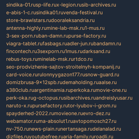
sindika-01.ru
sp-life.ru
x-legion.ru
sib-archives.ru
e-abis-1-c.ru
sindika01.ru
venda-festival.ru
store-brawlstars.ru
dooraleksandria.ru
antenna-highly.ru
mine-lab-msk.ru
1-mus.ru
3-sex-porn.ru
ban-damn.ru
purse-factory.ru
viagra-tablet.ru
fasbags.ru
adler-jun.ru
bandamn.ru
fincontech.ru
3sexporn.ru
1mus.ru
darksand.ru
rebus-toys.ru
minelab-msk.ru
rtdco.ru
seo-prodvizhenie-sajtov-stroitelnyh-kompanij.ru
card-voice.ru
rulonnyygazon177.ru
snow-guard.ru
domizbrusa-9x12spb.ru
demaholding.ru
aalse.ru
a380club.ru
argentinamia.ru
perkoka.ru
movie-one.ru
perk-oka.ru
g-octopus.ru
sibarchives.ru
andreislyusar.ru
naruto-x.ru
pursefactory.ru
tor-lyubov-i-grom.ru
spayderhed-2022.ru
movieone.ru
evro-dez.ru
webamator.ru
ma-absolut1.ru
avtopomosch27.ru
nv-750.ru
news-plain.ru
nertansaga.ru
delanalad.ru
dizfiles.ru
youtubefree.ru
aria-family.ru
roadli.ru