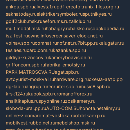
ankou.spb.ru
alvesta1.ru
pdf-creator.ru
nix-files.org.ru
sakhatoday.ru
elektrikersymboler.ru
sputnikyes.ru
golf2club.msk.ru
aeforums.ru
zallclub.ru
multimodal.msk.ru
habaigry.ru
haikko.ru
sobakopedia.ru
isz-fest.ru
ewnc.info
screensaver-clock.net.ru
volnav.spb.ru
comnat.ru
npf.net.ru
7bit.pp.ru
kalugatur.ru
tesiaes.ru
card.com.ru
kazanka.spb.ru
gildiya-kuznecov.ru
kameryboavision.ru
griffoncom.spb.ru
fabrika-emotsiy.ru
PARK-MATROSOVA.RU
agat.spb.ru
avtoyurist-moskva1.ru
hardware.org.ru
схема-авто.рф
dg-lab.ru
angrup.ru
recruiter.spb.ru
music8.spb.ru
krsk124.ru
kubok.spb.ru
romanofforex.ru
analitikaplus.ru
spyonline.ru
zosikamery.ru
sloboda-ural.pp.ru
AUTO-COM.SU
hohota.net
alimy.ru
online-z.com
aromat-vostoka.ru
otdelkaexp.ru
mobilvest.ru
bbd.net.ru
mebelshop.msk.ru