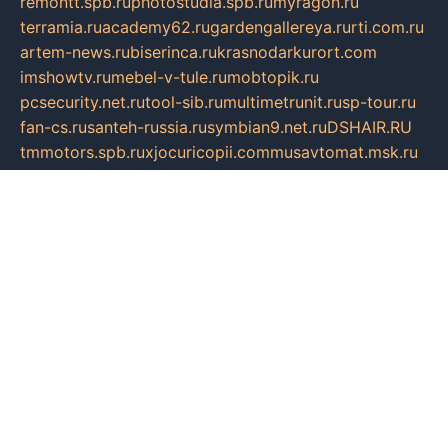
remontt.spb.ru
photostudia.spb.ru
myragon.ru
terramia.ru
academy62.ru
gardengallereya.ru
rti.com.ru
artem-news.ru
biserinca.ru
krasnodarkurort.com
imshowtv.ru
mebel-v-tule.ru
mobtopik.ru
pcsecurity.net.ru
tool-sib.ru
multimetrunit.ru
sp-tour.ru
fan-cs.ru
santeh-russia.ru
symbian9.net.ru
DSHAIR.RU
tmmotors.spb.ru
xjocuricopii.com
musavtomat.msk.ru
obustrojdom.ru
sovetcik.ru
ybaranovskaya.ru
ppknews.ru
cult-alshei.ru
JAPANRUSSIA.RU
proekciyamebel.ru
imper-finans.ru
rim.org.ru
glamourai.ru
brassminus.ru
zabor-pro.ru
ftn.pp.ru
dorogoe58.ru
laimengpacker.ru
kuzova-zapchasti.ru
sageerp.ru
taxodrom.ru
dsrazvitie.ru
hardcity.net.ru
ratinghomegames.ru
topservice25.ru
gubernyan.ru
gtglasslined.ru
ii4.ru
tssport.spb.ru
andorra24.com
blackwallstreet.ru
oboimos.ru
optim-doors.com.ru
ikuch.ru
nycr.org.ru
npa21.ru
vremya-ch.spb.ru
desert000.ru
ivtorgi.ru
ifiori.ru
catalog-statei.ru