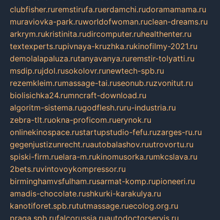
clubfisher.ru
remstirufa.ru
erdamchi.ru
doramamama.ru
muraviovka-park.ru
worldofwoman.ru
clean-dreams.ru
arkrym.ru
kristinita.ru
dircomputer.ru
healthenter.ru
textexperts.ru
pivnaya-kruzhka.ru
kinofilmy-2021.ru
demolalapaluza.ru
tanyavanya.ru
remstir-tolyatti.ru
msdip.ru
jdol.ru
sokolovr.ru
newtech-spb.ru
rezemkleim.ru
massage-tai.ru
seonub.ru
zvonitut.ru
biolisichka24.ru
mncraft-download.ru
algoritm-sistema.ru
godflesh.ru
ru-industria.ru
zebra-tlt.ru
okna-proficom.ru
erynok.ru
onlinekinospace.ru
startupstudio-fefu.ru
zarges-ru.ru
gegenjustizunrecht.ru
autobalashov.ru
utrovortu.ru
spiski-firm.ru
elara-m.ru
kinomusorka.ru
mkcslava.ru
2bets.ru
vintovoykompressor.ru
birminghamvsfulham.ru
sarmat-komp.ru
pioneeri.ru
amadis-chocolate.ru
shkurki-karakulya.ru
kanotiforet.spb.ru
tutmassage.ru
ecolog.org.ru
praga.spb.ru
falcorussia.ru
autodoctorservis.ru