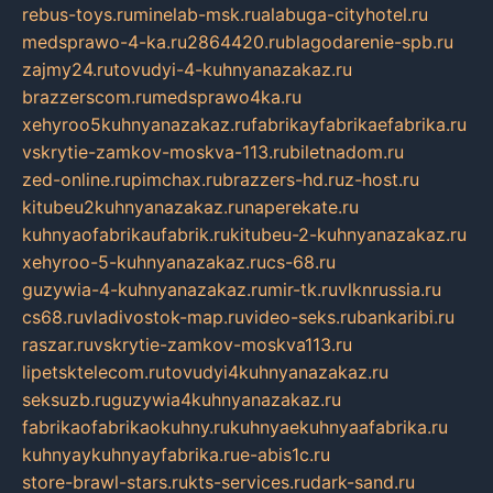
rebus-toys.ru
minelab-msk.ru
alabuga-cityhotel.ru
medsprawo-4-ka.ru
2864420.ru
blagodarenie-spb.ru
zajmy24.ru
tovudyi-4-kuhnyanazakaz.ru
brazzerscom.ru
medsprawo4ka.ru
xehyroo5kuhnyanazakaz.ru
fabrikayfabrikaefabrika.ru
vskrytie-zamkov-moskva-113.ru
biletnadom.ru
zed-online.ru
pimchax.ru
brazzers-hd.ru
z-host.ru
kitubeu2kuhnyanazakaz.ru
naperekate.ru
kuhnyaofabrikaufabrik.ru
kitubeu-2-kuhnyanazakaz.ru
xehyroo-5-kuhnyanazakaz.ru
cs-68.ru
guzywia-4-kuhnyanazakaz.ru
mir-tk.ru
vlknrussia.ru
cs68.ru
vladivostok-map.ru
video-seks.ru
bankaribi.ru
raszar.ru
vskrytie-zamkov-moskva113.ru
lipetsktelecom.ru
tovudyi4kuhnyanazakaz.ru
seksuzb.ru
guzywia4kuhnyanazakaz.ru
fabrikaofabrikaokuhny.ru
kuhnyaekuhnyaafabrika.ru
kuhnyaykuhnyayfabrika.ru
e-abis1c.ru
store-brawl-stars.ru
kts-services.ru
dark-sand.ru