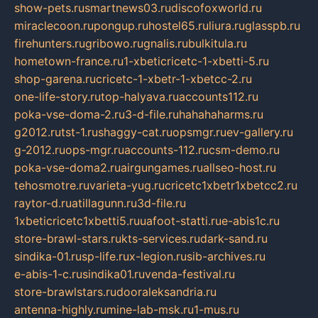
show-pets.ru
smartnews03.ru
discofoxworld.ru
miraclecoon.ru
pongup.ru
hostel65.ru
liura.ru
glasspb.ru
firehunters.ru
gribowo.ru
gnalis.ru
bulkitula.ru
hometown-france.ru
1-xbeticricetc-1-xbetti-5.ru
shop-garena.ru
cricetc-1-xbetr-1-xbetcc-2.ru
one-life-story.ru
top-halyava.ru
accounts112.ru
poka-vse-doma-2.ru
3-d-file.ru
hahahaharms.ru
g2012.ru
tst-1.ru
shaggy-cat.ru
opsmgr.ru
ev-gallery.ru
g-2012.ru
ops-mgr.ru
accounts-112.ru
csm-demo.ru
poka-vse-doma2.ru
airgungames.ru
allseo-host.ru
tehosmotre.ru
varieta-yug.ru
cricetc1xbetr1xbetcc2.ru
raytor-d.ru
atillagunn.ru
3d-file.ru
1xbeticricetc1xbetti5.ru
uafoot-statti.ru
e-abis1c.ru
store-brawl-stars.ru
kts-services.ru
dark-sand.ru
sindika-01.ru
sp-life.ru
x-legion.ru
sib-archives.ru
e-abis-1-c.ru
sindika01.ru
venda-festival.ru
store-brawlstars.ru
dooraleksandria.ru
antenna-highly.ru
mine-lab-msk.ru
1-mus.ru