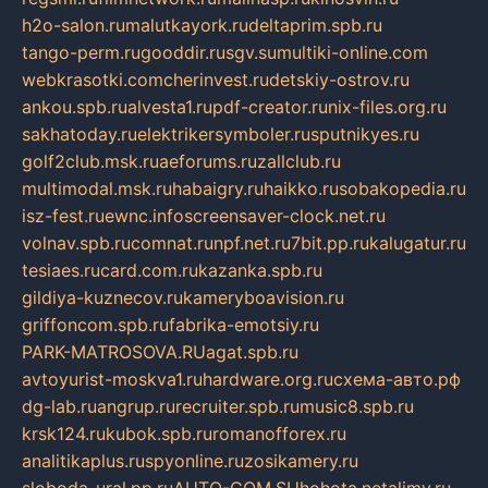
h2o-salon.ru
malutkayork.ru
deltaprim.spb.ru
tango-perm.ru
gooddir.ru
sgv.su
multiki-online.com
webkrasotki.com
cherinvest.ru
detskiy-ostrov.ru
ankou.spb.ru
alvesta1.ru
pdf-creator.ru
nix-files.org.ru
sakhatoday.ru
elektrikersymboler.ru
sputnikyes.ru
golf2club.msk.ru
aeforums.ru
zallclub.ru
multimodal.msk.ru
habaigry.ru
haikko.ru
sobakopedia.ru
isz-fest.ru
ewnc.info
screensaver-clock.net.ru
volnav.spb.ru
comnat.ru
npf.net.ru
7bit.pp.ru
kalugatur.ru
tesiaes.ru
card.com.ru
kazanka.spb.ru
gildiya-kuznecov.ru
kameryboavision.ru
griffoncom.spb.ru
fabrika-emotsiy.ru
PARK-MATROSOVA.RU
agat.spb.ru
avtoyurist-moskva1.ru
hardware.org.ru
схема-авто.рф
dg-lab.ru
angrup.ru
recruiter.spb.ru
music8.spb.ru
krsk124.ru
kubok.spb.ru
romanofforex.ru
analitikaplus.ru
spyonline.ru
zosikamery.ru
sloboda-ural.pp.ru
AUTO-COM.SU
hohota.net
alimy.ru