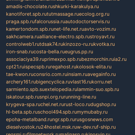
amadis-chocolate.ru
shkurki-karakulya.ru
kanotiforet.spb.ru
tutmassage.ru
ecolog.org.ru
praga.spb.ru
falcorussia.ru
autodoctorservis.ru
kamertondom.spb.ru
net-life.net.ru
avto-vozim.ru
sakhcamera.ru
alliance-electro.spb.ru
stroyavt.ru
controlweb1.ru
tdsak74.ru
kinzozo-ru.ru
kvotka.ru
iron-snab.ru
costa-bella.ru
eugrus.pp.ru
associaciya39.ru
primexpo.spb.ru
bezmorchin.ru
ia2.ru
cpt21.ru
ispecspb.ru
regahost.ru
kolosok-elita.ru
tae-kwon.ru
consrio.com.ru
insiam.ru
avegainfo.ru
archery161.ru
bigencyclica.ru
vlast16.ru
korru.net
sarmiento.spb.su
extelopedia.ru
lammin-suo.spb.ru
iskatour.spb.ru
snpi.org.ru
running-line.ru
krygeva-spa.ru
chel.net.ru
rust-loco.ru
dugshop.ru
hl-beta.spb.ru
school494.spb.ru
mymubaby.ru
epoha-metalband.ru
ngr.spb.ru
rusgosnews.com
dieselvostok.ru
24hostel.msk.ru
w-dev.ru
f-ship.ru
regsmi.ru
filmnetwork.ru
malinasp.ru
kinosvin.ru