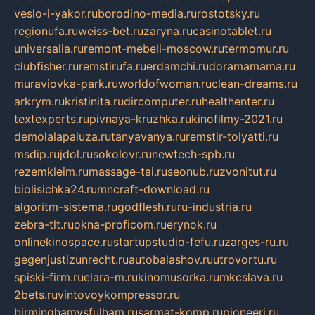
veslo-i-yakor.ru
borodino-media.ru
rostotsky.ru
regionufa.ru
weiss-bet.ru
zaryna.ru
casinotablet.ru
universalia.ru
remont-mebeli-moscow.ru
termomur.ru
clubfisher.ru
remstirufa.ru
erdamchi.ru
doramamama.ru
muraviovka-park.ru
worldofwoman.ru
clean-dreams.ru
arkrym.ru
kristinita.ru
dircomputer.ru
healthenter.ru
textexperts.ru
pivnaya-kruzhka.ru
kinofilmy-2021.ru
demolalapaluza.ru
tanyavanya.ru
remstir-tolyatti.ru
msdip.ru
jdol.ru
sokolovr.ru
newtech-spb.ru
rezemkleim.ru
massage-tai.ru
seonub.ru
zvonitut.ru
biolisichka24.ru
mncraft-download.ru
algoritm-sistema.ru
godflesh.ru
ru-industria.ru
zebra-tlt.ru
okna-proficom.ru
erynok.ru
onlinekinospace.ru
startupstudio-fefu.ru
zarges-ru.ru
gegenjustizunrecht.ru
autobalashov.ru
utrovortu.ru
spiski-firm.ru
elara-m.ru
kinomusorka.ru
mkcslava.ru
2bets.ru
vintovoykompressor.ru
birminghamvsfulham.ru
sarmat-komp.ru
pioneeri.ru