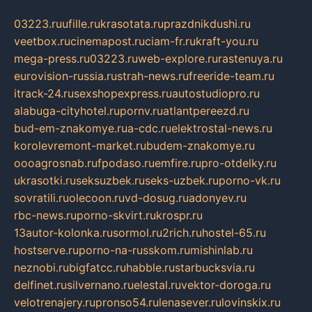
03223.ru
ufille.ru
krasotata.ru
prazdnikdushi.ru
veetbox.ru
cinemapost.ru
ciam-fr.ru
kraft-you.ru
mega-press.ru
03223.ru
web-explore.ru
rastenuya.ru
eurovision-russia.ru
strah-news.ru
freeride-team.ru
itrack-24.ru
sexshopexpress.ru
autostudiopro.ru
alabuga-cityhotel.ru
pornv.ru
atlantpereezd.ru
bud-em-znakomye.ru
a-cdc.ru
elektrostal-news.ru
korolevremont-market.ru
budem-znakomye.ru
oooagrosnab.ru
fpodaso.ru
emfire.ru
pro-otdelky.ru
ukrasotki.ru
seksuzbek.ru
seks-uzbek.ru
porno-vk.ru
sovratili.ru
olecoon.ru
vd-dosug.ru
adonyev.ru
rbc-news.ru
porno-skvirt.ru
krospr.ru
13autor-kolonka.ru
sormol.ru
2rich.ru
hostel-65.ru
hostserve.ru
porno-na-russkom.ru
mishinlab.ru
neznobi.ru
bigfatcc.ru
habble.ru
starbucksvia.ru
delfinet.ru
silvernano.ru
elestal.ru
vektor-doroga.ru
velotrenajery.ru
pronso54.ru
lenasever.ru
lovinskix.ru