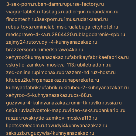
3-sex-porn.ru
ban-damn.ru
purse-factory.ru
viagra-tablet.ru
fasbags.ru
adler-jun.ru
bandamn.ru
fincontech.ru
3sexporn.ru
1mus.ru
darksand.ru
rebus-toys.ru
minelab-msk.ru
alabuga-cityhotel.ru
medsprawo-4-ka.ru
2864420.ru
blagodarenie-spb.ru
zajmy24.ru
tovudyi-4-kuhnyanazakaz.ru
brazzerscom.ru
medsprawo4ka.ru
xehyroo5kuhnyanazakaz.ru
fabrikayfabrikaefabrika.ru
vskrytie-zamkov-moskva-113.ru
biletnadom.ru
zed-online.ru
pimchax.ru
brazzers-hd.ru
z-host.ru
kitubeu2kuhnyanazakaz.ru
naperekate.ru
kuhnyaofabrikaufabrik.ru
kitubeu-2-kuhnyanazakaz.ru
xehyroo-5-kuhnyanazakaz.ru
cs-68.ru
guzywia-4-kuhnyanazakaz.ru
mir-tk.ru
vlknrussia.ru
cs68.ru
vladivostok-map.ru
video-seks.ru
bankaribi.ru
raszar.ru
vskrytie-zamkov-moskva113.ru
lipetsktelecom.ru
tovudyi4kuhnyanazakaz.ru
seksuzb.ru
guzywia4kuhnyanazakaz.ru