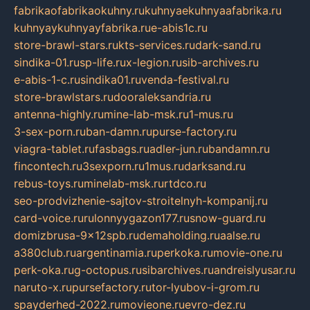
fabrikaofabrikaokuhny.ru
kuhnyaekuhnyaafabrika.ru
kuhnyaykuhnyayfabrika.ru
e-abis1c.ru
store-brawl-stars.ru
kts-services.ru
dark-sand.ru
sindika-01.ru
sp-life.ru
x-legion.ru
sib-archives.ru
e-abis-1-c.ru
sindika01.ru
venda-festival.ru
store-brawlstars.ru
dooraleksandria.ru
antenna-highly.ru
mine-lab-msk.ru
1-mus.ru
3-sex-porn.ru
ban-damn.ru
purse-factory.ru
viagra-tablet.ru
fasbags.ru
adler-jun.ru
bandamn.ru
fincontech.ru
3sexporn.ru
1mus.ru
darksand.ru
rebus-toys.ru
minelab-msk.ru
rtdco.ru
seo-prodvizhenie-sajtov-stroitelnyh-kompanij.ru
card-voice.ru
rulonnyygazon177.ru
snow-guard.ru
domizbrusa-9x12spb.ru
demaholding.ru
aalse.ru
a380club.ru
argentinamia.ru
perkoka.ru
movie-one.ru
perk-oka.ru
g-octopus.ru
sibarchives.ru
andreislyusar.ru
naruto-x.ru
pursefactory.ru
tor-lyubov-i-grom.ru
spayderhed-2022.ru
movieone.ru
evro-dez.ru