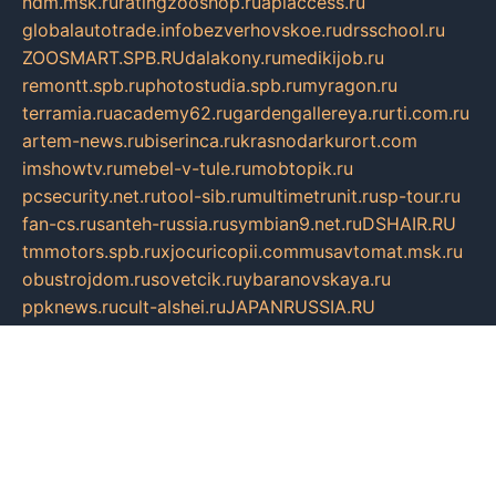
ndm.msk.ru
ratingzooshop.ru
apiaccess.ru
globalautotrade.info
bezverhovskoe.ru
drsschool.ru
ZOOSMART.SPB.RU
dalakony.ru
medikijob.ru
remontt.spb.ru
photostudia.spb.ru
myragon.ru
terramia.ru
academy62.ru
gardengallereya.ru
rti.com.ru
artem-news.ru
biserinca.ru
krasnodarkurort.com
imshowtv.ru
mebel-v-tule.ru
mobtopik.ru
pcsecurity.net.ru
tool-sib.ru
multimetrunit.ru
sp-tour.ru
fan-cs.ru
santeh-russia.ru
symbian9.net.ru
DSHAIR.RU
tmmotors.spb.ru
xjocuricopii.com
musavtomat.msk.ru
obustrojdom.ru
sovetcik.ru
ybaranovskaya.ru
ppknews.ru
cult-alshei.ru
JAPANRUSSIA.RU
proekciyamebel.ru
imper-finans.ru
rim.org.ru
glamourai.ru
brassminus.ru
zabor-pro.ru
ftn.pp.ru
dorogoe58.ru
laimengpacker.ru
kuzova-zapchasti.ru
sageerp.ru
taxodrom.ru
dsrazvitie.ru
hardcity.net.ru
ratinghomegames.ru
topservice25.ru
gubernyan.ru
gtglasslined.ru
ii4.ru
tssport.spb.ru
andorra24.com