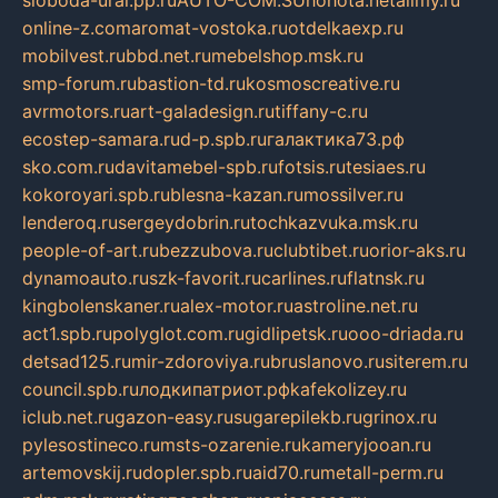
online-z.com
aromat-vostoka.ru
otdelkaexp.ru
mobilvest.ru
bbd.net.ru
mebelshop.msk.ru
smp-forum.ru
bastion-td.ru
kosmoscreative.ru
avrmotors.ru
art-galadesign.ru
tiffany-c.ru
ecostep-samara.ru
d-p.spb.ru
галактика73.рф
sko.com.ru
davitamebel-spb.ru
fotsis.ru
tesiaes.ru
kokoroyari.spb.ru
blesna-kazan.ru
mossilver.ru
lenderoq.ru
sergeydobrin.ru
tochkazvuka.msk.ru
people-of-art.ru
bezzubova.ru
clubtibet.ru
orior-aks.ru
dynamoauto.ru
szk-favorit.ru
carlines.ru
flatnsk.ru
kingbolenskaner.ru
alex-motor.ru
astroline.net.ru
act1.spb.ru
polyglot.com.ru
gidlipetsk.ru
ooo-driada.ru
detsad125.ru
mir-zdoroviya.ru
bruslanovo.ru
siterem.ru
council.spb.ru
лодкипатриот.рф
kafekolizey.ru
iclub.net.ru
gazon-easy.ru
sugarepilekb.ru
grinox.ru
pylesostineco.ru
msts-ozarenie.ru
kameryjooan.ru
artemovskij.ru
dopler.spb.ru
aid70.ru
metall-perm.ru