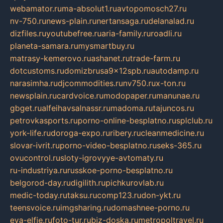
webamator.ru
ma-absolut1.ru
avtopomosch27.ru
nv-750.ru
news-plain.ru
nertansaga.ru
delanalad.ru
dizfiles.ru
youtubefree.ru
aria-family.ru
roadli.ru
planeta-samara.ru
mysmartbuy.ru
matrasy-kemerovo.ru
ashanet.ru
trade-farm.ru
dotcustoms.ru
domizbrusa9x12spb.ru
autodamp.ru
narasimha.ru
djcommodities.ru
nv750.ru
x-ton.ru
newsplain.ru
cardvoice.ru
modopaper.ru
manunae.ru
gbget.ru
alfeihavsalnassr.ru
madoma.ru
tajuncos.ru
petrovkasports.ru
porno-online-besplatno.ru
splclub.ru
york-life.ru
doroga-expo.ru
ribery.ru
cleanmedicine.ru
slovar-ivrit.ru
porno-video-besplatno.ru
seks-365.ru
ovucontrol.ru
sloty-igrovyye-avtomaty.ru
ru-industriya.ru
russkoe-porno-besplatno.ru
belgorod-day.ru
digilith.ru
pichkurovlab.ru
medic-today.ru
taksu.ru
comp123.ru
don-ykt.ru
teensvoice.ru
imgsharing.ru
domashnee-porno.ru
eva-elfie.ru
foto-tur.ru
biz-doska.ru
metropoltravel.ru