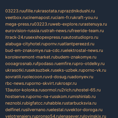
03223.ru
ufille.ru
krasotata.ru
prazdnikdushi.ru
veetbox.ru
cinemapost.ru
ciam-fr.ru
kraft-you.ru
mega-press.ru
03223.ru
web-explore.ru
rastenuya.ru
eurovision-russia.ru
strah-news.ru
freeride-team.ru
itrack-24.ru
sexshopexpress.ru
autostudiopro.ru
alabuga-cityhotel.ru
pornv.ru
atlantpereezd.ru
bud-em-znakomye.ru
a-cdc.ru
elektrostal-news.ru
korolevremont-market.ru
budem-znakomye.ru
oooagrosnab.ru
fpodaso.ru
emfire.ru
pro-otdelky.ru
ukrasotki.ru
seksuzbek.ru
seks-uzbek.ru
porno-vk.ru
sovratili.ru
olecoon.ru
vd-dosug.ru
adonyev.ru
rbc-news.ru
porno-skvirt.ru
krospr.ru
13autor-kolonka.ru
sormol.ru
2rich.ru
hostel-65.ru
hostserve.ru
porno-na-russkom.ru
mishinlab.ru
neznobi.ru
bigfatcc.ru
habble.ru
starbucksvia.ru
delfinet.ru
silvernano.ru
elestal.ru
vektor-doroga.ru
velotrenajery.ru
pronso54.ru
lenasever.ru
lovinskix.ru