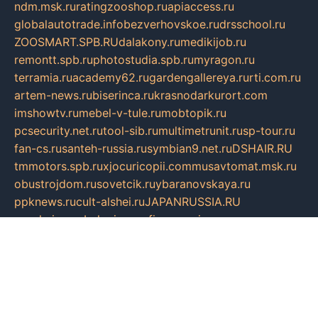
ndm.msk.ru
ratingzooshop.ru
apiaccess.ru
globalautotrade.info
bezverhovskoe.ru
drsschool.ru
ZOOSMART.SPB.RU
dalakony.ru
medikijob.ru
remontt.spb.ru
photostudia.spb.ru
myragon.ru
terramia.ru
academy62.ru
gardengallereya.ru
rti.com.ru
artem-news.ru
biserinca.ru
krasnodarkurort.com
imshowtv.ru
mebel-v-tule.ru
mobtopik.ru
pcsecurity.net.ru
tool-sib.ru
multimetrunit.ru
sp-tour.ru
fan-cs.ru
santeh-russia.ru
symbian9.net.ru
DSHAIR.RU
tmmotors.spb.ru
xjocuricopii.com
musavtomat.msk.ru
obustrojdom.ru
sovetcik.ru
ybaranovskaya.ru
ppknews.ru
cult-alshei.ru
JAPANRUSSIA.RU
proekciyamebel.ru
imper-finans.ru
rim.org.ru
glamourai.ru
brassminus.ru
zabor-pro.ru
ftn.pp.ru
dorogoe58.ru
laimengpacker.ru
kuzova-zapchasti.ru
sageerp.ru
taxodrom.ru
dsrazvitie.ru
hardcity.net.ru
ratinghomegames.ru
topservice25.ru
gubernyan.ru
gtglasslined.ru
ii4.ru
tssport.spb.ru
andorra24.com