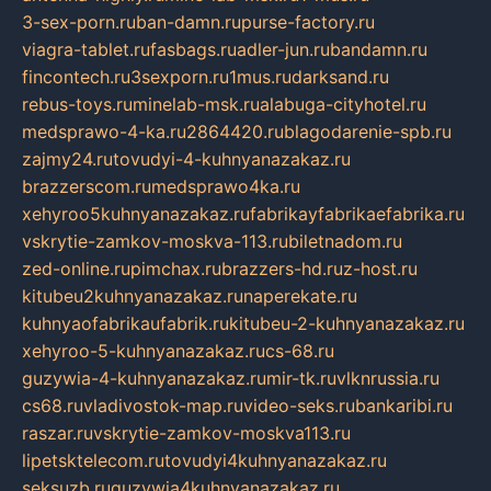
3-sex-porn.ru
ban-damn.ru
purse-factory.ru
viagra-tablet.ru
fasbags.ru
adler-jun.ru
bandamn.ru
fincontech.ru
3sexporn.ru
1mus.ru
darksand.ru
rebus-toys.ru
minelab-msk.ru
alabuga-cityhotel.ru
medsprawo-4-ka.ru
2864420.ru
blagodarenie-spb.ru
zajmy24.ru
tovudyi-4-kuhnyanazakaz.ru
brazzerscom.ru
medsprawo4ka.ru
xehyroo5kuhnyanazakaz.ru
fabrikayfabrikaefabrika.ru
vskrytie-zamkov-moskva-113.ru
biletnadom.ru
zed-online.ru
pimchax.ru
brazzers-hd.ru
z-host.ru
kitubeu2kuhnyanazakaz.ru
naperekate.ru
kuhnyaofabrikaufabrik.ru
kitubeu-2-kuhnyanazakaz.ru
xehyroo-5-kuhnyanazakaz.ru
cs-68.ru
guzywia-4-kuhnyanazakaz.ru
mir-tk.ru
vlknrussia.ru
cs68.ru
vladivostok-map.ru
video-seks.ru
bankaribi.ru
raszar.ru
vskrytie-zamkov-moskva113.ru
lipetsktelecom.ru
tovudyi4kuhnyanazakaz.ru
seksuzb.ru
guzywia4kuhnyanazakaz.ru