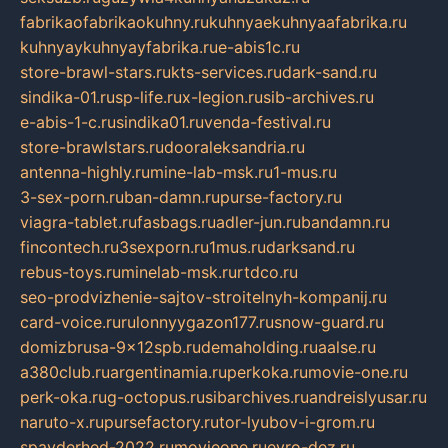
fabrikaofabrikaokuhny.ru
kuhnyaekuhnyaafabrika.ru
kuhnyaykuhnyayfabrika.ru
e-abis1c.ru
store-brawl-stars.ru
kts-services.ru
dark-sand.ru
sindika-01.ru
sp-life.ru
x-legion.ru
sib-archives.ru
e-abis-1-c.ru
sindika01.ru
venda-festival.ru
store-brawlstars.ru
dooraleksandria.ru
antenna-highly.ru
mine-lab-msk.ru
1-mus.ru
3-sex-porn.ru
ban-damn.ru
purse-factory.ru
viagra-tablet.ru
fasbags.ru
adler-jun.ru
bandamn.ru
fincontech.ru
3sexporn.ru
1mus.ru
darksand.ru
rebus-toys.ru
minelab-msk.ru
rtdco.ru
seo-prodvizhenie-sajtov-stroitelnyh-kompanij.ru
card-voice.ru
rulonnyygazon177.ru
snow-guard.ru
domizbrusa-9x12spb.ru
demaholding.ru
aalse.ru
a380club.ru
argentinamia.ru
perkoka.ru
movie-one.ru
perk-oka.ru
g-octopus.ru
sibarchives.ru
andreislyusar.ru
naruto-x.ru
pursefactory.ru
tor-lyubov-i-grom.ru
spayderhed-2022.ru
movieone.ru
evro-dez.ru