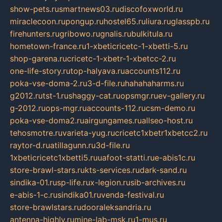
show-pets.ru
smartnews03.ru
discofoxworld.ru
miraclecoon.ru
pongup.ru
hostel65.ru
liura.ru
glasspb.ru
firehunters.ru
gribowo.ru
gnalis.ru
bulkitula.ru
hometown-france.ru
1-xbeticricetc-1-xbetti-5.ru
shop-garena.ru
cricetc-1-xbetr-1-xbetcc-2.ru
one-life-story.ru
top-halyava.ru
accounts112.ru
poka-vse-doma-2.ru
3-d-file.ru
hahahaharms.ru
g2012.ru
tst-1.ru
shaggy-cat.ru
opsmgr.ru
ev-gallery.ru
g-2012.ru
ops-mgr.ru
accounts-112.ru
csm-demo.ru
poka-vse-doma2.ru
airgungames.ru
allseo-host.ru
tehosmotre.ru
varieta-yug.ru
cricetc1xbetr1xbetcc2.ru
raytor-d.ru
atillagunn.ru
3d-file.ru
1xbeticricetc1xbetti5.ru
uafoot-statti.ru
e-abis1c.ru
store-brawl-stars.ru
kts-services.ru
dark-sand.ru
sindika-01.ru
sp-life.ru
x-legion.ru
sib-archives.ru
e-abis-1-c.ru
sindika01.ru
venda-festival.ru
store-brawlstars.ru
dooraleksandria.ru
antenna-highly.ru
mine-lab-msk.ru
1-mus.ru