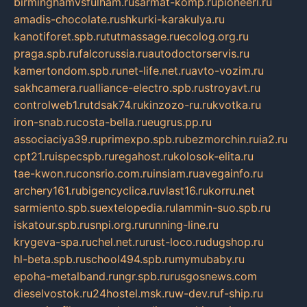
birminghamvsfulham.ru
sarmat-komp.ru
pioneeri.ru
amadis-chocolate.ru
shkurki-karakulya.ru
kanotiforet.spb.ru
tutmassage.ru
ecolog.org.ru
praga.spb.ru
falcorussia.ru
autodoctorservis.ru
kamertondom.spb.ru
net-life.net.ru
avto-vozim.ru
sakhcamera.ru
alliance-electro.spb.ru
stroyavt.ru
controlweb1.ru
tdsak74.ru
kinzozo-ru.ru
kvotka.ru
iron-snab.ru
costa-bella.ru
eugrus.pp.ru
associaciya39.ru
primexpo.spb.ru
bezmorchin.ru
ia2.ru
cpt21.ru
ispecspb.ru
regahost.ru
kolosok-elita.ru
tae-kwon.ru
consrio.com.ru
insiam.ru
avegainfo.ru
archery161.ru
bigencyclica.ru
vlast16.ru
korru.net
sarmiento.spb.su
extelopedia.ru
lammin-suo.spb.ru
iskatour.spb.ru
snpi.org.ru
running-line.ru
krygeva-spa.ru
chel.net.ru
rust-loco.ru
dugshop.ru
hl-beta.spb.ru
school494.spb.ru
mymubaby.ru
epoha-metalband.ru
ngr.spb.ru
rusgosnews.com
dieselvostok.ru
24hostel.msk.ru
w-dev.ru
f-ship.ru