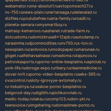
webamator.ru
ma-absolut1.ru
avtopomosch27.ru
nv-750.ru
news-plain.ru
nertansaga.ru
delanalad.ru
dizfiles.ru
youtubefree.ru
aria-family.ru
roadli.ru
planeta-samara.ru
mysmartbuy.ru
matrasy-kemerovo.ru
ashanet.ru
trade-farm.ru
dotcustoms.ru
domizbrusa9x12spb.ru
autodamp.ru
narasimha.ru
djcommodities.ru
nv750.ru
x-ton.ru
newsplain.ru
cardvoice.ru
modopaper.ru
manunae.ru
gbget.ru
alfeihavsalnassr.ru
madoma.ru
tajuncos.ru
petrovkasports.ru
porno-online-besplatno.ru
splclub.ru
york-life.ru
doroga-expo.ru
ribery.ru
cleanmedicine.ru
slovar-ivrit.ru
porno-video-besplatno.ru
seks-365.ru
ovucontrol.ru
sloty-igrovyye-avtomaty.ru
ru-industriya.ru
russkoe-porno-besplatno.ru
belgorod-day.ru
digilith.ru
pichkurovlab.ru
medic-today.ru
taksu.ru
comp123.ru
don-ykt.ru
teensvoice.ru
imgsharing.ru
domashnee-porno.ru