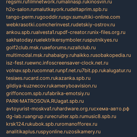
regsmi.ru
filmnetwork.ru
malinasp.ru
kinosvin.ru
h2o-salon.ru
malutkayork.ru
deltaprim.spb.ru
tango-perm.ru
gooddir.ru
sgv.su
multiki-online.com
webkrasotki.com
cherinvest.ru
detskiy-ostrov.ru
ankou.spb.ru
alvesta1.ru
pdf-creator.ru
nix-files.org.ru
sakhatoday.ru
elektrikersymboler.ru
sputnikyes.ru
golf2club.msk.ru
aeforums.ru
zallclub.ru
multimodal.msk.ru
habaigry.ru
haikko.ru
sobakopedia.ru
isz-fest.ru
ewnc.info
screensaver-clock.net.ru
volnav.spb.ru
comnat.ru
npf.net.ru
7bit.pp.ru
kalugatur.ru
tesiaes.ru
card.com.ru
kazanka.spb.ru
gildiya-kuznecov.ru
kameryboavision.ru
griffoncom.spb.ru
fabrika-emotsiy.ru
PARK-MATROSOVA.RU
agat.spb.ru
avtoyurist-moskva1.ru
hardware.org.ru
схема-авто.рф
dg-lab.ru
angrup.ru
recruiter.spb.ru
music8.spb.ru
krsk124.ru
kubok.spb.ru
romanofforex.ru
analitikaplus.ru
spyonline.ru
zosikamery.ru