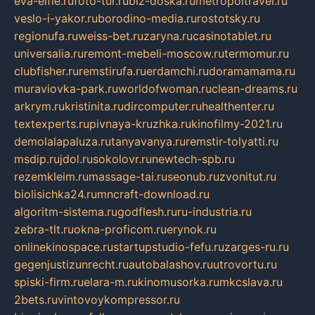
eva-elfie.ru
foto-tur.ru
biz-doska.ru
metropoltravel.ru
veslo-i-yakor.ru
borodino-media.ru
rostotsky.ru
regionufa.ru
weiss-bet.ru
zaryna.ru
casinotablet.ru
universalia.ru
remont-mebeli-moscow.ru
termomur.ru
clubfisher.ru
remstirufa.ru
erdamchi.ru
doramamama.ru
muraviovka-park.ru
worldofwoman.ru
clean-dreams.ru
arkrym.ru
kristinita.ru
dircomputer.ru
healthenter.ru
textexperts.ru
pivnaya-kruzhka.ru
kinofilmy-2021.ru
demolalapaluza.ru
tanyavanya.ru
remstir-tolyatti.ru
msdip.ru
jdol.ru
sokolovr.ru
newtech-spb.ru
rezemkleim.ru
massage-tai.ru
seonub.ru
zvonitut.ru
biolisichka24.ru
mncraft-download.ru
algoritm-sistema.ru
godflesh.ru
ru-industria.ru
zebra-tlt.ru
okna-proficom.ru
erynok.ru
onlinekinospace.ru
startupstudio-fefu.ru
zarges-ru.ru
gegenjustizunrecht.ru
autobalashov.ru
utrovortu.ru
spiski-firm.ru
elara-m.ru
kinomusorka.ru
mkcslava.ru
2bets.ru
vintovoykompressor.ru