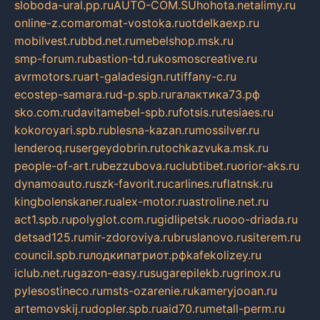
sloboda-ural.pp.ru
AUTO-COM.SU
hohota.net
alimy.ru
online-z.com
aromat-vostoka.ru
otdelkaexp.ru
mobilvest.ru
bbd.net.ru
mebelshop.msk.ru
smp-forum.ru
bastion-td.ru
kosmoscreative.ru
avrmotors.ru
art-galadesign.ru
tiffany-c.ru
ecostep-samara.ru
d-p.spb.ru
галактика73.рф
sko.com.ru
davitamebel-spb.ru
fotsis.ru
tesiaes.ru
kokoroyari.spb.ru
blesna-kazan.ru
mossilver.ru
lenderoq.ru
sergeydobrin.ru
tochkazvuka.msk.ru
people-of-art.ru
bezzubova.ru
clubtibet.ru
orior-aks.ru
dynamoauto.ru
szk-favorit.ru
carlines.ru
flatnsk.ru
kingbolenskaner.ru
alex-motor.ru
astroline.net.ru
act1.spb.ru
polyglot.com.ru
gidlipetsk.ru
ooo-driada.ru
detsad125.ru
mir-zdoroviya.ru
bruslanovo.ru
siterem.ru
council.spb.ru
лодкипатриот.рф
kafekolizey.ru
iclub.net.ru
gazon-easy.ru
sugarepilekb.ru
grinox.ru
pylesostineco.ru
msts-ozarenie.ru
kameryjooan.ru
artemovskij.ru
dopler.spb.ru
aid70.ru
metall-perm.ru