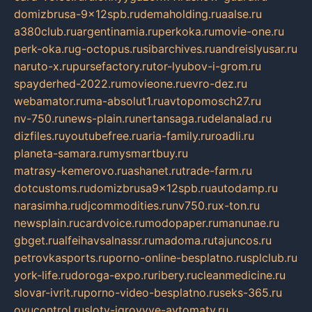
domizbrusa-9x12spb.ru
demaholding.ru
aalse.ru
a380club.ru
argentinamia.ru
perkoka.ru
movie-one.ru
perk-oka.ru
g-octopus.ru
sibarchives.ru
andreislyusar.ru
naruto-x.ru
pursefactory.ru
tor-lyubov-i-grom.ru
spayderhed-2022.ru
movieone.ru
evro-dez.ru
webamator.ru
ma-absolut1.ru
avtopomosch27.ru
nv-750.ru
news-plain.ru
nertansaga.ru
delanalad.ru
dizfiles.ru
youtubefree.ru
aria-family.ru
roadli.ru
planeta-samara.ru
mysmartbuy.ru
matrasy-kemerovo.ru
ashanet.ru
trade-farm.ru
dotcustoms.ru
domizbrusa9x12spb.ru
autodamp.ru
narasimha.ru
djcommodities.ru
nv750.ru
x-ton.ru
newsplain.ru
cardvoice.ru
modopaper.ru
manunae.ru
gbget.ru
alfeihavsalnassr.ru
madoma.ru
tajuncos.ru
petrovkasports.ru
porno-online-besplatno.ru
splclub.ru
york-life.ru
doroga-expo.ru
ribery.ru
cleanmedicine.ru
slovar-ivrit.ru
porno-video-besplatno.ru
seks-365.ru
ovucontrol.ru
sloty-igrovyye-avtomaty.ru