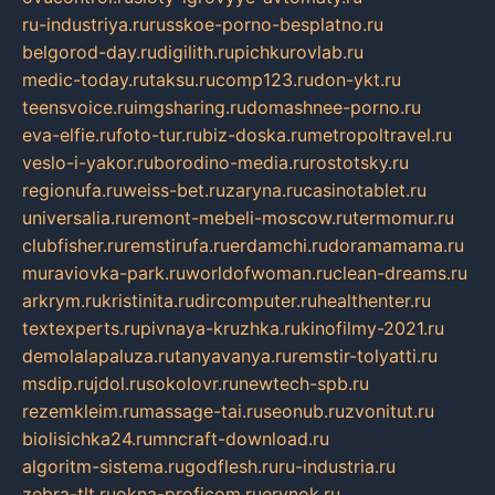
ru-industriya.ru
russkoe-porno-besplatno.ru
belgorod-day.ru
digilith.ru
pichkurovlab.ru
medic-today.ru
taksu.ru
comp123.ru
don-ykt.ru
teensvoice.ru
imgsharing.ru
domashnee-porno.ru
eva-elfie.ru
foto-tur.ru
biz-doska.ru
metropoltravel.ru
veslo-i-yakor.ru
borodino-media.ru
rostotsky.ru
regionufa.ru
weiss-bet.ru
zaryna.ru
casinotablet.ru
universalia.ru
remont-mebeli-moscow.ru
termomur.ru
clubfisher.ru
remstirufa.ru
erdamchi.ru
doramamama.ru
muraviovka-park.ru
worldofwoman.ru
clean-dreams.ru
arkrym.ru
kristinita.ru
dircomputer.ru
healthenter.ru
textexperts.ru
pivnaya-kruzhka.ru
kinofilmy-2021.ru
demolalapaluza.ru
tanyavanya.ru
remstir-tolyatti.ru
msdip.ru
jdol.ru
sokolovr.ru
newtech-spb.ru
rezemkleim.ru
massage-tai.ru
seonub.ru
zvonitut.ru
biolisichka24.ru
mncraft-download.ru
algoritm-sistema.ru
godflesh.ru
ru-industria.ru
zebra-tlt.ru
okna-proficom.ru
erynok.ru