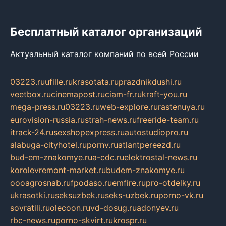
Бесплатный каталог организаций
Актуальный каталог компаний по всей России
03223.ru
ufille.ru
krasotata.ru
prazdnikdushi.ru
veetbox.ru
cinemapost.ru
ciam-fr.ru
kraft-you.ru
mega-press.ru
03223.ru
web-explore.ru
rastenuya.ru
eurovision-russia.ru
strah-news.ru
freeride-team.ru
itrack-24.ru
sexshopexpress.ru
autostudiopro.ru
alabuga-cityhotel.ru
pornv.ru
atlantpereezd.ru
bud-em-znakomye.ru
a-cdc.ru
elektrostal-news.ru
korolevremont-market.ru
budem-znakomye.ru
oooagrosnab.ru
fpodaso.ru
emfire.ru
pro-otdelky.ru
ukrasotki.ru
seksuzbek.ru
seks-uzbek.ru
porno-vk.ru
sovratili.ru
olecoon.ru
vd-dosug.ru
adonyev.ru
rbc-news.ru
porno-skvirt.ru
krospr.ru