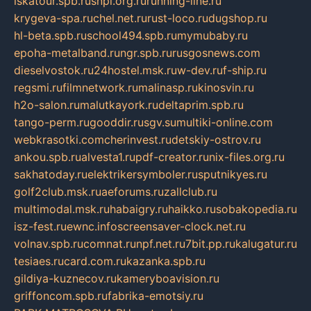
iskatour.spb.ru
snpi.org.ru
running-line.ru
krygeva-spa.ru
chel.net.ru
rust-loco.ru
dugshop.ru
hl-beta.spb.ru
school494.spb.ru
mymubaby.ru
epoha-metalband.ru
ngr.spb.ru
rusgosnews.com
dieselvostok.ru
24hostel.msk.ru
w-dev.ru
f-ship.ru
regsmi.ru
filmnetwork.ru
malinasp.ru
kinosvin.ru
h2o-salon.ru
malutkayork.ru
deltaprim.spb.ru
tango-perm.ru
gooddir.ru
sgv.su
multiki-online.com
webkrasotki.com
cherinvest.ru
detskiy-ostrov.ru
ankou.spb.ru
alvesta1.ru
pdf-creator.ru
nix-files.org.ru
sakhatoday.ru
elektrikersymboler.ru
sputnikyes.ru
golf2club.msk.ru
aeforums.ru
zallclub.ru
multimodal.msk.ru
habaigry.ru
haikko.ru
sobakopedia.ru
isz-fest.ru
ewnc.info
screensaver-clock.net.ru
volnav.spb.ru
comnat.ru
npf.net.ru
7bit.pp.ru
kalugatur.ru
tesiaes.ru
card.com.ru
kazanka.spb.ru
gildiya-kuznecov.ru
kameryboavision.ru
griffoncom.spb.ru
fabrika-emotsiy.ru