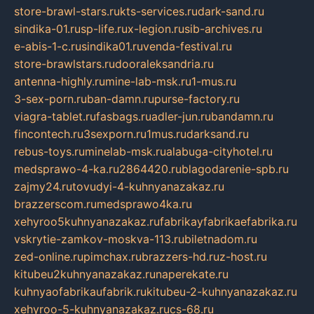
store-brawl-stars.ru
kts-services.ru
dark-sand.ru
sindika-01.ru
sp-life.ru
x-legion.ru
sib-archives.ru
e-abis-1-c.ru
sindika01.ru
venda-festival.ru
store-brawlstars.ru
dooraleksandria.ru
antenna-highly.ru
mine-lab-msk.ru
1-mus.ru
3-sex-porn.ru
ban-damn.ru
purse-factory.ru
viagra-tablet.ru
fasbags.ru
adler-jun.ru
bandamn.ru
fincontech.ru
3sexporn.ru
1mus.ru
darksand.ru
rebus-toys.ru
minelab-msk.ru
alabuga-cityhotel.ru
medsprawo-4-ka.ru
2864420.ru
blagodarenie-spb.ru
zajmy24.ru
tovudyi-4-kuhnyanazakaz.ru
brazzerscom.ru
medsprawo4ka.ru
xehyroo5kuhnyanazakaz.ru
fabrikayfabrikaefabrika.ru
vskrytie-zamkov-moskva-113.ru
biletnadom.ru
zed-online.ru
pimchax.ru
brazzers-hd.ru
z-host.ru
kitubeu2kuhnyanazakaz.ru
naperekate.ru
kuhnyaofabrikaufabrik.ru
kitubeu-2-kuhnyanazakaz.ru
xehyroo-5-kuhnyanazakaz.ru
cs-68.ru