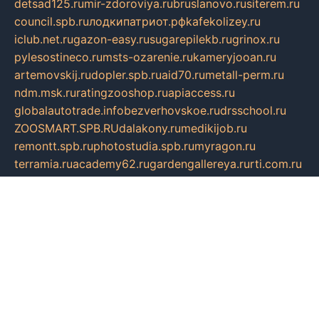
detsad125.ru
mir-zdoroviya.ru
bruslanovo.ru
siterem.ru
council.spb.ru
лодкипатриот.рф
kafekolizey.ru
iclub.net.ru
gazon-easy.ru
sugarepilekb.ru
grinox.ru
pylesostineco.ru
msts-ozarenie.ru
kameryjooan.ru
artemovskij.ru
dopler.spb.ru
aid70.ru
metall-perm.ru
ndm.msk.ru
ratingzooshop.ru
apiaccess.ru
globalautotrade.info
bezverhovskoe.ru
drsschool.ru
ZOOSMART.SPB.RU
dalakony.ru
medikijob.ru
remontt.spb.ru
photostudia.spb.ru
myragon.ru
terramia.ru
academy62.ru
gardengallereya.ru
rti.com.ru
artem-news.ru
biserinca.ru
krasnodarkurort.com
imshowtv.ru
mebel-v-tule.ru
mobtopik.ru
pcsecurity.net.ru
tool-sib.ru
multimetrunit.ru
sp-tour.ru
fan-cs.ru
santeh-russia.ru
symbian9.net.ru
DSHAIR.RU
tmmotors.spb.ru
xjocuricopii.com
musavtomat.msk.ru
obustrojdom.ru
sovetcik.ru
ybaranovskaya.ru
ppknews.ru
cult-alshei.ru
JAPANRUSSIA.RU
proekciyamebel.ru
imper-finans.ru
rim.org.ru