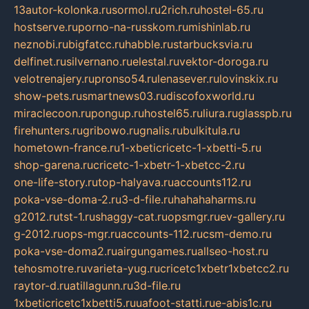
13autor-kolonka.ru
sormol.ru
2rich.ru
hostel-65.ru
hostserve.ru
porno-na-russkom.ru
mishinlab.ru
neznobi.ru
bigfatcc.ru
habble.ru
starbucksvia.ru
delfinet.ru
silvernano.ru
elestal.ru
vektor-doroga.ru
velotrenajery.ru
pronso54.ru
lenasever.ru
lovinskix.ru
show-pets.ru
smartnews03.ru
discofoxworld.ru
miraclecoon.ru
pongup.ru
hostel65.ru
liura.ru
glasspb.ru
firehunters.ru
gribowo.ru
gnalis.ru
bulkitula.ru
hometown-france.ru
1-xbeticricetc-1-xbetti-5.ru
shop-garena.ru
cricetc-1-xbetr-1-xbetcc-2.ru
one-life-story.ru
top-halyava.ru
accounts112.ru
poka-vse-doma-2.ru
3-d-file.ru
hahahaharms.ru
g2012.ru
tst-1.ru
shaggy-cat.ru
opsmgr.ru
ev-gallery.ru
g-2012.ru
ops-mgr.ru
accounts-112.ru
csm-demo.ru
poka-vse-doma2.ru
airgungames.ru
allseo-host.ru
tehosmotre.ru
varieta-yug.ru
cricetc1xbetr1xbetcc2.ru
raytor-d.ru
atillagunn.ru
3d-file.ru
1xbeticricetc1xbetti5.ru
uafoot-statti.ru
e-abis1c.ru