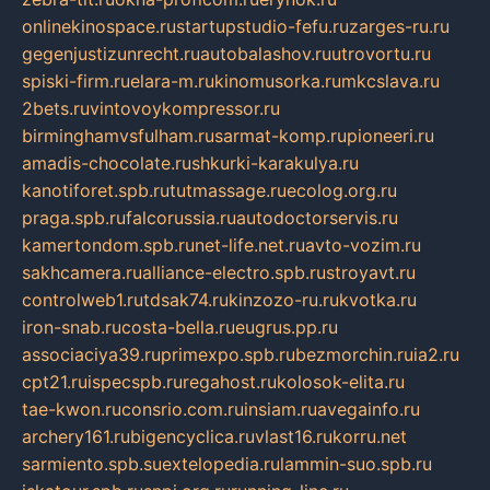
onlinekinospace.ru
startupstudio-fefu.ru
zarges-ru.ru
gegenjustizunrecht.ru
autobalashov.ru
utrovortu.ru
spiski-firm.ru
elara-m.ru
kinomusorka.ru
mkcslava.ru
2bets.ru
vintovoykompressor.ru
birminghamvsfulham.ru
sarmat-komp.ru
pioneeri.ru
amadis-chocolate.ru
shkurki-karakulya.ru
kanotiforet.spb.ru
tutmassage.ru
ecolog.org.ru
praga.spb.ru
falcorussia.ru
autodoctorservis.ru
kamertondom.spb.ru
net-life.net.ru
avto-vozim.ru
sakhcamera.ru
alliance-electro.spb.ru
stroyavt.ru
controlweb1.ru
tdsak74.ru
kinzozo-ru.ru
kvotka.ru
iron-snab.ru
costa-bella.ru
eugrus.pp.ru
associaciya39.ru
primexpo.spb.ru
bezmorchin.ru
ia2.ru
cpt21.ru
ispecspb.ru
regahost.ru
kolosok-elita.ru
tae-kwon.ru
consrio.com.ru
insiam.ru
avegainfo.ru
archery161.ru
bigencyclica.ru
vlast16.ru
korru.net
sarmiento.spb.su
extelopedia.ru
lammin-suo.spb.ru