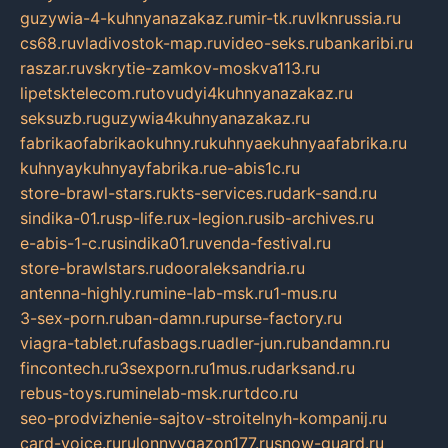
guzywia-4-kuhnyanazakaz.ru
mir-tk.ru
vlknrussia.ru
cs68.ru
vladivostok-map.ru
video-seks.ru
bankaribi.ru
raszar.ru
vskrytie-zamkov-moskva113.ru
lipetsktelecom.ru
tovudyi4kuhnyanazakaz.ru
seksuzb.ru
guzywia4kuhnyanazakaz.ru
fabrikaofabrikaokuhny.ru
kuhnyaekuhnyaafabrika.ru
kuhnyaykuhnyayfabrika.ru
e-abis1c.ru
store-brawl-stars.ru
kts-services.ru
dark-sand.ru
sindika-01.ru
sp-life.ru
x-legion.ru
sib-archives.ru
e-abis-1-c.ru
sindika01.ru
venda-festival.ru
store-brawlstars.ru
dooraleksandria.ru
antenna-highly.ru
mine-lab-msk.ru
1-mus.ru
3-sex-porn.ru
ban-damn.ru
purse-factory.ru
viagra-tablet.ru
fasbags.ru
adler-jun.ru
bandamn.ru
fincontech.ru
3sexporn.ru
1mus.ru
darksand.ru
rebus-toys.ru
minelab-msk.ru
rtdco.ru
seo-prodvizhenie-sajtov-stroitelnyh-kompanij.ru
card-voice.ru
rulonnyygazon177.ru
snow-guard.ru