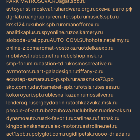
PARK-MATROSOVA.RU
agat.spb.ru
avtoyurist-moskva1.ru
hardware.org.ru
схема-авто.рф
dg-lab.ru
angrup.ru
recruiter.spb.ru
music8.spb.ru
krsk124.ru
kubok.spb.ru
romanofforex.ru
analitikaplus.ru
spyonline.ru
zosikamery.ru
sloboda-ural.pp.ru
AUTO-COM.SU
hohota.net
alimy.ru
online-z.com
aromat-vostoka.ru
otdelkaexp.ru
mobilvest.ru
bbd.net.ru
mebelshop.msk.ru
smp-forum.ru
bastion-td.ru
kosmoscreative.ru
avrmotors.ru
art-galadesign.ru
tiffany-c.ru
ecostep-samara.ru
d-p.spb.ru
галактика73.рф
sko.com.ru
davitamebel-spb.ru
fotsis.ru
tesiaes.ru
kokoroyari.spb.ru
blesna-kazan.ru
mossilver.ru
lenderoq.ru
sergeydobrin.ru
tochkazvuka.msk.ru
people-of-art.ru
bezzubova.ru
clubtibet.ru
orior-aks.ru
dynamoauto.ru
szk-favorit.ru
carlines.ru
flatnsk.ru
kingbolenskaner.ru
alex-motor.ru
astroline.net.ru
act1.spb.ru
polyglot.com.ru
gidlipetsk.ru
ooo-driada.ru