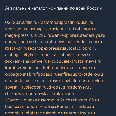
Актуальный каталог компаний по всей России
03223.ru
ufille.ru
krasotata.ru
prazdnikdushi.ru
veetbox.ru
cinemapost.ru
ciam-fr.ru
kraft-you.ru
mega-press.ru
03223.ru
web-explore.ru
rastenuya.ru
eurovision-russia.ru
strah-news.ru
freeride-team.ru
itrack-24.ru
sexshopexpress.ru
autostudiopro.ru
alabuga-cityhotel.ru
pornv.ru
atlantpereezd.ru
bud-em-znakomye.ru
a-cdc.ru
elektrostal-news.ru
korolevremont-market.ru
budem-znakomye.ru
oooagrosnab.ru
fpodaso.ru
emfire.ru
pro-otdelky.ru
ukrasotki.ru
seksuzbek.ru
seks-uzbek.ru
porno-vk.ru
sovratili.ru
olecoon.ru
vd-dosug.ru
adonyev.ru
rbc-news.ru
porno-skvirt.ru
krospr.ru
13autor-kolonka.ru
sormol.ru
2rich.ru
hostel-65.ru
hostserve.ru
porno-na-russkom.ru
mishinlab.ru
neznobi.ru
bigfatcc.ru
habble.ru
starbucksvia.ru