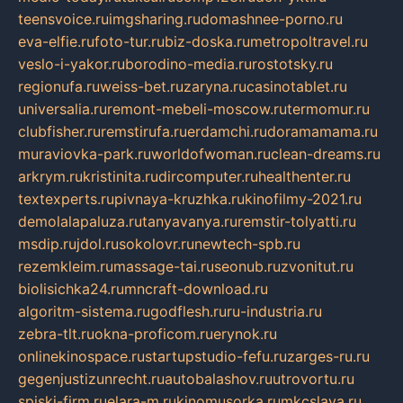
teensvoice.ru
imgsharing.ru
domashnee-porno.ru
eva-elfie.ru
foto-tur.ru
biz-doska.ru
metropoltravel.ru
veslo-i-yakor.ru
borodino-media.ru
rostotsky.ru
regionufa.ru
weiss-bet.ru
zaryna.ru
casinotablet.ru
universalia.ru
remont-mebeli-moscow.ru
termomur.ru
clubfisher.ru
remstirufa.ru
erdamchi.ru
doramamama.ru
muraviovka-park.ru
worldofwoman.ru
clean-dreams.ru
arkrym.ru
kristinita.ru
dircomputer.ru
healthenter.ru
textexperts.ru
pivnaya-kruzhka.ru
kinofilmy-2021.ru
demolalapaluza.ru
tanyavanya.ru
remstir-tolyatti.ru
msdip.ru
jdol.ru
sokolovr.ru
newtech-spb.ru
rezemkleim.ru
massage-tai.ru
seonub.ru
zvonitut.ru
biolisichka24.ru
mncraft-download.ru
algoritm-sistema.ru
godflesh.ru
ru-industria.ru
zebra-tlt.ru
okna-proficom.ru
erynok.ru
onlinekinospace.ru
startupstudio-fefu.ru
zarges-ru.ru
gegenjustizunrecht.ru
autobalashov.ru
utrovortu.ru
spiski-firm.ru
elara-m.ru
kinomusorka.ru
mkcslava.ru