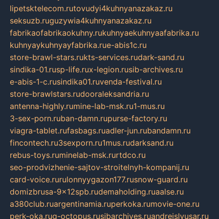
lipetsktelecom.ru
tovudyi4kuhnyanazakaz.ru
seksuzb.ru
guzywia4kuhnyanazakaz.ru
fabrikaofabrikaokuhny.ru
kuhnyaekuhnyaafabrika.ru
kuhnyaykuhnyayfabrika.ru
e-abis1c.ru
store-brawl-stars.ru
kts-services.ru
dark-sand.ru
sindika-01.ru
sp-life.ru
x-legion.ru
sib-archives.ru
e-abis-1-c.ru
sindika01.ru
venda-festival.ru
store-brawlstars.ru
dooraleksandria.ru
antenna-highly.ru
mine-lab-msk.ru
1-mus.ru
3-sex-porn.ru
ban-damn.ru
purse-factory.ru
viagra-tablet.ru
fasbags.ru
adler-jun.ru
bandamn.ru
fincontech.ru
3sexporn.ru
1mus.ru
darksand.ru
rebus-toys.ru
minelab-msk.ru
rtdco.ru
seo-prodvizhenie-sajtov-stroitelnyh-kompanij.ru
card-voice.ru
rulonnyygazon177.ru
snow-guard.ru
domizbrusa-9x12spb.ru
demaholding.ru
aalse.ru
a380club.ru
argentinamia.ru
perkoka.ru
movie-one.ru
perk-oka.ru
g-octopus.ru
sibarchives.ru
andreislyusar.ru