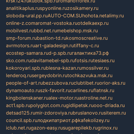
krsk124.ru
kubok.spb.ru
romanofforex.ru
analitikaplus.ru
spyonline.ru
zosikamery.ru
sloboda-ural.pp.ru
AUTO-COM.SU
hohota.net
alimy.ru
online-z.com
aromat-vostoka.ru
otdelkaexp.ru
mobilvest.ru
bbd.net.ru
mebelshop.msk.ru
smp-forum.ru
bastion-td.ru
kosmoscreative.ru
avrmotors.ru
art-galadesign.ru
tiffany-c.ru
ecostep-samara.ru
d-p.spb.ru
галактика73.рф
sko.com.ru
davitamebel-spb.ru
fotsis.ru
tesiaes.ru
kokoroyari.spb.ru
blesna-kazan.ru
mossilver.ru
lenderoq.ru
sergeydobrin.ru
tochkazvuka.msk.ru
people-of-art.ru
bezzubova.ru
clubtibet.ru
orior-aks.ru
dynamoauto.ru
szk-favorit.ru
carlines.ru
flatnsk.ru
kingbolenskaner.ru
alex-motor.ru
astroline.net.ru
act1.spb.ru
polyglot.com.ru
gidlipetsk.ru
ooo-driada.ru
detsad125.ru
mir-zdoroviya.ru
bruslanovo.ru
siterem.ru
council.spb.ru
лодкипатриот.рф
kafekolizey.ru
iclub.net.ru
gazon-easy.ru
sugarepilekb.ru
grinox.ru