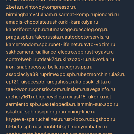
2bets.ru
vintovoykompressor.ru
birminghamvsfulham.ru
sarmat-komp.ru
pioneeri.ru
amadis-chocolate.ru
shkurki-karakulya.ru
kanotiforet.spb.ru
tutmassage.ru
ecolog.org.ru
praga.spb.ru
falcorussia.ru
autodoctorservis.ru
kamertondom.spb.ru
net-life.net.ru
avto-vozim.ru
sakhcamera.ru
alliance-electro.spb.ru
stroyavt.ru
controlweb1.ru
tdsak74.ru
kinzozo-ru.ru
kvotka.ru
iron-snab.ru
costa-bella.ru
eugrus.pp.ru
associaciya39.ru
primexpo.spb.ru
bezmorchin.ru
ia2.ru
cpt21.ru
ispecspb.ru
regahost.ru
kolosok-elita.ru
tae-kwon.ru
consrio.com.ru
insiam.ru
avegainfo.ru
archery161.ru
bigencyclica.ru
vlast16.ru
korru.net
sarmiento.spb.su
extelopedia.ru
lammin-suo.spb.ru
iskatour.spb.ru
snpi.org.ru
running-line.ru
krygeva-spa.ru
chel.net.ru
rust-loco.ru
dugshop.ru
hl-beta.spb.ru
school494.spb.ru
mymubaby.ru