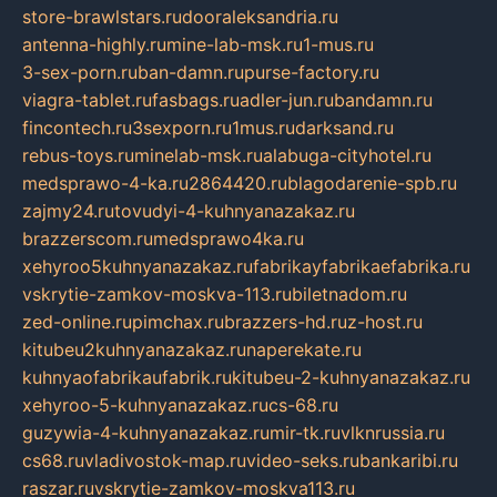
store-brawlstars.ru
dooraleksandria.ru
antenna-highly.ru
mine-lab-msk.ru
1-mus.ru
3-sex-porn.ru
ban-damn.ru
purse-factory.ru
viagra-tablet.ru
fasbags.ru
adler-jun.ru
bandamn.ru
fincontech.ru
3sexporn.ru
1mus.ru
darksand.ru
rebus-toys.ru
minelab-msk.ru
alabuga-cityhotel.ru
medsprawo-4-ka.ru
2864420.ru
blagodarenie-spb.ru
zajmy24.ru
tovudyi-4-kuhnyanazakaz.ru
brazzerscom.ru
medsprawo4ka.ru
xehyroo5kuhnyanazakaz.ru
fabrikayfabrikaefabrika.ru
vskrytie-zamkov-moskva-113.ru
biletnadom.ru
zed-online.ru
pimchax.ru
brazzers-hd.ru
z-host.ru
kitubeu2kuhnyanazakaz.ru
naperekate.ru
kuhnyaofabrikaufabrik.ru
kitubeu-2-kuhnyanazakaz.ru
xehyroo-5-kuhnyanazakaz.ru
cs-68.ru
guzywia-4-kuhnyanazakaz.ru
mir-tk.ru
vlknrussia.ru
cs68.ru
vladivostok-map.ru
video-seks.ru
bankaribi.ru
raszar.ru
vskrytie-zamkov-moskva113.ru