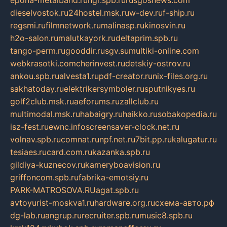
epoha-metalband.ru
ngr.spb.ru
rusgosnews.com
dieselvostok.ru
24hostel.msk.ru
w-dev.ru
f-ship.ru
regsmi.ru
filmnetwork.ru
malinasp.ru
kinosvin.ru
h2o-salon.ru
malutkayork.ru
deltaprim.spb.ru
tango-perm.ru
gooddir.ru
sgv.su
multiki-online.com
webkrasotki.com
cherinvest.ru
detskiy-ostrov.ru
ankou.spb.ru
alvesta1.ru
pdf-creator.ru
nix-files.org.ru
sakhatoday.ru
elektrikersymboler.ru
sputnikyes.ru
golf2club.msk.ru
aeforums.ru
zallclub.ru
multimodal.msk.ru
habaigry.ru
haikko.ru
sobakopedia.ru
isz-fest.ru
ewnc.info
screensaver-clock.net.ru
volnav.spb.ru
comnat.ru
npf.net.ru
7bit.pp.ru
kalugatur.ru
tesiaes.ru
card.com.ru
kazanka.spb.ru
gildiya-kuznecov.ru
kameryboavision.ru
griffoncom.spb.ru
fabrika-emotsiy.ru
PARK-MATROSOVA.RU
agat.spb.ru
avtoyurist-moskva1.ru
hardware.org.ru
схема-авто.рф
dg-lab.ru
angrup.ru
recruiter.spb.ru
music8.spb.ru