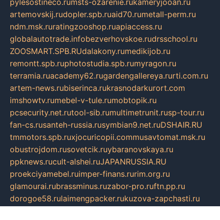
pylesostineco.ru
msts-ozarenie.ru
kameryjooan.ru
artemovskij.ru
dopler.spb.ru
aid70.ru
metall-perm.ru
ndm.msk.ru
ratingzooshop.ru
apiaccess.ru
globalautotrade.info
bezverhovskoe.ru
drsschool.ru
ZOOSMART.SPB.RU
dalakony.ru
medikijob.ru
remontt.spb.ru
photostudia.spb.ru
myragon.ru
terramia.ru
academy62.ru
gardengallereya.ru
rti.com.ru
artem-news.ru
biserinca.ru
krasnodarkurort.com
imshowtv.ru
mebel-v-tule.ru
mobtopik.ru
pcsecurity.net.ru
tool-sib.ru
multimetrunit.ru
sp-tour.ru
fan-cs.ru
santeh-russia.ru
symbian9.net.ru
DSHAIR.RU
tmmotors.spb.ru
xjocuricopii.com
musavtomat.msk.ru
obustrojdom.ru
sovetcik.ru
ybaranovskaya.ru
ppknews.ru
cult-alshei.ru
JAPANRUSSIA.RU
proekciyamebel.ru
imper-finans.ru
rim.org.ru
glamourai.ru
brassminus.ru
zabor-pro.ru
ftn.pp.ru
dorogoe58.ru
laimengpacker.ru
kuzova-zapchasti.ru
sageerp.ru
taxodrom.ru
dsrazvitie.ru
hardcity.net.ru