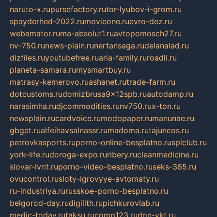
naruto-x.ru
pursefactory.ru
tor-lyubov-i-grom.ru
spayderhed-2022.ru
movieone.ru
evro-dez.ru
webamator.ru
ma-absolut1.ru
avtopomosch27.ru
nv-750.ru
news-plain.ru
nertansaga.ru
delanalad.ru
dizfiles.ru
youtubefree.ru
aria-family.ru
roadli.ru
planeta-samara.ru
mysmartbuy.ru
matrasy-kemerovo.ru
ashanet.ru
trade-farm.ru
dotcustoms.ru
domizbrusa9x12spb.ru
autodamp.ru
narasimha.ru
djcommodities.ru
nv750.ru
x-ton.ru
newsplain.ru
cardvoice.ru
modopaper.ru
manunae.ru
gbget.ru
alfeihavsalnassr.ru
madoma.ru
tajuncos.ru
petrovkasports.ru
porno-online-besplatno.ru
splclub.ru
york-life.ru
doroga-expo.ru
ribery.ru
cleanmedicine.ru
slovar-ivrit.ru
porno-video-besplatno.ru
seks-365.ru
ovucontrol.ru
sloty-igrovyye-avtomaty.ru
ru-industriya.ru
russkoe-porno-besplatno.ru
belgorod-day.ru
digilith.ru
pichkurovlab.ru
medic-today.ru
taksu.ru
comp123.ru
don-ykt.ru