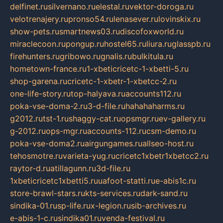
delfinet.ru
silvernano.ru
elestal.ru
vektor-doroga.ru
velotrenajery.ru
pronso54.ru
lenasever.ru
lovinskix.ru
show-pets.ru
smartnews03.ru
discofoxworld.ru
miraclecoon.ru
pongup.ru
hostel65.ru
liura.ru
glasspb.ru
firehunters.ru
gribowo.ru
gnalis.ru
bulkitula.ru
hometown-france.ru
1-xbeticricetc-1-xbetti-5.ru
shop-garena.ru
cricetc-1-xbetr-1-xbetcc-2.ru
one-life-story.ru
top-halyava.ru
accounts112.ru
poka-vse-doma-2.ru
3-d-file.ru
hahahaharms.ru
g2012.ru
tst-1.ru
shaggy-cat.ru
opsmgr.ru
ev-gallery.ru
g-2012.ru
ops-mgr.ru
accounts-112.ru
csm-demo.ru
poka-vse-doma2.ru
airgungames.ru
allseo-host.ru
tehosmotre.ru
varieta-yug.ru
cricetc1xbetr1xbetcc2.ru
raytor-d.ru
atillagunn.ru
3d-file.ru
1xbeticricetc1xbetti5.ru
uafoot-statti.ru
e-abis1c.ru
store-brawl-stars.ru
kts-services.ru
dark-sand.ru
sindika-01.ru
sp-life.ru
x-legion.ru
sib-archives.ru
e-abis-1-c.ru
sindika01.ru
venda-festival.ru