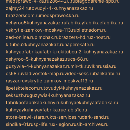
medsprawo-4-ka.ru
2864420.ru
blagodarenie-spb.ru
zajmy24.ru
tovudyi-4-kuhnyanazakaz.ru
brazzerscom.ru
medsprawo4ka.ru
xehyroo5kuhnyanazakaz.ru
fabrikayfabrikaefabrika.ru
vskrytie-zamkov-moskva-113.ru
biletnadom.ru
zed-online.ru
pimchax.ru
brazzers-hd.ru
z-host.ru
kitubeu2kuhnyanazakaz.ru
naperekate.ru
kuhnyaofabrikaufabrik.ru
kitubeu-2-kuhnyanazakaz.ru
xehyroo-5-kuhnyanazakaz.ru
cs-68.ru
guzywia-4-kuhnyanazakaz.ru
mir-tk.ru
vlknrussia.ru
cs68.ru
vladivostok-map.ru
video-seks.ru
bankaribi.ru
raszar.ru
vskrytie-zamkov-moskva113.ru
lipetsktelecom.ru
tovudyi4kuhnyanazakaz.ru
seksuzb.ru
guzywia4kuhnyanazakaz.ru
fabrikaofabrikaokuhny.ru
kuhnyaekuhnyaafabrika.ru
kuhnyaykuhnyayfabrika.ru
e-abis1c.ru
store-brawl-stars.ru
kts-services.ru
dark-sand.ru
sindika-01.ru
sp-life.ru
x-legion.ru
sib-archives.ru