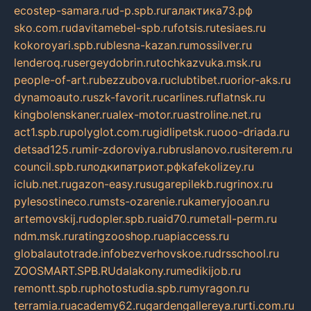
ecostep-samara.ru
d-p.spb.ru
галактика73.рф
sko.com.ru
davitamebel-spb.ru
fotsis.ru
tesiaes.ru
kokoroyari.spb.ru
blesna-kazan.ru
mossilver.ru
lenderoq.ru
sergeydobrin.ru
tochkazvuka.msk.ru
people-of-art.ru
bezzubova.ru
clubtibet.ru
orior-aks.ru
dynamoauto.ru
szk-favorit.ru
carlines.ru
flatnsk.ru
kingbolenskaner.ru
alex-motor.ru
astroline.net.ru
act1.spb.ru
polyglot.com.ru
gidlipetsk.ru
ooo-driada.ru
detsad125.ru
mir-zdoroviya.ru
bruslanovo.ru
siterem.ru
council.spb.ru
лодкипатриот.рф
kafekolizey.ru
iclub.net.ru
gazon-easy.ru
sugarepilekb.ru
grinox.ru
pylesostineco.ru
msts-ozarenie.ru
kameryjooan.ru
artemovskij.ru
dopler.spb.ru
aid70.ru
metall-perm.ru
ndm.msk.ru
ratingzooshop.ru
apiaccess.ru
globalautotrade.info
bezverhovskoe.ru
drsschool.ru
ZOOSMART.SPB.RU
dalakony.ru
medikijob.ru
remontt.spb.ru
photostudia.spb.ru
myragon.ru
terramia.ru
academy62.ru
gardengallereya.ru
rti.com.ru