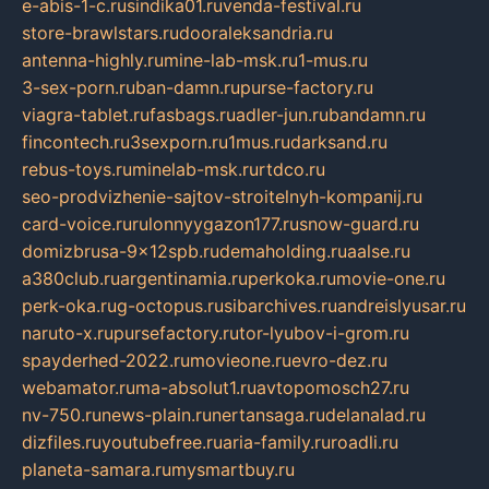
e-abis-1-c.ru
sindika01.ru
venda-festival.ru
store-brawlstars.ru
dooraleksandria.ru
antenna-highly.ru
mine-lab-msk.ru
1-mus.ru
3-sex-porn.ru
ban-damn.ru
purse-factory.ru
viagra-tablet.ru
fasbags.ru
adler-jun.ru
bandamn.ru
fincontech.ru
3sexporn.ru
1mus.ru
darksand.ru
rebus-toys.ru
minelab-msk.ru
rtdco.ru
seo-prodvizhenie-sajtov-stroitelnyh-kompanij.ru
card-voice.ru
rulonnyygazon177.ru
snow-guard.ru
domizbrusa-9x12spb.ru
demaholding.ru
aalse.ru
a380club.ru
argentinamia.ru
perkoka.ru
movie-one.ru
perk-oka.ru
g-octopus.ru
sibarchives.ru
andreislyusar.ru
naruto-x.ru
pursefactory.ru
tor-lyubov-i-grom.ru
spayderhed-2022.ru
movieone.ru
evro-dez.ru
webamator.ru
ma-absolut1.ru
avtopomosch27.ru
nv-750.ru
news-plain.ru
nertansaga.ru
delanalad.ru
dizfiles.ru
youtubefree.ru
aria-family.ru
roadli.ru
planeta-samara.ru
mysmartbuy.ru