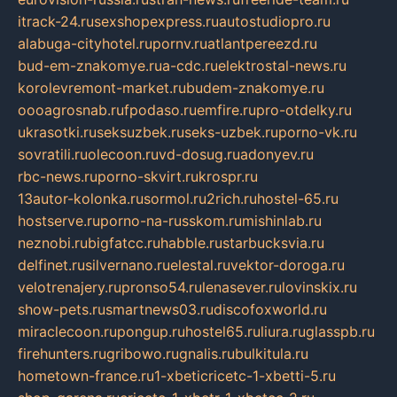
itrack-24.ru
sexshopexpress.ru
autostudiopro.ru
alabuga-cityhotel.ru
pornv.ru
atlantpereezd.ru
bud-em-znakomye.ru
a-cdc.ru
elektrostal-news.ru
korolevremont-market.ru
budem-znakomye.ru
oooagrosnab.ru
fpodaso.ru
emfire.ru
pro-otdelky.ru
ukrasotki.ru
seksuzbek.ru
seks-uzbek.ru
porno-vk.ru
sovratili.ru
olecoon.ru
vd-dosug.ru
adonyev.ru
rbc-news.ru
porno-skvirt.ru
krospr.ru
13autor-kolonka.ru
sormol.ru
2rich.ru
hostel-65.ru
hostserve.ru
porno-na-russkom.ru
mishinlab.ru
neznobi.ru
bigfatcc.ru
habble.ru
starbucksvia.ru
delfinet.ru
silvernano.ru
elestal.ru
vektor-doroga.ru
velotrenajery.ru
pronso54.ru
lenasever.ru
lovinskix.ru
show-pets.ru
smartnews03.ru
discofoxworld.ru
miraclecoon.ru
pongup.ru
hostel65.ru
liura.ru
glasspb.ru
firehunters.ru
gribowo.ru
gnalis.ru
bulkitula.ru
hometown-france.ru
1-xbeticricetc-1-xbetti-5.ru