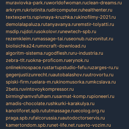
muraviovka-park.ru
worldofwoman.ru
clean-dreams.ru
arkrym.ru
kristinita.ru
dircomputer.ru
healthenter.ru
textexperts.ru
pivnaya-kruzhka.ru
kinofilmy-2021.ru
demolalapaluza.ru
tanyavanya.ru
remstir-tolyatti.ru
msdip.ru
jdol.ru
sokolovr.ru
newtech-spb.ru
rezemkleim.ru
massage-tai.ru
seonub.ru
zvonitut.ru
biolisichka24.ru
mncraft-download.ru
algoritm-sistema.ru
godflesh.ru
ru-industria.ru
zebra-tlt.ru
okna-proficom.ru
erynok.ru
onlinekinospace.ru
startupstudio-fefu.ru
zarges-ru.ru
gegenjustizunrecht.ru
autobalashov.ru
utrovortu.ru
spiski-firm.ru
elara-m.ru
kinomusorka.ru
mkcslava.ru
2bets.ru
vintovoykompressor.ru
birminghamvsfulham.ru
sarmat-komp.ru
pioneeri.ru
amadis-chocolate.ru
shkurki-karakulya.ru
kanotiforet.spb.ru
tutmassage.ru
ecolog.org.ru
praga.spb.ru
falcorussia.ru
autodoctorservis.ru
kamertondom.spb.ru
net-life.net.ru
avto-vozim.ru