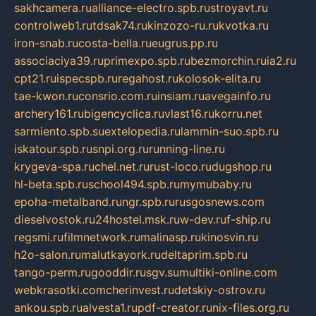
sakhcamera.ru
alliance-electro.spb.ru
stroyavt.ru
controlweb1.ru
tdsak74.ru
kinzozo-ru.ru
kvotka.ru
iron-snab.ru
costa-bella.ru
eugrus.pp.ru
associaciya39.ru
primexpo.spb.ru
bezmorchin.ru
ia2.ru
cpt21.ru
ispecspb.ru
regahost.ru
kolosok-elita.ru
tae-kwon.ru
consrio.com.ru
insiam.ru
avegainfo.ru
archery161.ru
bigencyclica.ru
vlast16.ru
korru.net
sarmiento.spb.su
extelopedia.ru
lammin-suo.spb.ru
iskatour.spb.ru
snpi.org.ru
running-line.ru
krygeva-spa.ru
chel.net.ru
rust-loco.ru
dugshop.ru
hl-beta.spb.ru
school494.spb.ru
mymubaby.ru
epoha-metalband.ru
ngr.spb.ru
rusgosnews.com
dieselvostok.ru
24hostel.msk.ru
w-dev.ru
f-ship.ru
regsmi.ru
filmnetwork.ru
malinasp.ru
kinosvin.ru
h2o-salon.ru
malutkayork.ru
deltaprim.spb.ru
tango-perm.ru
gooddir.ru
sgv.su
multiki-online.com
webkrasotki.com
cherinvest.ru
detskiy-ostrov.ru
ankou.spb.ru
alvesta1.ru
pdf-creator.ru
nix-files.org.ru