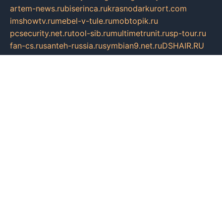
artem-news.ru
biserinca.ru
krasnodarkurort.com
imshowtv.ru
mebel-v-tule.ru
mobtopik.ru
pcsecurity.net.ru
tool-sib.ru
multimetrunit.ru
sp-tour.ru
fan-cs.ru
santeh-russia.ru
symbian9.net.ru
DSHAIR.RU
tmmotors.spb.ru
xjocuricopii.com
musavtomat.msk.ru
obustrojdom.ru
sovetcik.ru
ybaranovskaya.ru
ppknews.ru
cult-alshei.ru
JAPANRUSSIA.RU
proekciyamebel.ru
imper-finans.ru
rim.org.ru
glamourai.ru
brassminus.ru
zabor-pro.ru
ftn.pp.ru
dorogoe58.ru
laimengpacker.ru
kuzova-zapchasti.ru
sageerp.ru
taxodrom.ru
dsrazvitie.ru
hardcity.net.ru
ratinghomegames.ru
topservice25.ru
gubernyan.ru
gtglasslined.ru
ii4.ru
tssport.spb.ru
andorra24.com
blackwallstreet.ru
oboimos.ru
optim-doors.com.ru
ikuch.ru
nycr.org.ru
npa21.ru
vremya-ch.spb.ru
desert000.ru
ivtorgi.ru
ifiori.ru
catalog-statei.ru
dcv.org.ru
spetsmaster174.ru
ipkameryhiseeu.ru
dum26.ru
ruspol.spb.ru
fr-opendp.ru
kam-solnyshko.ru