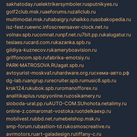
sakhatoday.ru
elektrikersymboler.ru
sputnikyes.ru
golf2club.msk.ru
aeforums.ru
zallclub.ru
multimodal.msk.ru
habaigry.ru
haikko.ru
sobakopedia.ru
isz-fest.ru
ewnc.info
screensaver-clock.net.ru
volnav.spb.ru
comnat.ru
npf.net.ru
7bit.pp.ru
kalugatur.ru
tesiaes.ru
card.com.ru
kazanka.spb.ru
gildiya-kuznecov.ru
kameryboavision.ru
griffoncom.spb.ru
fabrika-emotsiy.ru
PARK-MATROSOVA.RU
agat.spb.ru
avtoyurist-moskva1.ru
hardware.org.ru
схема-авто.рф
dg-lab.ru
angrup.ru
recruiter.spb.ru
music8.spb.ru
krsk124.ru
kubok.spb.ru
romanofforex.ru
analitikaplus.ru
spyonline.ru
zosikamery.ru
sloboda-ural.pp.ru
AUTO-COM.SU
hohota.net
alimy.ru
online-z.com
aromat-vostoka.ru
otdelkaexp.ru
mobilvest.ru
bbd.net.ru
mebelshop.msk.ru
smp-forum.ru
bastion-td.ru
kosmoscreative.ru
avrmotors.ru
art-galadesign.ru
tiffany-c.ru