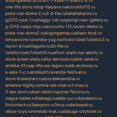
shop-garena.ru
cricetc-1-xbetr-1-xbetcc-2.ru
one-life-story.ru
top-halyava.ru
accounts112.ru
poka-vse-doma-2.ru
3-d-file.ru
hahahaharms.ru
g2012.ru
tst-1.ru
shaggy-cat.ru
opsmgr.ru
ev-gallery.ru
g-2012.ru
ops-mgr.ru
accounts-112.ru
csm-demo.ru
poka-vse-doma2.ru
airgungames.ru
allseo-host.ru
tehosmotre.ru
varieta-yug.ru
cricetc1xbetr1xbetcc2.ru
raytor-d.ru
atillagunn.ru
3d-file.ru
1xbeticricetc1xbetti5.ru
uafoot-statti.ru
e-abis1c.ru
store-brawl-stars.ru
kts-services.ru
dark-sand.ru
sindika-01.ru
sp-life.ru
x-legion.ru
sib-archives.ru
e-abis-1-c.ru
sindika01.ru
venda-festival.ru
store-brawlstars.ru
dooraleksandria.ru
antenna-highly.ru
mine-lab-msk.ru
1-mus.ru
3-sex-porn.ru
ban-damn.ru
purse-factory.ru
viagra-tablet.ru
fasbags.ru
adler-jun.ru
bandamn.ru
fincontech.ru
3sexporn.ru
1mus.ru
darksand.ru
rebus-toys.ru
minelab-msk.ru
alabuga-cityhotel.ru