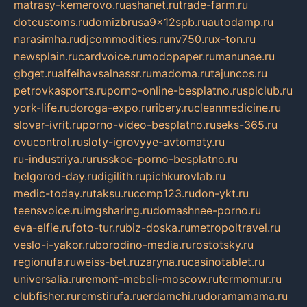
matrasy-kemerovo.ru
ashanet.ru
trade-farm.ru
dotcustoms.ru
domizbrusa9x12spb.ru
autodamp.ru
narasimha.ru
djcommodities.ru
nv750.ru
x-ton.ru
newsplain.ru
cardvoice.ru
modopaper.ru
manunae.ru
gbget.ru
alfeihavsalnassr.ru
madoma.ru
tajuncos.ru
petrovkasports.ru
porno-online-besplatno.ru
splclub.ru
york-life.ru
doroga-expo.ru
ribery.ru
cleanmedicine.ru
slovar-ivrit.ru
porno-video-besplatno.ru
seks-365.ru
ovucontrol.ru
sloty-igrovyye-avtomaty.ru
ru-industriya.ru
russkoe-porno-besplatno.ru
belgorod-day.ru
digilith.ru
pichkurovlab.ru
medic-today.ru
taksu.ru
comp123.ru
don-ykt.ru
teensvoice.ru
imgsharing.ru
domashnee-porno.ru
eva-elfie.ru
foto-tur.ru
biz-doska.ru
metropoltravel.ru
veslo-i-yakor.ru
borodino-media.ru
rostotsky.ru
regionufa.ru
weiss-bet.ru
zaryna.ru
casinotablet.ru
universalia.ru
remont-mebeli-moscow.ru
termomur.ru
clubfisher.ru
remstirufa.ru
erdamchi.ru
doramamama.ru