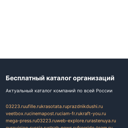
Бесплатный каталог организаций
Актуальный каталог компаний по всей России
03223.ru
ufille.ru
krasotata.ru
prazdnikdushi.ru
veetbox.ru
cinemapost.ru
ciam-fr.ru
kraft-you.ru
mega-press.ru
03223.ru
web-explore.ru
rastenuya.ru
eurovision-russia.ru
strah-news.ru
freeride-team.ru