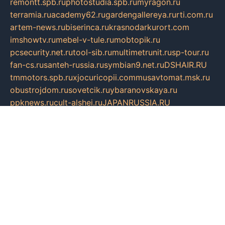
remontt.spb.ru
photostudia.spb.ru
myragon.ru
terramia.ru
academy62.ru
gardengallereya.ru
rti.com.ru
artem-news.ru
biserinca.ru
krasnodarkurort.com
imshowtv.ru
mebel-v-tule.ru
mobtopik.ru
pcsecurity.net.ru
tool-sib.ru
multimetrunit.ru
sp-tour.ru
fan-cs.ru
santeh-russia.ru
symbian9.net.ru
DSHAIR.RU
tmmotors.spb.ru
xjocuricopii.com
musavtomat.msk.ru
obustrojdom.ru
sovetcik.ru
ybaranovskaya.ru
ppknews.ru
cult-alshei.ru
JAPANRUSSIA.RU
proekciyamebel.ru
imper-finans.ru
rim.org.ru
glamourai.ru
brassminus.ru
zabor-pro.ru
ftn.pp.ru
dorogoe58.ru
laimengpacker.ru
kuzova-zapchasti.ru
sageerp.ru
taxodrom.ru
dsrazvitie.ru
hardcity.net.ru
ratinghomegames.ru
topservice25.ru
gubernyan.ru
gtglasslined.ru
ii4.ru
tssport.spb.ru
andorra24.com
blackwallstreet.ru
oboimos.ru
optim-doors.com.ru
ikuch.ru
nycr.org.ru
npa21.ru
vremya-ch.spb.ru
desert000.ru
ivtorgi.ru
ifiori.ru
catalog-statei.ru