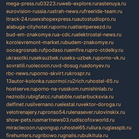
mega-press.ru
03223.ru
web-explore.ru
rastenuya.ru
eurovision-russia.ru
strah-news.ru
freeride-team.ru
itrack-24.ru
sexshopexpress.ru
autostudiopro.ru
alabuga-cityhotel.ru
pornv.ru
atlantpereezd.ru
bud-em-znakomye.ru
a-cdc.ru
elektrostal-news.ru
korolevremont-market.ru
budem-znakomye.ru
oooagrosnab.ru
fpodaso.ru
emfire.ru
pro-otdelky.ru
ukrasotki.ru
seksuzbek.ru
seks-uzbek.ru
porno-vk.ru
sovratili.ru
olecoon.ru
vd-dosug.ru
adonyev.ru
rbc-news.ru
porno-skvirt.ru
krospr.ru
13autor-kolonka.ru
sormol.ru
2rich.ru
hostel-65.ru
hostserve.ru
porno-na-russkom.ru
mishinlab.ru
neznobi.ru
bigfatcc.ru
habble.ru
starbucksvia.ru
delfinet.ru
silvernano.ru
elestal.ru
vektor-doroga.ru
velotrenajery.ru
pronso54.ru
lenasever.ru
lovinskix.ru
show-pets.ru
smartnews03.ru
discofoxworld.ru
miraclecoon.ru
pongup.ru
hostel65.ru
liura.ru
glasspb.ru
firehunters.ru
gribowo.ru
gnalis.ru
bulkitula.ru