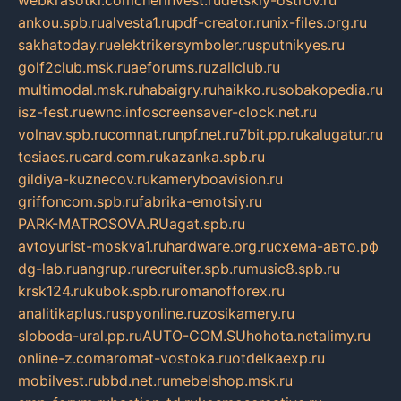
webkrasotki.com
cherinvest.ru
detskiy-ostrov.ru
ankou.spb.ru
alvesta1.ru
pdf-creator.ru
nix-files.org.ru
sakhatoday.ru
elektrikersymboler.ru
sputnikyes.ru
golf2club.msk.ru
aeforums.ru
zallclub.ru
multimodal.msk.ru
habaigry.ru
haikko.ru
sobakopedia.ru
isz-fest.ru
ewnc.info
screensaver-clock.net.ru
volnav.spb.ru
comnat.ru
npf.net.ru
7bit.pp.ru
kalugatur.ru
tesiaes.ru
card.com.ru
kazanka.spb.ru
gildiya-kuznecov.ru
kameryboavision.ru
griffoncom.spb.ru
fabrika-emotsiy.ru
PARK-MATROSOVA.RU
agat.spb.ru
avtoyurist-moskva1.ru
hardware.org.ru
схема-авто.рф
dg-lab.ru
angrup.ru
recruiter.spb.ru
music8.spb.ru
krsk124.ru
kubok.spb.ru
romanofforex.ru
analitikaplus.ru
spyonline.ru
zosikamery.ru
sloboda-ural.pp.ru
AUTO-COM.SU
hohota.net
alimy.ru
online-z.com
aromat-vostoka.ru
otdelkaexp.ru
mobilvest.ru
bbd.net.ru
mebelshop.msk.ru