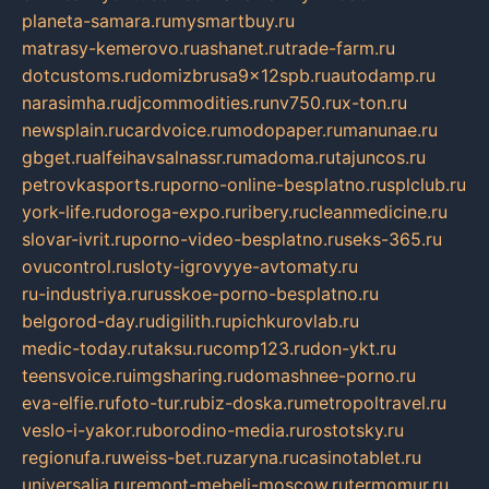
planeta-samara.ru
mysmartbuy.ru
matrasy-kemerovo.ru
ashanet.ru
trade-farm.ru
dotcustoms.ru
domizbrusa9x12spb.ru
autodamp.ru
narasimha.ru
djcommodities.ru
nv750.ru
x-ton.ru
newsplain.ru
cardvoice.ru
modopaper.ru
manunae.ru
gbget.ru
alfeihavsalnassr.ru
madoma.ru
tajuncos.ru
petrovkasports.ru
porno-online-besplatno.ru
splclub.ru
york-life.ru
doroga-expo.ru
ribery.ru
cleanmedicine.ru
slovar-ivrit.ru
porno-video-besplatno.ru
seks-365.ru
ovucontrol.ru
sloty-igrovyye-avtomaty.ru
ru-industriya.ru
russkoe-porno-besplatno.ru
belgorod-day.ru
digilith.ru
pichkurovlab.ru
medic-today.ru
taksu.ru
comp123.ru
don-ykt.ru
teensvoice.ru
imgsharing.ru
domashnee-porno.ru
eva-elfie.ru
foto-tur.ru
biz-doska.ru
metropoltravel.ru
veslo-i-yakor.ru
borodino-media.ru
rostotsky.ru
regionufa.ru
weiss-bet.ru
zaryna.ru
casinotablet.ru
universalia.ru
remont-mebeli-moscow.ru
termomur.ru