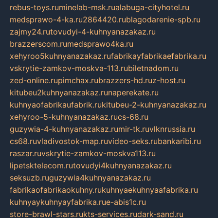
rebus-toys.ru
minelab-msk.ru
alabuga-cityhotel.ru
medsprawo-4-ka.ru
2864420.ru
blagodarenie-spb.ru
zajmy24.ru
tovudyi-4-kuhnyanazakaz.ru
brazzerscom.ru
medsprawo4ka.ru
xehyroo5kuhnyanazakaz.ru
fabrikayfabrikaefabrika.ru
vskrytie-zamkov-moskva-113.ru
biletnadom.ru
zed-online.ru
pimchax.ru
brazzers-hd.ru
z-host.ru
kitubeu2kuhnyanazakaz.ru
naperekate.ru
kuhnyaofabrikaufabrik.ru
kitubeu-2-kuhnyanazakaz.ru
xehyroo-5-kuhnyanazakaz.ru
cs-68.ru
guzywia-4-kuhnyanazakaz.ru
mir-tk.ru
vlknrussia.ru
cs68.ru
vladivostok-map.ru
video-seks.ru
bankaribi.ru
raszar.ru
vskrytie-zamkov-moskva113.ru
lipetsktelecom.ru
tovudyi4kuhnyanazakaz.ru
seksuzb.ru
guzywia4kuhnyanazakaz.ru
fabrikaofabrikaokuhny.ru
kuhnyaekuhnyaafabrika.ru
kuhnyaykuhnyayfabrika.ru
e-abis1c.ru
store-brawl-stars.ru
kts-services.ru
dark-sand.ru