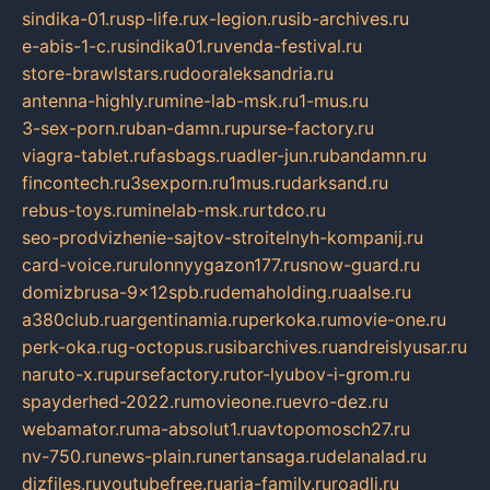
sindika-01.ru
sp-life.ru
x-legion.ru
sib-archives.ru
e-abis-1-c.ru
sindika01.ru
venda-festival.ru
store-brawlstars.ru
dooraleksandria.ru
antenna-highly.ru
mine-lab-msk.ru
1-mus.ru
3-sex-porn.ru
ban-damn.ru
purse-factory.ru
viagra-tablet.ru
fasbags.ru
adler-jun.ru
bandamn.ru
fincontech.ru
3sexporn.ru
1mus.ru
darksand.ru
rebus-toys.ru
minelab-msk.ru
rtdco.ru
seo-prodvizhenie-sajtov-stroitelnyh-kompanij.ru
card-voice.ru
rulonnyygazon177.ru
snow-guard.ru
domizbrusa-9x12spb.ru
demaholding.ru
aalse.ru
a380club.ru
argentinamia.ru
perkoka.ru
movie-one.ru
perk-oka.ru
g-octopus.ru
sibarchives.ru
andreislyusar.ru
naruto-x.ru
pursefactory.ru
tor-lyubov-i-grom.ru
spayderhed-2022.ru
movieone.ru
evro-dez.ru
webamator.ru
ma-absolut1.ru
avtopomosch27.ru
nv-750.ru
news-plain.ru
nertansaga.ru
delanalad.ru
dizfiles.ru
youtubefree.ru
aria-family.ru
roadli.ru