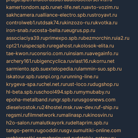
kamertondom.spb.ru
net-life.net.ru
avto-vozim.ru
sakhcamera.ru
alliance-electro.spb.ru
stroyavt.ru
controlweb1.ru
tdsak74.ru
kinzozo-ru.ru
kvotka.ru
iron-snab.ru
costa-bella.ru
eugrus.pp.ru
associaciya39.ru
primexpo.spb.ru
bezmorchin.ru
ia2.ru
cpt21.ru
ispecspb.ru
regahost.ru
kolosok-elita.ru
tae-kwon.ru
consrio.com.ru
insiam.ru
avegainfo.ru
archery161.ru
bigencyclica.ru
vlast16.ru
korru.net
sarmiento.spb.su
extelopedia.ru
lammin-suo.spb.ru
iskatour.spb.ru
snpi.org.ru
running-line.ru
krygeva-spa.ru
chel.net.ru
rust-loco.ru
dugshop.ru
hl-beta.spb.ru
school494.spb.ru
mymubaby.ru
epoha-metalband.ru
ngr.spb.ru
rusgosnews.com
dieselvostok.ru
24hostel.msk.ru
w-dev.ru
f-ship.ru
regsmi.ru
filmnetwork.ru
malinasp.ru
kinosvin.ru
h2o-salon.ru
malutkayork.ru
deltaprim.spb.ru
tango-perm.ru
gooddir.ru
sgv.su
multiki-online.com