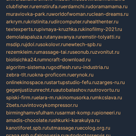
clubfisher.ru
remstirufa.ru
erdamchi.ru
doramamama.ru
muraviovka-park.ru
worldofwoman.ru
clean-dreams.ru
arkrym.ru
kristinita.ru
dircomputer.ru
healthenter.ru
textexperts.ru
pivnaya-kruzhka.ru
kinofilmy-2021.ru
demolalapaluza.ru
tanyavanya.ru
remstir-tolyatti.ru
msdip.ru
jdol.ru
sokolovr.ru
newtech-spb.ru
rezemkleim.ru
massage-tai.ru
seonub.ru
zvonitut.ru
biolisichka24.ru
mncraft-download.ru
algoritm-sistema.ru
godflesh.ru
ru-industria.ru
zebra-tlt.ru
okna-proficom.ru
erynok.ru
onlinekinospace.ru
startupstudio-fefu.ru
zarges-ru.ru
gegenjustizunrecht.ru
autobalashov.ru
utrovortu.ru
spiski-firm.ru
elara-m.ru
kinomusorka.ru
mkcslava.ru
2bets.ru
vintovoykompressor.ru
birminghamvsfulham.ru
sarmat-komp.ru
pioneeri.ru
amadis-chocolate.ru
shkurki-karakulya.ru
kanotiforet.spb.ru
tutmassage.ru
ecolog.org.ru
praga.spb.ru
falcorussia.ru
autodoctorservis.ru