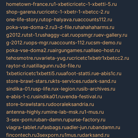
hometown-france.ru
1-xbeticricetc-1-xbetti-5.ru
shop-garena.ru
cricetc-1-xbetr-1-xbetcc-2.ru
one-life-story.ru
top-halyava.ru
accounts112.ru
poka-vse-doma-2.ru
3-d-file.ru
hahahaharms.ru
g2012.ru
tst-1.ru
shaggy-cat.ru
opsmgr.ru
ev-gallery.ru
g-2012.ru
ops-mgr.ru
accounts-112.ru
csm-demo.ru
poka-vse-doma2.ru
airgungames.ru
allseo-host.ru
tehosmotre.ru
varieta-yug.ru
cricetc1xbetr1xbetcc2.ru
raytor-d.ru
atillagunn.ru
3d-file.ru
1xbeticricetc1xbetti5.ru
uafoot-statti.ru
e-abis1c.ru
store-brawl-stars.ru
kts-services.ru
dark-sand.ru
sindika-01.ru
sp-life.ru
x-legion.ru
sib-archives.ru
e-abis-1-c.ru
sindika01.ru
venda-festival.ru
store-brawlstars.ru
dooraleksandria.ru
antenna-highly.ru
mine-lab-msk.ru
1-mus.ru
3-sex-porn.ru
ban-damn.ru
purse-factory.ru
viagra-tablet.ru
fasbags.ru
adler-jun.ru
bandamn.ru
fincontech.ru
3sexporn.ru
1mus.ru
darksand.ru