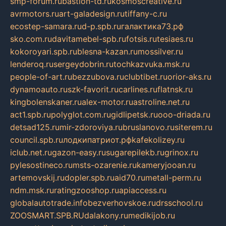
smp-forum.ru
bastion-td.ru
kosmoscreative.ru
avrmotors.ru
art-galadesign.ru
tiffany-c.ru
ecostep-samara.ru
d-p.spb.ru
галактика73.рф
sko.com.ru
davitamebel-spb.ru
fotsis.ru
tesiaes.ru
kokoroyari.spb.ru
blesna-kazan.ru
mossilver.ru
lenderoq.ru
sergeydobrin.ru
tochkazvuka.msk.ru
people-of-art.ru
bezzubova.ru
clubtibet.ru
orior-aks.ru
dynamoauto.ru
szk-favorit.ru
carlines.ru
flatnsk.ru
kingbolenskaner.ru
alex-motor.ru
astroline.net.ru
act1.spb.ru
polyglot.com.ru
gidlipetsk.ru
ooo-driada.ru
detsad125.ru
mir-zdoroviya.ru
bruslanovo.ru
siterem.ru
council.spb.ru
лодкипатриот.рф
kafekolizey.ru
iclub.net.ru
gazon-easy.ru
sugarepilekb.ru
grinox.ru
pylesostineco.ru
msts-ozarenie.ru
kameryjooan.ru
artemovskij.ru
dopler.spb.ru
aid70.ru
metall-perm.ru
ndm.msk.ru
ratingzooshop.ru
apiaccess.ru
globalautotrade.info
bezverhovskoe.ru
drsschool.ru
ZOOSMART.SPB.RU
dalakony.ru
medikijob.ru