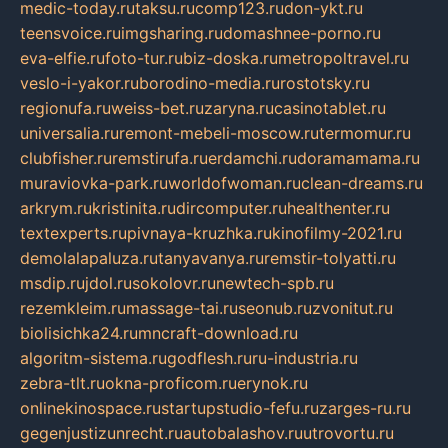
medic-today.ru
taksu.ru
comp123.ru
don-ykt.ru
teensvoice.ru
imgsharing.ru
domashnee-porno.ru
eva-elfie.ru
foto-tur.ru
biz-doska.ru
metropoltravel.ru
veslo-i-yakor.ru
borodino-media.ru
rostotsky.ru
regionufa.ru
weiss-bet.ru
zaryna.ru
casinotablet.ru
universalia.ru
remont-mebeli-moscow.ru
termomur.ru
clubfisher.ru
remstirufa.ru
erdamchi.ru
doramamama.ru
muraviovka-park.ru
worldofwoman.ru
clean-dreams.ru
arkrym.ru
kristinita.ru
dircomputer.ru
healthenter.ru
textexperts.ru
pivnaya-kruzhka.ru
kinofilmy-2021.ru
demolalapaluza.ru
tanyavanya.ru
remstir-tolyatti.ru
msdip.ru
jdol.ru
sokolovr.ru
newtech-spb.ru
rezemkleim.ru
massage-tai.ru
seonub.ru
zvonitut.ru
biolisichka24.ru
mncraft-download.ru
algoritm-sistema.ru
godflesh.ru
ru-industria.ru
zebra-tlt.ru
okna-proficom.ru
erynok.ru
onlinekinospace.ru
startupstudio-fefu.ru
zarges-ru.ru
gegenjustizunrecht.ru
autobalashov.ru
utrovortu.ru