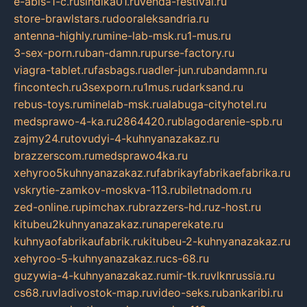
e-abis-1-c.ru
sindika01.ru
venda-festival.ru
store-brawlstars.ru
dooraleksandria.ru
antenna-highly.ru
mine-lab-msk.ru
1-mus.ru
3-sex-porn.ru
ban-damn.ru
purse-factory.ru
viagra-tablet.ru
fasbags.ru
adler-jun.ru
bandamn.ru
fincontech.ru
3sexporn.ru
1mus.ru
darksand.ru
rebus-toys.ru
minelab-msk.ru
alabuga-cityhotel.ru
medsprawo-4-ka.ru
2864420.ru
blagodarenie-spb.ru
zajmy24.ru
tovudyi-4-kuhnyanazakaz.ru
brazzerscom.ru
medsprawo4ka.ru
xehyroo5kuhnyanazakaz.ru
fabrikayfabrikaefabrika.ru
vskrytie-zamkov-moskva-113.ru
biletnadom.ru
zed-online.ru
pimchax.ru
brazzers-hd.ru
z-host.ru
kitubeu2kuhnyanazakaz.ru
naperekate.ru
kuhnyaofabrikaufabrik.ru
kitubeu-2-kuhnyanazakaz.ru
xehyroo-5-kuhnyanazakaz.ru
cs-68.ru
guzywia-4-kuhnyanazakaz.ru
mir-tk.ru
vlknrussia.ru
cs68.ru
vladivostok-map.ru
video-seks.ru
bankaribi.ru