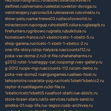
neznobi.ru
bigfatcc.ru
habble.ru
starbucksvia.ru
delfinet.ru
silvernano.ru
elestal.ru
vektor-doroga.ru
velotrenajery.ru
pronso54.ru
lenasever.ru
lovinskix.ru
show-pets.ru
smartnews03.ru
discofoxworld.ru
miraclecoon.ru
pongup.ru
hostel65.ru
liura.ru
glasspb.ru
firehunters.ru
gribowo.ru
gnalis.ru
bulkitula.ru
hometown-france.ru
1-xbeticricetc-1-xbetti-5.ru
shop-garena.ru
cricetc-1-xbetr-1-xbetcc-2.ru
one-life-story.ru
top-halyava.ru
accounts112.ru
poka-vse-doma-2.ru
3-d-file.ru
hahahaharms.ru
g2012.ru
tst-1.ru
shaggy-cat.ru
opsmgr.ru
ev-gallery.ru
g-2012.ru
ops-mgr.ru
accounts-112.ru
csm-demo.ru
poka-vse-doma2.ru
airgungames.ru
allseo-host.ru
tehosmotre.ru
varieta-yug.ru
cricetc1xbetr1xbetcc2.ru
raytor-d.ru
atillagunn.ru
3d-file.ru
1xbeticricetc1xbetti5.ru
uafoot-statti.ru
e-abis1c.ru
store-brawl-stars.ru
kts-services.ru
dark-sand.ru
sindika-01.ru
sp-life.ru
x-legion.ru
sib-archives.ru