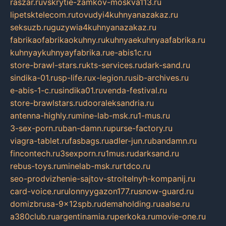
raszar.ru
vskrytie-zamkov-moskva113.ru
lipetsktelecom.ru
tovudyi4kuhnyanazakaz.ru
seksuzb.ru
guzywia4kuhnyanazakaz.ru
fabrikaofabrikaokuhny.ru
kuhnyaekuhnyaafabrika.ru
kuhnyaykuhnyayfabrika.ru
e-abis1c.ru
store-brawl-stars.ru
kts-services.ru
dark-sand.ru
sindika-01.ru
sp-life.ru
x-legion.ru
sib-archives.ru
e-abis-1-c.ru
sindika01.ru
venda-festival.ru
store-brawlstars.ru
dooraleksandria.ru
antenna-highly.ru
mine-lab-msk.ru
1-mus.ru
3-sex-porn.ru
ban-damn.ru
purse-factory.ru
viagra-tablet.ru
fasbags.ru
adler-jun.ru
bandamn.ru
fincontech.ru
3sexporn.ru
1mus.ru
darksand.ru
rebus-toys.ru
minelab-msk.ru
rtdco.ru
seo-prodvizhenie-sajtov-stroitelnyh-kompanij.ru
card-voice.ru
rulonnyygazon177.ru
snow-guard.ru
domizbrusa-9x12spb.ru
demaholding.ru
aalse.ru
a380club.ru
argentinamia.ru
perkoka.ru
movie-one.ru