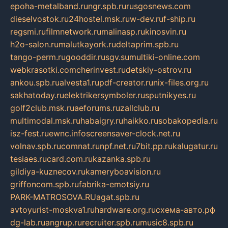
epoha-metalband.ru
ngr.spb.ru
rusgosnews.com
dieselvostok.ru
24hostel.msk.ru
w-dev.ru
f-ship.ru
regsmi.ru
filmnetwork.ru
malinasp.ru
kinosvin.ru
h2o-salon.ru
malutkayork.ru
deltaprim.spb.ru
tango-perm.ru
gooddir.ru
sgv.su
multiki-online.com
webkrasotki.com
cherinvest.ru
detskiy-ostrov.ru
ankou.spb.ru
alvesta1.ru
pdf-creator.ru
nix-files.org.ru
sakhatoday.ru
elektrikersymboler.ru
sputnikyes.ru
golf2club.msk.ru
aeforums.ru
zallclub.ru
multimodal.msk.ru
habaigry.ru
haikko.ru
sobakopedia.ru
isz-fest.ru
ewnc.info
screensaver-clock.net.ru
volnav.spb.ru
comnat.ru
npf.net.ru
7bit.pp.ru
kalugatur.ru
tesiaes.ru
card.com.ru
kazanka.spb.ru
gildiya-kuznecov.ru
kameryboavision.ru
griffoncom.spb.ru
fabrika-emotsiy.ru
PARK-MATROSOVA.RU
agat.spb.ru
avtoyurist-moskva1.ru
hardware.org.ru
схема-авто.рф
dg-lab.ru
angrup.ru
recruiter.spb.ru
music8.spb.ru