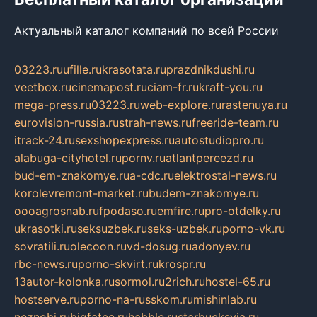
Актуальный каталог компаний по всей России
03223.ru
ufille.ru
krasotata.ru
prazdnikdushi.ru
veetbox.ru
cinemapost.ru
ciam-fr.ru
kraft-you.ru
mega-press.ru
03223.ru
web-explore.ru
rastenuya.ru
eurovision-russia.ru
strah-news.ru
freeride-team.ru
itrack-24.ru
sexshopexpress.ru
autostudiopro.ru
alabuga-cityhotel.ru
pornv.ru
atlantpereezd.ru
bud-em-znakomye.ru
a-cdc.ru
elektrostal-news.ru
korolevremont-market.ru
budem-znakomye.ru
oooagrosnab.ru
fpodaso.ru
emfire.ru
pro-otdelky.ru
ukrasotki.ru
seksuzbek.ru
seks-uzbek.ru
porno-vk.ru
sovratili.ru
olecoon.ru
vd-dosug.ru
adonyev.ru
rbc-news.ru
porno-skvirt.ru
krospr.ru
13autor-kolonka.ru
sormol.ru
2rich.ru
hostel-65.ru
hostserve.ru
porno-na-russkom.ru
mishinlab.ru