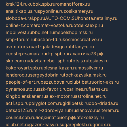
krsk124.ru
kubok.spb.ru
romanofforex.ru
analitikaplus.ru
spyonline.ru
zosikamery.ru
sloboda-ural.pp.ru
AUTO-COM.SU
hohota.net
alimy.ru
online-z.com
aromat-vostoka.ru
otdelkaexp.ru
mobilvest.ru
bbd.net.ru
mebelshop.msk.ru
smp-forum.ru
bastion-td.ru
kosmoscreative.ru
avrmotors.ru
art-galadesign.ru
tiffany-c.ru
ecostep-samara.ru
d-p.spb.ru
галактика73.рф
sko.com.ru
davitamebel-spb.ru
fotsis.ru
tesiaes.ru
kokoroyari.spb.ru
blesna-kazan.ru
mossilver.ru
lenderoq.ru
sergeydobrin.ru
tochkazvuka.msk.ru
people-of-art.ru
bezzubova.ru
clubtibet.ru
orior-aks.ru
dynamoauto.ru
szk-favorit.ru
carlines.ru
flatnsk.ru
kingbolenskaner.ru
alex-motor.ru
astroline.net.ru
act1.spb.ru
polyglot.com.ru
gidlipetsk.ru
ooo-driada.ru
detsad125.ru
mir-zdoroviya.ru
bruslanovo.ru
siterem.ru
council.spb.ru
лодкипатриот.рф
kafekolizey.ru
iclub.net.ru
gazon-easy.ru
sugarepilekb.ru
grinox.ru