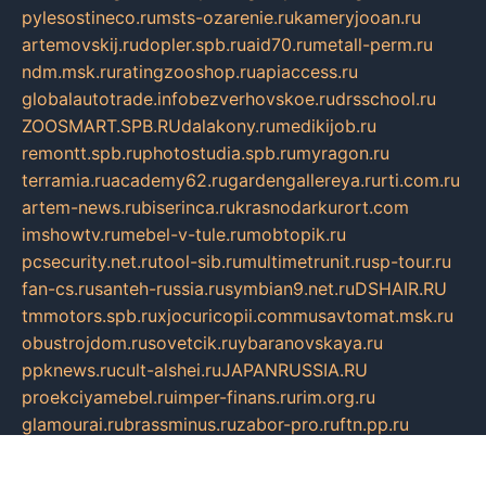
pylesostineco.ru
msts-ozarenie.ru
kameryjooan.ru
artemovskij.ru
dopler.spb.ru
aid70.ru
metall-perm.ru
ndm.msk.ru
ratingzooshop.ru
apiaccess.ru
globalautotrade.info
bezverhovskoe.ru
drsschool.ru
ZOOSMART.SPB.RU
dalakony.ru
medikijob.ru
remontt.spb.ru
photostudia.spb.ru
myragon.ru
terramia.ru
academy62.ru
gardengallereya.ru
rti.com.ru
artem-news.ru
biserinca.ru
krasnodarkurort.com
imshowtv.ru
mebel-v-tule.ru
mobtopik.ru
pcsecurity.net.ru
tool-sib.ru
multimetrunit.ru
sp-tour.ru
fan-cs.ru
santeh-russia.ru
symbian9.net.ru
DSHAIR.RU
tmmotors.spb.ru
xjocuricopii.com
musavtomat.msk.ru
obustrojdom.ru
sovetcik.ru
ybaranovskaya.ru
ppknews.ru
cult-alshei.ru
JAPANRUSSIA.RU
proekciyamebel.ru
imper-finans.ru
rim.org.ru
glamourai.ru
brassminus.ru
zabor-pro.ru
ftn.pp.ru
dorogoe58.ru
laimengpacker.ru
kuzova-zapchasti.ru
sageerp.ru
taxodrom.ru
dsrazvitie.ru
hardcity.net.ru