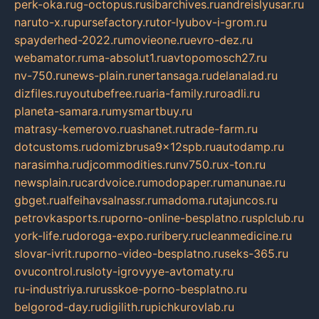
perk-oka.ru
g-octopus.ru
sibarchives.ru
andreislyusar.ru
naruto-x.ru
pursefactory.ru
tor-lyubov-i-grom.ru
spayderhed-2022.ru
movieone.ru
evro-dez.ru
webamator.ru
ma-absolut1.ru
avtopomosch27.ru
nv-750.ru
news-plain.ru
nertansaga.ru
delanalad.ru
dizfiles.ru
youtubefree.ru
aria-family.ru
roadli.ru
planeta-samara.ru
mysmartbuy.ru
matrasy-kemerovo.ru
ashanet.ru
trade-farm.ru
dotcustoms.ru
domizbrusa9x12spb.ru
autodamp.ru
narasimha.ru
djcommodities.ru
nv750.ru
x-ton.ru
newsplain.ru
cardvoice.ru
modopaper.ru
manunae.ru
gbget.ru
alfeihavsalnassr.ru
madoma.ru
tajuncos.ru
petrovkasports.ru
porno-online-besplatno.ru
splclub.ru
york-life.ru
doroga-expo.ru
ribery.ru
cleanmedicine.ru
slovar-ivrit.ru
porno-video-besplatno.ru
seks-365.ru
ovucontrol.ru
sloty-igrovyye-avtomaty.ru
ru-industriya.ru
russkoe-porno-besplatno.ru
belgorod-day.ru
digilith.ru
pichkurovlab.ru