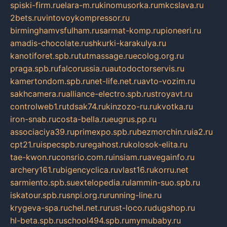
spiski-firm.ru
elara-m.ru
kinomusorka.ru
mkcslava.ru
2bets.ru
vintovoykompressor.ru
birminghamvsfulham.ru
sarmat-komp.ru
pioneeri.ru
amadis-chocolate.ru
shkurki-karakulya.ru
kanotiforet.spb.ru
tutmassage.ru
ecolog.org.ru
praga.spb.ru
falcorussia.ru
autodoctorservis.ru
kamertondom.spb.ru
net-life.net.ru
avto-vozim.ru
sakhcamera.ru
alliance-electro.spb.ru
stroyavt.ru
controlweb1.ru
tdsak74.ru
kinzozo-ru.ru
kvotka.ru
iron-snab.ru
costa-bella.ru
eugrus.pp.ru
associaciya39.ru
primexpo.spb.ru
bezmorchin.ru
ia2.ru
cpt21.ru
ispecspb.ru
regahost.ru
kolosok-elita.ru
tae-kwon.ru
consrio.com.ru
insiam.ru
avegainfo.ru
archery161.ru
bigencyclica.ru
vlast16.ru
korru.net
sarmiento.spb.su
extelopedia.ru
lammin-suo.spb.ru
iskatour.spb.ru
snpi.org.ru
running-line.ru
krygeva-spa.ru
chel.net.ru
rust-loco.ru
dugshop.ru
hl-beta.spb.ru
school494.spb.ru
mymubaby.ru